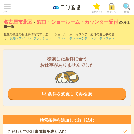
メニュー
気になる!
ログイン
検索
名古屋市北区
×
窓口・ショールーム・カウンター受付
のお仕
事一覧
北区の派遣のお仕事情報です。窓口・ショールーム・カウンター受付のお仕事の他
に、
販売（アパレル・ファッション・コスメ）
、
テレマーケティング・テレフォンオ
ペレーター・コールセンター
、
営業・企画営業・ラウンダー
などを取り揃えていま
す。さらに、
短期
・
単発
などの期間や、
職種未経験OK
などのこだわり条件で絞り込ん
でいただけます。職種辞典：
窓口・ショールーム・カウンター受付のお仕事とは？と
は？
検索した条件に合う
お仕事がありませんでした
条件を変更して再検索
検索条件を追加して絞り込む
こだわり
でお仕事情報を絞り込む