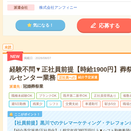
株式会社アンフィニー
派遣会社
応募する
気になる！
未読
NEW
掲載日
2026/08/07
経験不問▼正社員前提【時給1900円】葬
ルセンター業務
紹介予定派遣
正社員への
冠婚葬祭業
派遣先
職種未経験OK
ブランクOK
既卒第二新卒OK
正社員登用あり
複数
週5日勤務
残業少
シフト
交費支給
車通勤可
駅歩5分
職場
ここがポイント！
【社員前提】黒川でのテレマーケティング・テレフォン
【紹介予定派遣/正社員化】！想定年収380万円以上▼シフト勤務希