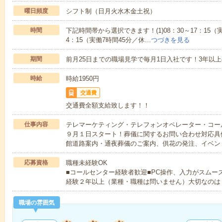
曜日頻度
シフト制（日月火水木金土祝）
時間
下記時間帯から選択できます！(1)08：30～17：15（実
4：15（実働7時間45分／休…
つづきを見る
期間
前月25日までの職場見学で毎月1日入社です！3年以
時給
時給1950円
交通費
交通費全額支給致します！！
仕事内容
テレマーケティング・テレフォンオペレーター・コー
９月１日スタート！葬儀に関するお問い合わせ対応具
館道路案内・通夜葬儀のご案内、供花の発注、イベン
応募資格
職種未経験OK
■コールセンター経験者歓迎■PC操作、入力がスムー
経験２年以上（業種・職種は問いません）大切なのは
職場の雰囲気