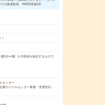
ての派遣歓迎 #WEB登録OK
め！）
5m×週5日×4週 ※月収例を保証するもので
ルセンター
企業のコールセンター業務・受電対応・
。