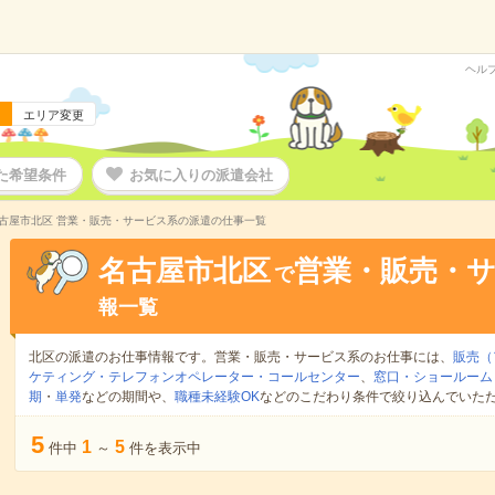
ヘル
エリア変更
た希望条件
お気に入りの派遣会社
古屋市北区 営業・販売・サービス系の派遣の仕事一覧
名古屋市北区
営業・販売・
で
報一覧
北区の派遣のお仕事情報です。営業・販売・サービス系のお仕事には、
販売（
ケティング・テレフォンオペレーター・コールセンター
、
窓口・ショールーム
期
・
単発
などの期間や、
職種未経験OK
などのこだわり条件で絞り込んでいた
5
1
5
件中
～
件を表示中