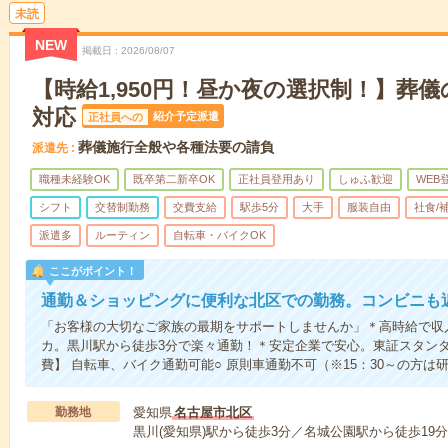
未読
NEW
掲載日
2026/08/07
【時給1,950円！昼か夜の選択制！】葬
対応
紹介予定派遣
正社員への
葬儀施行全般や各種法要の請負
派遣先
職種未経験OK
既卒第二新卒OK
正社員登用あり
しゅふ歓迎
WEB
シフト
交替制勤務
交費支給
駅歩5分
大手
服装自由
社食/
派遣多
ルーティン
自転車・バイクOK
ここがポイント！
通勤＆ショッピングに便利な北区での勤務。コンビニも
「お客様の大切なご家族の最期をサポートしませんか」＊高時給で収入
カ。黒川駅から徒歩3分で楽々通勤！＊安定企業で安心。東証スタン
費】 自転車、バイク通勤可能○ 原則車通勤不可（※15：30～の方
勤務地
愛知県
名古屋市北区
黒川(愛知県)駅から徒歩3分／名城公園駅から徒歩19