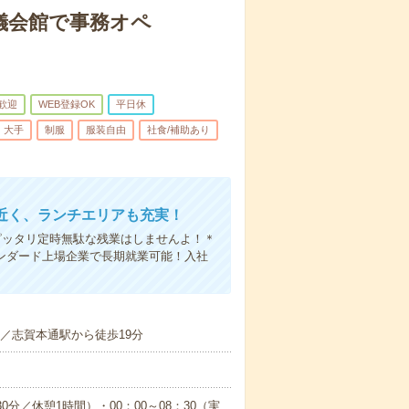
儀会館で事務オペ
歓迎
WEB登録OK
平日休
大手
制服
服装自由
社食/補助あり
近く、ランチエリアも充実！
ピッタリ定時無駄な残業はしませんよ！＊
ンダード上場企業で長期就業可能！入社
分／志賀本通駅から徒歩19分
0分／休憩1時間）・00：00～08：30（実