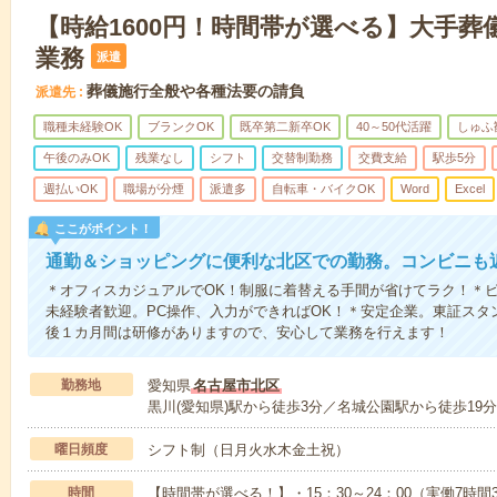
【時給1600円！時間帯が選べる】大手葬
業務
派遣
葬儀施行全般や各種法要の請負
派遣先
職種未経験OK
ブランクOK
既卒第二新卒OK
40～50代活躍
しゅふ
午後のみOK
残業なし
シフト
交替制勤務
交費支給
駅歩5分
週払いOK
職場が分煙
派遣多
自転車・バイクOK
Word
Excel
ここがポイント！
通勤＆ショッピングに便利な北区での勤務。コンビニも
＊オフィスカジュアルでOK！制服に着替える手間が省けてラク！＊
未経験者歓迎。PC操作、入力ができればOK！＊安定企業。東証スタ
後１カ月間は研修がありますので、安心して業務を行えます！
勤務地
愛知県
名古屋市北区
黒川(愛知県)駅から徒歩3分／名城公園駅から徒歩19
曜日頻度
シフト制（日月火水木金土祝）
時間
【時間帯が選べる！】・15：30～24：00（実働7時間3