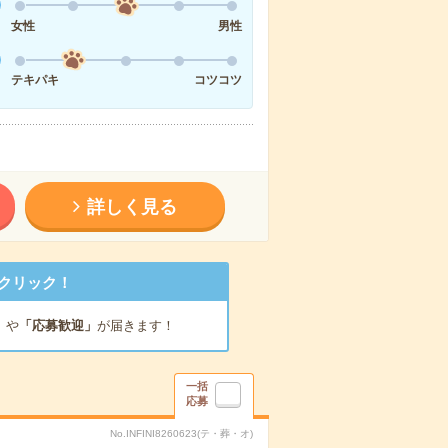
女性
男性
テキパキ
コツコツ
詳しく見る
クリック！
」
や
「応募歓迎」
が届きます！
一括
応募
No.INFINI8260623(テ・葬・オ)