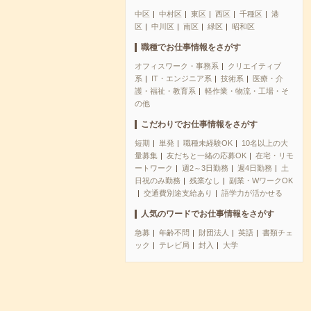
中区
中村区
東区
西区
千種区
港
区
中川区
南区
緑区
昭和区
職種でお仕事情報をさがす
オフィスワーク・事務系
クリエイティブ
系
IT・エンジニア系
技術系
医療・介
護・福祉・教育系
軽作業・物流・工場・そ
の他
こだわりでお仕事情報をさがす
短期
単発
職種未経験OK
10名以上の大
量募集
友だちと一緒の応募OK
在宅・リモ
ートワーク
週2～3日勤務
週4日勤務
土
日祝のみ勤務
残業なし
副業・WワークOK
交通費別途支給あり
語学力が活かせる
人気のワードでお仕事情報をさがす
急募
年齢不問
財団法人
英語
書類チェ
ック
テレビ局
封入
大学