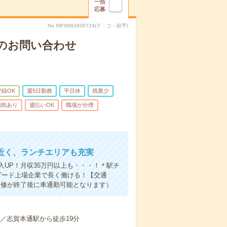
一括
応募
No.INFINI82600724(テ・コ・紹予)
儀のお問い合わせ
登録OK
週5日勤務
平日休
残業少
補助あり
週払いOK
職場が分煙
近く、ランチエリアも充実
UP！月収35万円以上も・・・！＊駅チ
ダード上場企業で長く働ける！【交通
は研修が終了後に車通勤可能となります）
分／志賀本通駅から徒歩19分