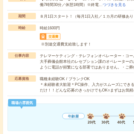
働7時間30分／休憩1時間）※終電…
つづきを見る
期間
８月1日スタート！（毎月1日入社／１カ月の研修あり
時給
時給1600円
交通費
※別途交通費支給致します！
仕事内容
テレマーケティング・テレフォンオペレーター・コー
大手葬儀会館本社のレセプション課のオペレーターの
ように電話が頻繁になる部署ではありません。・ご葬
応募資格
職種未経験OK / ブランクOK
＊未経験者大歓迎＊PC操作、入力がスムーズにでき
だけ！！どんな応募のきっかけでもOK○まずはお気軽
職場の雰囲気
年齢層
20代
30代
40代