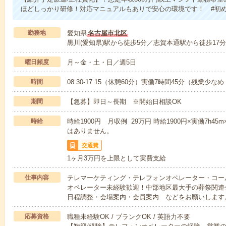
ほどしっかり研修！対応マニュアルもありで安心の環境です！ #初め
勤務地
愛知県
名古屋市北区
黒川(愛知県)駅から徒歩5分／志賀本通駅から徒歩17分
曜日頻度
月～金・土・日／週5日
時間
08:30-17:15（休憩60分）実働7時間45分（残業少な
期間
【急募】即日～長期 ※開始日相談OK
時給
時給1900円 月収例 29万円 時給1900円×実働7h4
はありません。
交通費
1ヶ月3万円を上限として実費支給
仕事内容
テレマーケティング・テレフォンオペレーター・コー
オペレーター未経験歓迎！中部地区最大手の葬祭関連
日程調整・会場案内・会員案内 などをお願いします
応募資格
職種未経験OK / ブランクOK / 英語力不要