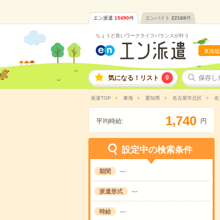
エン派遣
15490
件
エンバイト
22168
件
ちょうど良いワークライフバランスが叶う
東海版
気になる！リスト
0
保存し
派遣TOP
東海
愛知県
名古屋市北区
名
,
1
7
4
0
平均時給:
円
設定中の検索条件
期間
---
派遣形式
---
時給
---