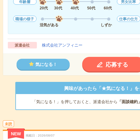
年齢層
男女比率
20代
30代
40代
50代
60代
職場の様子
仕事の仕方
活気がある
しずか
株式会社アンフィニー
派遣会社
応募する
気になる！
興味があったら「★気になる！」を
「気になる！」を押しておくと、派遣会社から
「面談確約
未読
NEW
掲載日
2026/08/07