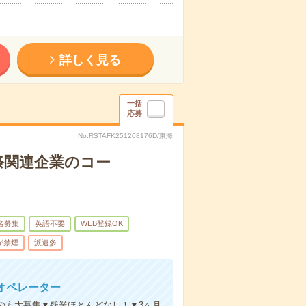
詳しく見る
一括
応募
No.RSTAFK251208176D/東海
祭関連企業のコー
名募集
英語不要
WEB登録OK
が禁煙
派遣多
オペレーター
望の方大募集▼残業ほとんどなし！▼3ヶ月