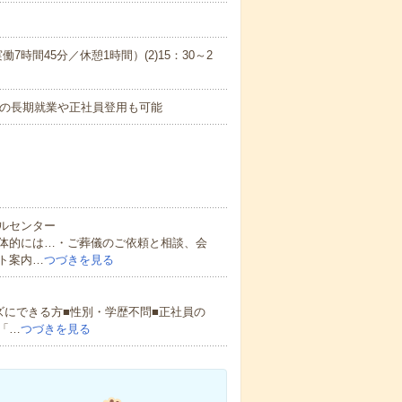
働7時間45分／休憩1時間）(2)15：30～2
上の長期就業や正社員登用も可能
ルセンター
体的には…・ご葬儀のご依頼と相談、会
ト案内…
つづきを見る
ズにできる方■性別・学歴不問■正社員の
「…
つづきを見る