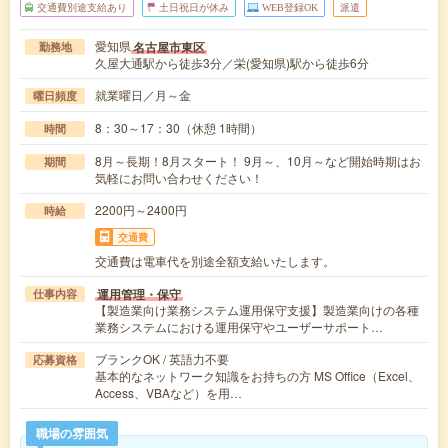
交通費別途支給あり
土日祝日が休み
WEB登録OK
派遣
愛知県
名古屋市東区
勤務地
久屋大通駅から徒歩3分／栄(愛知県)駅から徒歩6分
就業曜日／月～金
曜日頻度
8：30～17：30（休憩 1時間）
時間
8月～長期！8月スタート！ 9月～、10月～など開始時期はお
期間
気軽にお問い合わせください！
2200円～2400円
時給
交通費
交通費は電車代を別途全額支給いたします。
運用管理・保守
仕事内容
【製造業向け業務システム運用保守支援】製造業向けの各種
業務システムにおける運用保守やユーザーサポート…
ブランクOK / 英語力不要
応募資格
基本的なネットワーク知識をお持ちの方 MS Office（Excel、
Access、VBAなど）を用…
職場の雰囲気