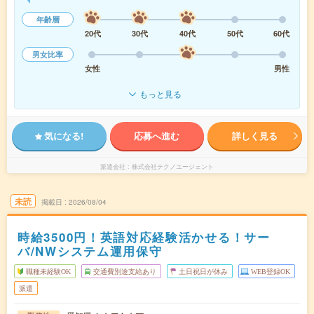
年齢層
20代
30代
40代
50代
60代
男女比率
女性
男性
もっと見る
気になる!
応募へ進む
詳しく見る
派遣会社
株式会社テクノエージェント
未読
掲載日
2026/08/04
時給3500円！英語対応経験活かせる！サー
バ/NWシステム運用保守
職種未経験OK
交通費別途支給あり
土日祝日が休み
WEB登録OK
派遣