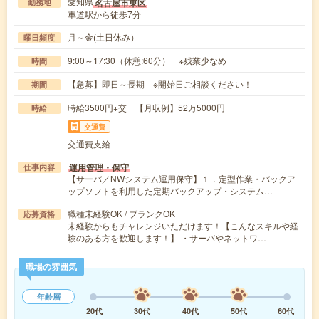
愛知県
名古屋市東区
勤務地
車道駅から徒歩7分
月～金(土日休み）
曜日頻度
9:00～17:30（休憩:60分） ※残業少なめ
時間
【急募】即日～長期 ※開始日ご相談ください！
期間
時給3500円+交 【月収例】52万5000円
時給
交通費
交通費支給
運用管理・保守
仕事内容
【サーバ／NWシステム運用保守】１．定型作業・バックア
ップソフトを利用した定期バックアップ・システム…
職種未経験OK / ブランクOK
応募資格
未経験からもチャレンジいただけます！【こんなスキルや経
験のある方を歓迎します！】 ・サーバやネットワ…
職場の雰囲気
年齢層
20代
30代
40代
50代
60代