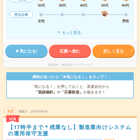
20代
30代
40代
50代
60代
男女比率
女性
男性
もっと見る
気になる!
応募へ進む
詳しく見る
派遣会社
株式会社テクノウェイブ
興味があったら「★気になる！」をタップ！
「気になる！」を押しておくと、派遣会社から
「面談確約」
や
「応募歓迎」
が届きます！
未読
掲載日
2026/08/06
NEW
【17時半まで＊残業なし】製造業向けシステム
の運用保守支援