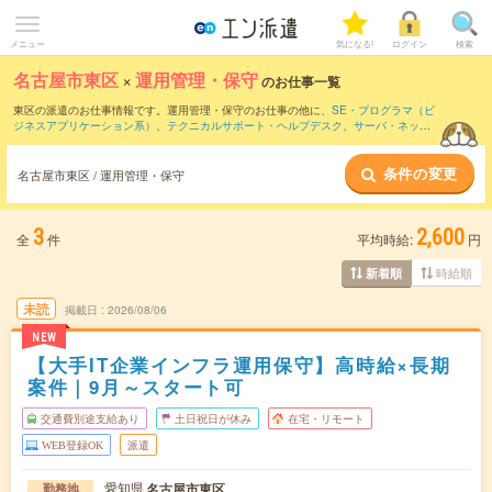
メニュー
気になる!
ログイン
検索
名古屋市東区
×
運用管理・保守
のお仕事一覧
東区の派遣のお仕事情報です。運用管理・保守のお仕事の他に、
SE・プログラマ（ビ
ジネスアプリケーション系）
、
テクニカルサポート・ヘルプデスク
、
サーバ・ネット
ワークエンジニア
などを取り揃えています。さらに、
短期
・
単発
などの期間や、
職種
未経験OK
などのこだわり条件で絞り込んでいただけます。職種辞典：
運用管理・保守
条件の変更
のお仕事とは？とは？
名古屋市東区 / 運用管理・保守
3
2,600
全
件
平均時給:
円
時給順
新着順
未読
掲載日
2026/08/06
NEW
【大手IT企業インフラ運用保守】高時給×長期
案件｜9月～スタート可
交通費別途支給あり
土日祝日が休み
在宅・リモート
WEB登録OK
派遣
愛知県
名古屋市東区
勤務地