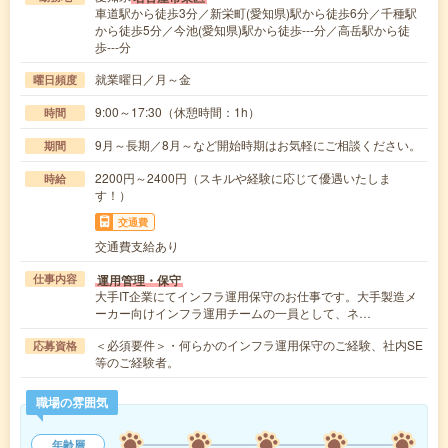
車道駅から徒歩3分／新栄町(愛知県)駅から徒歩6分／千種駅
から徒歩5分／今池(愛知県)駅から徒歩---分／高岳駅から徒
歩---分
就業曜日／月～金
曜日頻度
9:00～17:30（休憩時間：1h）
時間
9月～長期／8月～など開始時期はお気軽にご相談ください。
期間
2200円～2400円（スキルや経験に応じて優遇いたしま
時給
す！）
交通費
交通費支給あり
運用管理・保守
仕事内容
大手IT企業にてインフラ運用保守のお仕事です。大手製造メ
ーカー向けインフラ運用チームの一員として、ネ…
＜必須要件＞・何らかのインフラ運用保守のご経験、社内SE
応募資格
等のご経験者。
職場の雰囲気
年齢層