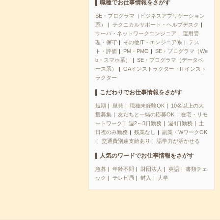
職種でお仕事情報をさがす
SE・プログラマ（ビジネスアプリケーション
系）
テクニカルサポート・ヘルプデスク
サーバ・ネットワークエンジニア
運用管
理・保守
その他IT・エンジニア系
テス
ト・評価
PM・PMO
SE・プログラマ（We
b・スマホ系）
SE・プログラマ（データベ
ース系）
OAインストラクター・ITインスト
ラクター
こだわりでお仕事情報をさがす
短期
単発
職種未経験OK
10名以上の大
量募集
友だちと一緒の応募OK
在宅・リモ
ートワーク
週2～3日勤務
週4日勤務
土
日祝のみ勤務
残業なし
副業・WワークOK
交通費別途支給あり
語学力が活かせる
人気のワードでお仕事情報をさがす
急募
年齢不問
財団法人
英語
書類チェ
ック
テレビ局
封入
大学