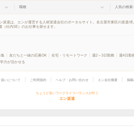
職種
人気の検索
。エン派遣は、エンが運営する人材派遣会社のポータルサイト。名古屋市東区の派遣/
遣（社内SE）のお仕事を探せます。
募集
友だちと一緒の応募OK
在宅・リモートワーク
週2～3日勤務
週4日勤
学力が活かせる
り扱いについて
ご利用規約
ヘルプ・お問い合わせ
エン会社概要
掲載
ちょうど良いワークライフバランスが叶う
エン派遣