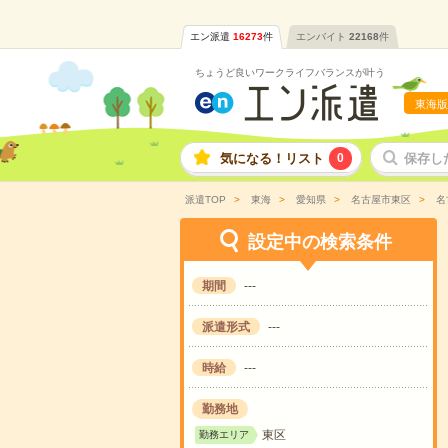
エン派遣
16273
件
エンバイト
22168
件
ちょうど良いワークライフバランスが叶う
東海版
気になる！リスト
0
保存し
派遣TOP
東海
愛知県
名古屋市東区
名
設定中の検索条件
期間
---
派遣形式
---
時給
---
勤務地
東区
勤務エリア