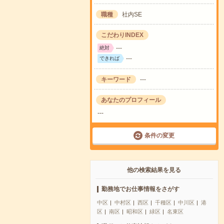
職種
社内SE
こだわりINDEX
---
絶対
---
できれば
キーワード
---
あなたのプロフィール
---
条件の変更
他の検索結果を見る
勤務地でお仕事情報をさがす
中区
中村区
西区
千種区
中川区
港
区
南区
昭和区
緑区
名東区