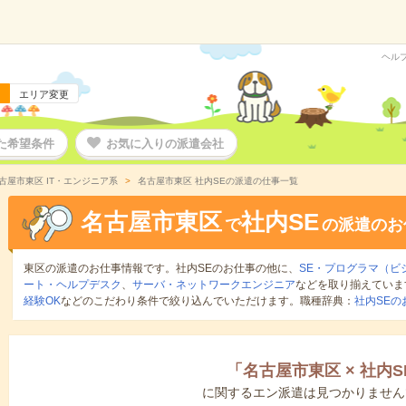
ヘル
エリア変更
た希望条件
お気に入りの派遣会社
古屋市東区 IT・エンジニア系
名古屋市東区 社内SEの派遣の仕事一覧
名古屋市東区
社内SE
で
の派遣のお
東区の派遣のお仕事情報です。社内SEのお仕事の他に、
SE・プログラマ（ビ
ート・ヘルプデスク
、
サーバ・ネットワークエンジニア
などを取り揃えていま
経験OK
などのこだわり条件で絞り込んでいただけます。職種辞典：
社内SEの
「
名古屋市東区
×
社内S
に関するエン派遣は見つかりません