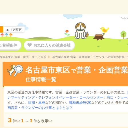
ヘル
エリア変更
た希望条件
お気に入りの派遣会社
古屋市東区 営業・販売・サービス系
名古屋市東区 営業・企画営業・ラウンダーの派遣の仕事一
名古屋市東区
営業・企画営
で
仕事情報一覧
東区の派遣のお仕事情報です。営業・企画営業・ラウンダーのお仕事の他に、
レマーケティング・テレフォンオペレーター・コールセンター
、
窓口・ショー
す。さらに、
短期
・
単発
などの期間や、
職種未経験OK
などのこだわり条件で
画営業・ラウンダーのお仕事とは？とは？
3
1
3
件中
～
件を表示中