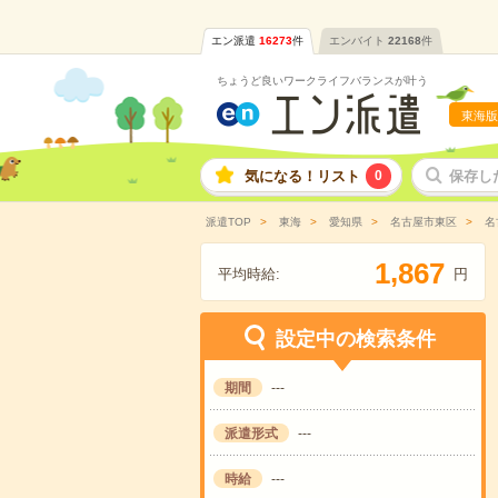
エン派遣
16273
件
エンバイト
22168
件
ちょうど良いワークライフバランスが叶う
東海版
気になる！リスト
0
保存し
派遣TOP
東海
愛知県
名古屋市東区
名
,
1
8
6
7
平均時給:
円
設定中の検索条件
期間
---
派遣形式
---
時給
---