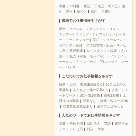
中区
中村区
西区
千種区
中川区
港
区
南区
昭和区
緑区
名東区
職種でお仕事情報をさがす
販売（アパレル・ファッション・コスメ）
テレマーケティング・テレフォンオペレータ
ー・コールセンター
窓口・ショールーム・
カウンター受付
その他営業・販売・サービ
ス系
旅行関連
レジスタッフ・販売（その
他）
販売（家電・モバイル）
インサイド
セールス
キャンペーン・PRスタッフ
スー
パーバイザー
こだわりでお仕事情報をさがす
短期
単発
職種未経験OK
10名以上の大
量募集
友だちと一緒の応募OK
在宅・リモ
ートワーク
週2～3日勤務
週4日勤務
土
日祝のみ勤務
残業なし
副業・WワークOK
交通費別途支給あり
語学力が活かせる
人気のワードでお仕事情報をさがす
急募
年齢不問
財団法人
英語
書類チェ
ック
テレビ局
封入
大学