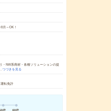
8月～OK！
リ・NW系商材・各種ソリューションの提
…
つづきを見る
車運転免許
50代
60代