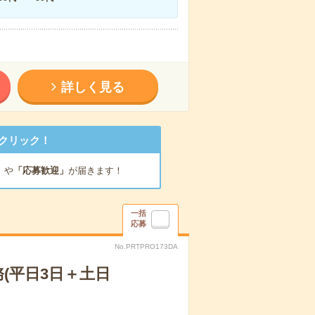
詳しく見る
クリック！
」
や
「応募歓迎」
が届きます！
一括
応募
No.PRTPRO173DA
(平日3日＋土日