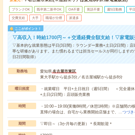
ブランクOK
既卒第二新卒OK
OA不要
英語不要
週5日勤務
平
交費支給
大手
職場が分煙
派遣多
ここがポイント！
▽高収入！時給1700円～＋交通経費全額支給！▽家電
▽基本的な就業形態は平日(3日間)：ラウンダー業務+土日(2日間)
寧な研修があります。また慣れるまでは担当セールスが同行しますの
日2日間取得）
勤務地
愛知県
名古屋市東区
東大手駅から徒歩3分／名古屋城駅から徒歩8分
曜日頻度
・就業曜日 平日+土日祝日（週5日間） ＜完全週休2
+土日(2日間)：店頭販売業務
時間
・10:00～19:00(実働8時間／休憩1時間）※店舗
直帰の場合は、自宅から業務開始店舗まで、…
つづき
期間
▽即日～（3か月毎の更新）＊長期歓迎＊