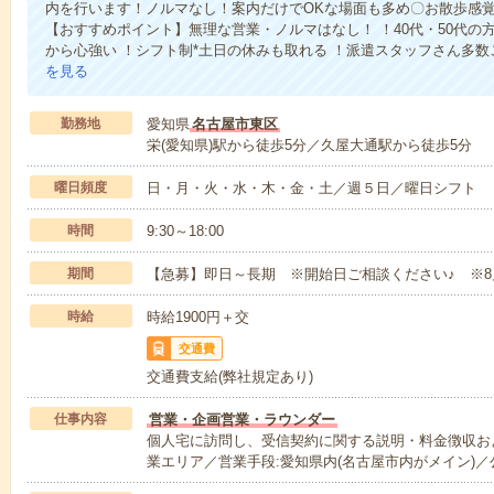
内を行います！ノルマなし！案内だけでOKな場面も多め〇お散歩感
【おすすめポイント】無理な営業・ノルマはなし！ ！40代・50代の方
から心強い ！シフト制*土日の休みも取れる ！派遣スタッフさん多
を見る
勤務地
愛知県
名古屋市東区
栄(愛知県)駅から徒歩5分／久屋大通駅から徒歩5分
曜日頻度
日・月・火・水・木・金・土／週５日／曜日シフト
時間
9:30～18:00
期間
【急募】即日～長期 ※開始日ご相談ください♪ ※8
時給
時給1900円＋交
交通費
交通費支給(弊社規定あり)
仕事内容
営業・企画営業・ラウンダー
個人宅に訪問し、受信契約に関する説明・料金徴収お
業エリア／営業手段:愛知県内(名古屋市内がメイン)／