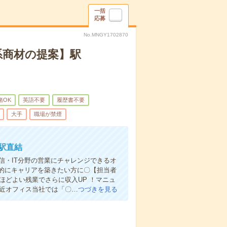
一括
応募
No.MNGY1702870
系商材の提案】駅
緒OK
英語不要
履歴書不要
大手
職場が禁煙
駅直結
通信・IT分野の営業にチャレンジできるオ
的にキャリアを築きたい方に〇【担当者
ほどよい残業でさらに収入UP ！マニュ
駅近オフィス当社では「〇…
つづきを見る