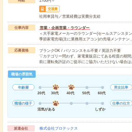
時給
1700円～
交通費
社用車貸与／営業経費は実費分支給
仕事内容
営業・企画営業・ラウンダー
＜大手家電メーカーのラウンダー(セールスアシスタン
季節家電売場(主に業務用エアコン)の売場メンテナン
応募資格
ブランクOK / パソコンスキル不要 / 英語力不要
▽カテゴリー問わず、家電量販店にてある程度の期間
前に運転免許証のご提示にご協力いただけない場合は
職場の雰囲気
年齢層
男女比率
20代
30代
40代
50代
60代
職場の様子
仕事の仕方
活気がある
しずか
株式会社プロテックス
派遣会社