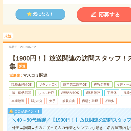
応募する
気になる！
未読
掲載日
2026/07/22
【1900円！】放送関連の訪問スタッフ！未
集
派遣
マスコミ関連
派遣先
職種未経験OK
ブランクOK
既卒第二新卒OK
複数名募集
友達と一
40～50代活躍
しゅふ歓迎
WEB登録OK
週5日勤務
平日休
残業
車通勤可
駅歩5分
大手
服装自由
職場が禁煙
派遣多
ここがポイント！
＼40～50代活躍／【1900円！】放送関連の訪問スタッフ
外出→訪問→夕方に戻って入力作業とシンプルな動き！名古屋市内を