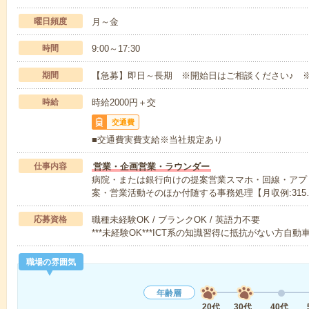
曜日頻度
月～金
時間
9:00～17:30
期間
【急募】即日～長期 ※開始日はご相談ください♪ ※
時給
時給2000円＋交
交通費
■交通費実費支給※当社規定あり
仕事内容
営業・企画営業・ラウンダー
病院・または銀行向けの提案営業スマホ・回線・アプ
案・営業活動そのほか付随する事務処理【月収例:315
応募資格
職種未経験OK / ブランクOK / 英語力不要
***未経験OK***ICT系の知識習得に抵抗がない方自動
職場の雰囲気
年齢層
20代
30代
40代