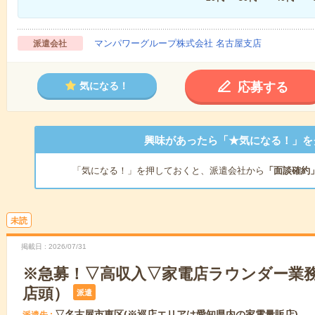
マンパワーグループ株式会社 名古屋支店
派遣会社
応募する
気になる！
興味があったら「★気になる！」を
「気になる！」を押しておくと、派遣会社から
「面談確約
未読
掲載日
2026/07/31
※急募！▽高収入▽家電店ラウンダー業務
店頭）
派遣
▽名古屋市東区(※巡店エリアは愛知県内の家電量販店)
派遣先