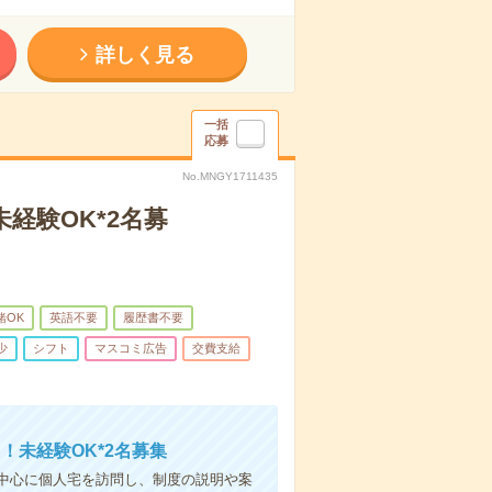
詳しく見る
一括
応募
No.MNGY1711435
経験OK*2名募
緒OK
英語不要
履歴書不要
少
シフト
マスコミ広告
交費支給
！未経験OK*2名募集
中心に個人宅を訪問し、制度の説明や案