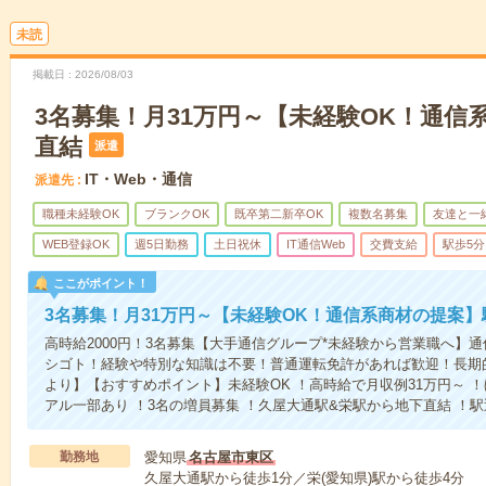
未読
掲載日
2026/08/03
3名募集！月31万円～【未経験OK！通信
直結
派遣
IT・Web・通信
派遣先
職種未経験OK
ブランクOK
既卒第二新卒OK
複数名募集
友達と一
WEB登録OK
週5日勤務
土日祝休
IT通信Web
交費支給
駅歩5分
ここがポイント！
3名募集！月31万円～【未経験OK！通信系商材の提案】
高時給2000円！3名募集【大手通信グループ*未経験から営業職へ】
シゴト！経験や特別な知識は不要！普通運転免許があれば歓迎！長期
より】【おすすめポイント】未経験OK ！高時給で月収例31万円～ ！
アル一部あり ！3名の増員募集 ！久屋大通駅&栄駅から地下直結 ！
勤務地
愛知県
名古屋市東区
久屋大通駅から徒歩1分／栄(愛知県)駅から徒歩4分