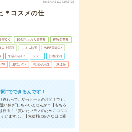
No.BAIA8110426GT28
と＊コスメの仕
新卒OK
10名以上の大量募集
複数名募集
0歳以上活躍
しゅふ歓迎
WEB登録OK
K
午後のみOK
シフト
扶養控内
OK
週払いOK
職場が分煙
派遣多
時間”でできるんです！
り終わって…やっと一人の時間！でも、
遣い稼ぎ”しちゃいませんか？【もちろ
方は自由！「買いたいモノのためにコツコ
ちゃいますよ。【お給料は好きな日に受