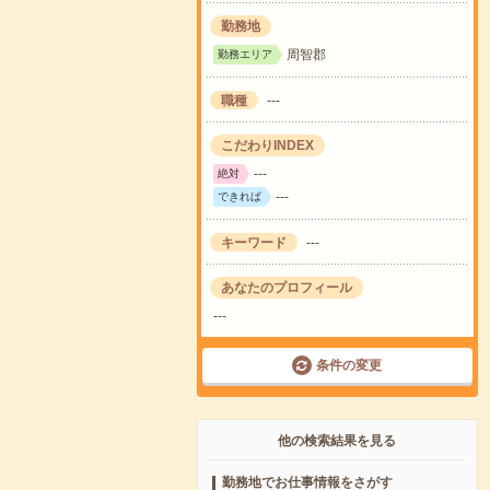
勤務地
周智郡
勤務エリア
職種
---
こだわりINDEX
---
絶対
---
できれば
キーワード
---
あなたのプロフィール
---
条件の変更
他の検索結果を見る
勤務地でお仕事情報をさがす