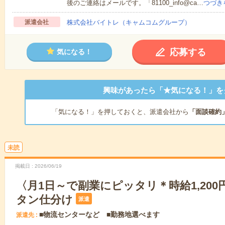
後のご連絡はメールです。「81100_info@ca…
つづき
派遣会社
株式会社バイトレ（キャムコムグループ）
応募する
気になる！
興味があったら「★気になる！」を
「気になる！」を押しておくと、派遣会社から
「面談確約
未読
掲載日
2026/06/19
〈月1日～で副業にピッタリ＊時給1,200
タン仕分け
派遣
■物流センターなど ■勤務地選べます
派遣先