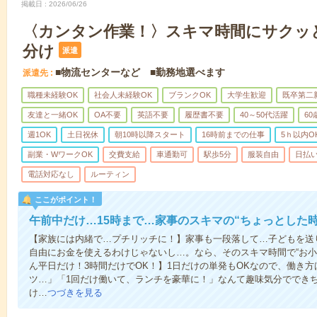
掲載日
2026/06/26
〈カンタン作業！〉スキマ時間にサクッ
分け
派遣
■物流センターなど ■勤務地選べます
派遣先
職種未経験OK
社会人未経験OK
ブランクOK
大学生歓迎
既卒第二
友達と一緒OK
OA不要
英語不要
履歴書不要
40～50代活躍
6
週1OK
土日祝休
朝10時以降スタート
16時前までの仕事
5ｈ以内O
副業・WワークOK
交費支給
車通勤可
駅歩5分
服装自由
日払い
電話対応なし
ルーティン
ここがポイント！
午前中だけ…15時まで…家事のスキマの“ちょっとした
【家族には内緒で…プチリッチに！】家事も一段落して…子どもを送
自由にお金を使えるわけじゃないし…。なら、そのスキマ時間で“お小
ん平日だけ！3時間だけでOK！】1日だけの単発もOKなので、働き
ツ…」「1回だけ働いて、ランチを豪華に！」なんて趣味気分ででき
け…
つづきを見る