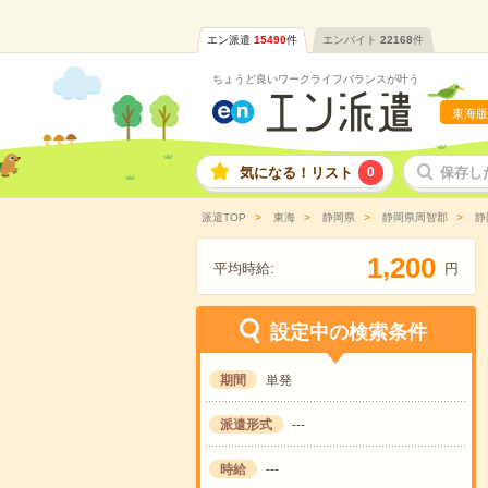
エン派遣
15490
件
エンバイト
22168
件
ちょうど良いワークライフバランスが叶う
東海版
気になる！リスト
0
保存し
派遣TOP
東海
静岡県
静岡県周智郡
静
,
1
2
0
0
平均時給:
円
設定中の検索条件
期間
単発
派遣形式
---
時給
---