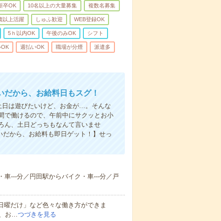
新卒OK
10名以上の大量募集
複数名募集
0歳以上活躍
しゅふ歓迎
WEB登録OK
5ｈ以内OK
午後のみOK
シフト
OK
週払いOK
職場が分煙
派遣多
いだから、お給料日もスグ！
土日は遊びたいけど、お金が…。そんな
間で働けるので、午前中にサクッとお小
ろん、土日どっちもなんて言いませ
払いだから、お給料も即日ゲット！】せっ
車---分／円田駅からバイク・車---分／戸
と日曜だけ」など色々な働き方ができま
、お…
つづきを見る