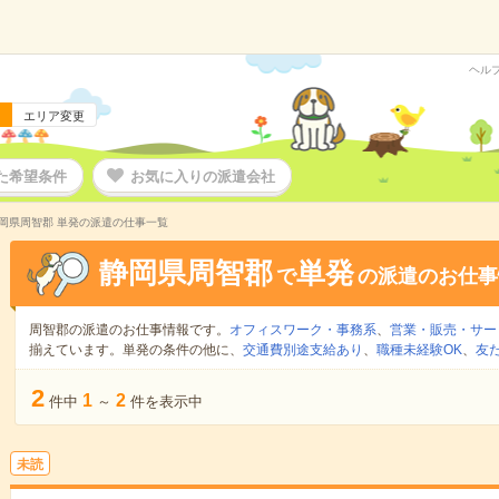
ヘル
エリア変更
た希望条件
お気に入りの派遣会社
岡県周智郡 単発の派遣の仕事一覧
静岡県周智郡
単発
で
の派遣のお仕事
周智郡の派遣のお仕事情報です。
オフィスワーク・事務系
、
営業・販売・サー
揃えています。単発の条件の他に、
交通費別途支給あり
、
職種未経験OK
、
友
2
1
2
件中
～
件を表示中
未読