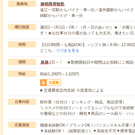
勤務地
静岡県周智郡
遠江一宮駅からバイク・車---分／遠州森駅からバイク・
綿駅からバイク・車---分
曜日頻度
週0日～/月1日～OK！（月～日のあいだ）★「火曜
す！★お仕事ゼロの週があっても大丈夫。働きたい日
時間
【1日3時間～も相談OK!】＜シフト例＞9:00～12:0010:00～1
どこち…
つづきを見る
期間
単発
1日～！ ★勤務開始日や期間はお気軽にご相談
時給
時給1,200円～1,625円
交通費
■ 交通費規定内支給 ※派遣先による
仕事内容
軽作業（仕分け・ピッキング・検品、商品管理）
＼コスメの仕分け／＜とってもシンプルなので未経験
や書籍などの仕分け・梱包▼商品のシール貼り・パッ
応募資格
職種未経験OK / ブランクOK / パソコンスキル不要 /
▼未経験OK！（副業歓迎☆）▼高校生不可▼携帯電