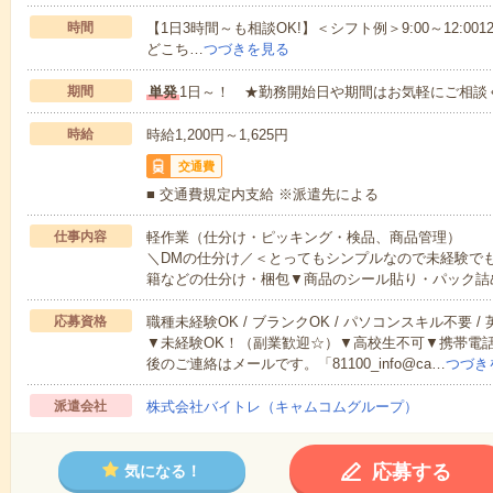
時間
【1日3時間～も相談OK!】＜シフト例＞9:00～12:0012:00～1
どこち…
つづきを見る
期間
単発
1日～！ ★勤務開始日や期間はお気軽にご相談
時給
時給1,200円～1,625円
交通費
■ 交通費規定内支給 ※派遣先による
仕事内容
軽作業（仕分け・ピッキング・検品、商品管理）
＼DMの仕分け／＜とってもシンプルなので未経験で
籍などの仕分け・梱包▼商品のシール貼り・パック詰
応募資格
職種未経験OK / ブランクOK / パソコンスキル不要 /
▼未経験OK！（副業歓迎☆）▼高校生不可▼携帯電
後のご連絡はメールです。「81100_info@ca…
つづき
派遣会社
株式会社バイトレ（キャムコムグループ）
応募する
気になる！