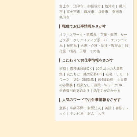
富士市
沼津市
御殿場市
焼津市
掛川
市
富士宮市
藤枝市
袋井市
磐田市
島田市
職種でお仕事情報をさがす
オフィスワーク・事務系
営業・販売・サー
ビス系
クリエイティブ系
IT・エンジニア
系
技術系
医療・介護・福祉・教育系
軽
作業・物流・工場・その他
こだわりでお仕事情報をさがす
短期
職種未経験OK
10名以上の大量募
集
友だちと一緒の応募OK
在宅・リモート
ワーク
週2～3日勤務
週4日勤務
土日祝
のみ勤務
残業なし
副業・WワークOK
交通費別途支給あり
語学力が活かせる
人気のワードでお仕事情報をさがす
急募
年齢不問
財団法人
英語
書類チェ
ック
テレビ局
封入
大学