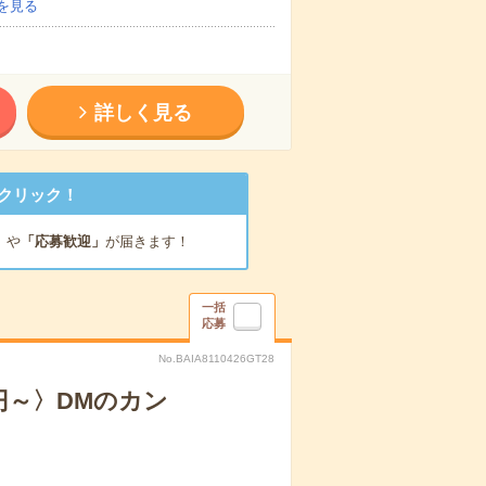
を見る
詳しく見る
クリック！
」
や
「応募歓迎」
が届きます！
一括
応募
No.BAIA8110426GT28
円～〉DMのカン