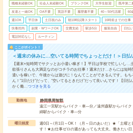
職種未経験OK
社会人未経験OK
ブランクOK
大学生歓迎
既卒第二
友達と一緒OK
OA不要
英語不要
履歴書不要
40～50代活躍
6
週1OK
平日休
土日祝のみ
朝10時以降スタート
16時前までの仕事
扶養控内
副業・WワークOK
交費支給
駅歩5分
服装自由
日払い
電話対応なし
ルーティン
ここがポイント！
＜週末の休みに…空いてる時間でちょっとだけ！＞日払
【週末×短時間でサクッとお小遣い稼ぎ！】平日は学校で忙しいし…
欲張りさんも大満足なのがコチラのお仕事！週末だけ…さらには短時
遣いを稼いで、午後からは遊びに！なんてことができるんです。もち
ん！“1日だけ”だって、“空いてるときだけ”だって良いんです！【日
かく働…
つづきを見る
勤務地
静岡県周智郡
遠江一宮駅からバイク・車---分／遠州森駅からバイク・
綿駅からバイク・車---分
曜日頻度
週0日～/月1日～OK！（月～日のあいだ）★「土曜
す！★お仕事ゼロの週があっても大丈夫。働きたい日