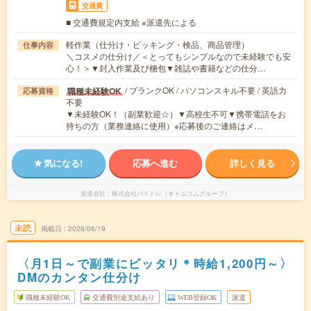
交通費
■ 交通費規定内支給 ※派遣先による
軽作業（仕分け・ピッキング・検品、商品管理）
仕事内容
＼コスメの仕分け／＜とってもシンプルなので未経験でも安
心！＞▼封入作業及び梱包▼雑誌や書籍などの仕分…
/ ブランクOK / パソコンスキル不要 / 英語力
職種未経験OK
応募資格
不要
▼未経験OK！（副業歓迎☆）▼高校生不可▼携帯電話をお
持ちの方（業務連絡に使用）※応募後のご連絡はメ…
気になる!
応募へ進む
詳しく見る
派遣会社
株式会社バイトレ（キャムコムグループ）
未読
掲載日
2026/06/19
〈月1日～で副業にピッタリ＊時給1,200円～〉
DMのカンタン仕分け
職種未経験OK
交通費別途支給あり
WEB登録OK
派遣