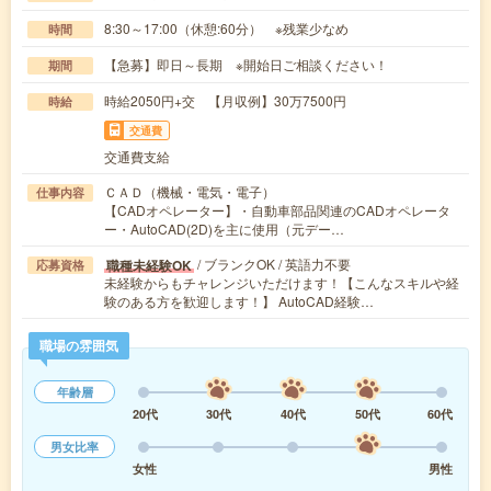
8:30～17:00（休憩:60分） ※残業少なめ
時間
【急募】即日～長期 ※開始日ご相談ください！
期間
時給2050円+交 【月収例】30万7500円
時給
交通費
交通費支給
ＣＡＤ（機械・電気・電子）
仕事内容
【CADオペレーター】・自動車部品関連のCADオペレータ
ー・AutoCAD(2D)を主に使用（元デー…
/ ブランクOK / 英語力不要
職種未経験OK
応募資格
未経験からもチャレンジいただけます！【こんなスキルや経
験のある方を歓迎します！】 AutoCAD経験…
職場の雰囲気
年齢層
20代
30代
40代
50代
60代
男女比率
女性
男性