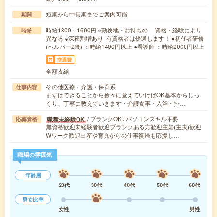
短期から中長期までご案内可能
期間
時給1300～1600円 ※勤務地・お持ちの 資格・経験により
時給
異なる ※深夜割増あり 有資格者は優遇します！ ●初任者研修
(ヘルパー2級) ：時給1400円以上 ●看護師 ：時給2000円以上
交通費
全額支給
その他医療・介護・保育系
仕事内容
まずはできることから徐々に覚えていけばOK基本からじっ
くり、丁寧に教えていきます・介護食事・入浴・排…
/ ブランクOK / パソコンスキル不要
職種未経験OK
応募資格
無資格歓迎未経験者歓迎ブランクある方歓迎主婦(主夫)歓迎
Wワーク歓迎出産や育児からの仕事復帰も応援し…
職場の雰囲気
年齢層
20代
30代
40代
50代
60代
男女比率
女性
男性