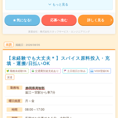
もっと見る
気になる!
応募へ進む
詳しく見る
派遣会社
株式会社スタッフサービス・エンジニアリング
未読
掲載日
2026/08/05
【未経験でも大丈夫＊】スパイス原料投入・充
填・運搬/日払いOK
職種未経験OK
交通費別途支給あり
土日祝日が休み
WEB登録OK
派遣
静岡県周智郡
勤務地
遠江一宮駅から車7分
月～金
曜日頻度
08:00～17:00
時間
長期でお仕事できる方、大歓迎！