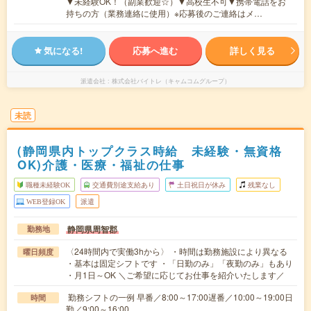
▼未経験OK！（副業歓迎☆）▼高校生不可▼携帯電話をお
持ちの方（業務連絡に使用）※応募後のご連絡はメ…
気になる!
応募へ進む
詳しく見る
派遣会社
株式会社バイトレ（キャムコムグループ）
未読
(静岡県内トップクラス時給 未経験・無資格
OK)介護・医療・福祉の仕事
職種未経験OK
交通費別途支給あり
土日祝日が休み
残業なし
WEB登録OK
派遣
静岡県周智郡
勤務地
〈24時間内で実働3hから〉 ・時間は勤務施設により異なる
曜日頻度
・基本は固定シフトです ・「日勤のみ」「夜勤のみ」もあり
・月1日～OK ＼ご希望に応じてお仕事を紹介いたします／
勤務シフトの一例 早番／8:00～17:00遅番／10:00～19:00日
時間
勤／9:00～16:00…