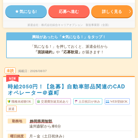
気になる!
応募へ進む
詳しく見る
派遣会社
株式会社綜合キャリアオプション 製造事業部（全国）
興味があったら「★気になる！」をタップ！
「気になる！」を押しておくと、派遣会社から
「面談確約」
や
「応募歓迎」
が届きます！
未読
掲載日
2026/08/07
NEW
時給2050円！【急募】自動車部品関連のCAD
オペレーター＠森町
職種未経験OK
交通費別途支給あり
土日祝日が休み
WEB登録OK
派遣
静岡県周智郡
勤務地
遠州森駅から車6分
月～金（土日祝休み）
曜日頻度