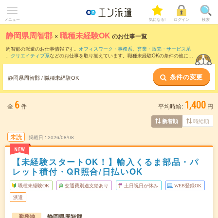
メニュー
気になる!
ログイン
検索
静岡県周智郡
×
職種未経験OK
のお仕事一覧
周智郡の派遣のお仕事情報です。
オフィスワーク・事務系
、
営業・販売・サービス系
、
クリエイティブ系
などのお仕事を取り揃えています。職種未経験OKの条件の他に、
交通費別途支給あり
、
友だちと一緒の応募OK
、
10名以上の大量募集
などのこだわり
条件も取り揃えています。
条件の変更
静岡県周智郡 / 職種未経験OK
6
1,400
全
件
平均時給:
円
時給順
新着順
未読
掲載日
2026/08/08
NEW
【未経験スタートOK！】輸入くるま部品・パ
レット積付・QR照合/日払いOK
職種未経験OK
交通費別途支給あり
土日祝日が休み
WEB登録OK
派遣
静岡県周智郡
勤務地