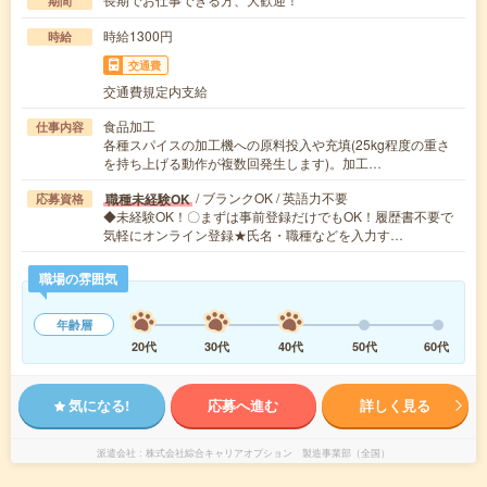
期間
時給1300円
時給
交通費
交通費規定内支給
食品加工
仕事内容
各種スパイスの加工機への原料投入や充填(25kg程度の重さ
を持ち上げる動作が複数回発生します)。加工…
/ ブランクOK / 英語力不要
職種未経験OK
応募資格
◆未経験OK！〇まずは事前登録だけでもOK！履歴書不要で
気軽にオンライン登録★氏名・職種などを入力す…
職場の雰囲気
年齢層
20代
30代
40代
50代
60代
気になる!
応募へ進む
詳しく見る
派遣会社
株式会社綜合キャリアオプション 製造事業部（全国）