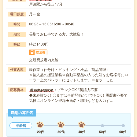
戸綿駅から徒歩17分
月～金
曜日頻度
06:25～15:0516:00～00:40
時間
長期でお仕事できる方、大歓迎！
期間
時給1400円
時給
交通費
交通費規定内支給
軽作業（仕分け・ピッキング・検品、商品管理）
仕事内容
≪輸入品の搬送業務≫自動車部品の入った箱をお客様毎にロ
ーラー上のパレットにセットします。⇒セットした…
/ ブランクOK / 英語力不要
職種未経験OK
応募資格
◆未経験OK！〇まずは事前登録だけでもOK！履歴書不要で
気軽にオンライン登録★氏名・職種などを入力す…
職場の雰囲気
年齢層
20代
30代
40代
50代
60代