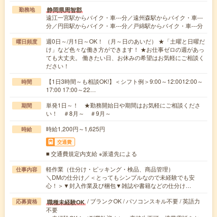
静岡県周智郡
勤務地
遠江一宮駅からバイク・車---分／遠州森駅からバイク・車---
分／円田駅からバイク・車---分／戸綿駅からバイク・車---分
週0日～/月1日～OK！ （月～日のあいだ） ★「土曜と日曜だ
曜日頻度
け」など色々な働き方ができます！ ★お仕事ゼロの週があっ
ても大丈夫。 働きたい日、お休みの希望はお気軽にご相談く
ださい！
【1日3時間～も相談OK!】＜シフト例＞9:00～12:0012:00～
時間
17:00 17:00～22…
単発1日～！ ★勤務開始日や期間はお気軽にご相談くださ
期間
い！ ＃8月～ ＃9月～
時給1,200円～1,625円
時給
交通費
■ 交通費規定内支給 ※派遣先による
軽作業（仕分け・ピッキング・検品、商品管理）
仕事内容
＼DMの仕分け／＜とってもシンプルなので未経験でも安
心！＞▼封入作業及び梱包▼雑誌や書籍などの仕分け…
/ ブランクOK / パソコンスキル不要 / 英語力
職種未経験OK
応募資格
不要