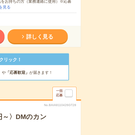
話をお持ちの方（業務連絡に使用）※応募
を見る
詳しく見る
クリック！
」
や
「応募歓迎」
が届きます！
一括
応募
No.BAIA8110426GT28
円～〉DMのカン