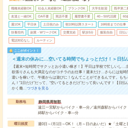
職種未経験OK
社会人未経験OK
ブランクOK
大学生歓迎
既卒第二
友達と一緒OK
OA不要
英語不要
履歴書不要
40～50代活躍
6
週1OK
平日休
土日祝のみ
朝10時以降スタート
16時前までの仕事
扶養控内
副業・WワークOK
交費支給
駅歩5分
服装自由
日払い
電話対応なし
ルーティン
ここがポイント！
＜週末の休みに…空いてる時間でちょっとだけ！＞日払
【週末×短時間でサクッとお小遣い稼ぎ！】平日は学校で忙しいし…
欲張りさんも大満足なのがコチラのお仕事！週末だけ…さらには短時
遣いを稼いで、午後からは遊びに！なんてことができるんです。もち
ん！“1日だけ”だって、“空いてるときだけ”だって良いんです！【日
かく働…
つづきを見る
勤務地
静岡県周智郡
遠江一宮駅からバイク・車---分／遠州森駅からバイク・
綿駅からバイク・車---分
曜日頻度
週0日～/月1日～OK！（月～日のあいだ）★「土曜