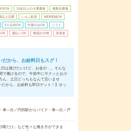
新卒OK
10名以上の大量募集
複数名募集
0歳以上活躍
しゅふ歓迎
WEB登録OK
5ｈ以内OK
午後のみOK
シフト
OK
週払いOK
職場が分煙
派遣多
いだから、お給料日もスグ！
土日は遊びたいけど、お金が…。そんな
間で働けるので、午前中にサクッとお小
ろん、土日どっちもなんて言いませ
払いだから、お給料も即日ゲット！】せっ
車---分／円田駅からバイク・車---分／戸
と日曜だけ」など色々な働き方ができま