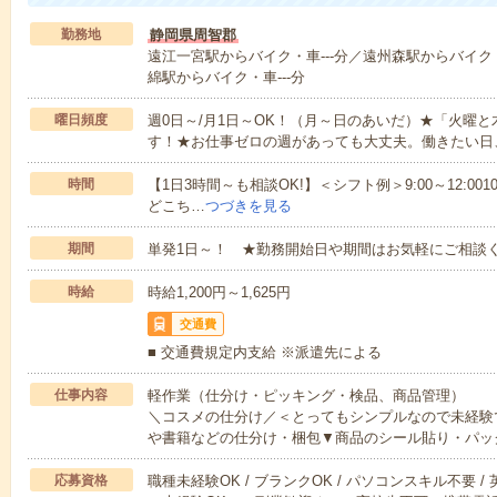
勤務地
静岡県周智郡
遠江一宮駅からバイク・車---分／遠州森駅からバイク・
綿駅からバイク・車---分
曜日頻度
週0日～/月1日～OK！（月～日のあいだ）★「火曜
す！★お仕事ゼロの週があっても大丈夫。働きたい日
時間
【1日3時間～も相談OK!】＜シフト例＞9:00～12:0010:00～1
どこち…
つづきを見る
期間
単発1日～！ ★勤務開始日や期間はお気軽にご相談く
時給
時給1,200円～1,625円
交通費
■ 交通費規定内支給 ※派遣先による
仕事内容
軽作業（仕分け・ピッキング・検品、商品管理）
＼コスメの仕分け／＜とってもシンプルなので未経験
や書籍などの仕分け・梱包▼商品のシール貼り・パッ
応募資格
職種未経験OK / ブランクOK / パソコンスキル不要 /