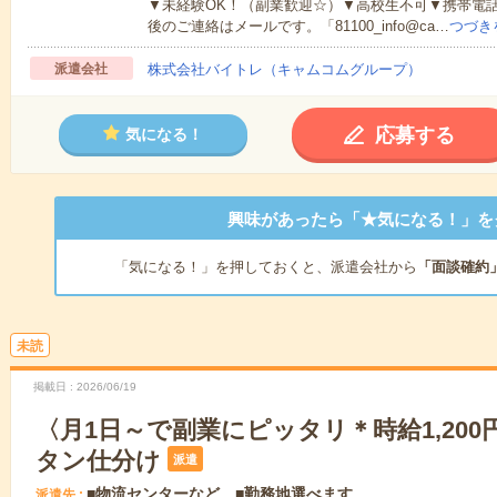
▼未経験OK！（副業歓迎☆）▼高校生不可▼携帯電
後のご連絡はメールです。「81100_info@ca…
つづき
派遣会社
株式会社バイトレ（キャムコムグループ）
応募する
気になる！
興味があったら「★気になる！」を
「気になる！」を押しておくと、派遣会社から
「面談確約
未読
掲載日
2026/06/19
〈月1日～で副業にピッタリ＊時給1,200
タン仕分け
派遣
■物流センターなど ■勤務地選べます
派遣先