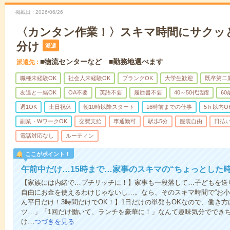
掲載日
2026/06/26
〈カンタン作業！〉スキマ時間にサクッ
分け
派遣
■物流センターなど ■勤務地選べます
派遣先
職種未経験OK
社会人未経験OK
ブランクOK
大学生歓迎
既卒第二
友達と一緒OK
OA不要
英語不要
履歴書不要
40～50代活躍
6
週1OK
土日祝休
朝10時以降スタート
16時前までの仕事
5ｈ以内O
副業・WワークOK
交費支給
車通勤可
駅歩5分
服装自由
日払い
電話対応なし
ルーティン
ここがポイント！
午前中だけ…15時まで…家事のスキマの“ちょっとした
【家族には内緒で…プチリッチに！】家事も一段落して…子どもを送
自由にお金を使えるわけじゃないし…。なら、そのスキマ時間で“お小
ん平日だけ！3時間だけでOK！】1日だけの単発もOKなので、働き
ツ…」「1回だけ働いて、ランチを豪華に！」なんて趣味気分ででき
け…
つづきを見る