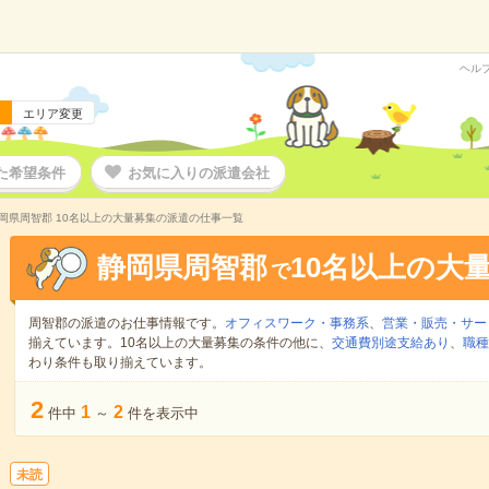
ヘル
エリア変更
た希望条件
お気に入りの派遣会社
岡県周智郡 10名以上の大量募集の派遣の仕事一覧
静岡県周智郡
10名以上の大
で
周智郡の派遣のお仕事情報です。
オフィスワーク・事務系
、
営業・販売・サー
揃えています。10名以上の大量募集の条件の他に、
交通費別途支給あり
、
職種
わり条件も取り揃えています。
2
1
2
件中
～
件を表示中
未読