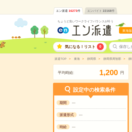
エン派遣
16273
件
エンバイト
22168
件
ちょうど良いワークライフバランスが叶う
東海版
気になる！リスト
0
保存し
派遣TOP
東海
静岡県
静岡県周智郡
静
,
1
2
0
0
平均時給:
円
設定中の検索条件
期間
---
派遣形式
---
時給
---