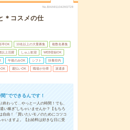
No.BAIA8110426GT28
と＊コスメの仕
新卒OK
10名以上の大量募集
複数名募集
0歳以上活躍
しゅふ歓迎
WEB登録OK
K
午後のみOK
シフト
扶養控内
OK
週払いOK
職場が分煙
派遣多
時間”でできるんです！
り終わって…やっと一人の時間！でも、
遣い稼ぎ”しちゃいませんか？【もちろ
方は自由！「買いたいモノのためにコツコ
ちゃいますよ。【お給料は好きな日に受