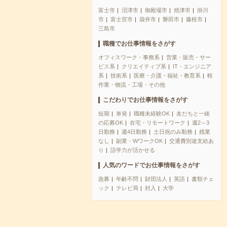
富士市
沼津市
御殿場市
焼津市
掛川
市
富士宮市
袋井市
磐田市
藤枝市
三島市
職種でお仕事情報をさがす
オフィスワーク・事務系
営業・販売・サー
ビス系
クリエイティブ系
IT・エンジニア
系
技術系
医療・介護・福祉・教育系
軽
作業・物流・工場・その他
こだわりでお仕事情報をさがす
短期
単発
職種未経験OK
友だちと一緒
の応募OK
在宅・リモートワーク
週2～3
日勤務
週4日勤務
土日祝のみ勤務
残業
なし
副業・WワークOK
交通費別途支給あ
り
語学力が活かせる
人気のワードでお仕事情報をさがす
急募
年齢不問
財団法人
英語
書類チェ
ック
テレビ局
封入
大学