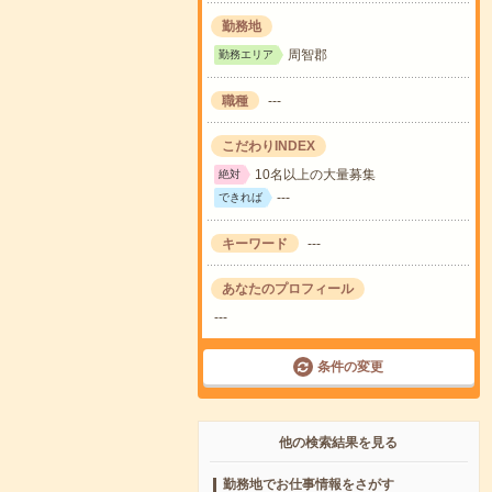
勤務地
周智郡
勤務エリア
職種
---
こだわりINDEX
10名以上の大量募集
絶対
---
できれば
キーワード
---
あなたのプロフィール
---
条件の変更
他の検索結果を見る
勤務地でお仕事情報をさがす