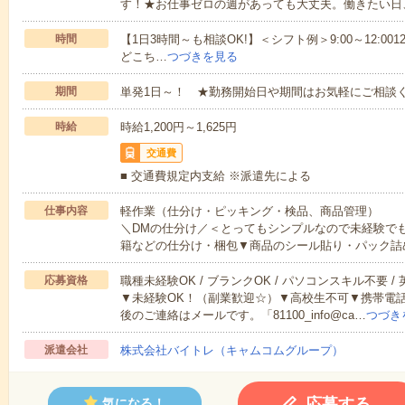
す！★お仕事ゼロの週があっても大丈夫。働きたい日
時間
【1日3時間～も相談OK!】＜シフト例＞9:00～12:0012:00～1
どこち…
つづきを見る
期間
単発1日～！ ★勤務開始日や期間はお気軽にご相談く
時給
時給1,200円～1,625円
交通費
■ 交通費規定内支給 ※派遣先による
仕事内容
軽作業（仕分け・ピッキング・検品、商品管理）
＼DMの仕分け／＜とってもシンプルなので未経験で
籍などの仕分け・梱包▼商品のシール貼り・パック詰
応募資格
職種未経験OK / ブランクOK / パソコンスキル不要 /
▼未経験OK！（副業歓迎☆）▼高校生不可▼携帯電
後のご連絡はメールです。「81100_info@ca…
つづき
派遣会社
株式会社バイトレ（キャムコムグループ）
応募する
気になる！