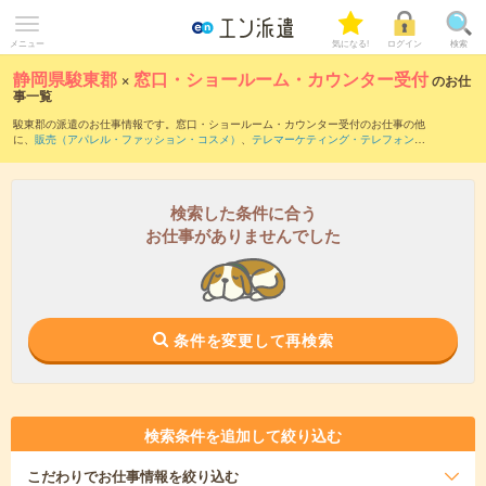
メニュー
気になる!
ログイン
検索
静岡県駿東郡
×
窓口・ショールーム・カウンター受付
のお仕
事一覧
駿東郡の派遣のお仕事情報です。窓口・ショールーム・カウンター受付のお仕事の他
に、
販売（アパレル・ファッション・コスメ）
、
テレマーケティング・テレフォンオ
ペレーター・コールセンター
、
営業・企画営業・ラウンダー
などを取り揃えていま
す。さらに、
短期
・
単発
などの期間や、
職種未経験OK
などのこだわり条件で絞り込ん
でいただけます。職種辞典：
窓口・ショールーム・カウンター受付のお仕事とは？と
は？
検索した条件に合う
お仕事がありませんでした
条件を変更して再検索
検索条件を追加して絞り込む
こだわり
でお仕事情報を絞り込む