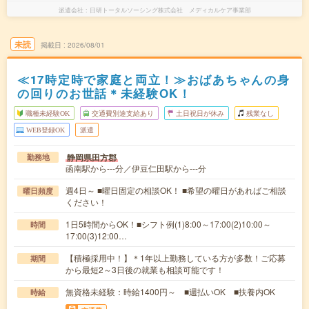
派遣会社
日研トータルソーシング株式会社 メディカルケア事業部
未読
掲載日
2026/08/01
≪17時定時で家庭と両立！≫おばあちゃんの身
の回りのお世話＊未経験OK！
職種未経験OK
交通費別途支給あり
土日祝日が休み
残業なし
WEB登録OK
派遣
静岡県田方郡
勤務地
函南駅から---分／伊豆仁田駅から---分
週4日～ ■曜日固定の相談OK！ ■希望の曜日があればご相談
曜日頻度
ください！
1日5時間からOK！■シフト例(1)8:00～17:00(2)10:00～
時間
17:00(3)12:00…
【積極採用中！】＊1年以上勤務している方が多数！ご応募
期間
から最短2～3日後の就業も相談可能です！
無資格未経験：時給1400円～ ■週払いOK ■扶養内OK
時給