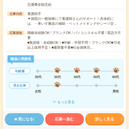
交通費全額支給
看護助手
仕事内容
▼病院の一般病棟にて看護師さんのサポート！具体的に
は、・車いす搬送の補助・ベットメイキングやシーツ交…
職種未経験OK / ブランクOK / パソコンスキル不要 / 英語力不
応募資格
要
■無資格・未経験OK！■年齢・学歴不問！ブランクOK!■10名
以上採用予定！■履歴書不要■社会保険完…
職場の雰囲気
年齢層
20代
30代
40代
50代
60代
男女比率
女性
男性
もっと見る
気になる!
応募へ進む
詳しく見る