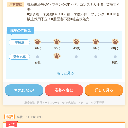
職種未経験OK / ブランクOK / パソコンスキル不要 / 英語力不
応募資格
要
■無資格・未経験OK！■年齢・学歴不問！ブランクOK!■10名
以上採用予定！■履歴書不要■社会保険完…
職場の雰囲気
年齢層
20代
30代
40代
50代
60代
男女比率
女性
男性
もっと見る
気になる!
応募へ進む
詳しく見る
派遣会社
日研トータルソーシング株式会社 メディカルケア事業部
未読
掲載日
2026/08/06
NEW