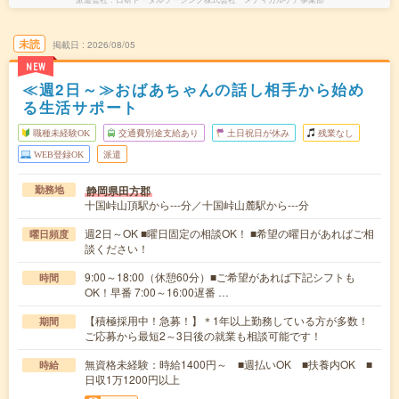
未読
掲載日
2026/08/05
NEW
≪週2日～≫おばあちゃんの話し相手から始め
る生活サポート
職種未経験OK
交通費別途支給あり
土日祝日が休み
残業なし
WEB登録OK
派遣
静岡県田方郡
勤務地
十国峠山頂駅から---分／十国峠山麓駅から---分
週2日～OK ■曜日固定の相談OK！ ■希望の曜日があればご相
曜日頻度
談ください！
9:00～18:00（休憩60分）■ご希望があれば下記シフトも
時間
OK！早番 7:00～16:00遅番 …
【積極採用中！急募！】＊1年以上勤務している方が多数！
期間
ご応募から最短2～3日後の就業も相談可能です！
無資格未経験：時給1400円～ ■週払いOK ■扶養内OK ■
時給
日収1万1200円以上