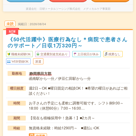
派遣会社
日研トータルソーシング株式会社 メディカルケア事業部
未読
掲載日
2026/08/04
NEW
《50代活躍中》医療行為なし＊病院で患者さん
のサポート／日収1万320円～
職種未経験OK
交通費別途支給あり
土日祝日が休み
残業なし
WEB登録OK
派遣
静岡県田方郡
勤務地
函南駅から---分／伊豆仁田駅から---分
週2日～OK ■曜日固定の相談OK！ ■希望の曜日があればご相
曜日頻度
談ください！
お子さんの予定にも柔軟に調整可能です。シフト例9:00～
時間
18:00（休憩60分）7:00～16:00…
【現在も積極採用中！急募！】■2カ月～
期間
無資格未経験：時給1290円～ ■週払いOK
時給