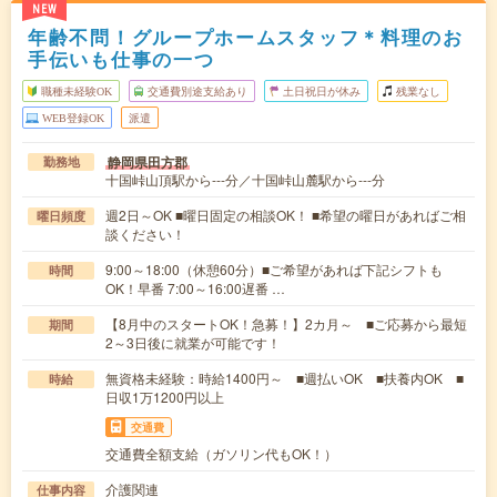
NEW
年齢不問！グループホームスタッフ＊料理のお
手伝いも仕事の一つ
職種未経験OK
交通費別途支給あり
土日祝日が休み
残業なし
WEB登録OK
派遣
静岡県田方郡
勤務地
十国峠山頂駅から---分／十国峠山麓駅から---分
週2日～OK ■曜日固定の相談OK！ ■希望の曜日があればご相
曜日頻度
談ください！
9:00～18:00（休憩60分）■ご希望があれば下記シフトも
時間
OK！早番 7:00～16:00遅番 …
【8月中のスタートOK！急募！】2カ月～ ■ご応募から最短
期間
2～3日後に就業が可能です！
無資格未経験：時給1400円～ ■週払いOK ■扶養内OK ■
時給
日収1万1200円以上
交通費
交通費全額支給（ガソリン代もOK！）
介護関連
仕事内容