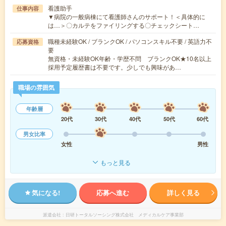
看護助手
仕事内容
▼病院の一般病棟にて看護師さんのサポート！＜具体的に
は…＞〇カルテをファイリングする〇チェックシート…
職種未経験OK / ブランクOK / パソコンスキル不要 / 英語力不
応募資格
要
無資格・未経験OK年齢・学歴不問 ブランクOK★10名以上
採用予定履歴書は不要です。少しでも興味があ…
職場の雰囲気
年齢層
20代
30代
40代
50代
60代
男女比率
女性
男性
もっと見る
気になる!
応募へ進む
詳しく見る
派遣会社
日研トータルソーシング株式会社 メディカルケア事業部