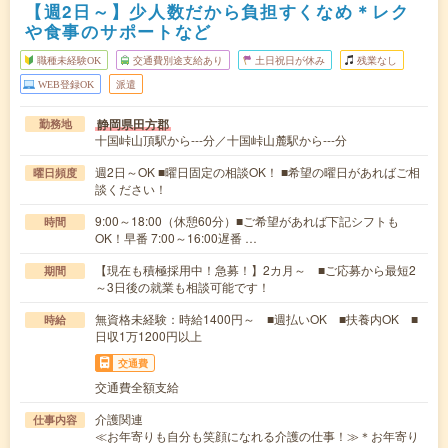
【週2日～】少人数だから負担すくなめ＊レク
や食事のサポートなど
職種未経験OK
交通費別途支給あり
土日祝日が休み
残業なし
WEB登録OK
派遣
静岡県田方郡
勤務地
十国峠山頂駅から---分／十国峠山麓駅から---分
週2日～OK ■曜日固定の相談OK！ ■希望の曜日があればご相
曜日頻度
談ください！
9:00～18:00（休憩60分）■ご希望があれば下記シフトも
時間
OK！早番 7:00～16:00遅番 …
【現在も積極採用中！急募！】2カ月～ ■ご応募から最短2
期間
～3日後の就業も相談可能です！
無資格未経験：時給1400円～ ■週払いOK ■扶養内OK ■
時給
日収1万1200円以上
交通費
交通費全額支給
介護関連
仕事内容
≪お年寄りも自分も笑顔になれる介護の仕事！≫＊お年寄り