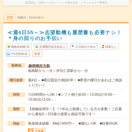
派遣会社
日研トータルソーシング株式会社 メディカルケア事業部
未読
掲載日
2026/08/01
≪週4日5h～≫志望動機も履歴書も必要ナシ！
＊身の回りのお手伝い
職種未経験OK
交通費別途支給あり
土日祝日が休み
残業なし
WEB登録OK
派遣
静岡県田方郡
勤務地
函南駅から---分／伊豆仁田駅から---分
週4日～ ■曜日固定の相談OK！ ■希望の曜日があればご相談
曜日頻度
ください！
1日5時間からOK！■シフト例(1)8:00～13:00(2)10:00～
時間
15:00(3)12:00…
【積極採用中！】＊1年以上勤務している方が多数！ご応募
期間
から最短2～3日後の就業も相談可能です！
無資格未経験：時給1400円～ ■週払いOK ■扶養内OK
時給
交通費