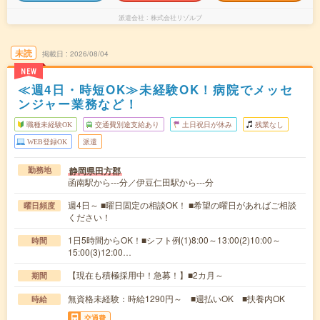
派遣会社
株式会社リゾルブ
未読
掲載日
2026/08/04
NEW
≪週4日・時短OK≫未経験OK！病院でメッセ
ンジャー業務など！
職種未経験OK
交通費別途支給あり
土日祝日が休み
残業なし
WEB登録OK
派遣
静岡県田方郡
勤務地
函南駅から---分／伊豆仁田駅から---分
週4日～ ■曜日固定の相談OK！ ■希望の曜日があればご相談
曜日頻度
ください！
1日5時間からOK！■シフト例(1)8:00～13:00(2)10:00～
時間
15:00(3)12:00…
【現在も積極採用中！急募！】■2カ月～
期間
無資格未経験：時給1290円～ ■週払いOK ■扶養内OK
時給
交通費