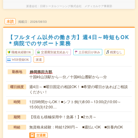
派遣会社
日研トータルソーシング株式会社 メディカルケア事業部
未読
掲載日
2026/08/03
【フルタイム以外の働き方】週4日～時短もOK
＊病院でのサポート業務
職種未経験OK
交通費別途支給あり
土日祝日が休み
残業なし
WEB登録OK
派遣
静岡県田方郡
勤務地
十国峠山頂駅から---分／十国峠山麓駅から---分
週4日～ ■曜日固定の相談OK！ ■希望の曜日があればご相談
曜日頻度
ください！
1日5時間からOK！■シフト例(1)8:00～13:00(2)10:00～
時間
15:00(3)12:00…
【現在も積極採用中！急募！】■2カ月～
期間
無資格未経験：時給1290円～ ■週払いOK ■扶養内OK
時給
交通費