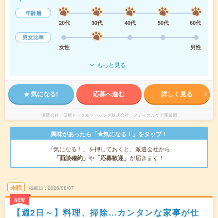
年齢層
20代
30代
40代
50代
60代
男女比率
女性
男性
もっと見る
気になる!
応募へ進む
詳しく見る
派遣会社
日研トータルソーシング株式会社 メディカルケア事業部
興味があったら「★気になる！」をタップ！
「気になる！」を押しておくと、派遣会社から
「面談確約」
や
「応募歓迎」
が届きます！
未読
掲載日
2026/08/07
NEW
【週2日～】料理、掃除…カンタンな家事が仕