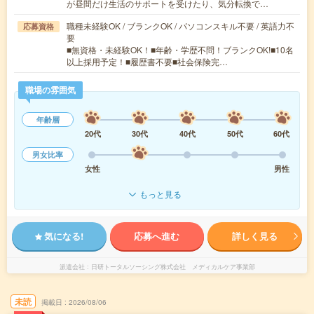
が昼間だけ生活のサポートを受けたり、気分転換で…
職種未経験OK / ブランクOK / パソコンスキル不要 / 英語力不
応募資格
要
■無資格・未経験OK！■年齢・学歴不問！ブランクOK!■10名
以上採用予定！■履歴書不要■社会保険完…
職場の雰囲気
年齢層
20代
30代
40代
50代
60代
男女比率
女性
男性
もっと見る
気になる!
応募へ進む
詳しく見る
派遣会社
日研トータルソーシング株式会社 メディカルケア事業部
未読
掲載日
2026/08/06