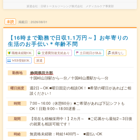
派遣会社
日研トータルソーシング株式会社 メディカルケア事業部
未読
掲載日
2026/08/01
【16時まで勤務で日収1.1万円～】お年寄りの
生活のお手伝い＊年齢不問
職種未経験OK
交通費別途支給あり
土日祝日が休み
残業なし
WEB登録OK
派遣
静岡県田方郡
勤務地
十国峠山頂駅から---分／十国峠山麓駅から---分
週2日～OK ■曜日固定の相談OK！ ■希望の曜日があればご相
曜日頻度
談ください！
7:00～16:00（休憩60分）■ご希望があれば下記シフトも
時間
OK！日勤 9:00～18:00遅番 …
【現在も積極採用中！】2カ月～ ■ご応募から最短2～3日後
期間
の就業も相談可能です！
無資格未経験：時給1400円～ ■週払いOK
時給