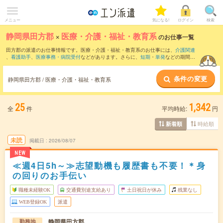
メニュー
気になる!
ログイン
検索
静岡県田方郡
×
医療・介護・福祉・教育系
のお仕事一覧
田方郡の派遣のお仕事情報です。医療・介護・福祉・教育系のお仕事には、
介護関連
、
看護助手
、
医療事務・病院受付
などがあります。さらに、
短期
・
単発
などの期間
や、
職種未経験OK
などのこだわり条件で絞り込んでいただけます。
条件の変更
静岡県田方郡 / 医療・介護・福祉・教育系
25
1,342
全
件
平均時給:
円
時給順
新着順
未読
掲載日
2026/08/07
NEW
≪週4日5h～≫志望動機も履歴書も不要！＊身
の回りのお手伝い
職種未経験OK
交通費別途支給あり
土日祝日が休み
残業なし
WEB登録OK
派遣
静岡県田方郡
勤務地