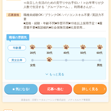
≪自立した生活のための見守りやお手伝い！≫お年寄りが少
人数で生活する「グループホーム」。利用者さんが…
職種未経験OK / ブランクOK / パソコンスキル不要 / 英語力不
応募資格
要
■資格・経験・年齢不問■学歴不問■10名以上採用予定！■履
歴書不要■面談確約■社会保険完備■社員登用…
職場の雰囲気
年齢層
20代
30代
40代
50代
60代
男女比率
女性
男性
もっと見る
気になる!
応募へ進む
詳しく見る
派遣会社
日研トータルソーシング株式会社 メディカルケア事業部