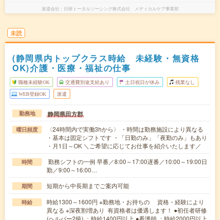
派遣会社
日研トータルソーシング株式会社 メディカルケア事業部
未読
(静岡県内トップクラス時給 未経験・無資格
OK)介護・医療・福祉の仕事
職種未経験OK
交通費別途支給あり
土日祝日が休み
残業なし
WEB登録OK
派遣
静岡県田方郡
勤務地
〈24時間内で実働3hから〉 ・時間は勤務施設により異なる
曜日頻度
・基本は固定シフトです ・「日勤のみ」「夜勤のみ」もあり
・月1日～OK ＼ご希望に応じてお仕事を紹介いたします／
勤務シフトの一例 早番／8:00～17:00遅番／10:00～19:00日
時間
勤／9:00～16:00…
短期から中長期までご案内可能
期間
時給1300～1600円 ※勤務地・お持ちの 資格・経験により
時給
異なる ※深夜割増あり 有資格者は優遇します！ ●初任者研修
(ヘルパー2級) ：時給1400円以上 ●看護師 ：時給2000円以上