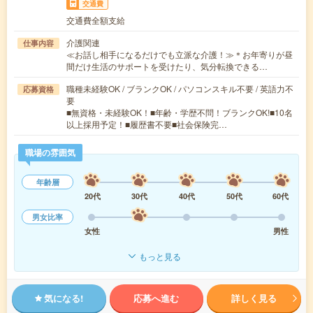
交通費
交通費全額支給
介護関連
仕事内容
≪お話し相手になるだけでも立派な介護！≫＊お年寄りが昼
間だけ生活のサポートを受けたり、気分転換できる…
職種未経験OK / ブランクOK / パソコンスキル不要 / 英語力不
応募資格
要
■無資格・未経験OK！■年齢・学歴不問！ブランクOK!■10名
以上採用予定！■履歴書不要■社会保険完…
職場の雰囲気
年齢層
20代
30代
40代
50代
60代
男女比率
女性
男性
もっと見る
気になる!
応募へ進む
詳しく見る