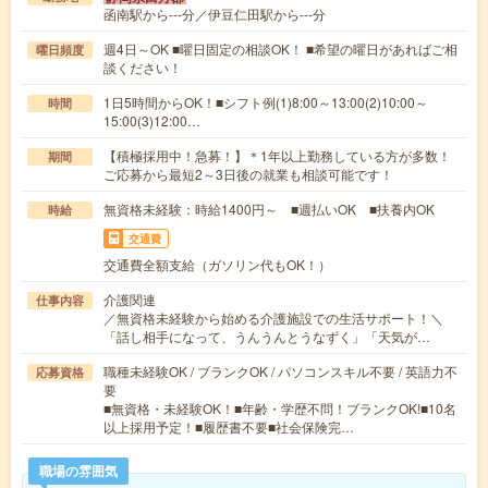
函南駅から---分／伊豆仁田駅から---分
週4日～OK ■曜日固定の相談OK！ ■希望の曜日があればご相
曜日頻度
談ください！
1日5時間からOK！■シフト例(1)8:00～13:00(2)10:00～
時間
15:00(3)12:00…
【積極採用中！急募！】＊1年以上勤務している方が多数！
期間
ご応募から最短2～3日後の就業も相談可能です！
無資格未経験：時給1400円～ ■週払いOK ■扶養内OK
時給
交通費
交通費全額支給（ガソリン代もOK！）
介護関連
仕事内容
／無資格未経験から始める介護施設での生活サポート！＼
「話し相手になって、うんうんとうなずく」「天気が…
職種未経験OK / ブランクOK / パソコンスキル不要 / 英語力不
応募資格
要
■無資格・未経験OK！■年齢・学歴不問！ブランクOK!■10名
以上採用予定！■履歴書不要■社会保険完…
職場の雰囲気