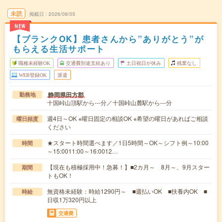
未読
掲載日
2026/08/05
NEW
【ブランクOK】患者さんから”ありがとう”が
もらえる生活サポート
職種未経験OK
交通費別途支給あり
土日祝日が休み
残業なし
WEB登録OK
派遣
静岡県田方郡
勤務地
十国峠山頂駅から---分／十国峠山麓駅から---分
週4日～OK ※曜日固定の相談OK ※希望の曜日があればご相談
曜日頻度
ください
★スタート時間選べます／1日5時間～OK～シフト例～10:00
時間
～15:0011:00～16:0012…
【現在も積極採用中！急募！】■2カ月～ 8月～、9月スター
期間
トもOK！
無資格未経験：時給1290円～ ■週払いOK ■扶養内OK ■
時給
日収1万320円以上
交通費