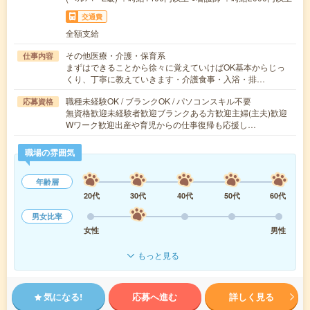
交通費
全額支給
その他医療・介護・保育系
仕事内容
まずはできることから徐々に覚えていけばOK基本からじっ
くり、丁寧に教えていきます・介護食事・入浴・排…
職種未経験OK / ブランクOK / パソコンスキル不要
応募資格
無資格歓迎未経験者歓迎ブランクある方歓迎主婦(主夫)歓迎
Wワーク歓迎出産や育児からの仕事復帰も応援し…
職場の雰囲気
年齢層
20代
30代
40代
50代
60代
男女比率
女性
男性
もっと見る
気になる!
応募へ進む
詳しく見る