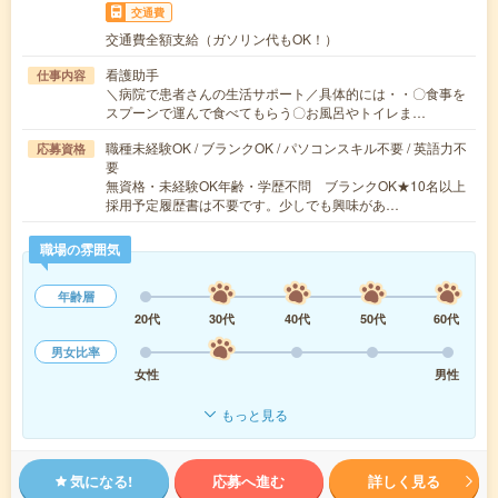
交通費
交通費全額支給（ガソリン代もOK！）
看護助手
仕事内容
＼病院で患者さんの生活サポート／具体的には・・〇食事を
スプーンで運んで食べてもらう〇お風呂やトイレま…
職種未経験OK / ブランクOK / パソコンスキル不要 / 英語力不
応募資格
要
無資格・未経験OK年齢・学歴不問 ブランクOK★10名以上
採用予定履歴書は不要です。少しでも興味があ…
職場の雰囲気
年齢層
20代
30代
40代
50代
60代
男女比率
女性
男性
もっと見る
気になる!
応募へ進む
詳しく見る