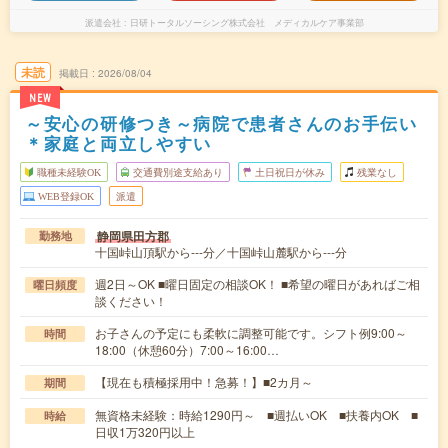
派遣会社
日研トータルソーシング株式会社 メディカルケア事業部
未読
掲載日
2026/08/04
NEW
～安心の研修つき～病院で患者さんのお手伝い
＊家庭と両立しやすい
職種未経験OK
交通費別途支給あり
土日祝日が休み
残業なし
WEB登録OK
派遣
静岡県田方郡
勤務地
十国峠山頂駅から---分／十国峠山麓駅から---分
週2日～OK ■曜日固定の相談OK！ ■希望の曜日があればご相
曜日頻度
談ください！
お子さんの予定にも柔軟に調整可能です。シフト例9:00～
時間
18:00（休憩60分）7:00～16:00…
【現在も積極採用中！急募！】■2カ月～
期間
無資格未経験：時給1290円～ ■週払いOK ■扶養内OK ■
時給
日収1万320円以上