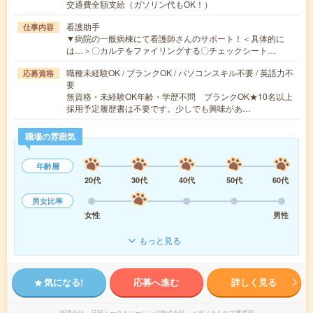
交通費全額支給（ガソリン代もOK！）
看護助手
仕事内容
▼病院の一般病棟にて看護師さんのサポート！＜具体的に
は…＞〇カルテをファイリングする〇チェックシート…
職種未経験OK / ブランクOK / パソコンスキル不要 / 英語力不
応募資格
要
無資格・未経験OK年齢・学歴不問 ブランクOK★10名以上
採用予定履歴書は不要です。少しでも興味があ…
職場の雰囲気
年齢層
20代
30代
40代
50代
60代
男女比率
女性
男性
もっと見る
気になる!
応募へ進む
詳しく見る
派遣会社
日研トータルソーシング株式会社 メディカルケア事業部