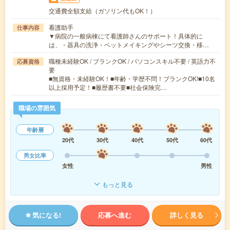
交通費全額支給（ガソリン代もOK！）
看護助手
仕事内容
▼病院の一般病棟にて看護師さんのサポート！具体的に
は、・器具の洗浄・ベットメイキングやシーツ交換・移…
職種未経験OK / ブランクOK / パソコンスキル不要 / 英語力不
応募資格
要
■無資格・未経験OK！■年齢・学歴不問！ブランクOK!■10名
以上採用予定！■履歴書不要■社会保険完…
職場の雰囲気
年齢層
20代
30代
40代
50代
60代
男女比率
女性
男性
もっと見る
気になる!
応募へ進む
詳しく見る