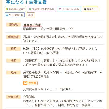
事になる！生活支援
職種未経験OK
交通費別途支給あり
土日祝日が休み
残業なし
WEB登録OK
派遣
静岡県田方郡
勤務地
函南駅から---分／伊豆仁田駅から---分
週2日～OK ■曜日固定の相談OK！ ■希望の曜日があればご相
曜日頻度
談ください！
9:00～18:00（休憩60分）■ご希望があれば下記シフトも
時間
OK！早番 7:00～16:00遅番 …
【積極採用中！急募！】＊1年以上勤務している方が多数！
期間
ご応募から最短2～3日後の就業も相談可能です！
無資格未経験：時給1400円～ ■週払いOK ■扶養内OK ■
時給
日収1万1200円以上
交通費
交通費全額支給（ガソリン代もOK！）
介護関連
仕事内容
お年寄りたちが自立を目指して集団生活を送る「グループホ
ーム」。食材の買い出し、料理、掃除など…家事全…