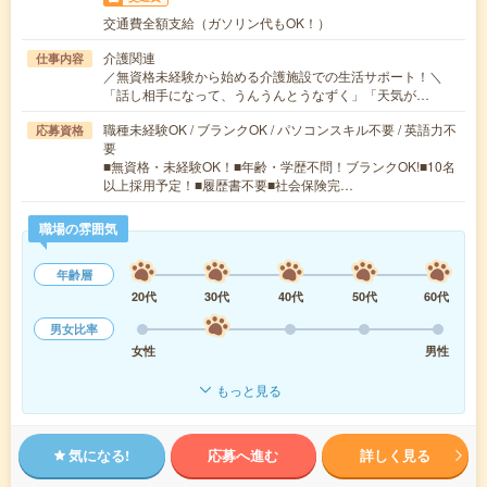
交通費全額支給（ガソリン代もOK！）
介護関連
仕事内容
／無資格未経験から始める介護施設での生活サポート！＼
「話し相手になって、うんうんとうなずく」「天気が…
職種未経験OK / ブランクOK / パソコンスキル不要 / 英語力不
応募資格
要
■無資格・未経験OK！■年齢・学歴不問！ブランクOK!■10名
以上採用予定！■履歴書不要■社会保険完…
職場の雰囲気
年齢層
20代
30代
40代
50代
60代
男女比率
女性
男性
もっと見る
気になる!
応募へ進む
詳しく見る