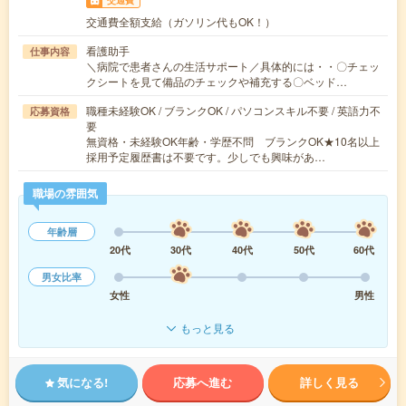
交通費
交通費全額支給（ガソリン代もOK！）
看護助手
仕事内容
＼病院で患者さんの生活サポート／具体的には・・〇チェッ
クシートを見て備品のチェックや補充する〇ベッド…
職種未経験OK / ブランクOK / パソコンスキル不要 / 英語力不
応募資格
要
無資格・未経験OK年齢・学歴不問 ブランクOK★10名以上
採用予定履歴書は不要です。少しでも興味があ…
職場の雰囲気
年齢層
20代
30代
40代
50代
60代
男女比率
女性
男性
もっと見る
気になる!
応募へ進む
詳しく見る