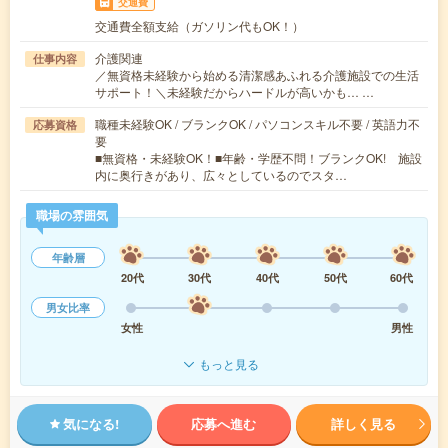
交通費
交通費全額支給（ガソリン代もOK！）
介護関連
仕事内容
／無資格未経験から始める清潔感あふれる介護施設での生活
サポート！＼未経験だからハードルが高いかも… …
職種未経験OK / ブランクOK / パソコンスキル不要 / 英語力不
応募資格
要
■無資格・未経験OK！■年齢・学歴不問！ブランクOK! 施設
内に奥行きがあり、広々としているのでスタ…
職場の雰囲気
年齢層
20代
30代
40代
50代
60代
男女比率
女性
男性
もっと見る
気になる!
応募へ進む
詳しく見る