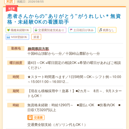
未読
掲載日
2026/08/05
NEW
患者さんからの”ありがとう”がうれしい＊無資
格・未経験OKの看護助手
職種未経験OK
交通費別途支給あり
土日祝日が休み
残業なし
WEB登録OK
派遣
静岡県田方郡
勤務地
十国峠山頂駅から---分／十国峠山麓駅から---分
週4日～OK ※曜日固定の相談OK ※希望の曜日があればご相談
曜日頻度
ください
★スタート時間選べます／1日5時間～OK～シフト例～10:00
時間
～15:0011:00～16:0012…
【現在も積極採用中！急募！】■2カ月～ 8月～、9月スター
期間
トもOK！
無資格未経験：時給1290円～ ■週払いOK ■扶養内OK ■
時給
日収1万320円以上
交通費
交通費全額支給（ガソリン代もOK！）