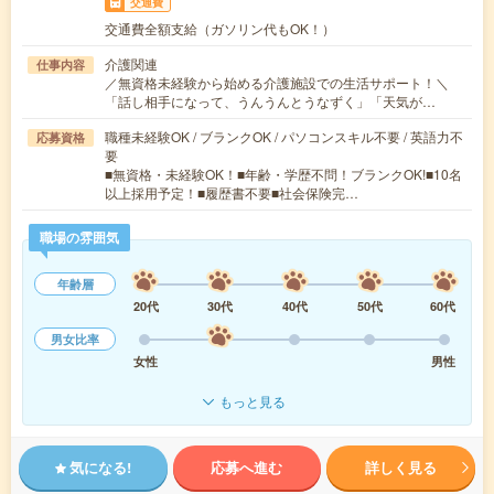
交通費
交通費全額支給（ガソリン代もOK！）
介護関連
仕事内容
／無資格未経験から始める介護施設での生活サポート！＼
「話し相手になって、うんうんとうなずく」「天気が…
職種未経験OK / ブランクOK / パソコンスキル不要 / 英語力不
応募資格
要
■無資格・未経験OK！■年齢・学歴不問！ブランクOK!■10名
以上採用予定！■履歴書不要■社会保険完…
職場の雰囲気
年齢層
20代
30代
40代
50代
60代
男女比率
女性
男性
もっと見る
気になる!
応募へ進む
詳しく見る