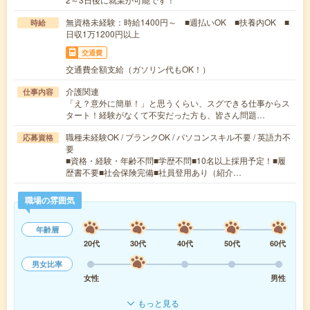
無資格未経験：時給1400円～ ■週払いOK ■扶養内OK ■
時給
日収1万1200円以上
交通費
交通費全額支給（ガソリン代もOK！）
介護関連
仕事内容
「え？意外に簡単！」と思うくらい、スグできる仕事からス
タート！経験がなくて不安だった方も、皆さん問題…
職種未経験OK / ブランクOK / パソコンスキル不要 / 英語力不
応募資格
要
■資格・経験・年齢不問■学歴不問■10名以上採用予定！■履
歴書不要■社会保険完備■社員登用あり（紹介…
職場の雰囲気
年齢層
20代
30代
40代
50代
60代
男女比率
女性
男性
もっと見る