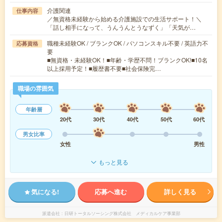
介護関連
仕事内容
／無資格未経験から始める介護施設での生活サポート！＼
「話し相手になって、うんうんとうなずく」「天気が…
職種未経験OK / ブランクOK / パソコンスキル不要 / 英語力不
応募資格
要
■無資格・未経験OK！■年齢・学歴不問！ブランクOK!■10名
以上採用予定！■履歴書不要■社会保険完…
職場の雰囲気
年齢層
20代
30代
40代
50代
60代
男女比率
女性
男性
もっと見る
気になる!
応募へ進む
詳しく見る
派遣会社
日研トータルソーシング株式会社 メディカルケア事業部