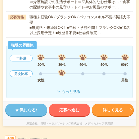
≪介護施設での生活サポート≫▽具体的なお仕事は…・食事
の配膳や食事中の見守り・トイレやお風呂のサポー…
職種未経験OK / ブランクOK / パソコンスキル不要 / 英語力不
応募資格
要
■無資格・未経験OK！■年齢・学歴不問！ブランクOK!■10名
以上採用予定！■履歴書不要■社会保険完…
職場の雰囲気
年齢層
20代
30代
40代
50代
60代
男女比率
女性
男性
もっと見る
気になる!
応募へ進む
詳しく見る
派遣会社
日研トータルソーシング株式会社 メディカルケア事業部
未読