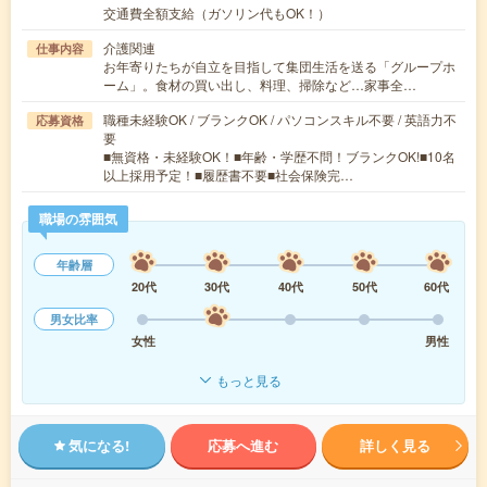
交通費全額支給（ガソリン代もOK！）
介護関連
仕事内容
お年寄りたちが自立を目指して集団生活を送る「グループホ
ーム」。食材の買い出し、料理、掃除など…家事全…
職種未経験OK / ブランクOK / パソコンスキル不要 / 英語力不
応募資格
要
■無資格・未経験OK！■年齢・学歴不問！ブランクOK!■10名
以上採用予定！■履歴書不要■社会保険完…
職場の雰囲気
年齢層
20代
30代
40代
50代
60代
男女比率
女性
男性
もっと見る
気になる!
応募へ進む
詳しく見る