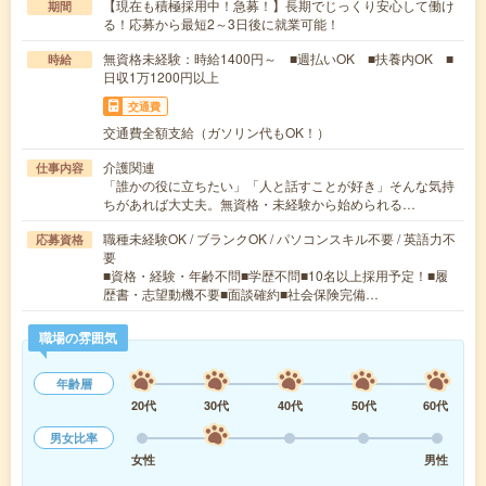
【現在も積極採用中！急募！】長期でじっくり安心して働け
期間
る！応募から最短2～3日後に就業可能！
無資格未経験：時給1400円～ ■週払いOK ■扶養内OK ■
時給
日収1万1200円以上
交通費
交通費全額支給（ガソリン代もOK！）
介護関連
仕事内容
「誰かの役に立ちたい」「人と話すことが好き」そんな気持
ちがあれば大丈夫。無資格・未経験から始められる…
職種未経験OK / ブランクOK / パソコンスキル不要 / 英語力不
応募資格
要
■資格・経験・年齢不問■学歴不問■10名以上採用予定！■履
歴書・志望動機不要■面談確約■社会保険完備…
職場の雰囲気
年齢層
20代
30代
40代
50代
60代
男女比率
女性
男性