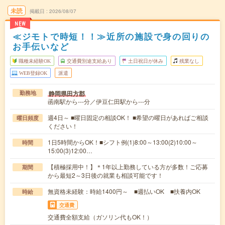
未読
掲載日
2026/08/07
NEW
≪ジモトで時短！！≫近所の施設で身の回りの
お手伝いなど
職種未経験OK
交通費別途支給あり
土日祝日が休み
残業なし
WEB登録OK
派遣
静岡県田方郡
勤務地
函南駅から---分／伊豆仁田駅から---分
週4日～ ■曜日固定の相談OK！ ■希望の曜日があればご相談
曜日頻度
ください！
1日5時間からOK！■シフト例(1)8:00～13:00(2)10:00～
時間
15:00(3)12:00…
【積極採用中！】＊1年以上勤務している方が多数！ご応募
期間
から最短2～3日後の就業も相談可能です！
無資格未経験：時給1400円～ ■週払いOK ■扶養内OK
時給
交通費
交通費全額支給（ガソリン代もOK！）