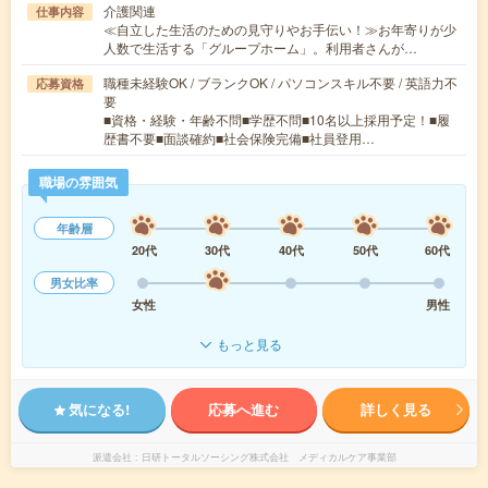
介護関連
仕事内容
≪自立した生活のための見守りやお手伝い！≫お年寄りが少
人数で生活する「グループホーム」。利用者さんが…
職種未経験OK / ブランクOK / パソコンスキル不要 / 英語力不
応募資格
要
■資格・経験・年齢不問■学歴不問■10名以上採用予定！■履
歴書不要■面談確約■社会保険完備■社員登用…
職場の雰囲気
年齢層
20代
30代
40代
50代
60代
男女比率
女性
男性
もっと見る
気になる!
応募へ進む
詳しく見る
派遣会社
日研トータルソーシング株式会社 メディカルケア事業部