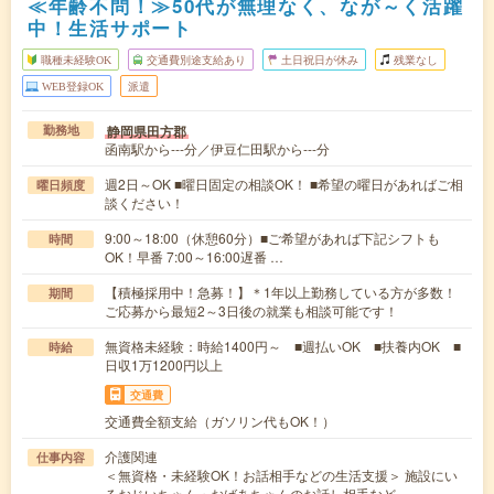
≪年齢不問！≫50代が無理なく、なが～く活躍
中！生活サポート
職種未経験OK
交通費別途支給あり
土日祝日が休み
残業なし
WEB登録OK
派遣
静岡県田方郡
勤務地
函南駅から---分／伊豆仁田駅から---分
週2日～OK ■曜日固定の相談OK！ ■希望の曜日があればご相
曜日頻度
談ください！
9:00～18:00（休憩60分）■ご希望があれば下記シフトも
時間
OK！早番 7:00～16:00遅番 …
【積極採用中！急募！】＊1年以上勤務している方が多数！
期間
ご応募から最短2～3日後の就業も相談可能です！
無資格未経験：時給1400円～ ■週払いOK ■扶養内OK ■
時給
日収1万1200円以上
交通費
交通費全額支給（ガソリン代もOK！）
介護関連
仕事内容
＜無資格・未経験OK！お話相手などの生活支援＞ 施設にい
るおじいちゃん・おばあちゃんのお話し相手など…