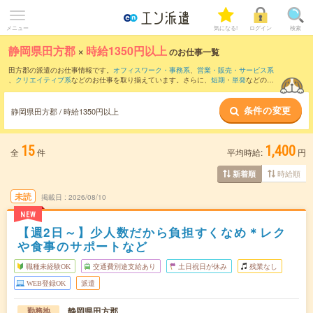
メニュー
気になる!
ログイン
検索
静岡県田方郡
×
時給1350円以上
のお仕事一覧
田方郡の派遣のお仕事情報です。
オフィスワーク・事務系
、
営業・販売・サービス系
、
クリエイティブ系
などのお仕事を取り揃えています。さらに、
短期
・
単発
などの期
間や、
職種未経験OK
などのこだわり条件で絞り込んでいただけます。
条件の変更
静岡県田方郡 / 時給1350円以上
15
1,400
全
件
平均時給:
円
時給順
新着順
未読
掲載日
2026/08/10
NEW
【週2日～】少人数だから負担すくなめ＊レク
や食事のサポートなど
職種未経験OK
交通費別途支給あり
土日祝日が休み
残業なし
WEB登録OK
派遣
静岡県田方郡
勤務地