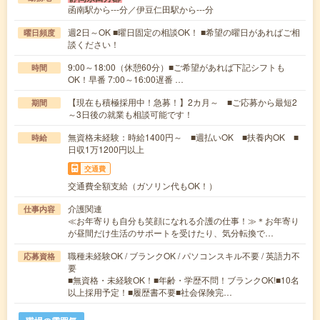
函南駅から---分／伊豆仁田駅から---分
週2日～OK ■曜日固定の相談OK！ ■希望の曜日があればご相
曜日頻度
談ください！
9:00～18:00（休憩60分）■ご希望があれば下記シフトも
時間
OK！早番 7:00～16:00遅番 …
【現在も積極採用中！急募！】2カ月～ ■ご応募から最短2
期間
～3日後の就業も相談可能です！
無資格未経験：時給1400円～ ■週払いOK ■扶養内OK ■
時給
日収1万1200円以上
交通費
交通費全額支給（ガソリン代もOK！）
介護関連
仕事内容
≪お年寄りも自分も笑顔になれる介護の仕事！≫＊お年寄り
が昼間だけ生活のサポートを受けたり、気分転換で…
職種未経験OK / ブランクOK / パソコンスキル不要 / 英語力不
応募資格
要
■無資格・未経験OK！■年齢・学歴不問！ブランクOK!■10名
以上採用予定！■履歴書不要■社会保険完…