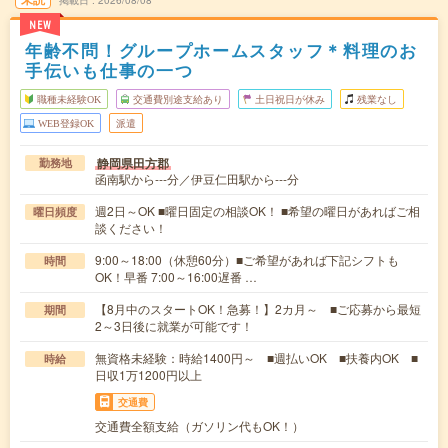
掲載日
2026/08/08
NEW
年齢不問！グループホームスタッフ＊料理のお
手伝いも仕事の一つ
職種未経験OK
交通費別途支給あり
土日祝日が休み
残業なし
WEB登録OK
派遣
静岡県田方郡
勤務地
函南駅から---分／伊豆仁田駅から---分
週2日～OK ■曜日固定の相談OK！ ■希望の曜日があればご相
曜日頻度
談ください！
9:00～18:00（休憩60分）■ご希望があれば下記シフトも
時間
OK！早番 7:00～16:00遅番 …
【8月中のスタートOK！急募！】2カ月～ ■ご応募から最短
期間
2～3日後に就業が可能です！
無資格未経験：時給1400円～ ■週払いOK ■扶養内OK ■
時給
日収1万1200円以上
交通費
交通費全額支給（ガソリン代もOK！）