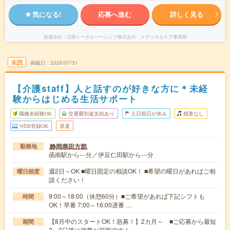
気になる!
応募へ進む
詳しく見る
派遣会社
日研トータルソーシング株式会社 メディカルケア事業部
未読
掲載日
2026/07/31
【介護staff】人と話すのが好きな方に＊未経
験からはじめる生活サポート
職種未経験OK
交通費別途支給あり
土日祝日が休み
残業なし
WEB登録OK
派遣
静岡県田方郡
勤務地
函南駅から---分／伊豆仁田駅から---分
週2日～OK ■曜日固定の相談OK！ ■希望の曜日があればご相
曜日頻度
談ください！
9:00～18:00（休憩60分）■ご希望があれば下記シフトも
時間
OK！早番 7:00～16:00遅番 …
【8月中のスタートOK！急募！】2カ月～ ■ご応募から最短
期間
2～3日後に就業が可能です！