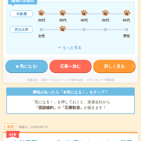
職場の雰囲気
年齢層
20代
30代
40代
50代
60代
男女比率
女性
男性
もっと見る
気になる!
応募へ進む
詳しく見る
派遣会社
日研トータルソーシング株式会社 メディカルケア事業部
興味があったら「★気になる！」をタップ！
「気になる！」を押しておくと、派遣会社から
「面談確約」
や
「応募歓迎」
が届きます！
未読
掲載日
2026/08/10
NEW