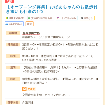
NEW
【オープニング募集】おばあちゃんのお散歩付
き添いも仕事の1つ
職種未経験OK
交通費別途支給あり
土日祝日が休み
残業なし
WEB登録OK
派遣
静岡県田方郡
勤務地
函南駅から---分／伊豆仁田駅から---分
週2日～OK ■曜日固定の相談OK！ ■希望の曜日があればご相
曜日頻度
談ください！
9:00～18:00（休憩60分）■ご希望があれば下記シフトも
時間
OK！早番 7:00～16:00遅番 …
【現在も積極採用中！急募！】2カ月～ ■ご応募から最短2
期間
～3日後の就業も相談可能です！
無資格未経験：時給1400円～ ■週払いOK ■扶養内OK ■
時給
日収1万1200円以上
交通費
交通費全額支給（ガソリン代もOK！）
介護関連
仕事内容