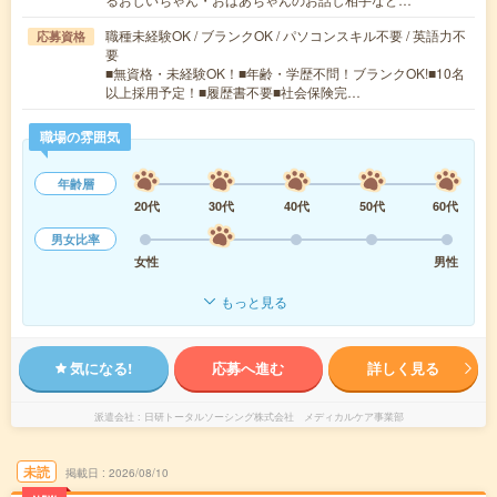
職種未経験OK / ブランクOK / パソコンスキル不要 / 英語力不
応募資格
要
■無資格・未経験OK！■年齢・学歴不問！ブランクOK!■10名
以上採用予定！■履歴書不要■社会保険完…
職場の雰囲気
年齢層
20代
30代
40代
50代
60代
男女比率
女性
男性
もっと見る
気になる!
応募へ進む
詳しく見る
派遣会社
日研トータルソーシング株式会社 メディカルケア事業部
未読
掲載日
2026/08/10