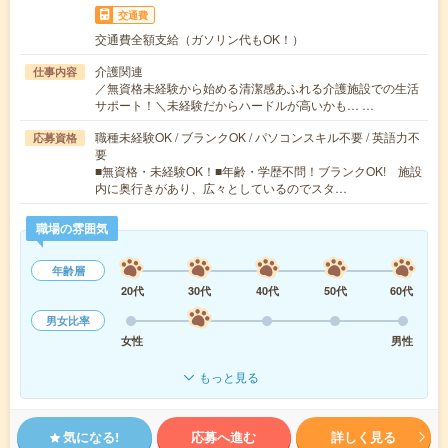
交通費
交通費全額支給（ガソリン代もOK！）
介護関連
仕事内容
／無資格未経験から始める清潔感あふれる介護施設での生活
サポート！＼未経験だからハードルが高いかも… …
職種未経験OK / ブランクOK / パソコンスキル不要 / 英語力不
応募資格
要
■無資格・未経験OK！■年齢・学歴不問！ブランクOK! 施設
内に奥行きがあり、広々としているのでスタ…
職場の雰囲気
年齢層
20代
30代
40代
50代
60代
男女比率
女性
男性
もっと見る
気になる!
応募へ進む
詳しく見る