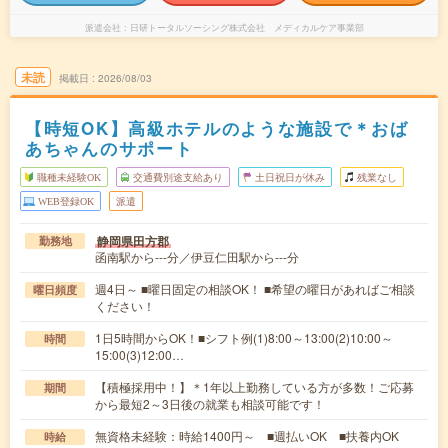
派遣会社
日研トータルソーシング株式会社 メディカルケア事業部
未読
掲載日
2026/08/03
【時短OK】高級ホテルのような施設で＊おば
あちゃんのサポート
職種未経験OK
交通費別途支給あり
土日祝日が休み
残業なし
WEB登録OK
派遣
静岡県田方郡
勤務地
函南駅から---分／伊豆仁田駅から---分
週4日～ ■曜日固定の相談OK！ ■希望の曜日があればご相談
曜日頻度
ください！
1日5時間からOK！■シフト例(1)8:00～13:00(2)10:00～
時間
15:00(3)12:00…
【積極採用中！】＊1年以上勤務している方が多数！ご応募
期間
から最短2～3日後の就業も相談可能です！
無資格未経験：時給1400円～ ■週払いOK ■扶養内OK
時給