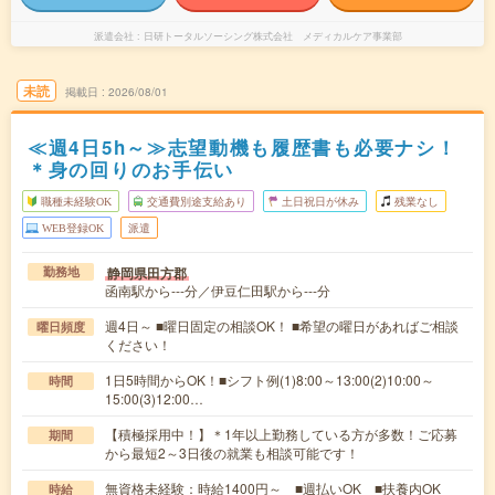
派遣会社
日研トータルソーシング株式会社 メディカルケア事業部
未読
掲載日
2026/08/01
≪週4日5h～≫志望動機も履歴書も必要ナシ！
＊身の回りのお手伝い
職種未経験OK
交通費別途支給あり
土日祝日が休み
残業なし
WEB登録OK
派遣
静岡県田方郡
勤務地
函南駅から---分／伊豆仁田駅から---分
週4日～ ■曜日固定の相談OK！ ■希望の曜日があればご相談
曜日頻度
ください！
1日5時間からOK！■シフト例(1)8:00～13:00(2)10:00～
時間
15:00(3)12:00…
【積極採用中！】＊1年以上勤務している方が多数！ご応募
期間
から最短2～3日後の就業も相談可能です！
無資格未経験：時給1400円～ ■週払いOK ■扶養内OK
時給