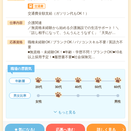
交通費
交通費全額支給（ガソリン代もOK！）
介護関連
仕事内容
／無資格未経験から始める介護施設での生活サポート！＼
「話し相手になって、うんうんとうなずく」「天気が…
職種未経験OK / ブランクOK / パソコンスキル不要 / 英語力不
応募資格
要
■無資格・未経験OK！■年齢・学歴不問！ブランクOK!■10名
以上採用予定！■履歴書不要■社会保険完…
職場の雰囲気
年齢層
20代
30代
40代
50代
60代
男女比率
女性
男性
もっと見る
気になる!
応募へ進む
詳しく見る