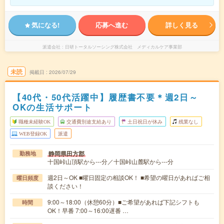
気になる!
応募へ進む
詳しく見る
派遣会社
日研トータルソーシング株式会社 メディカルケア事業部
未読
掲載日
2026/07/29
【40代・50代活躍中】履歴書不要＊週2日～
OKの生活サポート
職種未経験OK
交通費別途支給あり
土日祝日が休み
残業なし
WEB登録OK
派遣
静岡県田方郡
勤務地
十国峠山頂駅から---分／十国峠山麓駅から---分
週2日～OK ■曜日固定の相談OK！ ■希望の曜日があればご相
曜日頻度
談ください！
9:00～18:00（休憩60分）■ご希望があれば下記シフトも
時間
OK！早番 7:00～16:00遅番 …