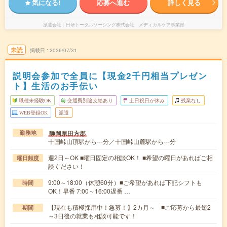
気になる!
応募へ進む
詳しく見る
派遣会社
日研トータルソーシング株式会社 メディカルケア事業部
未読
掲載日
2026/07/31
説明会参加で全員に【現金2千円相当プレゼン
ト】生活のお手伝い
職種未経験OK
交通費別途支給あり
土日祝日が休み
残業なし
WEB登録OK
派遣
静岡県田方郡
勤務地
十国峠山頂駅から---分／十国峠山麓駅から---分
週2日～OK ■曜日固定の相談OK！ ■希望の曜日があればご相
曜日頻度
談ください！
9:00～18:00（休憩60分）■ご希望があれば下記シフトも
時間
OK！早番 7:00～16:00遅番 …
【現在も積極採用中！急募！】2カ月～ ■ご応募から最短2
期間
～3日後の就業も相談可能です！