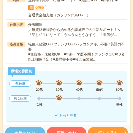
交通費
交通費全額支給（ガソリン代もOK！）
介護関連
仕事内容
／無資格未経験から始める介護施設での生活サポート！＼
「話し相手になって、うんうんとうなずく」「天気が…
職種未経験OK / ブランクOK / パソコンスキル不要 / 英語力不
応募資格
要
■無資格・未経験OK！■年齢・学歴不問！ブランクOK!■10名
以上採用予定！■履歴書不要■社会保険完…
職場の雰囲気
年齢層
20代
30代
40代
50代
60代
男女比率
女性
男性
もっと見る
気になる!
応募へ進む
詳しく見る