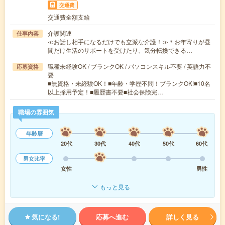
交通費
交通費全額支給
介護関連
仕事内容
≪お話し相手になるだけでも立派な介護！≫＊お年寄りが昼
間だけ生活のサポートを受けたり、気分転換できる…
職種未経験OK / ブランクOK / パソコンスキル不要 / 英語力不
応募資格
要
■無資格・未経験OK！■年齢・学歴不問！ブランクOK!■10名
以上採用予定！■履歴書不要■社会保険完…
職場の雰囲気
年齢層
20代
30代
40代
50代
60代
男女比率
女性
男性
もっと見る
気になる!
応募へ進む
詳しく見る