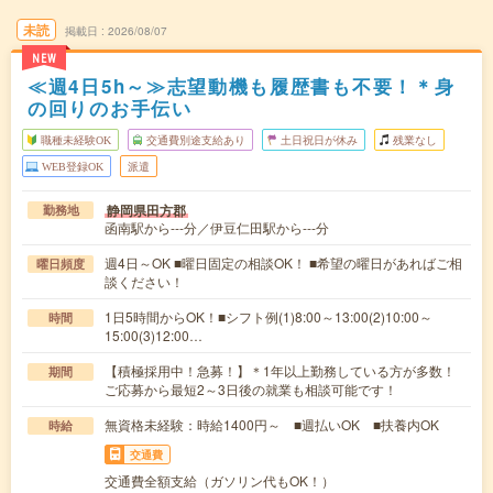
未読
掲載日
2026/08/07
NEW
≪週4日5h～≫志望動機も履歴書も不要！＊身
の回りのお手伝い
職種未経験OK
交通費別途支給あり
土日祝日が休み
残業なし
WEB登録OK
派遣
静岡県田方郡
勤務地
函南駅から---分／伊豆仁田駅から---分
週4日～OK ■曜日固定の相談OK！ ■希望の曜日があればご相
曜日頻度
談ください！
1日5時間からOK！■シフト例(1)8:00～13:00(2)10:00～
時間
15:00(3)12:00…
【積極採用中！急募！】＊1年以上勤務している方が多数！
期間
ご応募から最短2～3日後の就業も相談可能です！
無資格未経験：時給1400円～ ■週払いOK ■扶養内OK
時給
交通費
交通費全額支給（ガソリン代もOK！）