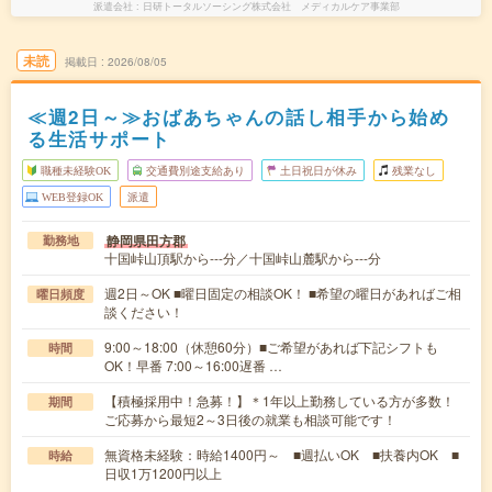
派遣会社
日研トータルソーシング株式会社 メディカルケア事業部
未読
掲載日
2026/08/05
≪週2日～≫おばあちゃんの話し相手から始め
る生活サポート
職種未経験OK
交通費別途支給あり
土日祝日が休み
残業なし
WEB登録OK
派遣
静岡県田方郡
勤務地
十国峠山頂駅から---分／十国峠山麓駅から---分
週2日～OK ■曜日固定の相談OK！ ■希望の曜日があればご相
曜日頻度
談ください！
9:00～18:00（休憩60分）■ご希望があれば下記シフトも
時間
OK！早番 7:00～16:00遅番 …
【積極採用中！急募！】＊1年以上勤務している方が多数！
期間
ご応募から最短2～3日後の就業も相談可能です！
無資格未経験：時給1400円～ ■週払いOK ■扶養内OK ■
時給
日収1万1200円以上