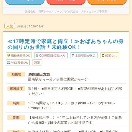
派遣会社
日研トータルソーシング株式会社 メディカルケア事業部
未読
掲載日
2026/08/01
≪17時定時で家庭と両立！≫おばあちゃんの身
の回りのお世話＊未経験OK！
職種未経験OK
交通費別途支給あり
土日祝日が休み
残業なし
WEB登録OK
派遣
静岡県田方郡
勤務地
函南駅から---分／伊豆仁田駅から---分
週4日～ ■曜日固定の相談OK！ ■希望の曜日があればご相談
曜日頻度
ください！
1日5時間からOK！■シフト例(1)8:00～17:00(2)10:00～
時間
17:00(3)12:00…
【積極採用中！】＊1年以上勤務している方が多数！ご応募
期間
から最短2～3日後の就業も相談可能です！
無資格未経験：時給1400円～ ■週払いOK ■扶養内OK
時給