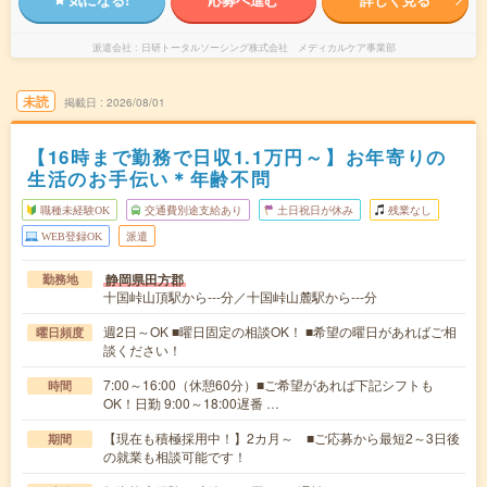
派遣会社
日研トータルソーシング株式会社 メディカルケア事業部
未読
掲載日
2026/08/01
【16時まで勤務で日収1.1万円～】お年寄りの
生活のお手伝い＊年齢不問
職種未経験OK
交通費別途支給あり
土日祝日が休み
残業なし
WEB登録OK
派遣
静岡県田方郡
勤務地
十国峠山頂駅から---分／十国峠山麓駅から---分
週2日～OK ■曜日固定の相談OK！ ■希望の曜日があればご相
曜日頻度
談ください！
7:00～16:00（休憩60分）■ご希望があれば下記シフトも
時間
OK！日勤 9:00～18:00遅番 …
【現在も積極採用中！】2カ月～ ■ご応募から最短2～3日後
期間
の就業も相談可能です！