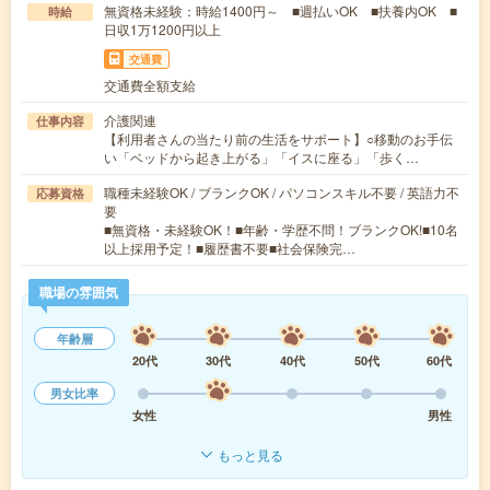
無資格未経験：時給1400円～ ■週払いOK ■扶養内OK ■
時給
日収1万1200円以上
交通費
交通費全額支給
介護関連
仕事内容
【利用者さんの当たり前の生活をサポート】○移動のお手伝
い「ベッドから起き上がる」「イスに座る」「歩く…
職種未経験OK / ブランクOK / パソコンスキル不要 / 英語力不
応募資格
要
■無資格・未経験OK！■年齢・学歴不問！ブランクOK!■10名
以上採用予定！■履歴書不要■社会保険完…
職場の雰囲気
年齢層
20代
30代
40代
50代
60代
男女比率
女性
男性
もっと見る