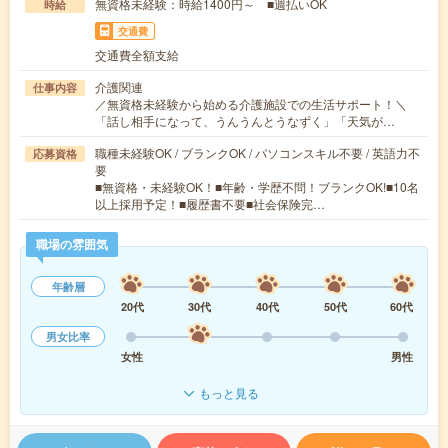
無資格未経験：時給1400円～ ■週払いOK
時給
交通費
交通費全額支給
介護関連
仕事内容
／無資格未経験から始める介護施設での生活サポート！＼
「話し相手になって、うんうんとうなずく」「天気が…
職種未経験OK / ブランクOK / パソコンスキル不要 / 英語力不
応募資格
要
■無資格・未経験OK！■年齢・学歴不問！ブランクOK!■10名
以上採用予定！■履歴書不要■社会保険完…
職場の雰囲気
年齢層
20代
30代
40代
50代
60代
男女比率
女性
男性
もっと見る