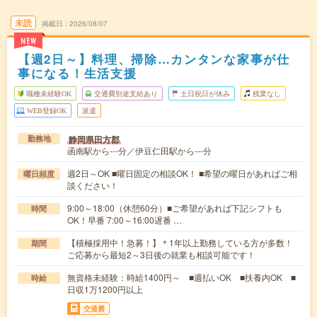
未読
掲載日
2026/08/07
NEW
【週2日～】料理、掃除…カンタンな家事が仕
事になる！生活支援
職種未経験OK
交通費別途支給あり
土日祝日が休み
残業なし
WEB登録OK
派遣
静岡県田方郡
勤務地
函南駅から---分／伊豆仁田駅から---分
週2日～OK ■曜日固定の相談OK！ ■希望の曜日があればご相
曜日頻度
談ください！
9:00～18:00（休憩60分）■ご希望があれば下記シフトも
時間
OK！早番 7:00～16:00遅番 …
【積極採用中！急募！】＊1年以上勤務している方が多数！
期間
ご応募から最短2～3日後の就業も相談可能です！
無資格未経験：時給1400円～ ■週払いOK ■扶養内OK ■
時給
日収1万1200円以上
交通費