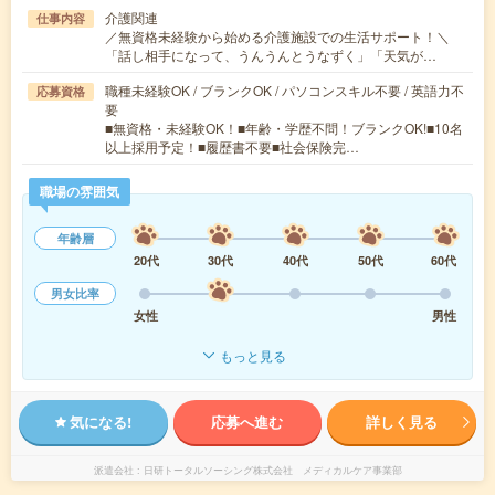
介護関連
仕事内容
／無資格未経験から始める介護施設での生活サポート！＼
「話し相手になって、うんうんとうなずく」「天気が…
職種未経験OK / ブランクOK / パソコンスキル不要 / 英語力不
応募資格
要
■無資格・未経験OK！■年齢・学歴不問！ブランクOK!■10名
以上採用予定！■履歴書不要■社会保険完…
職場の雰囲気
年齢層
20代
30代
40代
50代
60代
男女比率
女性
男性
もっと見る
気になる!
応募へ進む
詳しく見る
派遣会社
日研トータルソーシング株式会社 メディカルケア事業部