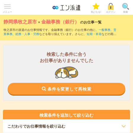
メニュー
気になる!
ログイン
検索
静岡県牧之原市
×
金融事務（銀行）
のお仕事一覧
牧之原市の派遣のお仕事情報です。金融事務（銀行）のお仕事の他に、
一般事務
、
営
業事務
、
総務・人事・労務
などを取り揃えています。さらに、
短期
・
単発
などの期間
や、
職種未経験OK
などのこだわり条件で絞り込んでいただけます。職種辞典：
金融事
務のお仕事とは？とは？
検索した条件に合う
お仕事がありませんでした
条件を変更して再検索
検索条件を追加して絞り込む
こだわり
でお仕事情報を絞り込む