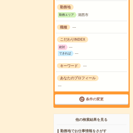
勤務地
湖西市
勤務エリア
職種
---
こだわりINDEX
---
絶対
---
できれば
キーワード
---
あなたのプロフィール
---
条件の変更
他の検索結果を見る
勤務地でお仕事情報をさがす