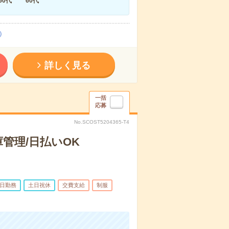
50代
60代
）
詳しく見る
一括
応募
No.SCOST5204365-T4
管理/日払いOK
5日勤務
土日祝休
交費支給
制服