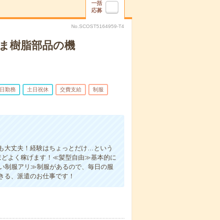
一括
応募
No.SCOST5164959-T4
ま樹脂部品の機
5日勤務
土日祝休
交費支給
制服
も大丈夫！経験はちょっとだけ…という
ほどよく稼げます！≪髪型自由≫基本的に
すい制服アリ≫制服があるので、毎日の服
きる、派遣のお仕事です！