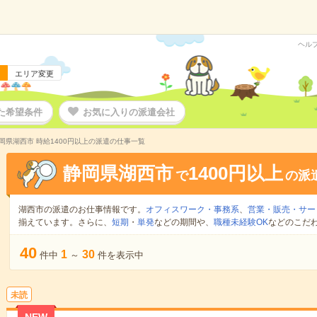
ヘル
エリア変更
た希望条件
お気に入りの派遣会社
岡県湖西市 時給1400円以上の派遣の仕事一覧
静岡県湖西市
1400円以上
で
の派
湖西市の派遣のお仕事情報です。
オフィスワーク・事務系
、
営業・販売・サー
揃えています。さらに、
短期
・
単発
などの期間や、
職種未経験OK
などのこだ
40
1
30
件中
～
件を表示中
未読