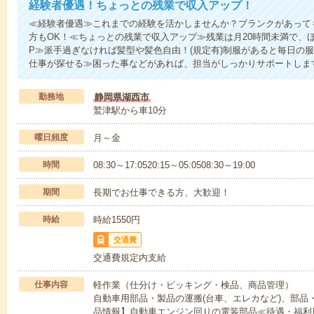
経験者優遇！ちょっとの残業で収入アップ！
≪経験者優遇≫これまでの経験を活かしませんか？ブランクがあって
方もOK！≪ちょっとの残業で収入アップ≫残業は月20時間未満で、
P≫派手過ぎなければ髪型や髪色自由！(規定有)制服があると毎日の
仕事が探せる≫困った事などがあれば、担当がしっかりサポートしま
勤務地
静岡県湖西市
鷲津駅から車10分
曜日頻度
月～金
時間
08:30～17:0520:15～05:0508:30～19:00
期間
長期でお仕事できる方、大歓迎！
時給
時給1550円
交通費
交通費規定内支給
仕事内容
軽作業（仕分け・ピッキング・検品、商品管理）
自動車用部品・製品の運搬(台車、エレカなど)、部品
品情報】自動車エンジン回りの電装部品≪待遇・福利