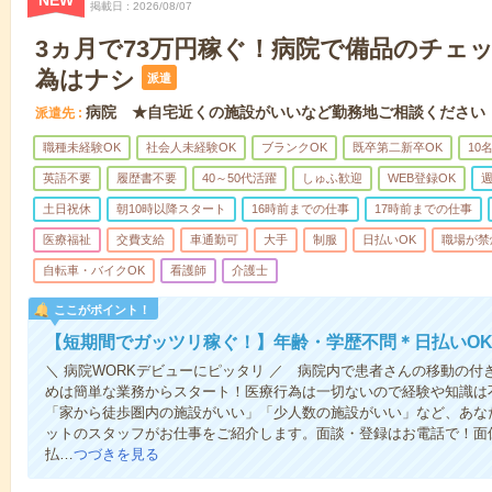
NEW
掲載日
2026/08/07
3ヵ月で73万円稼ぐ！病院で備品のチェ
為はナシ
派遣
病院 ★自宅近くの施設がいいなど勤務地ご相談ください
派遣先
職種未経験OK
社会人未経験OK
ブランクOK
既卒第二新卒OK
10
英語不要
履歴書不要
40～50代活躍
しゅふ歓迎
WEB登録OK
週
土日祝休
朝10時以降スタート
16時前までの仕事
17時前までの仕事
医療福祉
交費支給
車通勤可
大手
制服
日払いOK
職場が禁
自転車・バイクOK
看護師
介護士
ここがポイント！
【短期間でガッツリ稼ぐ！】年齢・学歴不問＊日払いOK
＼ 病院WORKデビューにピッタリ ／ 病院内で患者さんの移動の
めは簡単な業務からスタート！医療行為は一切ないので経験や知識は
「家から徒歩圏内の施設がいい」「少人数の施設がいい」など、あな
ットのスタッフがお仕事をご紹介します。面談・登録はお電話で！面
払…
つづきを見る