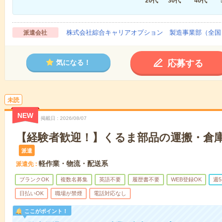
20代
30代
40代
株式会社綜合キャリアオプション 製造事業部（全国
派遣会社
応募する
気になる！
未読
NEW
掲載日
2026/08/07
【経験者歓迎！】くるま部品の運搬・倉庫
派遣
軽作業・物流・配送系
派遣先
ブランクOK
複数名募集
英語不要
履歴書不要
WEB登録OK
週
日払いOK
職場が禁煙
電話対応なし
ここがポイント！