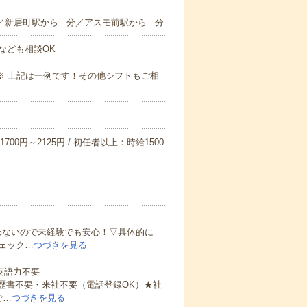
／新居町駅から---分／アスモ前駅から---分
なども相談OK
～09:00※ 上記は一例です！その他シフトもご相
700円～2125円 / 初任者以上：時給1500
わないので未経験でも安心！▽具体的に
ェック…
つづきを見る
 英語力不要
歴書不要・来社不要（電話登録OK）★社
で…
つづきを見る