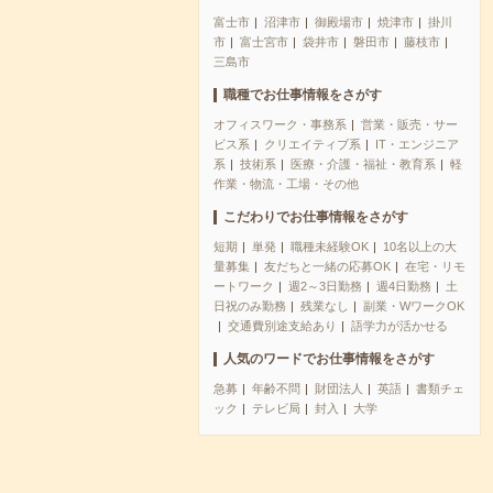
富士市
沼津市
御殿場市
焼津市
掛川
市
富士宮市
袋井市
磐田市
藤枝市
三島市
職種でお仕事情報をさがす
オフィスワーク・事務系
営業・販売・サー
ビス系
クリエイティブ系
IT・エンジニア
系
技術系
医療・介護・福祉・教育系
軽
作業・物流・工場・その他
こだわりでお仕事情報をさがす
短期
単発
職種未経験OK
10名以上の大
量募集
友だちと一緒の応募OK
在宅・リモ
ートワーク
週2～3日勤務
週4日勤務
土
日祝のみ勤務
残業なし
副業・WワークOK
交通費別途支給あり
語学力が活かせる
人気のワードでお仕事情報をさがす
急募
年齢不問
財団法人
英語
書類チェ
ック
テレビ局
封入
大学