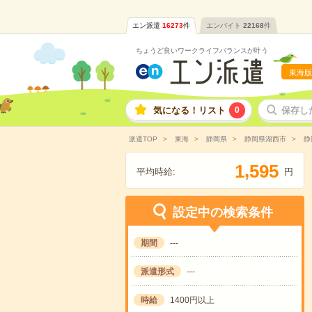
エン派遣
16273
件
エンバイト
22168
件
ちょうど良いワークライフバランスが叶う
東海版
気になる！リスト
0
保存し
派遣TOP
東海
静岡県
静岡県湖西市
静
,
1
5
9
5
平均時給:
円
設定中の検索条件
期間
---
派遣形式
---
時給
1400円以上