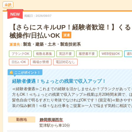
未読
NEW
掲載日
2026/08/07
【さらにスキルUP！経験者歓迎！】くる
械操作/日払いOK
派遣
製造・建築・土木・製造技術系
派遣先
ブランクOK
複数名募集
英語不要
履歴書不要
WEB登録OK
週
日払いOK
職場が禁煙
電話対応なし
ここがポイント！
経験者優遇！ちょっとの残業で収入アップ！
≪経験者優遇≫これまでの経験を活かしませんか？ブランクがあって
方もOK！≪ちょっとの残業で収入アップ≫残業は月20時間未満で、
髪色自由で明るすぎたり奇抜でなければOKです！(規定有)≪動きや
装の悩み解消！≪様々なお仕事をご提案≫一人で悩まず気軽に相談で
勤務地
静岡県湖西市
鷲津駅から車10分