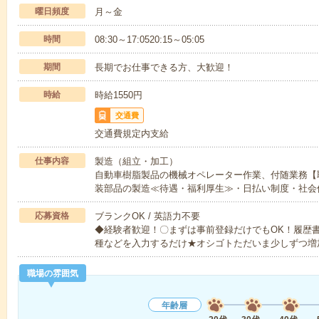
曜日頻度
月～金
時間
08:30～17:0520:15～05:05
期間
長期でお仕事できる方、大歓迎！
時給
時給1550円
交通費
交通費規定内支給
仕事内容
製造（組立・加工）
自動車樹脂製品の機械オペレーター作業、付随業務【
装部品の製造≪待遇・福利厚生≫・日払い制度・社会
応募資格
ブランクOK / 英語力不要
◆経験者歓迎！〇まずは事前登録だけでもOK！履歴
種などを入力するだけ★オシゴトただいま少しずつ増
職場の雰囲気
年齢層