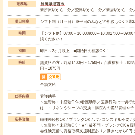
勤務地
静岡県湖西市
新所原駅から---分／鷲津駅から---分／新居駅から---分
曜日頻度
シフト制（月～日）※平日のみなどの相談もOK※週3
時間
【シフト例】07:00～16:0009:00～18:0017:00
談ください！
期間
即日～2ヶ月以上 ■開始日の相談OK！
時給
無資格の方：時給1400円～1750円 / 介護福祉士：時給1
円～1875円
交通費
全額支給
仕事内容
看護助手
＼無資格・未経験OKの看護助手／医療行為は一切行
は…・リネンやシーツの交換・病院内の備品管理やチ
応募資格
職種未経験OK / ブランクOK / パソコンスキル不要 /
＼無資格＊未経験OK／★年齢不問・ブランクOK★履
会保険完備＼資格取得支援制度あり／働きながら0円