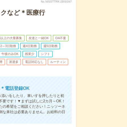
No.NISSTTRK-2BSG97
ックなど＊医療行
名以上の大量募集
友達と一緒OK
OA不要
2～3日勤務
週4日勤務
週5日勤務
午後のみOK
残業少
シフト
煙
派遣多
電話対応なし
ルーティン
＊電話登録OK
付き添いをしたり、車いすを押したりと初
不要です！▼まずは試しに2カ月～OK！
たの希望をご相談ください！ニッソーネ
倒な来社は必要ありません。お給料の日