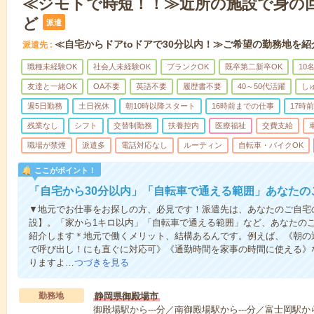
≪ジモトで時短！！≫近所の施設で身の
ど
派遣
≪自宅からドアtoドアで30分以内！≫ご希望の勤務地を紹
派遣先
職種未経験OK
社会人未経験OK
ブランクOK
既卒第二新卒OK
10
友達と一緒OK
OA不要
英語不要
履歴書不要
40～50代活躍
し
週5日勤務
土日祝休
朝10時以降スタート
16時前までの仕事
17時
残業なし
シフト
交替制勤務
扶養控内
医療福祉
交費支給
職場が禁煙
派遣多
電話対応なし
ルーティン
自転車・バイクOK
ここがポイント！
「自宅から30分以内」「自転車で通える範囲」あなたの
▼地元でお仕事をお探しの方、必見です！派遣先は、あなたのご自宅
設】。「家から1キロ以内」「自転車で通える範囲」など、あなたの
紹介します＊地元で働くメリット、結構あるんです。例えば、《朝の
で呼び出し！にも直ぐに対応可》《通勤時間を家事の時間に使える》
りますよ…
つづきを見る
勤務地
静岡県御殿場市
御殿場駅から---分／南御殿場駅から---分／富士岡駅から