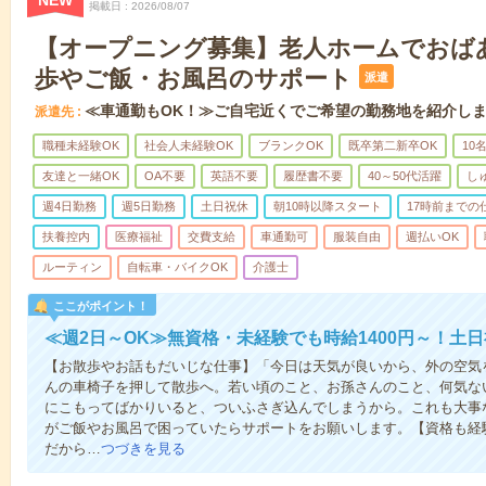
NEW
掲載日
2026/08/07
【オープニング募集】老人ホームでおば
歩やご飯・お風呂のサポート
派遣
≪車通勤もOK！≫ご自宅近くでご希望の勤務地を紹介し
派遣先
職種未経験OK
社会人未経験OK
ブランクOK
既卒第二新卒OK
10
友達と一緒OK
OA不要
英語不要
履歴書不要
40～50代活躍
し
週4日勤務
週5日勤務
土日祝休
朝10時以降スタート
17時前までの
扶養控内
医療福祉
交費支給
車通勤可
服装自由
週払いOK
ルーティン
自転車・バイクOK
介護士
ここがポイント！
≪週2日～OK≫無資格・未経験でも時給1400円～！土
【お散歩やお話もだいじな仕事】「今日は天気が良いから、外の空気
んの車椅子を押して散歩へ。若い頃のこと、お孫さんのこと、何気な
にこもってばかりいると、ついふさぎ込んでしまうから。これも大事
がご飯やお風呂で困っていたらサポートをお願いします。【資格も経
だから…
つづきを見る