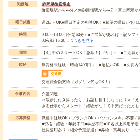
勤務地
静岡県御殿場市
御殿場駅から---分／南御殿場駅から---分／富士岡駅から
曜日頻度
週2日～OK■曜日固定の相談OK！■希望の曜日があ
時間
9:00～18:00（休憩60分）■ご希望があれば下記シフトもOK
00夜勤 16:30…
つづきを見る
期間
【8月中のスタートOK！急募！】2カ月～ ■ご応募
時給
無資格未経験：時給1400円～ ■週払いOK ■扶養内O
交通費
交通費全額支給（ガソリン代もOK！）
仕事内容
介護関連
≪散歩に付き添ったり、お話し相手になったり≫「え
きる仕事からスタート！経験がなくて不安だった方も
応募資格
職種未経験OK / ブランクOK / パソコンスキル不要 /
■資格・経験・年齢不問■学歴不問■10名以上採用予定
社員登用あり（紹介予定派遣）■昇給・賞与あり …
つ