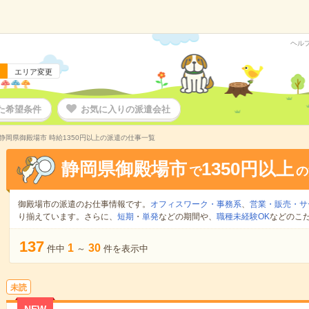
ヘル
エリア変更
た希望条件
お気に入りの派遣会社
静岡県御殿場市 時給1350円以上の派遣の仕事一覧
静岡県御殿場市
1350円以上
で
の
御殿場市の派遣のお仕事情報です。
オフィスワーク・事務系
、
営業・販売・サ
り揃えています。さらに、
短期
・
単発
などの期間や、
職種未経験OK
などのこ
137
1
30
件中
～
件を表示中
未読