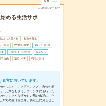
応募
No.NITSZMS07_DDT
ら始める生活サポ
い！
名以上の大量募集
複数名募集
ゅふ歓迎
WEB登録OK
週2～3日勤務
仕事
17時前までの仕事
残業なし
服装自由
週払いOK
職場が禁煙
ける方に向いています。
わからなくて」と言う。けど、自分が若
ね、元気なときは、フランスにも行った
いか？」そんな懐かしい思い出話に、た
ビスでの生活支援を、あなたにお任せし