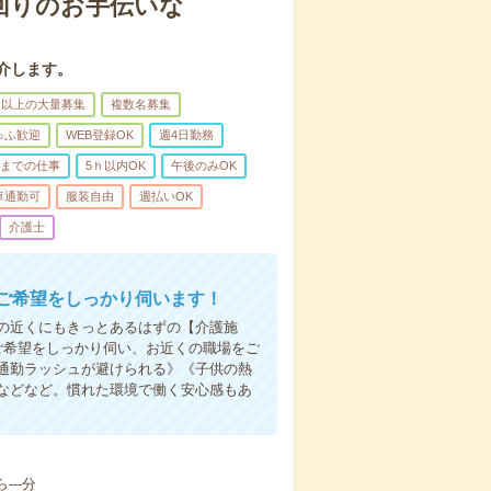
回りのお手伝いな
介します。
名以上の大量募集
複数名募集
ゅふ歓迎
WEB登録OK
週4日勤務
前までの仕事
5ｈ以内OK
午後のみOK
車通勤可
服装自由
週払いOK
介護士
ご希望をしっかり伺います！
の近くにもきっとあるはずの【介護施
ご希望をしっかり伺い、お近くの職場をご
通勤ラッシュが避けられる》《子供の熱
などなど。慣れた環境で働く安心感もあ
---分