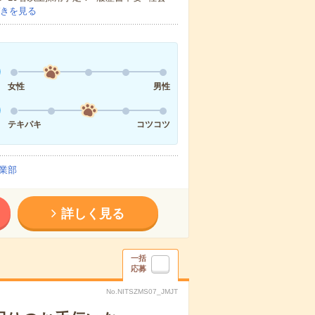
きを見る
女性
男性
テキパキ
コツコツ
業部
詳しく見る
一括
応募
No.NITSZMS07_JMJT