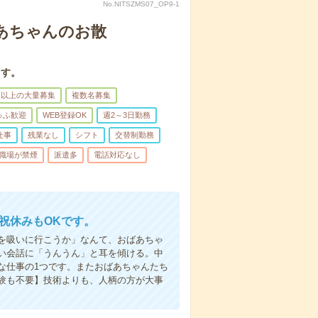
No.NITSZMS07_OP9-1
あちゃんのお散
ます。
名以上の大量募集
複数名募集
ゅふ歓迎
WEB登録OK
週2～3日勤務
仕事
残業なし
シフト
交替制勤務
職場が禁煙
派遣多
電話対応なし
日祝休みもOKです。
を吸いに行こうか」なんて、おばあちゃ
い会話に「うんうん」と耳を傾ける。中
な仕事の1つです。またおばあちゃんたち
験も不要】技術よりも、人柄の方が大事