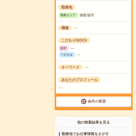
勤務地
御殿場市
勤務エリア
職種
---
こだわりINDEX
---
絶対
---
できれば
キーワード
---
あなたのプロフィール
---
条件の変更
他の検索結果を見る
勤務地でお仕事情報をさがす