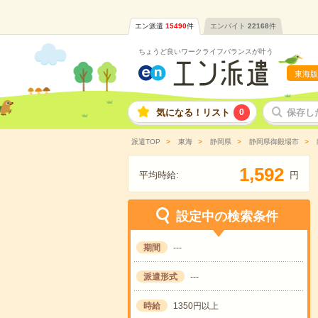
エン派遣
15490
件
エンバイト
22168
件
ちょうど良いワークライフバランスが叶う
東海版
気になる！リスト
0
保存し
派遣TOP
東海
静岡県
静岡県御殿場市
,
1
5
9
2
平均時給:
円
設定中の検索条件
期間
---
派遣形式
---
時給
1350円以上