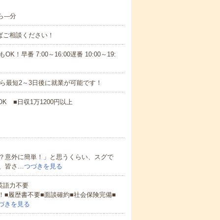
---分
ればご相談ください！
！早番 7:00～16:00遅番 10:00～19:
から最短2～3日後に就業が可能です！
K ■日収1万1200円以上
？意外に簡単！」と思うくらい、スグで
、皆さ…
つづきを見る
 英語力不要
！■履歴書不要■面談確約■社会保険完備■
づきを見る