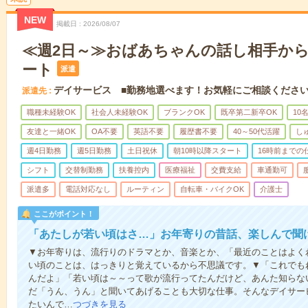
NEW
掲載日
2026/08/07
≪週2日～≫おばあちゃんの話し相手か
ート
派遣
デイサービス ■勤務地選べます！お気軽にご相談くださ
派遣先
職種未経験OK
社会人未経験OK
ブランクOK
既卒第二新卒OK
10
友達と一緒OK
OA不要
英語不要
履歴書不要
40～50代活躍
し
週4日勤務
週5日勤務
土日祝休
朝10時以降スタート
16時前までの
シフト
交替制勤務
扶養控内
医療福祉
交費支給
車通勤可
派遣多
電話対応なし
ルーティン
自転車・バイクOK
介護士
ここがポイント！
「あたしが若い頃はさ…」お年寄りの昔話、楽しんで聞
▼お年寄りは、流行りのドラマとか、音楽とか、「最近のことはよく
い頃のことは、はっきりと覚えているから不思議です。▼「これでも
んだよ」「若い頃は～～って歌が流行ってたんだけど、あんた知らな
だ「うん、うん」と聞いてあげることも大切な仕事。そんなデイサー
たいんで…
つづきを見る