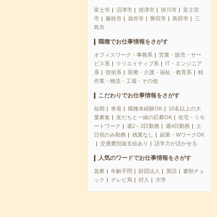
富士市
沼津市
焼津市
掛川市
富士宮
市
藤枝市
袋井市
磐田市
島田市
三
島市
職種でお仕事情報をさがす
オフィスワーク・事務系
営業・販売・サー
ビス系
クリエイティブ系
IT・エンジニア
系
技術系
医療・介護・福祉・教育系
軽
作業・物流・工場・その他
こだわりでお仕事情報をさがす
短期
単発
職種未経験OK
10名以上の大
量募集
友だちと一緒の応募OK
在宅・リモ
ートワーク
週2～3日勤務
週4日勤務
土
日祝のみ勤務
残業なし
副業・WワークOK
交通費別途支給あり
語学力が活かせる
人気のワードでお仕事情報をさがす
急募
年齢不問
財団法人
英語
書類チェ
ック
テレビ局
封入
大学