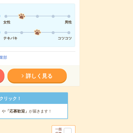
女性
男性
テキパキ
コツコツ
業部
詳しく見る
クリック！
」
や
「応募歓迎」
が届きます！
一括