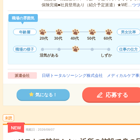
保険完備■社員登用あり（紹介予定派遣）★WE…
つづ
職場の雰囲気
年齢層
男女比率
20代
30代
40代
50代
60代
職場の様子
仕事の仕方
活気がある
しずか
日研トータルソーシング株式会社 メディカルケア事
派遣会社
応募する
気になる！
未読
NEW
掲載日
2026/08/07