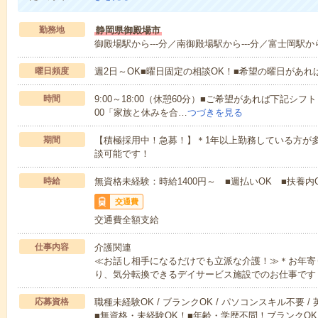
勤務地
静岡県御殿場市
御殿場駅から---分／南御殿場駅から---分／富士岡駅から
曜日頻度
週2日～OK■曜日固定の相談OK！■希望の曜日があ
時間
9:00～18:00（休憩60分）■ご希望があれば下記シフトもOK
00「家族と休みを合…
つづきを見る
期間
【積極採用中！急募！】＊1年以上勤務している方が多
談可能です！
時給
無資格未経験：時給1400円～ ■週払いOK ■扶養内O
交通費
交通費全額支給
仕事内容
介護関連
≪お話し相手になるだけでも立派な介護！≫＊お年寄
り、気分転換できるデイサービス施設でのお仕事です
応募資格
職種未経験OK / ブランクOK / パソコンスキル不要 /
■無資格・未経験OK！■年齢・学歴不問！ブランクOK