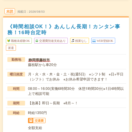
未読
掲載日
2026/08/03
《時間相談OK！》あんしん長期！カンタン事
務！16時台定時
職種未経験OK
交通費別途支給あり
残業なし
WEB登録OK
派遣
静岡県藤枝市
勤務地
藤枝駅から車20分
月・火・水・木・金・土・祝(週5日) ※シフト制 ※日+平日
曜日頻度
（シフト）でお休み ※お休み希望申請できます！
08:00～16:00(実働6時間30分 休憩1時間30分)※1日4時間以
時間
上で相談可能
【急募】即日～長期 ※8月～！
期間
時給1350円
時給
交通費
全額支給