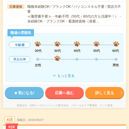
職種未経験OK / ブランクOK / パソコンスキル不要 / 英語力不
応募資格
要
≪履歴書不要≫・年齢不問（50代・60代の方も活躍中！）・
未経験OK・ブランクOK・看護師資格（准看…
職場の雰囲気
年齢層
20代
30代
40代
50代
60代
男女比率
女性
男性
もっと見る
気になる!
応募へ進む
詳しく見る
派遣会社
日研トータルソーシング株式会社 メディカルケア事業部 ナース派遣
未読
掲載日
2026/08/07
NEW