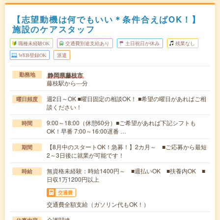
【志望動機は何でもいい＊条件合えばOK！】
施設のケアスタッフ
職種未経験OK
交通費別途支給あり
土日祝日が休み
残業なし
WEB登録OK
派遣
静岡県藤枝市
勤務地
藤枝駅から---分
週2日～OK ■曜日固定の相談OK！ ■希望の曜日があればご相
曜日頻度
談ください！
9:00～18:00（休憩60分）■ご希望があれば下記シフトも
時間
OK！早番 7:00～16:00遅番 …
【8月中のスタートOK！急募！】2カ月～ ■ご応募から最短
期間
2～3日後に就業が可能です！
無資格未経験：時給1400円～ ■週払いOK ■扶養内OK ■
時給
日収1万1200円以上
交通費
交通費全額支給（ガソリン代もOK！）
介護関連