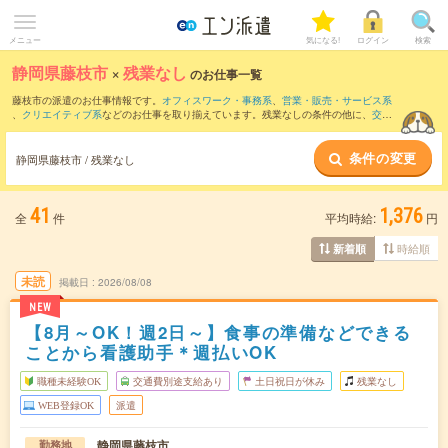
メニュー
気になる!
ログイン
検索
静岡県藤枝市
×
残業なし
のお仕事一覧
藤枝市の派遣のお仕事情報です。
オフィスワーク・事務系
、
営業・販売・サービス系
、
クリエイティブ系
などのお仕事を取り揃えています。残業なしの条件の他に、
交通
費別途支給あり
、
職種未経験OK
、
友だちと一緒の応募OK
などのこだわり条件も取り
揃えています。
条件の変更
静岡県藤枝市 / 残業なし
41
1,376
全
件
平均時給:
円
時給順
新着順
未読
掲載日
2026/08/08
NEW
【8月～OK！週2日～】食事の準備などできる
ことから看護助手＊週払いOK
職種未経験OK
交通費別途支給あり
土日祝日が休み
残業なし
WEB登録OK
派遣
静岡県藤枝市
勤務地