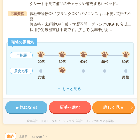
クシートを見て備品のチェックや補充する〇ベッド…
職種未経験OK / ブランクOK / パソコンスキル不要 / 英語力不
応募資格
要
無資格・未経験OK年齢・学歴不問 ブランクOK★10名以上
採用予定履歴書は不要です。少しでも興味があ…
職場の雰囲気
年齢層
20代
30代
40代
50代
60代
男女比率
女性
男性
もっと見る
気になる!
応募へ進む
詳しく見る
派遣会社
日研トータルソーシング株式会社 メディカルケア事業部
未読
掲載日
2026/08/04