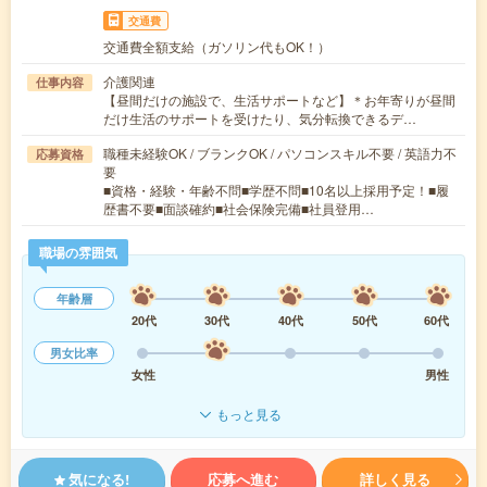
交通費
交通費全額支給（ガソリン代もOK！）
介護関連
仕事内容
【昼間だけの施設で、生活サポートなど】＊お年寄りが昼間
だけ生活のサポートを受けたり、気分転換できるデ…
職種未経験OK / ブランクOK / パソコンスキル不要 / 英語力不
応募資格
要
■資格・経験・年齢不問■学歴不問■10名以上採用予定！■履
歴書不要■面談確約■社会保険完備■社員登用…
職場の雰囲気
年齢層
20代
30代
40代
50代
60代
男女比率
女性
男性
もっと見る
気になる!
応募へ進む
詳しく見る