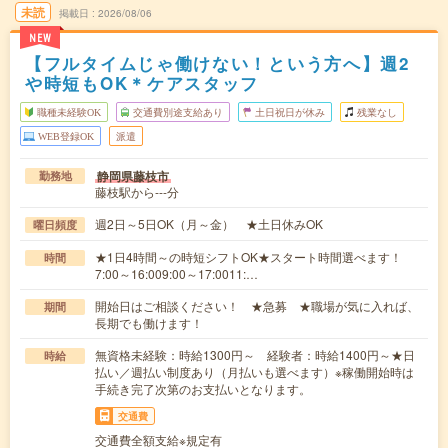
未読
掲載日
2026/08/06
NEW
【フルタイムじゃ働けない！という方へ】週2
や時短もOK＊ケアスタッフ
職種未経験OK
交通費別途支給あり
土日祝日が休み
残業なし
WEB登録OK
派遣
静岡県藤枝市
勤務地
藤枝駅から---分
週2日～5日OK（月～金） ★土日休みOK
曜日頻度
★1日4時間～の時短シフトOK★スタート時間選べます！
時間
7:00～16:009:00～17:0011:…
開始日はご相談ください！ ★急募 ★職場が気に入れば、
期間
長期でも働けます！
無資格未経験：時給1300円～ 経験者：時給1400円～★日
時給
払い／週払い制度あり（月払いも選べます）※稼働開始時は
手続き完了次第のお支払いとなります。
交通費
交通費全額支給※規定有