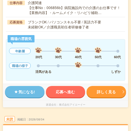
介護関連
仕事内容
【仕事No：006856b】病院施設内での介護のお仕事です！
【業務内容】・ルームメイク・リハビリ補助…
ブランクOK / パソコンスキル不要 / 英語力不要
応募資格
未経験OK／介護職員初任者研修修了者
職場の雰囲気
年齢層
20代
30代
40代
50代
60代
職場の様子
活気がある
しずか
気になる!
応募へ進む
詳しく見る
派遣会社
株式会社アイエーイー
未読
掲載日
2026/08/04