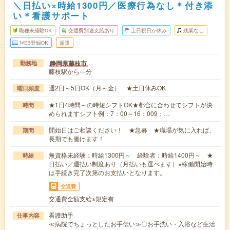
＼日払い×時給1300円／医療行為なし＊付き添
い＊看護サポート
職種未経験OK
交通費別途支給あり
土日祝日が休み
残業なし
WEB登録OK
派遣
静岡県藤枝市
勤務地
藤枝駅から---分
週2日～5日OK（月～金） ★土日休みOK
曜日頻度
★1日4時間～の時短シフトOK★都合に合わせてシフトが決
時間
められますシフト例：7：00～16：009：…
開始日はご相談ください！ ★急募 ★職場が気に入れば、
期間
長期でも働けます！
無資格未経験：時給1300円～ 経験者：時給1400円～ ★
時給
日払い／週払い制度あり（月払いも選べます）※稼働開始時
は手続き完了次第のお支払いとなります。
交通費
交通費全額支給※規定有
看護助手
仕事内容
≪病院でちょっとしたお手伝い≫〇お手洗い・入浴など生活