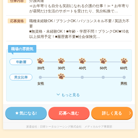
介護関連
仕事内容
≪お年寄りも自分も笑顔になれる介護の仕事！≫＊お年寄り
が昼間だけ生活のサポートを受けたり、気分転換で…
職種未経験OK / ブランクOK / パソコンスキル不要 / 英語力不
応募資格
要
■無資格・未経験OK！■年齢・学歴不問！ブランクOK!■10名
以上採用予定！■履歴書不要■社会保険完…
職場の雰囲気
年齢層
20代
30代
40代
50代
60代
男女比率
女性
男性
もっと見る
気になる!
応募へ進む
詳しく見る
派遣会社
日研トータルソーシング株式会社 メディカルケア事業部