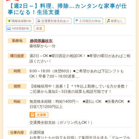
【週2日～】料理、掃除…カンタンな家事が仕
事になる！生活支援
職種未経験OK
交通費別途支給あり
土日祝日が休み
残業なし
WEB登録OK
派遣
静岡県藤枝市
勤務地
藤枝駅から---分
週2日～OK ■曜日固定の相談OK！ ■希望の曜日があればご相
曜日頻度
談ください！
9:00～18:00（休憩60分）■ご希望があれば下記シフトも
時間
OK！早番 7:00～16:00遅番 …
【積極採用中！急募！】＊1年以上勤務している方が多数！
期間
ご応募から最短2～3日後の就業も相談可能です！
無資格未経験：時給1400円～ ■週払いOK ■扶養内OK ■
時給
日収1万1200円以上
交通費
交通費全額支給（ガソリン代もOK！）
介護関連
仕事内容
お年寄りたちが自立を目指して集団生活を送る「グループホ