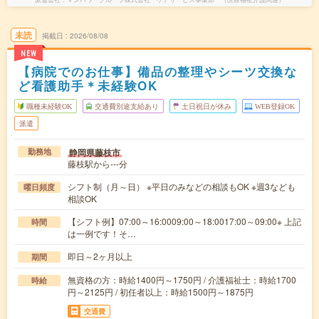
未読
掲載日
2026/08/08
NEW
【病院でのお仕事】備品の整理やシーツ交換な
ど看護助手＊未経験OK
職種未経験OK
交通費別途支給あり
土日祝日が休み
WEB登録OK
派遣
静岡県藤枝市
勤務地
藤枝駅から---分
シフト制（月～日） ※平日のみなどの相談もOK ※週3なども
曜日頻度
相談OK
【シフト例】07:00～16:0009:00～18:0017:00～09:00※ 上記
時間
は一例です！そ…
即日～2ヶ月以上
期間
無資格の方：時給1400円～1750円 / 介護福祉士：時給1700
時給
円～2125円 / 初任者以上：時給1500円～1875円
交通費