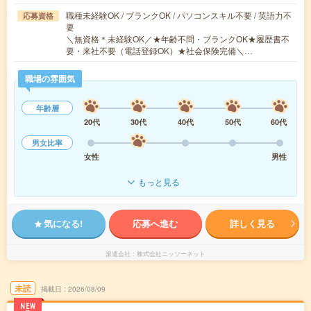
職種未経験OK / ブランクOK / パソコンスキル不要 / 英語力不
応募資格
要
＼無資格＊未経験OK／★年齢不問・ブランクOK★履歴書不
要・来社不要（電話登録OK）★社会保険完備＼…
職場の雰囲気
年齢層
20代
30代
40代
50代
60代
男女比率
女性
男性
もっと見る
気になる!
応募へ進む
詳しく見る
派遣会社
株式会社ニッソーネット
未読
掲載日
2026/08/09
NEW