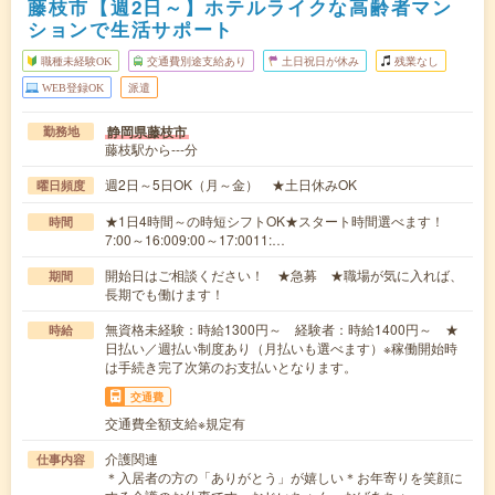
藤枝市【週2日～】ホテルライクな高齢者マン
ションで生活サポート
職種未経験OK
交通費別途支給あり
土日祝日が休み
残業なし
WEB登録OK
派遣
静岡県藤枝市
勤務地
藤枝駅から---分
週2日～5日OK（月～金） ★土日休みOK
曜日頻度
★1日4時間～の時短シフトOK★スタート時間選べます！
時間
7:00～16:009:00～17:0011:…
開始日はご相談ください！ ★急募 ★職場が気に入れば、
期間
長期でも働けます！
無資格未経験：時給1300円～ 経験者：時給1400円～ ★
時給
日払い／週払い制度あり（月払いも選べます）※稼働開始時
は手続き完了次第のお支払いとなります。
交通費
交通費全額支給※規定有
介護関連
仕事内容
＊入居者の方の「ありがとう」が嬉しい＊お年寄りを笑顔に