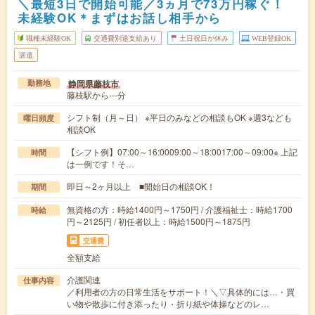
＼最短3日で開始可能／3ヵ月で73万円稼ぐ！
未経験OK＊まずはお話し相手から
職種未経験OK
交通費別途支給あり
土日祝日が休み
WEB登録OK
派遣
静岡県藤枝市
勤務地
藤枝駅から---分
シフト制（月～日） ※平日のみなどの相談もOK ※週3なども
曜日頻度
相談OK
【シフト例】07:00～16:0009:00～18:0017:00～09:00※ 上記
時間
は一例です！そ…
即日～2ヶ月以上 ■開始日の相談OK！
期間
無資格の方：時給1400円～1750円 / 介護福祉士：時給1700
時給
円～2125円 / 初任者以上：時給1500円～1875円
交通費
全額支給
介護関連
仕事内容
／利用者の方の日常生活をサポート！＼▽具体的には…・買
い物や散歩に付き添ったり・折り紙や体操などのレ…