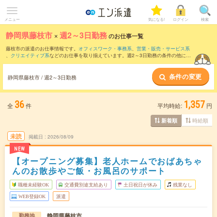
メニュー
気になる!
ログイン
検索
静岡県藤枝市
×
週2～3日勤務
のお仕事一覧
藤枝市の派遣のお仕事情報です。
オフィスワーク・事務系
、
営業・販売・サービス系
、
クリエイティブ系
などのお仕事を取り揃えています。週2～3日勤務の条件の他に、
交通費別途支給あり
、
職種未経験OK
、
友だちと一緒の応募OK
などのこだわり条件も
取り揃えています。
条件の変更
静岡県藤枝市 / 週2～3日勤務
36
1,357
全
件
平均時給:
円
時給順
新着順
未読
掲載日
2026/08/09
NEW
【オープニング募集】老人ホームでおばあちゃ
んのお散歩やご飯・お風呂のサポート
職種未経験OK
交通費別途支給あり
土日祝日が休み
残業なし
WEB登録OK
派遣
静岡県藤枝市
勤務地