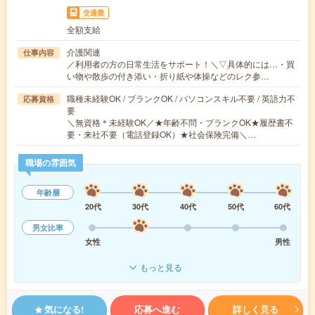
交通費
全額支給
介護関連
仕事内容
／利用者の方の日常生活をサポート！＼▽具体的には…・買
い物や散歩の付き添い・折り紙や体操などのレク参…
職種未経験OK / ブランクOK / パソコンスキル不要 / 英語力不
応募資格
要
＼無資格＊未経験OK／★年齢不問・ブランクOK★履歴書不
要・来社不要（電話登録OK）★社会保険完備＼…
職場の雰囲気
年齢層
20代
30代
40代
50代
60代
男女比率
女性
男性
もっと見る
気になる!
応募へ進む
詳しく見る