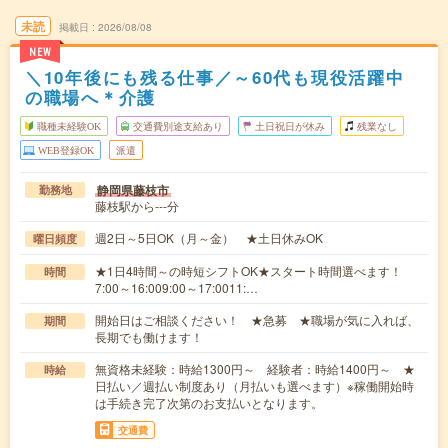
未読
掲載日
2026/08/08
NEW
＼10年後にも残る仕事／～60代も現役活躍中
の職場へ＊介護
職種未経験OK
交通費別途支給あり
土日祝日が休み
残業なし
WEB登録OK
派遣
静岡県藤枝市
勤務地
藤枝駅から---分
週2日～5日OK（月～金） ★土日休みOK
曜日頻度
★1日4時間～の時短シフトOK★スタート時間選べます！
時間
7:00～16:009:00～17:0011:…
開始日はご相談ください！ ★急募 ★職場が気に入れば、
期間
長期でも働けます！
無資格未経験：時給1300円～ 経験者：時給1400円～ ★
時給
日払い／週払い制度あり（月払いも選べます）※稼働開始時
は手続き完了次第のお支払いとなります。
交通費