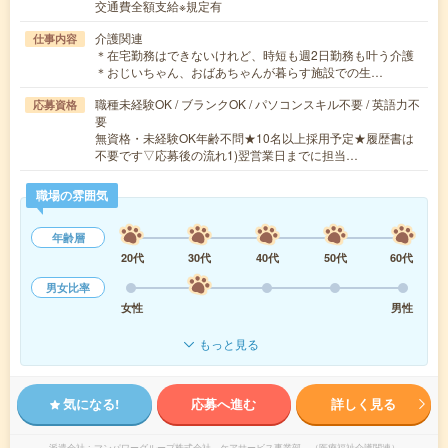
交通費全額支給※規定有
介護関連
仕事内容
＊在宅勤務はできないけれど、時短も週2日勤務も叶う介護
＊おじいちゃん、おばあちゃんが暮らす施設での生…
職種未経験OK / ブランクOK / パソコンスキル不要 / 英語力不
応募資格
要
無資格・未経験OK年齢不問★10名以上採用予定★履歴書は
不要です▽応募後の流れ1)翌営業日までに担当…
職場の雰囲気
年齢層
20代
30代
40代
50代
60代
男女比率
女性
男性
もっと見る
気になる!
応募へ進む
詳しく見る
派遣会社
マンパワーグループ株式会社 ケアサービス事業部 （医療福祉介護関連）