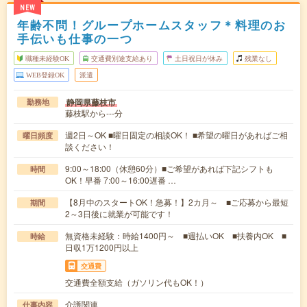
NEW
年齢不問！グループホームスタッフ＊料理のお
手伝いも仕事の一つ
職種未経験OK
交通費別途支給あり
土日祝日が休み
残業なし
WEB登録OK
派遣
静岡県藤枝市
勤務地
藤枝駅から---分
週2日～OK ■曜日固定の相談OK！ ■希望の曜日があればご相
曜日頻度
談ください！
9:00～18:00（休憩60分）■ご希望があれば下記シフトも
時間
OK！早番 7:00～16:00遅番 …
【8月中のスタートOK！急募！】2カ月～ ■ご応募から最短
期間
2～3日後に就業が可能です！
無資格未経験：時給1400円～ ■週払いOK ■扶養内OK ■
時給
日収1万1200円以上
交通費
交通費全額支給（ガソリン代もOK！）
介護関連
仕事内容