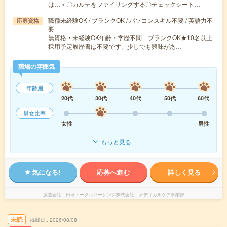
は…＞〇カルテをファイリングする〇チェックシート…
職種未経験OK / ブランクOK / パソコンスキル不要 / 英語力不
応募資格
要
無資格・未経験OK年齢・学歴不問 ブランクOK★10名以上
採用予定履歴書は不要です。少しでも興味があ…
職場の雰囲気
年齢層
20代
30代
40代
50代
60代
男女比率
女性
男性
もっと見る
気になる!
応募へ進む
詳しく見る
派遣会社
日研トータルソーシング株式会社 メディカルケア事業部
未読
掲載日
2026/08/08