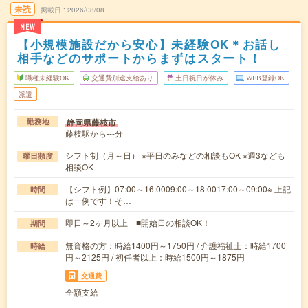
未読
掲載日
2026/08/08
NEW
【小規模施設だから安心】未経験OK＊お話し
相手などのサポートからまずはスタート！
職種未経験OK
交通費別途支給あり
土日祝日が休み
WEB登録OK
派遣
静岡県藤枝市
勤務地
藤枝駅から---分
シフト制（月～日） ※平日のみなどの相談もOK ※週3なども
曜日頻度
相談OK
【シフト例】07:00～16:0009:00～18:0017:00～09:00※ 上記
時間
は一例です！そ…
即日～2ヶ月以上 ■開始日の相談OK！
期間
無資格の方：時給1400円～1750円 / 介護福祉士：時給1700
時給
円～2125円 / 初任者以上：時給1500円～1875円
交通費
全額支給