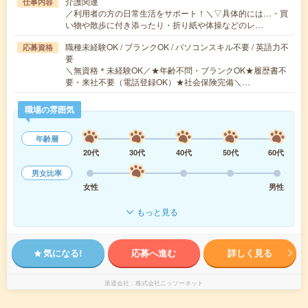
介護関連
仕事内容
／利用者の方の日常生活をサポート！＼▽具体的には…・買
い物や散歩に付き添ったり・折り紙や体操などのレ…
職種未経験OK / ブランクOK / パソコンスキル不要 / 英語力不
応募資格
要
＼無資格＊未経験OK／★年齢不問・ブランクOK★履歴書不
要・来社不要（電話登録OK）★社会保険完備＼…
職場の雰囲気
年齢層
20代
30代
40代
50代
60代
男女比率
女性
男性
もっと見る
気になる!
応募へ進む
詳しく見る
派遣会社
株式会社ニッソーネット