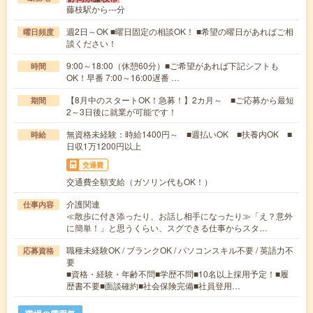
藤枝駅から---分
週2日～OK ■曜日固定の相談OK！ ■希望の曜日があればご相
曜日頻度
談ください！
9:00～18:00（休憩60分）■ご希望があれば下記シフトも
時間
OK！早番 7:00～16:00遅番 …
【8月中のスタートOK！急募！】2カ月～ ■ご応募から最短
期間
2～3日後に就業が可能です！
無資格未経験：時給1400円～ ■週払いOK ■扶養内OK ■
時給
日収1万1200円以上
交通費
交通費全額支給（ガソリン代もOK！）
介護関連
仕事内容
≪散歩に付き添ったり、お話し相手になったり≫「え？意外
に簡単！」と思うくらい、スグできる仕事からスタ…
職種未経験OK / ブランクOK / パソコンスキル不要 / 英語力不
応募資格
要
■資格・経験・年齢不問■学歴不問■10名以上採用予定！■履
歴書不要■面談確約■社会保険完備■社員登用…