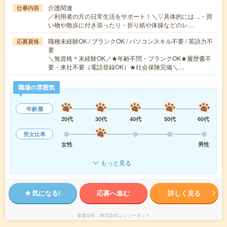
介護関連
仕事内容
／利用者の方の日常生活をサポート！＼▽具体的には…・買
い物や散歩に付き添ったり・折り紙や体操などのレ…
職種未経験OK / ブランクOK / パソコンスキル不要 / 英語力不
応募資格
要
＼無資格＊未経験OK／★年齢不問・ブランクOK★履歴書不
要・来社不要（電話登録OK）★社会保険完備＼…
職場の雰囲気
年齢層
20代
30代
40代
50代
60代
男女比率
女性
男性
もっと見る
気になる!
応募へ進む
詳しく見る
派遣会社
株式会社ニッソーネット