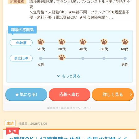
職種未経験OK / ブランクOK / パソコンスキル不要 / 英語力不
応募資格
要
＼無資格＊未経験OK／★年齢不問・ブランクOK★履歴書不
要・来社不要（電話登録OK）★社会保険完備＼…
職場の雰囲気
年齢層
20代
30代
40代
50代
60代
男女比率
女性
男性
もっと見る
気になる!
応募へ進む
詳しく見る
派遣会社
株式会社ニッソーネット
未読
掲載日
2026/08/09
NEW