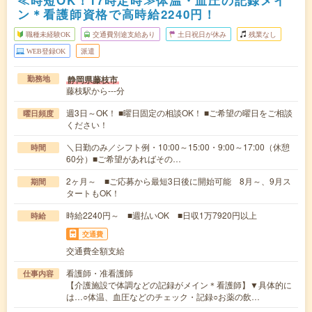
≪時短OK！17時定時≫体温・血圧の記録メイ
ン＊看護師資格で高時給2240円！
職種未経験OK
交通費別途支給あり
土日祝日が休み
残業なし
WEB登録OK
派遣
静岡県藤枝市
勤務地
藤枝駅から---分
週3日～OK！ ■曜日固定の相談OK！ ■ご希望の曜日をご相談
曜日頻度
ください！
＼日勤のみ／シフト例・10:00～15:00・9:00～17:00（休憩
時間
60分）■ご希望があればその…
2ヶ月～ ■ご応募から最短3日後に開始可能 8月～、9月ス
期間
タートもOK！
時給2240円～ ■週払いOK ■日収1万7920円以上
時給
交通費
交通費全額支給
看護師・准看護師
仕事内容
【介護施設で体調などの記録がメイン＊看護師】▼具体的に
は…○体温、血圧などのチェック・記録○お薬の飲…