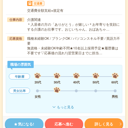
交通費
交通費全額支給※規定有
介護関連
仕事内容
＊入居者の方の「ありがとう」が嬉しい＊お年寄りを笑顔に
する介護のお仕事です。おじいちゃん、おばあちゃ…
職種未経験OK / ブランクOK / パソコンスキル不要 / 英語力不
応募資格
要
無資格・未経験OK年齢不問★10名以上採用予定★履歴書は
不要です▽応募後の流れ1)翌営業日までに担当…
職場の雰囲気
年齢層
20代
30代
40代
50代
60代
男女比率
女性
男性
もっと見る
気になる!
応募へ進む
詳しく見る