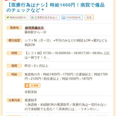
【医療行為はナシ】時給1400円！病院で備品
のチェックなど＊
職種未経験OK
交通費別途支給あり
WEB登録OK
派遣
静岡県藤枝市
勤務地
藤枝駅から---分
シフト制（月～日） ※平日のみなどの相談もOK ※週3なども
曜日頻度
相談OK
【シフト例】07:00～16:0009:00～18:0017:00～09:00※ 上記
時間
は一例です！そ…
即日～2ヶ月以上
期間
無資格の方：時給1400円～1750円 / 介護福祉士：時給1700
時給
円～2125円 / 初任者以上：時給1500円～1875円
交通費
全額支給
看護助手
仕事内容
＼無資格・未経験OKの看護助手／医療行為は一切行わない
ので未経験でも安心！▽具体的には…・リネンやシ…