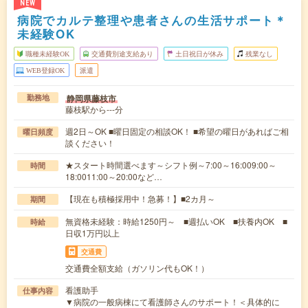
NEW
病院でカルテ整理や患者さんの生活サポート＊
未経験OK
職種未経験OK
交通費別途支給あり
土日祝日が休み
残業なし
WEB登録OK
派遣
静岡県藤枝市
勤務地
藤枝駅から---分
週2日～OK ■曜日固定の相談OK！ ■希望の曜日があればご相
曜日頻度
談ください！
★スタート時間選べます～シフト例～7:00～16:009:00～
時間
18:0011:00～20:00など…
【現在も積極採用中！急募！】■2カ月～
期間
無資格未経験：時給1250円～ ■週払いOK ■扶養内OK ■
時給
日収1万円以上
交通費
交通費全額支給（ガソリン代もOK！）
看護助手
仕事内容
▼病院の一般病棟にて看護師さんのサポート！＜具体的に