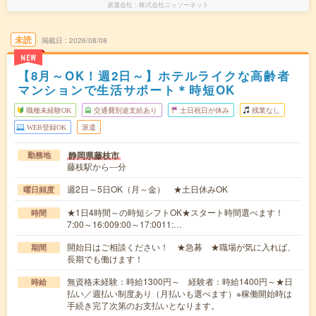
派遣会社
株式会社ニッソーネット
未読
掲載日
2026/08/08
NEW
【8月～OK！週2日～】ホテルライクな高齢者
マンションで生活サポート＊時短OK
職種未経験OK
交通費別途支給あり
土日祝日が休み
残業なし
WEB登録OK
派遣
静岡県藤枝市
勤務地
藤枝駅から---分
週2日～5日OK（月～金） ★土日休みOK
曜日頻度
★1日4時間～の時短シフトOK★スタート時間選べます！
時間
7:00～16:009:00～17:0011:…
開始日はご相談ください！ ★急募 ★職場が気に入れば、
期間
長期でも働けます！
無資格未経験：時給1300円～ 経験者：時給1400円～★日
時給
払い／週払い制度あり（月払いも選べます）※稼働開始時は
手続き完了次第のお支払いとなります。