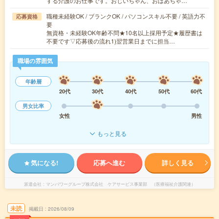
する介護のお仕事です。おじいちゃん、おばあちゃ…
職種未経験OK / ブランクOK / パソコンスキル不要 / 英語力不
応募資格
要
無資格・未経験OK年齢不問★10名以上採用予定★履歴書は
不要です▽応募後の流れ1)翌営業日までに担当…
職場の雰囲気
年齢層
20代
30代
40代
50代
60代
男女比率
女性
男性
もっと見る
気になる!
応募へ進む
詳しく見る
派遣会社
マンパワーグループ株式会社 ケアサービス事業部 （医療福祉介護関連）
未読
掲載日
2026/08/09