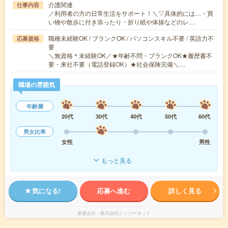
介護関連
仕事内容
／利用者の方の日常生活をサポート！＼▽具体的には…・買
い物や散歩に付き添ったり・折り紙や体操などのレ…
職種未経験OK / ブランクOK / パソコンスキル不要 / 英語力不
応募資格
要
＼無資格＊未経験OK／★年齢不問・ブランクOK★履歴書不
要・来社不要（電話登録OK）★社会保険完備＼…
職場の雰囲気
年齢層
20代
30代
40代
50代
60代
男女比率
女性
男性
もっと見る
気になる!
応募へ進む
詳しく見る
派遣会社
株式会社ニッソーネット