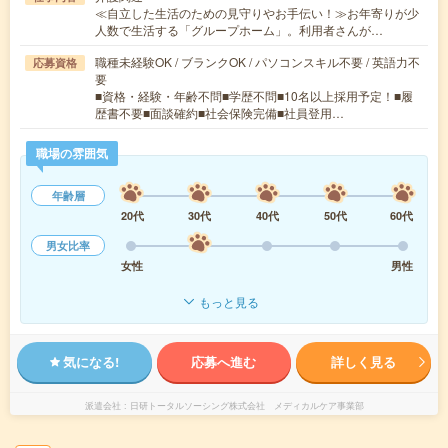
≪自立した生活のための見守りやお手伝い！≫お年寄りが少
人数で生活する「グループホーム」。利用者さんが…
職種未経験OK / ブランクOK / パソコンスキル不要 / 英語力不
応募資格
要
■資格・経験・年齢不問■学歴不問■10名以上採用予定！■履
歴書不要■面談確約■社会保険完備■社員登用…
職場の雰囲気
年齢層
20代
30代
40代
50代
60代
男女比率
女性
男性
もっと見る
気になる!
応募へ進む
詳しく見る
派遣会社
日研トータルソーシング株式会社 メディカルケア事業部