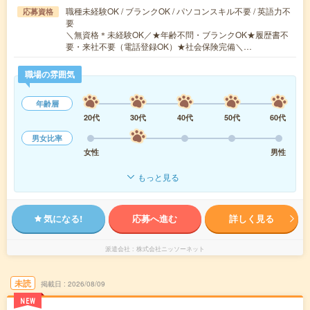
職種未経験OK / ブランクOK / パソコンスキル不要 / 英語力不
応募資格
要
＼無資格＊未経験OK／★年齢不問・ブランクOK★履歴書不
要・来社不要（電話登録OK）★社会保険完備＼…
職場の雰囲気
年齢層
20代
30代
40代
50代
60代
男女比率
女性
男性
もっと見る
気になる!
応募へ進む
詳しく見る
派遣会社
株式会社ニッソーネット
未読
掲載日
2026/08/09
NEW