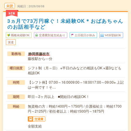
未読
掲載日
2026/08/08
NEW
3ヵ月で73万円稼ぐ！未経験OK＊おばあちゃん
のお話相手など
職種未経験OK
交通費別途支給あり
土日祝日が休み
WEB登録OK
派遣
静岡県藤枝市
勤務地
藤枝駅から---分
シフト制（月～日） ※平日のみなどの相談もOK ※週3なども
曜日頻度
相談OK
【シフト例】07:00～16:0009:00～18:0017:00～09:00※ 上記
時間
は一例です！そ…
即日～2ヶ月以上 ■開始日の相談OK！
期間
無資格の方：時給1400円～1750円 / 介護福祉士：時給1700
時給
円～2125円 / 初任者以上：時給1500円～1875円
交通費
全額支給