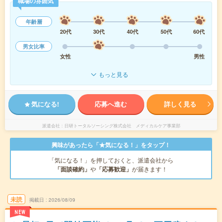
職場の雰囲気
年齢層
20代
30代
40代
50代
60代
男女比率
女性
男性
もっと見る
気になる!
応募へ進む
詳しく見る
派遣会社
日研トータルソーシング株式会社 メディカルケア事業部
興味があったら「★気になる！」をタップ！
「気になる！」を押しておくと、派遣会社から
「面談確約」
や
「応募歓迎」
が届きます！
未読
掲載日
2026/08/09
NEW