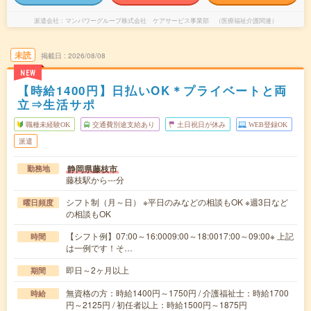
派遣会社
マンパワーグループ株式会社 ケアサービス事業部 （医療福祉介護関連）
未読
掲載日
2026/08/08
NEW
【時給1400円】日払いOK＊プライベートと両
立⇒生活サポ
職種未経験OK
交通費別途支給あり
土日祝日が休み
WEB登録OK
派遣
静岡県藤枝市
勤務地
藤枝駅から---分
シフト制（月～日） ※平日のみなどの相談もOK ※週3日など
曜日頻度
の相談もOK
【シフト例】07:00～16:0009:00～18:0017:00～09:00※ 上記
時間
は一例です！そ…
即日～2ヶ月以上
期間
無資格の方：時給1400円～1750円 / 介護福祉士：時給1700
時給
円～2125円 / 初任者以上：時給1500円～1875円