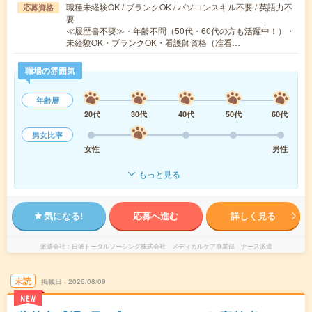
職種未経験OK / ブランクOK / パソコンスキル不要 / 英語力不
応募資格
要
≪履歴書不要≫・年齢不問（50代・60代の方も活躍中！）・
未経験OK・ブランクOK・看護師資格（准看…
職場の雰囲気
年齢層
20代
30代
40代
50代
60代
男女比率
女性
男性
もっと見る
気になる!
応募へ進む
詳しく見る
派遣会社
日研トータルソーシング株式会社 メディカルケア事業部 ナース派遣
未読
掲載日
2026/08/09
NEW