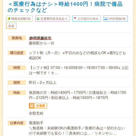
＜医療行為はナシ＞時給1400円！病院で備品
のチェックなど
職種未経験OK
交通費別途支給あり
土日祝日が休み
WEB登録OK
派遣
静岡県藤枝市
勤務地
藤枝駅から---分
シフト制（月～日） ※平日のみなどの相談もOK ※週3なども
曜日頻度
相談OK
【シフト例】07:00～16:0009:00～18:0017:00～09:00※ 上記
時間
は一例です！そ…
即日～2ヶ月以上
期間
無資格の方：時給1400円～1750円 / 介護福祉士：時給1700
時給
円～2125円 / 初任者以上：時給1500円～1875円
交通費
全額支給
看護助手
仕事内容
＼無資格・未経験OKの看護助手／医療行為は一切行わない
ので未経験でも安心！▽具体的には…・リネンやシ…