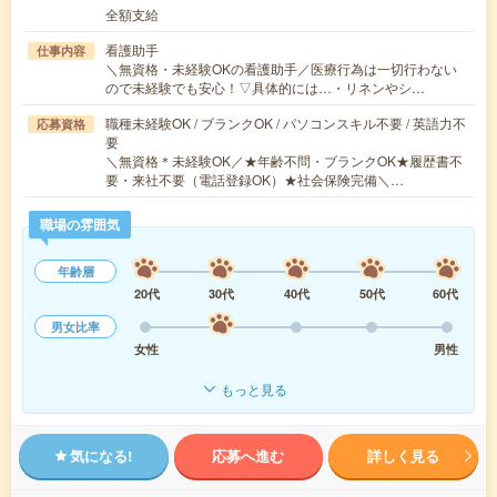
全額支給
看護助手
仕事内容
＼無資格・未経験OKの看護助手／医療行為は一切行わない
ので未経験でも安心！▽具体的には…・リネンやシ…
職種未経験OK / ブランクOK / パソコンスキル不要 / 英語力不
応募資格
要
＼無資格＊未経験OK／★年齢不問・ブランクOK★履歴書不
要・来社不要（電話登録OK）★社会保険完備＼…
職場の雰囲気
年齢層
20代
30代
40代
50代
60代
男女比率
女性
男性
もっと見る
気になる!
応募へ進む
詳しく見る