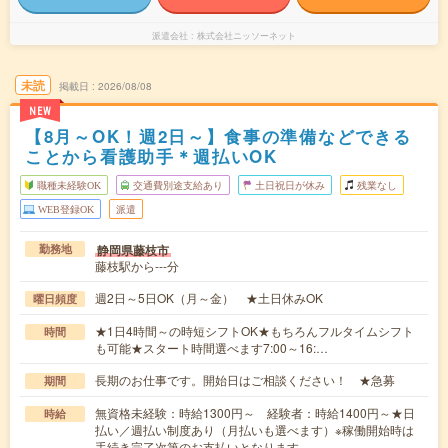
派遣会社
株式会社ニッソーネット
未読
掲載日
2026/08/08
NEW
【8月～OK！週2日～】食事の準備などできる
ことから看護助手＊週払いOK
職種未経験OK
交通費別途支給あり
土日祝日が休み
残業なし
WEB登録OK
派遣
静岡県藤枝市
勤務地
藤枝駅から---分
週2日～5日OK（月～金） ★土日休みOK
曜日頻度
★1日4時間～の時短シフトOK★もちろんフルタイムシフト
時間
も可能★スタート時間選べます7:00～16:…
長期のお仕事です。開始日はご相談ください！ ★急募
期間
無資格未経験：時給1300円～ 経験者：時給1400円～★日
時給
払い／週払い制度あり（月払いも選べます）※稼働開始時は
手続き完了次第のお支払いとなります。