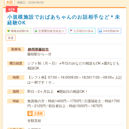
未読
掲載日
2026/08/08
NEW
小規模施設でおばあちゃんのお話相手など＊未
経験OK
職種未経験OK
交通費別途支給あり
土日祝日が休み
WEB登録OK
派遣
静岡県藤枝市
勤務地
藤枝駅から---分
シフト制（月～日） ※平日のみなどの相談もOK ※週3なども
曜日頻度
相談OK
【シフト例】07:00～16:0009:00～18:0017:00～09:00※ 上記
時間
は一例です！そ…
即日～2ヶ月以上 ■開始日の相談OK！
期間
無資格の方：時給1400円～1750円 / 介護福祉士：時給1700
時給
円～2125円 / 初任者以上：時給1500円～1875円
交通費
全額支給