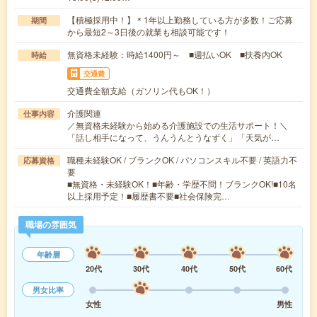
【積極採用中！】＊1年以上勤務している方が多数！ご応募
期間
から最短2～3日後の就業も相談可能です！
無資格未経験：時給1400円～ ■週払いOK ■扶養内OK
時給
交通費
交通費全額支給（ガソリン代もOK！）
介護関連
仕事内容
／無資格未経験から始める介護施設での生活サポート！＼
「話し相手になって、うんうんとうなずく」「天気が…
職種未経験OK / ブランクOK / パソコンスキル不要 / 英語力不
応募資格
要
■無資格・未経験OK！■年齢・学歴不問！ブランクOK!■10名
以上採用予定！■履歴書不要■社会保険完…
職場の雰囲気
年齢層
20代
30代
40代
50代
60代
男女比率
女性
男性