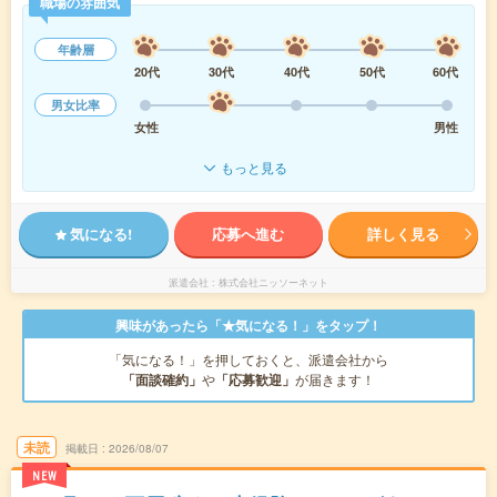
職場の雰囲気
年齢層
20代
30代
40代
50代
60代
男女比率
女性
男性
もっと見る
気になる!
応募へ進む
詳しく見る
派遣会社
株式会社ニッソーネット
興味があったら「★気になる！」をタップ！
「気になる！」を押しておくと、派遣会社から
「面談確約」
や
「応募歓迎」
が届きます！
未読
掲載日
2026/08/07
NEW