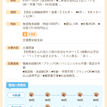
9:00～18:00（休憩60分）■ご希望があれば下記シフトも
時間
OK！早番 7:00～16:00遅番 …
【現在も積極採用中！急募！】2カ月～ ■8月～、9月スター
期間
トもOK！
無資格未経験：時給1400円～ ■週払いOK ■扶養内OK ■
時給
日収1万1200円以上
交通費
交通費全額支給
介護関連
仕事内容
【利用者さんの当たり前の生活をサポート】○移動のお手伝
い「ベッドから起き上がる」「イスに座る」「歩く…
職種未経験OK / ブランクOK / パソコンスキル不要 / 英語力不
応募資格
要
■無資格・未経験OK！■年齢・学歴不問！ブランクOK!■10名
以上採用予定！■履歴書不要■社会保険完…
職場の雰囲気
年齢層
20代
30代
40代
50代
60代