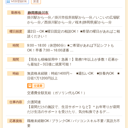
WEB登録OK
派遣
静岡県掛川市
勤務地
掛川駅から---分／掛川市役所前駅から---分／いこいの広場駅
から---分／西掛川駅から---分／桜木(静岡県)駅から---分
週2日～OK ■曜日固定の相談OK！ ■希望の曜日があればご相
曜日頻度
談ください！
9:00～18:00（休憩60分）■ご希望があれば下記シフトも
時間
OK！早番 7:00～16:00遅番 …
【現在も積極採用中！急募！】勤務1年以上が多数！応募か
期間
ら最短2～3日後に就業可能！
無資格未経験：時給1400円～ ■週払いOK ■扶養内OK ■
時給
日収1万1200円以上
交通費
交通費全額支給（ガソリン代もOK！）
介護関連
仕事内容
【昼間だけの施設で、生活サポートなど】＊お年寄りが昼間
だけ生活のサポートを受けたり、気分転換できるデ…
職種未経験OK / ブランクOK / パソコンスキル不要 / 英語力不
応募資格
要