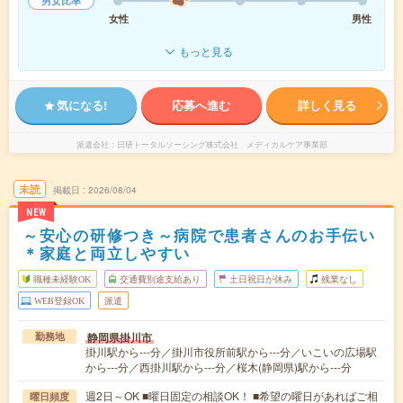
男女比率
女性
男性
もっと見る
気になる!
応募へ進む
詳しく見る
派遣会社
日研トータルソーシング株式会社 メディカルケア事業部
未読
掲載日
2026/08/04
NEW
～安心の研修つき～病院で患者さんのお手伝い
＊家庭と両立しやすい
職種未経験OK
交通費別途支給あり
土日祝日が休み
残業なし
WEB登録OK
派遣
静岡県掛川市
勤務地
掛川駅から---分／掛川市役所前駅から---分／いこいの広場駅
から---分／西掛川駅から---分／桜木(静岡県)駅から---分
週2日～OK ■曜日固定の相談OK！ ■希望の曜日があればご相
曜日頻度