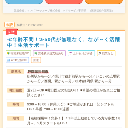
派遣会社
マンパワーグループ株式会社 ケアサービス事業部 （医療福祉介護関連）
未読
掲載日
2026/08/05
NEW
≪年齢不問！≫50代が無理なく、なが～く活躍
中！生活サポート
職種未経験OK
交通費別途支給あり
土日祝日が休み
残業なし
WEB登録OK
派遣
静岡県掛川市
勤務地
掛川駅から---分／掛川市役所前駅から---分／いこいの広場駅
から---分／西掛川駅から---分／桜木(静岡県)駅から---分
週2日～OK ■曜日固定の相談OK！ ■希望の曜日があればご相
曜日頻度
談ください！
9:00～18:00（休憩60分）■ご希望があれば下記シフトも
時間
OK！早番 7:00～16:00遅番 …
【積極採用中！急募！】＊1年以上勤務している方が多数！8
期間
月～、9月スタートもOK！