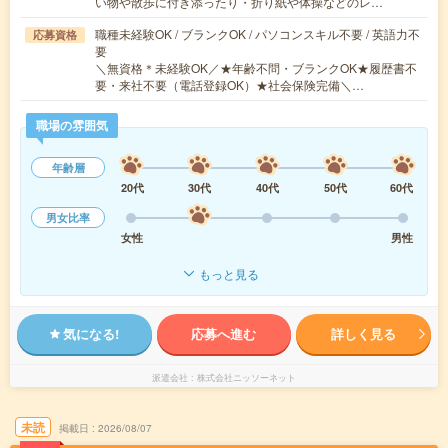
い物や散歩に付き添ったり・折り紙や体操などのレ…
職種未経験OK / ブランクOK / パソコンスキル不要 / 英語力不
応募資格
要
＼無資格＊未経験OK／★年齢不問・ブランクOK★履歴書不
要・来社不要（電話登録OK）★社会保険完備＼…
職場の雰囲気
年齢層
20代
30代
40代
50代
60代
男女比率
女性
男性
もっと見る
気になる!
応募へ進む
詳しく見る
派遣会社
株式会社ニッソーネット
未読
掲載日
2026/08/07