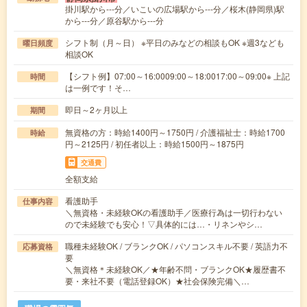
掛川駅から---分／いこいの広場駅から---分／桜木(静岡県)駅
から---分／原谷駅から---分
シフト制（月～日） ※平日のみなどの相談もOK ※週3なども
曜日頻度
相談OK
【シフト例】07:00～16:0009:00～18:0017:00～09:00※ 上記
時間
は一例です！そ…
即日～2ヶ月以上
期間
無資格の方：時給1400円～1750円 / 介護福祉士：時給1700
時給
円～2125円 / 初任者以上：時給1500円～1875円
交通費
全額支給
看護助手
仕事内容
＼無資格・未経験OKの看護助手／医療行為は一切行わない
ので未経験でも安心！▽具体的には…・リネンやシ…
職種未経験OK / ブランクOK / パソコンスキル不要 / 英語力不
応募資格
要
＼無資格＊未経験OK／★年齢不問・ブランクOK★履歴書不
要・来社不要（電話登録OK）★社会保険完備＼…