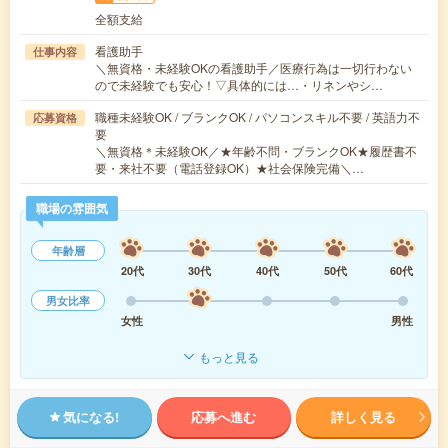
全額支給
看護助手
仕事内容
＼無資格・未経験OKの看護助手／医療行為は一切行わない
ので未経験でも安心！▽具体的には…・リネンやシ…
職種未経験OK / ブランクOK / パソコンスキル不要 / 英語力不
応募資格
要
＼無資格＊未経験OK／★年齢不問・ブランクOK★履歴書不
要・来社不要（電話登録OK）★社会保険完備＼…
職場の雰囲気
年齢層
20代
30代
40代
50代
60代
男女比率
女性
男性
もっと見る
気になる!
応募へ進む
詳しく見る