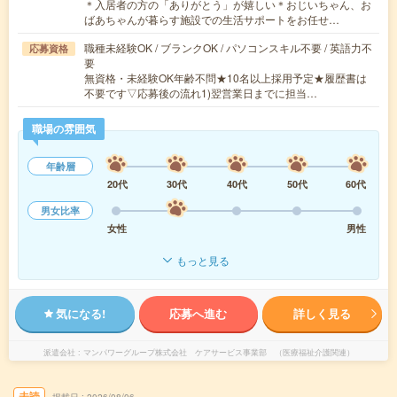
＊入居者の方の「ありがとう」が嬉しい＊おじいちゃん、お
ばあちゃんが暮らす施設での生活サポートをお任せ…
職種未経験OK / ブランクOK / パソコンスキル不要 / 英語力不
応募資格
要
無資格・未経験OK年齢不問★10名以上採用予定★履歴書は
不要です▽応募後の流れ1)翌営業日までに担当…
職場の雰囲気
年齢層
20代
30代
40代
50代
60代
男女比率
女性
男性
もっと見る
気になる!
応募へ進む
詳しく見る
派遣会社
マンパワーグループ株式会社 ケアサービス事業部 （医療福祉介護関連）
未読
掲載日
2026/08/06