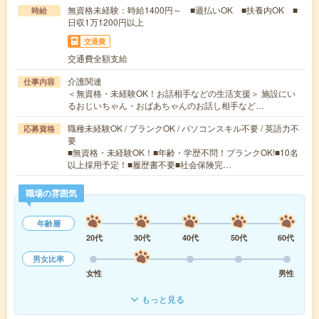
無資格未経験：時給1400円～ ■週払いOK ■扶養内OK ■
時給
日収1万1200円以上
交通費
交通費全額支給
介護関連
仕事内容
＜無資格・未経験OK！お話相手などの生活支援＞ 施設にい
るおじいちゃん・おばあちゃんのお話し相手など…
職種未経験OK / ブランクOK / パソコンスキル不要 / 英語力不
応募資格
要
■無資格・未経験OK！■年齢・学歴不問！ブランクOK!■10名
以上採用予定！■履歴書不要■社会保険完…
職場の雰囲気
年齢層
20代
30代
40代
50代
60代
男女比率
女性
男性
もっと見る