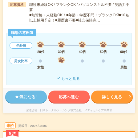
職種未経験OK / ブランクOK / パソコンスキル不要 / 英語力不
応募資格
要
■無資格・未経験OK！■年齢・学歴不問！ブランクOK!■10名
以上採用予定！■履歴書不要■社会保険完…
職場の雰囲気
年齢層
20代
30代
40代
50代
60代
男女比率
女性
男性
もっと見る
気になる!
応募へ進む
詳しく見る
派遣会社
日研トータルソーシング株式会社 メディカルケア事業部
未読
掲載日
2026/08/06
NEW