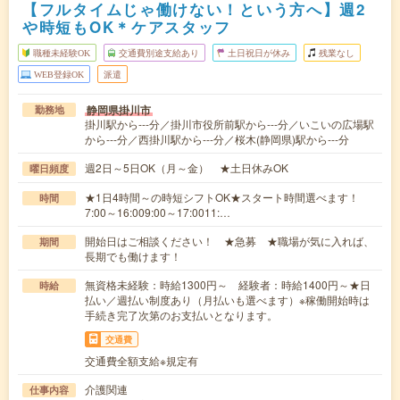
【フルタイムじゃ働けない！という方へ】週2
や時短もOK＊ケアスタッフ
職種未経験OK
交通費別途支給あり
土日祝日が休み
残業なし
WEB登録OK
派遣
静岡県掛川市
勤務地
掛川駅から---分／掛川市役所前駅から---分／いこいの広場駅
から---分／西掛川駅から---分／桜木(静岡県)駅から---分
週2日～5日OK（月～金） ★土日休みOK
曜日頻度
★1日4時間～の時短シフトOK★スタート時間選べます！
時間
7:00～16:009:00～17:0011:…
開始日はご相談ください！ ★急募 ★職場が気に入れば、
期間
長期でも働けます！
無資格未経験：時給1300円～ 経験者：時給1400円～★日
時給
払い／週払い制度あり（月払いも選べます）※稼働開始時は
手続き完了次第のお支払いとなります。
交通費
交通費全額支給※規定有
介護関連
仕事内容