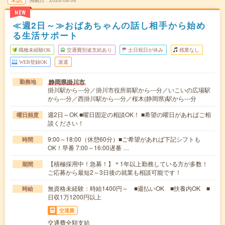
NEW
≪週2日～≫おばあちゃんの話し相手から始め
る生活サポート
職種未経験OK
交通費別途支給あり
土日祝日が休み
残業なし
WEB登録OK
派遣
静岡県掛川市
勤務地
掛川駅から---分／掛川市役所前駅から---分／いこいの広場駅
から---分／西掛川駅から---分／桜木(静岡県)駅から---分
週2日～OK ■曜日固定の相談OK！ ■希望の曜日があればご相
曜日頻度
談ください！
9:00～18:00（休憩60分）■ご希望があれば下記シフトも
時間
OK！早番 7:00～16:00遅番 …
【積極採用中！急募！】＊1年以上勤務している方が多数！
期間
ご応募から最短2～3日後の就業も相談可能です！
無資格未経験：時給1400円～ ■週払いOK ■扶養内OK ■
時給
日収1万1200円以上
交通費
交通費全額支給