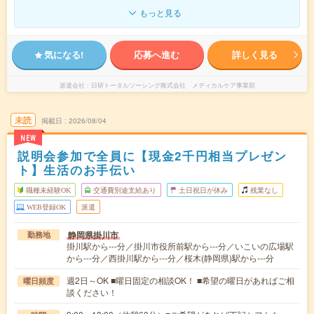
もっと見る
気になる!
応募へ進む
詳しく見る
派遣会社
日研トータルソーシング株式会社 メディカルケア事業部
未読
掲載日
2026/08/04
NEW
説明会参加で全員に【現金2千円相当プレゼン
ト】生活のお手伝い
職種未経験OK
交通費別途支給あり
土日祝日が休み
残業なし
WEB登録OK
派遣
静岡県掛川市
勤務地
掛川駅から---分／掛川市役所前駅から---分／いこいの広場駅
から---分／西掛川駅から---分／桜木(静岡県)駅から---分
週2日～OK ■曜日固定の相談OK！ ■希望の曜日があればご相
曜日頻度
談ください！