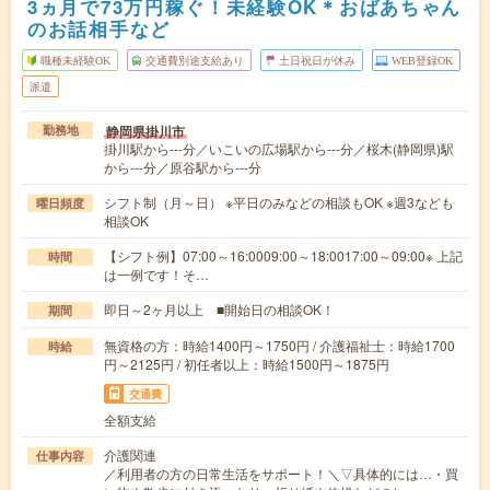
3ヵ月で73万円稼ぐ！未経験OK＊おばあちゃん
のお話相手など
職種未経験OK
交通費別途支給あり
土日祝日が休み
WEB登録OK
派遣
静岡県掛川市
勤務地
掛川駅から---分／いこいの広場駅から---分／桜木(静岡県)駅
から---分／原谷駅から---分
シフト制（月～日） ※平日のみなどの相談もOK ※週3なども
曜日頻度
相談OK
【シフト例】07:00～16:0009:00～18:0017:00～09:00※ 上記
時間
は一例です！そ…
即日～2ヶ月以上 ■開始日の相談OK！
期間
無資格の方：時給1400円～1750円 / 介護福祉士：時給1700
時給
円～2125円 / 初任者以上：時給1500円～1875円
交通費
全額支給
介護関連
仕事内容
／利用者の方の日常生活をサポート！＼▽具体的には…・買