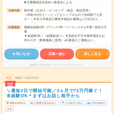
■ 交通費規定内支給 ※派遣先による
軽作業（仕分け・ピッキング・検品、商品管理）
仕事内容
＼DMの仕分け／＜とってもシンプルなので未経験でも安
心！＞▼封入作業及び梱包▼雑誌や書籍などの仕分け…
職種未経験OK / ブランクOK / パソコンスキル不要 / 英語力不
応募資格
要
▼未経験OK！（副業歓迎☆）▼高校生不可▼携帯電話をお
持ちの方（業務連絡に使用）※応募後のご連絡はメ…
気になる!
応募へ進む
詳しく見る
派遣会社
株式会社バイトレ（キャムコムグループ）
未読
掲載日
2026/08/06
NEW
＼最短3日で開始可能／3ヵ月で73万円稼ぐ！
未経験OK＊まずはお話し相手から
職種未経験OK
交通費別途支給あり
土日祝日が休み
WEB登録OK
派遣