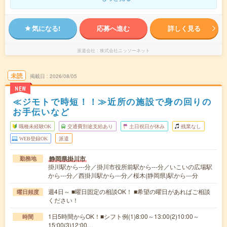
気になる!
応募へ進む
詳しく見る
派遣会社
株式会社ニッソーネット
未読
掲載日
2026/08/05
NEW
≪ジモトで時短！！≫近所の施設で身の回りの
お手伝いなど
職種未経験OK
交通費別途支給あり
土日祝日が休み
残業なし
WEB登録OK
派遣
静岡県掛川市
勤務地
掛川駅から---分／掛川市役所前駅から---分／いこいの広場駅
から---分／西掛川駅から---分／桜木(静岡県)駅から---分
週4日～ ■曜日固定の相談OK！ ■希望の曜日があればご相談
曜日頻度
ください！
1日5時間からOK！■シフト例(1)8:00～13:00(2)10:00～
時間
15:00(3)12:00…