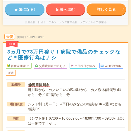
気になる!
応募へ進む
詳しく見る
派遣会社
日研トータルソーシング株式会社 メディカルケア事業部
未読
掲載日
2026/08/05
NEW
3ヵ月で73万円稼ぐ！病院で備品のチェックな
ど＊医療行為はナシ
職種未経験OK
交通費別途支給あり
土日祝日が休み
WEB登録OK
派遣
静岡県掛川市
勤務地
掛川駅から---分／いこいの広場駅から---分／桜木(静岡県)駅
から---分／原谷駅から---分
シフト制（月～日） ※平日のみなどの相談もOK ※週3なども
曜日頻度
相談OK
【シフト例】07:00～16:0009:00～18:0017:00～09:00※ 上記
時間
は一例です！そ…