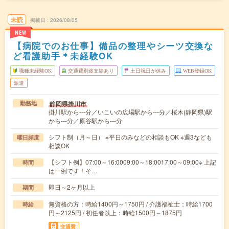
未読
掲載日
2026/08/05
NEW
【病院でのお仕事】備品の整理やシーツ交換な
ど看護助手＊未経験OK
職種未経験OK
交通費別途支給あり
土日祝日が休み
WEB登録OK
派遣
静岡県掛川市
勤務地
掛川駅から---分／いこいの広場駅から---分／桜木(静岡県)駅
から---分／原谷駅から---分
シフト制（月～日） ※平日のみなどの相談もOK ※週3なども
曜日頻度
相談OK
【シフト例】07:00～16:0009:00～18:0017:00～09:00※ 上記
時間
は一例です！そ…
即日～2ヶ月以上
期間
無資格の方：時給1400円～1750円 / 介護福祉士：時給1700
時給
円～2125円 / 初任者以上：時給1500円～1875円
交通費