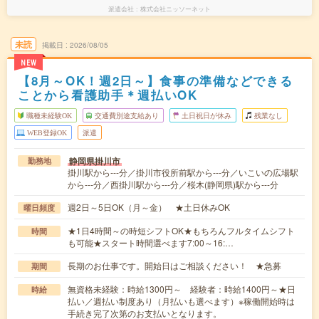
派遣会社
株式会社ニッソーネット
未読
掲載日
2026/08/05
NEW
【8月～OK！週2日～】食事の準備などできる
ことから看護助手＊週払いOK
職種未経験OK
交通費別途支給あり
土日祝日が休み
残業なし
WEB登録OK
派遣
静岡県掛川市
勤務地
掛川駅から---分／掛川市役所前駅から---分／いこいの広場駅
から---分／西掛川駅から---分／桜木(静岡県)駅から---分
週2日～5日OK（月～金） ★土日休みOK
曜日頻度
★1日4時間～の時短シフトOK★もちろんフルタイムシフト
時間
も可能★スタート時間選べます7:00～16:…
長期のお仕事です。開始日はご相談ください！ ★急募
期間
無資格未経験：時給1300円～ 経験者：時給1400円～★日
時給
払い／週払い制度あり（月払いも選べます）※稼働開始時は
手続き完了次第のお支払いとなります。