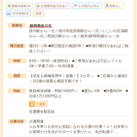
職種未経験OK
交通費別途支給あり
土日祝日が休み
残業なし
WEB登録OK
派遣
静岡県掛川市
勤務地
掛川駅から---分／掛川市役所前駅から---分／いこいの広場駅
から---分／西掛川駅から---分／桜木(静岡県)駅から---分
週2日～OK ■曜日固定の相談OK！ ■希望の曜日があればご相
曜日頻度
談ください！
9:00～18:00（休憩60分）■ご希望があれば下記シフトも
時間
OK！早番 7:00～16:00遅番 …
【現在も積極採用中！急募！】2カ月～ ■ご応募から最短2
期間
～3日後の就業も相談可能です！
無資格未経験：時給1400円～ ■週払いOK ■扶養内OK ■
時給
日収1万1200円以上
交通費
交通費全額支給
介護関連
仕事内容
≪お年寄りも自分も笑顔になれる介護の仕事！≫＊お年寄り
が昼間だけ生活のサポートを受けたり、気分転換で…