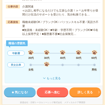
介護関連
仕事内容
≪お話し相手になるだけでも立派な介護！≫＊お年寄りが昼
間だけ生活のサポートを受けたり、気分転換できる…
職種未経験OK / ブランクOK / パソコンスキル不要 / 英語力不
応募資格
要
■無資格・未経験OK！■年齢・学歴不問！ブランクOK!■10名
以上採用予定！■履歴書不要■社会保険完…
職場の雰囲気
年齢層
20代
30代
40代
50代
60代
男女比率
女性
男性
もっと見る
気になる!
応募へ進む
詳しく見る
派遣会社
日研トータルソーシング株式会社 メディカルケア事業部