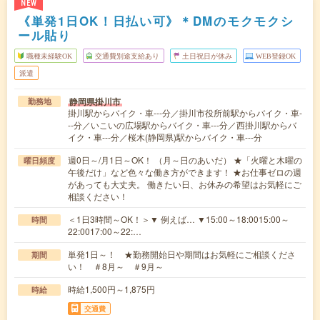
NEW
《単発1日OK！日払い可》＊DMのモクモクシ
ール貼り
職種未経験OK
交通費別途支給あり
土日祝日が休み
WEB登録OK
派遣
静岡県掛川市
勤務地
掛川駅からバイク・車---分／掛川市役所前駅からバイク・車-
--分／いこいの広場駅からバイク・車---分／西掛川駅からバ
イク・車---分／桜木(静岡県)駅からバイク・車---分
週0日～/月1日～OK！ （月～日のあいだ） ★「火曜と木曜の
曜日頻度
午後だけ」など色々な働き方ができます！ ★お仕事ゼロの週
があっても大丈夫。 働きたい日、お休みの希望はお気軽にご
相談ください！
＜1日3時間～OK！＞▼ 例えば… ▼15:00～18:0015:00～
時間
22:0017:00～22:…
単発1日～！ ★勤務開始日や期間はお気軽にご相談くださ
期間
い！ ＃8月～ ＃9月～
時給1,500円～1,875円
時給
交通費