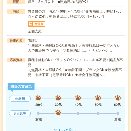
即日～2ヶ月以上 ■開始日の相談OK！
期間
無資格の方：時給1400円～1750円 / 介護福祉士：時給1700
時給
円～2125円 / 初任者以上：時給1500円～1875円
交通費
全額支給
看護助手
仕事内容
＼無資格・未経験OKの看護助手／医療行為は一切行わない
ので未経験でも安心！▽具体的には…・リネンやシ…
職種未経験OK / ブランクOK / パソコンスキル不要 / 英語力不
応募資格
要
＼無資格＊未経験OK／★年齢不問・ブランクOK★履歴書不
要・来社不要（電話登録OK）★社会保険完備＼…
職場の雰囲気
年齢層
20代
30代
40代
50代
60代
男女比率
女性
男性
もっと見る