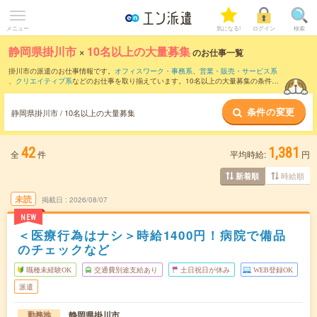
メニュー
気になる!
ログイン
検索
静岡県掛川市
×
10名以上の大量募集
のお仕事一覧
掛川市の派遣のお仕事情報です。
オフィスワーク・事務系
、
営業・販売・サービス系
、
クリエイティブ系
などのお仕事を取り揃えています。10名以上の大量募集の条件の
他に、
交通費別途支給あり
、
職種未経験OK
、
友だちと一緒の応募OK
などのこだわり
条件も取り揃えています。
条件の変更
静岡県掛川市 / 10名以上の大量募集
42
1,381
全
件
平均時給:
円
時給順
新着順
未読
掲載日
2026/08/07
NEW
＜医療行為はナシ＞時給1400円！病院で備品
のチェックなど
職種未経験OK
交通費別途支給あり
土日祝日が休み
WEB登録OK
派遣
静岡県掛川市
勤務地