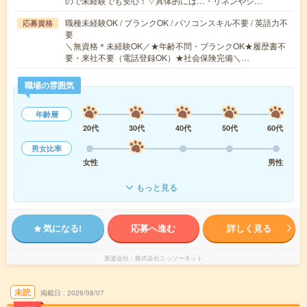
ので未経験でも安心！▽具体的には…・リネンやシ…
職種未経験OK / ブランクOK / パソコンスキル不要 / 英語力不
応募資格
要
＼無資格＊未経験OK／★年齢不問・ブランクOK★履歴書不
要・来社不要（電話登録OK）★社会保険完備＼…
職場の雰囲気
年齢層
20代
30代
40代
50代
60代
男女比率
女性
男性
もっと見る
気になる!
応募へ進む
詳しく見る
派遣会社
株式会社ニッソーネット
未読
掲載日
2026/08/07