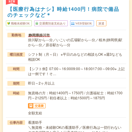
NEW
【医療行為はナシ】時給1400円！病院で備品
のチェックなど＊
職種未経験OK
交通費別途支給あり
WEB登録OK
派遣
静岡県掛川市
勤務地
掛川駅から---分／いこいの広場駅から---分／桜木(静岡県)駅
から---分／原谷駅から---分
シフト制（月～日） ※平日のみなどの相談もOK ※週3なども
曜日頻度
相談OK
【シフト例】07:00～16:0009:00～18:0017:00～09:00※ 上記
時間
は一例です！そ…
即日～2ヶ月以上
期間
無資格の方：時給1400円～1750円 / 介護福祉士：時給1700
時給
円～2125円 / 初任者以上：時給1500円～1875円
交通費
全額支給
看護助手
仕事内容
＼無資格・未経験OKの看護助手／医療行為は一切行わない