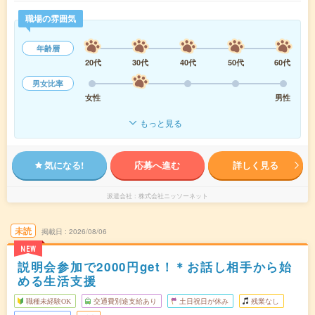
職場の雰囲気
年齢層
20代
30代
40代
50代
60代
男女比率
女性
男性
もっと見る
気になる!
応募へ進む
詳しく見る
派遣会社
株式会社ニッソーネット
未読
掲載日
2026/08/06
NEW
説明会参加で2000円get！＊お話し相手から始
める生活支援
職種未経験OK
交通費別途支給あり
土日祝日が休み
残業なし