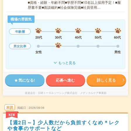
■資格・経験・年齢不問■学歴不問■10名以上採用予定！■履
歴書不要■面談確約■社会保険完備■社員登用…
職場の雰囲気
年齢層
20代
30代
40代
50代
60代
男女比率
女性
男性
もっと見る
気になる!
応募へ進む
詳しく見る
派遣会社
日研トータルソーシング株式会社 メディカルケア事業部
未読
掲載日
2026/08/06
NEW
【週2日～】少人数だから負担すくなめ＊レク
や食事のサポートなど