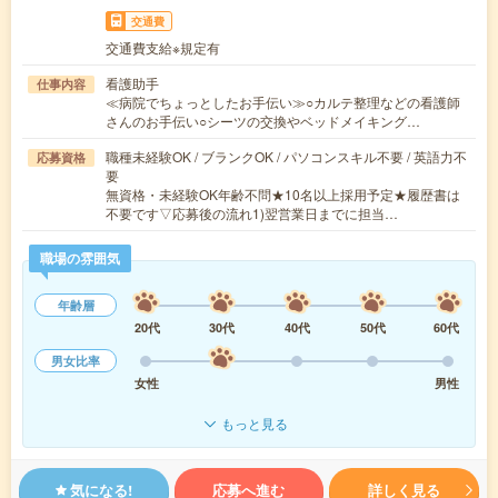
交通費
交通費支給※規定有
看護助手
仕事内容
≪病院でちょっとしたお手伝い≫○カルテ整理などの看護師
さんのお手伝い○シーツの交換やベッドメイキング…
職種未経験OK / ブランクOK / パソコンスキル不要 / 英語力不
応募資格
要
無資格・未経験OK年齢不問★10名以上採用予定★履歴書は
不要です▽応募後の流れ1)翌営業日までに担当…
職場の雰囲気
年齢層
20代
30代
40代
50代
60代
男女比率
女性
男性
もっと見る
気になる!
応募へ進む
詳しく見る