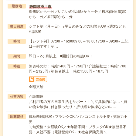
静岡県掛川市
勤務地
掛川駅から---分／いこいの広場駅から---分／桜木(静岡県)駅
から---分／原谷駅から---分
シフト制（月～日） ※平日のみなどの相談もOK ※週3なども
曜日頻度
相談OK
【シフト例】07:00～16:0009:00～18:0017:00～09:00※ 上記
時間
は一例です！そ…
即日～2ヶ月以上 ■開始日の相談OK！
期間
無資格の方：時給1400円～1750円 / 介護福祉士：時給1700
時給
円～2125円 / 初任者以上：時給1500円～1875円
交通費
全額支給
介護関連
仕事内容
／利用者の方の日常生活をサポート！＼▽具体的には…・買
い物や散歩に付き添ったり・折り紙や体操などのレ…
職種未経験OK / ブランクOK / パソコンスキル不要 / 英語力不
応募資格
要
＼無資格＊未経験OK／★年齢不問・ブランクOK★履歴書不
要・来社不要（電話登録OK）★社会保険完備＼…