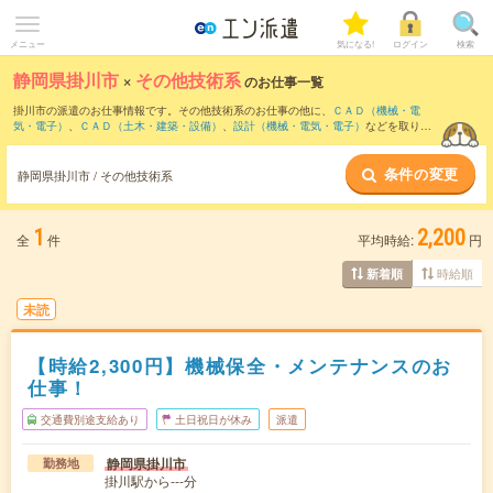
メニュー
気になる!
ログイン
検索
静岡県掛川市
×
その他技術系
のお仕事一覧
掛川市の派遣のお仕事情報です。その他技術系のお仕事の他に、
ＣＡＤ（機械・電
気・電子）
、
ＣＡＤ（土木・建築・設備）
、
設計（機械・電気・電子）
などを取り揃
えています。さらに、
短期
・
単発
などの期間や、
職種未経験OK
などのこだわり条件で
絞り込んでいただけます。
条件の変更
静岡県掛川市 / その他技術系
1
2,200
全
件
平均時給:
円
時給順
新着順
未読
【時給2,300円】機械保全・メンテナンスのお
仕事！
交通費別途支給あり
土日祝日が休み
派遣
静岡県掛川市
勤務地
掛川駅から---分