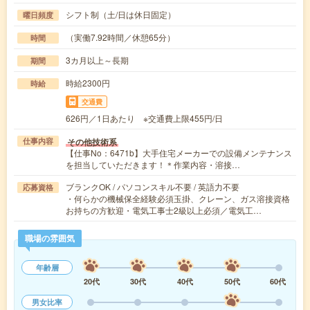
シフト制（土/日は休日固定）
曜日頻度
（実働7.92時間／休憩65分）
時間
3カ月以上～長期
期間
時給2300円
時給
交通費
626円／1日あたり ※交通費上限455円/日
その他技術系
仕事内容
【仕事No：6471b】大手住宅メーカーでの設備メンテナンス
を担当していただきます！＊作業内容・溶接…
ブランクOK / パソコンスキル不要 / 英語力不要
応募資格
・何らかの機械保全経験必須玉掛、クレーン、ガス溶接資格
お持ちの方歓迎・電気工事士2級以上必須／電気工…
職場の雰囲気
年齢層
20代
30代
40代
50代
60代
男女比率