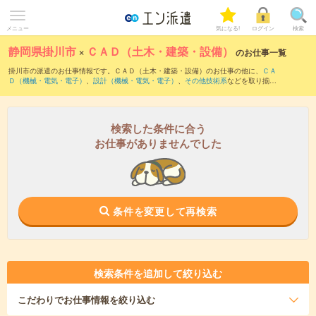
メニュー
気になる!
ログイン
検索
静岡県掛川市
×
ＣＡＤ（土木・建築・設備）
のお仕事一覧
掛川市の派遣のお仕事情報です。ＣＡＤ（土木・建築・設備）のお仕事の他に、
ＣＡ
Ｄ（機械・電気・電子）
、
設計（機械・電気・電子）
、
その他技術系
などを取り揃え
ています。さらに、
短期
・
単発
などの期間や、
職種未経験OK
などのこだわり条件で絞
り込んでいただけます。職種辞典：
ＣＡＤ（土木・建築・設備）のお仕事とは？と
は？
検索した条件に合う
お仕事がありませんでした
条件を変更して再検索
検索条件を追加して絞り込む
こだわり
でお仕事情報を絞り込む