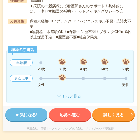
看護助手
仕事内容
▼病院の一般病棟にて看護師さんのサポート！具体的に
は、・車いす搬送の補助・ベットメイキングやシーツ交…
職種未経験OK / ブランクOK / パソコンスキル不要 / 英語力不
応募資格
要
■無資格・未経験OK！■年齢・学歴不問！ブランクOK!■10名
以上採用予定！■履歴書不要■社会保険完…
職場の雰囲気
年齢層
20代
30代
40代
50代
60代
男女比率
女性
男性
もっと見る
気になる!
応募へ進む
詳しく見る
派遣会社
日研トータルソーシング株式会社 メディカルケア事業部