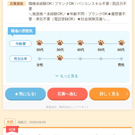
職種未経験OK / ブランクOK / パソコンスキル不要 / 英語力不
応募資格
要
＼無資格＊未経験OK／★年齢不問・ブランクOK★履歴書不
要・来社不要（電話登録OK）★社会保険完備＼…
職場の雰囲気
年齢層
20代
30代
40代
50代
60代
男女比率
女性
男性
もっと見る
気になる!
応募へ進む
詳しく見る
派遣会社
株式会社ニッソーネット
未読
掲載日
2026/08/08
NEW