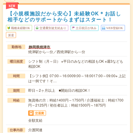
NEW
【小規模施設だから安心】未経験OK＊お話し
相手などのサポートからまずはスタート！
職種未経験OK
交通費別途支給あり
土日祝日が休み
WEB登録OK
派遣
静岡県焼津市
勤務地
焼津駅から---分／西焼津駅から---分
シフト制（月～日） ※平日のみなどの相談もOK ※週3なども
曜日頻度
相談OK
【シフト例】07:00～16:0009:00～18:0017:00～09:00※ 上記
時間
は一例です！そ…
即日～2ヶ月以上 ■開始日の相談OK！
期間
無資格の方：時給1400円～1750円 / 介護福祉士：時給1700
時給
円～2125円 / 初任者以上：時給1500円～1875円
交通費
全額支給
介護関連
仕事内容