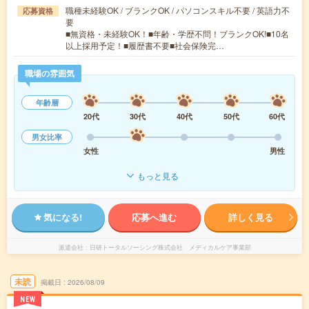
職種未経験OK / ブランクOK / パソコンスキル不要 / 英語力不
応募資格
要
■無資格・未経験OK！■年齢・学歴不問！ブランクOK!■10名
以上採用予定！■履歴書不要■社会保険完…
職場の雰囲気
年齢層
20代
30代
40代
50代
60代
男女比率
女性
男性
もっと見る
気になる!
応募へ進む
詳しく見る
派遣会社
日研トータルソーシング株式会社 メディカルケア事業部
未読
掲載日
2026/08/09
NEW