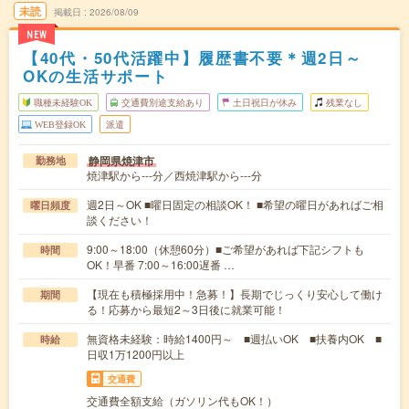
未読
掲載日
2026/08/09
NEW
【40代・50代活躍中】履歴書不要＊週2日～
OKの生活サポート
職種未経験OK
交通費別途支給あり
土日祝日が休み
残業なし
WEB登録OK
派遣
静岡県焼津市
勤務地
焼津駅から---分／西焼津駅から---分
週2日～OK ■曜日固定の相談OK！ ■希望の曜日があればご相
曜日頻度
談ください！
9:00～18:00（休憩60分）■ご希望があれば下記シフトも
時間
OK！早番 7:00～16:00遅番 …
【現在も積極採用中！急募！】長期でじっくり安心して働け
期間
る！応募から最短2～3日後に就業可能！
無資格未経験：時給1400円～ ■週払いOK ■扶養内OK ■
時給
日収1万1200円以上
交通費
交通費全額支給（ガソリン代もOK！）