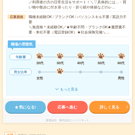
／利用者の方の日常生活をサポート！＼▽具体的には…・買
い物や散歩に付き添ったり・折り紙や体操などのレ…
職種未経験OK / ブランクOK / パソコンスキル不要 / 英語力不
応募資格
要
＼無資格＊未経験OK／★年齢不問・ブランクOK★履歴書不
要・来社不要（電話登録OK）★社会保険完備＼…
職場の雰囲気
年齢層
20代
30代
40代
50代
60代
男女比率
女性
男性
もっと見る
気になる!
応募へ進む
詳しく見る
派遣会社
株式会社ニッソーネット