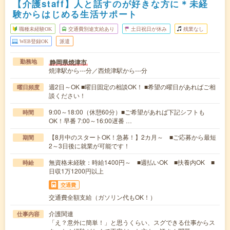
【介護staff】人と話すのが好きな方に＊未経
験からはじめる生活サポート
職種未経験OK
交通費別途支給あり
土日祝日が休み
残業なし
WEB登録OK
派遣
静岡県焼津市
勤務地
焼津駅から---分／西焼津駅から---分
週2日～OK ■曜日固定の相談OK！ ■希望の曜日があればご相
曜日頻度
談ください！
9:00～18:00（休憩60分）■ご希望があれば下記シフトも
時間
OK！早番 7:00～16:00遅番 …
【8月中のスタートOK！急募！】2カ月～ ■ご応募から最短
期間
2～3日後に就業が可能です！
無資格未経験：時給1400円～ ■週払いOK ■扶養内OK ■
時給
日収1万1200円以上
交通費
交通費全額支給（ガソリン代もOK！）
介護関連
仕事内容
「え？意外に簡単！」と思うくらい、スグできる仕事からス