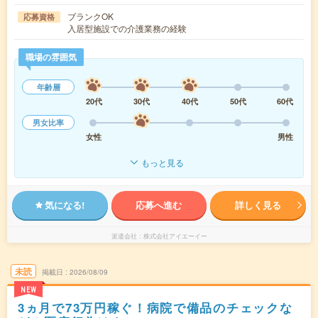
ブランクOK
応募資格
入居型施設での介護業務の経験
職場の雰囲気
年齢層
20代
30代
40代
50代
60代
男女比率
女性
男性
もっと見る
気になる!
応募へ進む
詳しく見る
派遣会社
株式会社アイエーイー
未読
掲載日
2026/08/09
NEW
3ヵ月で73万円稼ぐ！病院で備品のチェックな