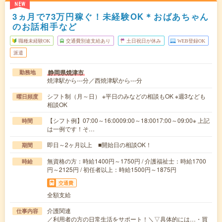
NEW
3ヵ月で73万円稼ぐ！未経験OK＊おばあちゃん
のお話相手など
職種未経験OK
交通費別途支給あり
土日祝日が休み
WEB登録OK
派遣
静岡県焼津市
勤務地
焼津駅から---分／西焼津駅から---分
シフト制（月～日） ※平日のみなどの相談もOK ※週3なども
曜日頻度
相談OK
【シフト例】07:00～16:0009:00～18:0017:00～09:00※ 上記
時間
は一例です！そ…
即日～2ヶ月以上 ■開始日の相談OK！
期間
無資格の方：時給1400円～1750円 / 介護福祉士：時給1700
時給
円～2125円 / 初任者以上：時給1500円～1875円
交通費
全額支給
介護関連
仕事内容
／利用者の方の日常生活をサポート！＼▽具体的には…・買