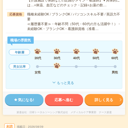
は…○体温、血圧などのチェック・記録○お薬の飲…
職種未経験OK / ブランクOK / パソコンスキル不要 / 英語力不
応募資格
要
≪履歴書不要≫・年齢不問（50代・60代の方も活躍中！）・
未経験OK・ブランクOK・看護師資格（准看…
職場の雰囲気
年齢層
20代
30代
40代
50代
60代
男女比率
女性
男性
もっと見る
気になる!
応募へ進む
詳しく見る
派遣会社
日研トータルソーシング株式会社 メディカルケア事業部 ナース派遣
未読
掲載日
2026/08/09