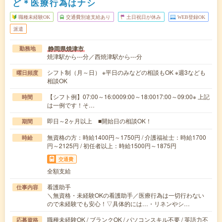
ど＊医療行為はナシ
職種未経験OK
交通費別途支給あり
土日祝日が休み
WEB登録OK
派遣
静岡県焼津市
勤務地
焼津駅から---分／西焼津駅から---分
シフト制（月～日） ※平日のみなどの相談もOK ※週3なども
曜日頻度
相談OK
【シフト例】07:00～16:0009:00～18:0017:00～09:00※ 上記
時間
は一例です！そ…
即日～2ヶ月以上 ■開始日の相談OK！
期間
無資格の方：時給1400円～1750円 / 介護福祉士：時給1700
時給
円～2125円 / 初任者以上：時給1500円～1875円
交通費
全額支給
看護助手
仕事内容
＼無資格・未経験OKの看護助手／医療行為は一切行わない
ので未経験でも安心！▽具体的には…・リネンやシ…
職種未経験OK / ブランクOK / パソコンスキル不要 / 英語力不
応募資格