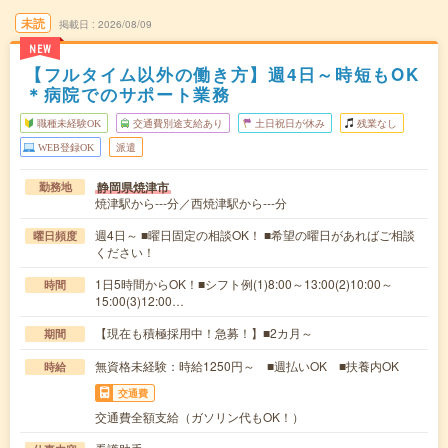
未読
掲載日
2026/08/09
NEW
【フルタイム以外の働き方】週4日～時短もOK
＊病院でのサポート業務
職種未経験OK
交通費別途支給あり
土日祝日が休み
残業なし
WEB登録OK
派遣
静岡県焼津市
勤務地
焼津駅から---分／西焼津駅から---分
週4日～ ■曜日固定の相談OK！ ■希望の曜日があればご相談
曜日頻度
ください！
1日5時間からOK！■シフト例(1)8:00～13:00(2)10:00～
時間
15:00(3)12:00…
【現在も積極採用中！急募！】■2カ月～
期間
無資格未経験：時給1250円～ ■週払いOK ■扶養内OK
時給
交通費
交通費全額支給（ガソリン代もOK！）