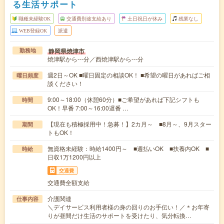
る生活サポート
職種未経験OK
交通費別途支給あり
土日祝日が休み
残業なし
WEB登録OK
派遣
静岡県焼津市
勤務地
焼津駅から---分／西焼津駅から---分
週2日～OK ■曜日固定の相談OK！ ■希望の曜日があればご相
曜日頻度
談ください！
9:00～18:00（休憩60分）■ご希望があれば下記シフトも
時間
OK！早番 7:00～16:00遅番 …
【現在も積極採用中！急募！】2カ月～ ■8月～、9月スター
期間
トもOK！
無資格未経験：時給1400円～ ■週払いOK ■扶養内OK ■
時給
日収1万1200円以上
交通費
交通費全額支給
介護関連
仕事内容
＼デイサービス利用者様の身の回りのお手伝い！／＊お年寄
りが昼間だけ生活のサポートを受けたり、気分転換…