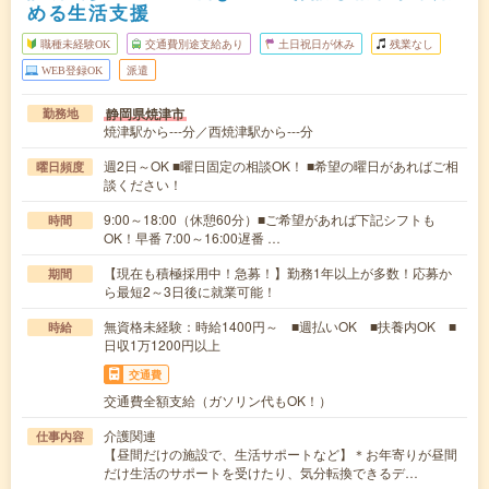
める生活支援
職種未経験OK
交通費別途支給あり
土日祝日が休み
残業なし
WEB登録OK
派遣
静岡県焼津市
勤務地
焼津駅から---分／西焼津駅から---分
週2日～OK ■曜日固定の相談OK！ ■希望の曜日があればご相
曜日頻度
談ください！
9:00～18:00（休憩60分）■ご希望があれば下記シフトも
時間
OK！早番 7:00～16:00遅番 …
【現在も積極採用中！急募！】勤務1年以上が多数！応募か
期間
ら最短2～3日後に就業可能！
無資格未経験：時給1400円～ ■週払いOK ■扶養内OK ■
時給
日収1万1200円以上
交通費
交通費全額支給（ガソリン代もOK！）
介護関連
仕事内容
【昼間だけの施設で、生活サポートなど】＊お年寄りが昼間
だけ生活のサポートを受けたり、気分転換できるデ…