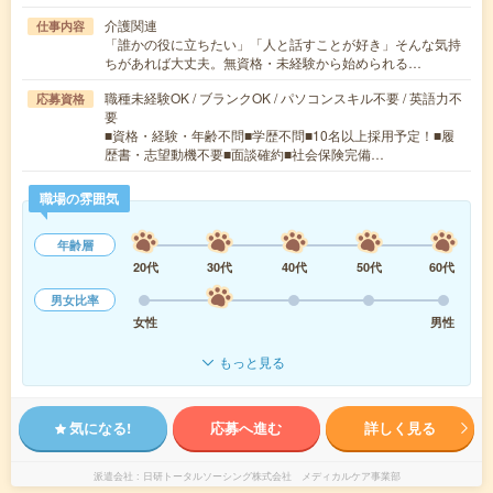
介護関連
仕事内容
「誰かの役に立ちたい」「人と話すことが好き」そんな気持
ちがあれば大丈夫。無資格・未経験から始められる…
職種未経験OK / ブランクOK / パソコンスキル不要 / 英語力不
応募資格
要
■資格・経験・年齢不問■学歴不問■10名以上採用予定！■履
歴書・志望動機不要■面談確約■社会保険完備…
職場の雰囲気
年齢層
20代
30代
40代
50代
60代
男女比率
女性
男性
もっと見る
気になる!
応募へ進む
詳しく見る
派遣会社
日研トータルソーシング株式会社 メディカルケア事業部