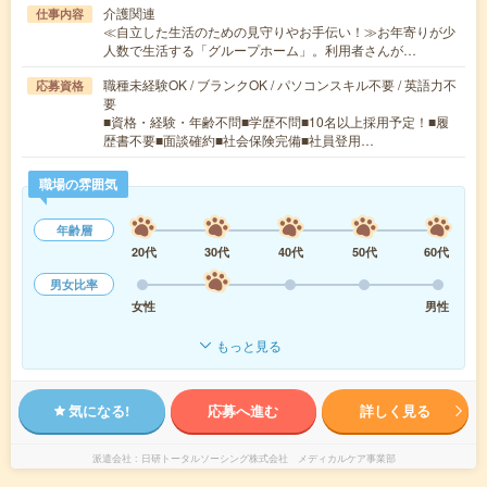
介護関連
仕事内容
≪自立した生活のための見守りやお手伝い！≫お年寄りが少
人数で生活する「グループホーム」。利用者さんが…
職種未経験OK / ブランクOK / パソコンスキル不要 / 英語力不
応募資格
要
■資格・経験・年齢不問■学歴不問■10名以上採用予定！■履
歴書不要■面談確約■社会保険完備■社員登用…
職場の雰囲気
年齢層
20代
30代
40代
50代
60代
男女比率
女性
男性
もっと見る
気になる!
応募へ進む
詳しく見る
派遣会社
日研トータルソーシング株式会社 メディカルケア事業部