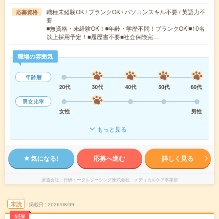
職種未経験OK / ブランクOK / パソコンスキル不要 / 英語力不
応募資格
要
■無資格・未経験OK！■年齢・学歴不問！ブランクOK!■10名
以上採用予定！■履歴書不要■社会保険完…
職場の雰囲気
年齢層
20代
30代
40代
50代
60代
男女比率
女性
男性
もっと見る
気になる!
応募へ進む
詳しく見る
派遣会社
日研トータルソーシング株式会社 メディカルケア事業部
未読
掲載日
2026/08/09
NEW