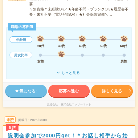
要
＼無資格＊未経験OK／★年齢不問・ブランクOK★履歴書不
要・来社不要（電話登録OK）★社会保険完備＼…
職場の雰囲気
年齢層
20代
30代
40代
50代
60代
男女比率
女性
男性
もっと見る
気になる!
応募へ進む
詳しく見る
派遣会社
株式会社ニッソーネット
未読
掲載日
2026/08/09
NEW
説明会参加で2000円get！＊お話し相手から始