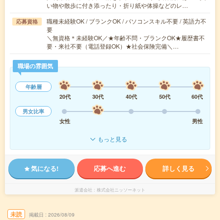
い物や散歩に付き添ったり・折り紙や体操などのレ…
職種未経験OK / ブランクOK / パソコンスキル不要 / 英語力不
応募資格
要
＼無資格＊未経験OK／★年齢不問・ブランクOK★履歴書不
要・来社不要（電話登録OK）★社会保険完備＼…
職場の雰囲気
年齢層
20代
30代
40代
50代
60代
男女比率
女性
男性
もっと見る
気になる!
応募へ進む
詳しく見る
派遣会社
株式会社ニッソーネット
未読
掲載日
2026/08/09