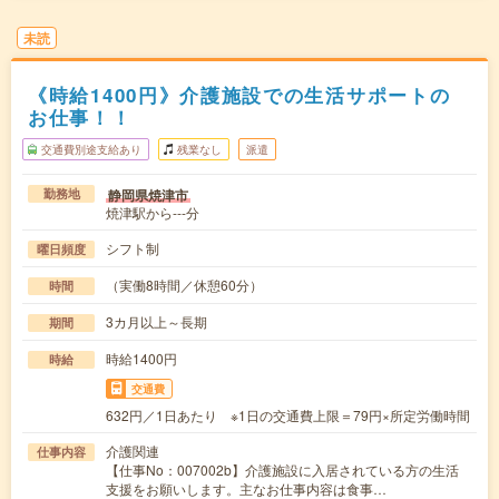
未読
《時給1400円》介護施設での生活サポートの
お仕事！！
交通費別途支給あり
残業なし
派遣
静岡県焼津市
勤務地
焼津駅から---分
シフト制
曜日頻度
（実働8時間／休憩60分）
時間
3カ月以上～長期
期間
時給1400円
時給
交通費
632円／1日あたり ※1日の交通費上限＝79円×所定労働時間
介護関連
仕事内容
【仕事No：007002b】介護施設に入居されている方の生活
支援をお願いします。主なお仕事内容は食事…