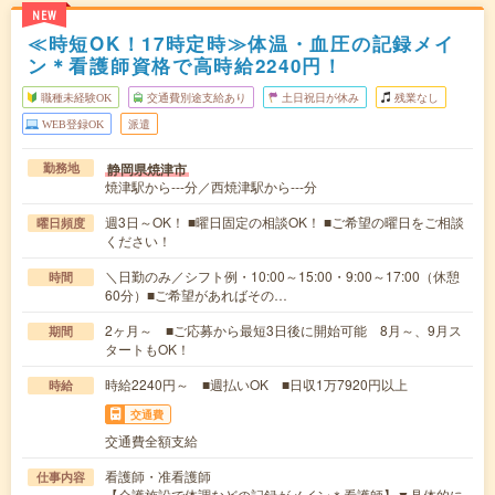
NEW
≪時短OK！17時定時≫体温・血圧の記録メイ
ン＊看護師資格で高時給2240円！
職種未経験OK
交通費別途支給あり
土日祝日が休み
残業なし
WEB登録OK
派遣
静岡県焼津市
勤務地
焼津駅から---分／西焼津駅から---分
週3日～OK！ ■曜日固定の相談OK！ ■ご希望の曜日をご相談
曜日頻度
ください！
＼日勤のみ／シフト例・10:00～15:00・9:00～17:00（休憩
時間
60分）■ご希望があればその…
2ヶ月～ ■ご応募から最短3日後に開始可能 8月～、9月ス
期間
タートもOK！
時給2240円～ ■週払いOK ■日収1万7920円以上
時給
交通費
交通費全額支給
看護師・准看護師
仕事内容
【介護施設で体調などの記録がメイン＊看護師】▼具体的に