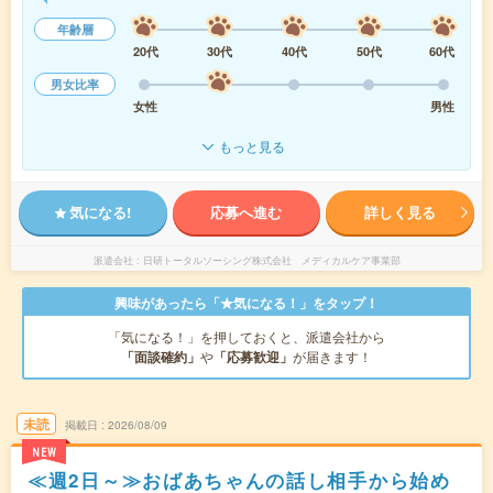
年齢層
20代
30代
40代
50代
60代
男女比率
女性
男性
もっと見る
気になる!
応募へ進む
詳しく見る
派遣会社
日研トータルソーシング株式会社 メディカルケア事業部
興味があったら「★気になる！」をタップ！
「気になる！」を押しておくと、派遣会社から
「面談確約」
や
「応募歓迎」
が届きます！
未読
掲載日
2026/08/09
NEW
≪週2日～≫おばあちゃんの話し相手から始め