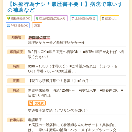
【医療行為ナシ＊履歴書不要！】病院で車いす
の補助など
職種未経験OK
交通費別途支給あり
土日祝日が休み
残業なし
WEB登録OK
派遣
静岡県焼津市
勤務地
焼津駅から---分／西焼津駅から---分
週2日～OK ■曜日固定の相談OK！ ■希望の曜日があればご相
曜日頻度
談ください！
9:00～18:00（休憩60分）■ご希望があれば下記シフトも
時間
OK！早番 7:00～16:00遅番 …
【現在も積極採用中！急募！】■2カ月～
期間
無資格未経験：時給1250円～ ■週払いOK ■扶養内OK ■
時給
日収1万円以上
交通費
交通費全額支給（ガソリン代もOK！）
看護助手
仕事内容
▼病院の一般病棟にて看護師さんのサポート！具体的に
は、・車いす搬送の補助・ベットメイキングやシーツ交…