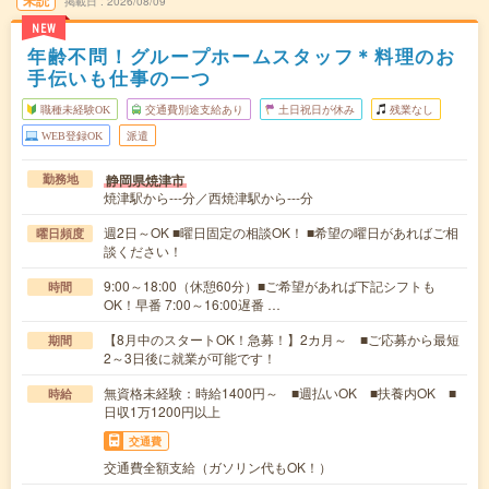
未読
掲載日
2026/08/09
NEW
年齢不問！グループホームスタッフ＊料理のお
手伝いも仕事の一つ
職種未経験OK
交通費別途支給あり
土日祝日が休み
残業なし
WEB登録OK
派遣
静岡県焼津市
勤務地
焼津駅から---分／西焼津駅から---分
週2日～OK ■曜日固定の相談OK！ ■希望の曜日があればご相
曜日頻度
談ください！
9:00～18:00（休憩60分）■ご希望があれば下記シフトも
時間
OK！早番 7:00～16:00遅番 …
【8月中のスタートOK！急募！】2カ月～ ■ご応募から最短
期間
2～3日後に就業が可能です！
無資格未経験：時給1400円～ ■週払いOK ■扶養内OK ■
時給
日収1万1200円以上
交通費
交通費全額支給（ガソリン代もOK！）