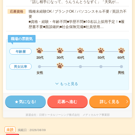
「話し相手になって、うんうんとうなずく」「天気が…
職種未経験OK / ブランクOK / パソコンスキル不要 / 英語力不
応募資格
要
■資格・経験・年齢不問■学歴不問■10名以上採用予定！■履
歴書不要■面談確約■社会保険完備■社員登用…
職場の雰囲気
年齢層
20代
30代
40代
50代
60代
男女比率
女性
男性
もっと見る
気になる!
応募へ進む
詳しく見る
派遣会社
日研トータルソーシング株式会社 メディカルケア事業部
未読
掲載日
2026/08/09