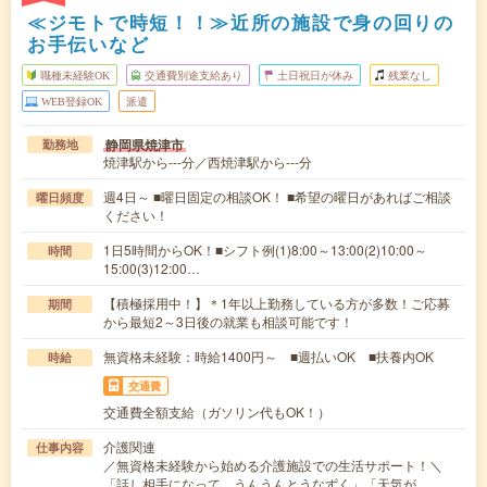
≪ジモトで時短！！≫近所の施設で身の回りの
お手伝いなど
職種未経験OK
交通費別途支給あり
土日祝日が休み
残業なし
WEB登録OK
派遣
静岡県焼津市
勤務地
焼津駅から---分／西焼津駅から---分
週4日～ ■曜日固定の相談OK！ ■希望の曜日があればご相談
曜日頻度
ください！
1日5時間からOK！■シフト例(1)8:00～13:00(2)10:00～
時間
15:00(3)12:00…
【積極採用中！】＊1年以上勤務している方が多数！ご応募
期間
から最短2～3日後の就業も相談可能です！
無資格未経験：時給1400円～ ■週払いOK ■扶養内OK
時給
交通費
交通費全額支給（ガソリン代もOK！）
介護関連
仕事内容
／無資格未経験から始める介護施設での生活サポート！＼
「話し相手になって、うんうんとうなずく」「天気が…