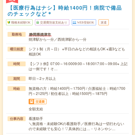
NEW
【医療行為はナシ】時給1400円！病院で備品
のチェックなど＊
職種未経験OK
交通費別途支給あり
WEB登録OK
派遣
静岡県焼津市
勤務地
焼津駅から---分／西焼津駅から---分
シフト制（月～日） ※平日のみなどの相談もOK ※週3なども
曜日頻度
相談OK
【シフト例】07:00～16:0009:00～18:0017:00～09:00※ 上記
時間
は一例です！そ…
即日～2ヶ月以上
期間
無資格の方：時給1400円～1750円 / 介護福祉士：時給1700
時給
円～2125円 / 初任者以上：時給1500円～1875円
交通費
全額支給
看護助手
仕事内容
＼無資格・未経験OKの看護助手／医療行為は一切行わない
ので未経験でも安心！▽具体的には…・リネンやシ…