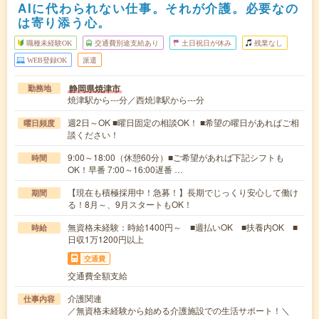
AIに代わられない仕事。それが介護。必要なの
は寄り添う心。
職種未経験OK
交通費別途支給あり
土日祝日が休み
残業なし
WEB登録OK
派遣
静岡県焼津市
勤務地
焼津駅から---分／西焼津駅から---分
週2日～OK ■曜日固定の相談OK！ ■希望の曜日があればご相
曜日頻度
談ください！
9:00～18:00（休憩60分）■ご希望があれば下記シフトも
時間
OK！早番 7:00～16:00遅番 …
【現在も積極採用中！急募！】長期でじっくり安心して働け
期間
る！8月～、9月スタートもOK！
無資格未経験：時給1400円～ ■週払いOK ■扶養内OK ■
時給
日収1万1200円以上
交通費
交通費全額支給
介護関連
仕事内容
／無資格未経験から始める介護施設での生活サポート！＼