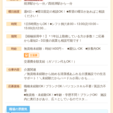
焼津駅から---分／西焼津駅から---分
週4日～ ■曜日固定の相談OK！ ■希望の曜日があればご相談
曜日頻度
ください！
1日5時間からOK！■シフト例(1)8:00～13:00(2)10:00～
時間
15:00(3)12:00…
【積極採用中！】＊1年以上勤務している方が多数！ご応募
期間
から最短2～3日後の就業も相談可能です！
無資格未経験：時給1400円～ ■週払いOK ■扶養内OK
時給
交通費
交通費全額支給（ガソリン代もOK！）
介護関連
仕事内容
／無資格未経験から始める清潔感あふれる介護施設での生活
サポート！＼未経験だからハードルが高いかも… …
職種未経験OK / ブランクOK / パソコンスキル不要 / 英語力不
応募資格
要
■無資格・未経験OK！■年齢・学歴不問！ブランクOK! 施設
内に奥行きがあり、広々としているのでスタ…
職場の雰囲気