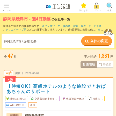
メニュー
気になる!
ログイン
検索
静岡県焼津市
×
週4日勤務
のお仕事一覧
焼津市の派遣のお仕事情報です。
オフィスワーク・事務系
、
営業・販売・サービス系
、
クリエイティブ系
などのお仕事を取り揃えています。週4日勤務の条件の他に、
交通
費別途支給あり
、
職種未経験OK
、
友だちと一緒の応募OK
などのこだわり条件も取り
揃えています。
条件の変更
静岡県焼津市 / 週4日勤務
47
1,381
全
件
平均時給:
円
時給順
新着順
未読
掲載日
2026/08/09
NEW
【時短OK】高級ホテルのような施設で＊おば
あちゃんのサポート
職種未経験OK
交通費別途支給あり
土日祝日が休み
残業なし
WEB登録OK
派遣
静岡県焼津市
勤務地