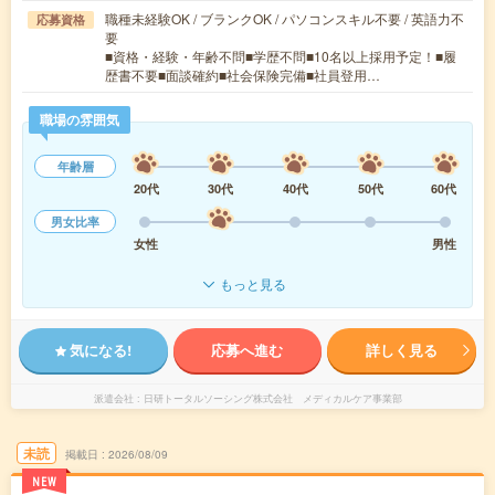
職種未経験OK / ブランクOK / パソコンスキル不要 / 英語力不
応募資格
要
■資格・経験・年齢不問■学歴不問■10名以上採用予定！■履
歴書不要■面談確約■社会保険完備■社員登用…
職場の雰囲気
年齢層
20代
30代
40代
50代
60代
男女比率
女性
男性
もっと見る
気になる!
応募へ進む
詳しく見る
派遣会社
日研トータルソーシング株式会社 メディカルケア事業部
未読
掲載日
2026/08/09
NEW