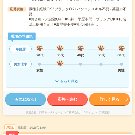
職種未経験OK / ブランクOK / パソコンスキル不要 / 英語力不
応募資格
要
■無資格・未経験OK！■年齢・学歴不問！ブランクOK!■10名
以上採用予定！■履歴書不要■社会保険完…
職場の雰囲気
年齢層
20代
30代
40代
50代
60代
男女比率
女性
男性
もっと見る
気になる!
応募へ進む
詳しく見る
派遣会社
日研トータルソーシング株式会社 メディカルケア事業部
未読
掲載日
2026/08/09