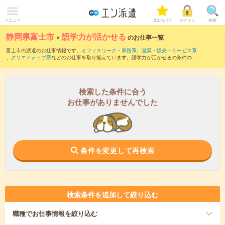
メニュー
気になる!
ログイン
検索
静岡県富士市
×
語学力が活かせる
のお仕事一覧
富士市の派遣のお仕事情報です。
オフィスワーク・事務系
、
営業・販売・サービス系
、
クリエイティブ系
などのお仕事を取り揃えています。語学力が活かせるの条件の他
に、
交通費別途支給あり
、
職種未経験OK
、
友だちと一緒の応募OK
などのこだわり条
件も取り揃えています。
検索した条件に合う
お仕事がありませんでした
条件を変更して再検索
検索条件を追加して絞り込む
職種
でお仕事情報を絞り込む