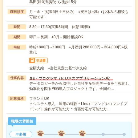
島田(静岡県)駅から徒歩15分
月～金・祝(週5日土日休み) ※祝日は出勤（お休みの相談も
曜日頻度
可能です）
8:30～17:30(実働8時間 休憩1時間)
時間
即日～長期 ※9月～開始相談OK！
期間
時給1800円～1900円 ※月収例 288,000円～304,000円+残
時給
業代
交通費
全額支給 ※当社規定に基づき支給
SE・プログラマ（ビジネスアプリケーション系）
仕事内容
データロガー等から取得した自社生産管理データを可視化し
効率化を図るPKG導入プロジェクトです。全国の…
ブランクOK
応募資格
＊システム導入・運用の経験＊Linuxコマンドやコマンドプ
ロンプト操作が可能な方＊出張対応が可能な方…
職場の雰囲気
年齢層