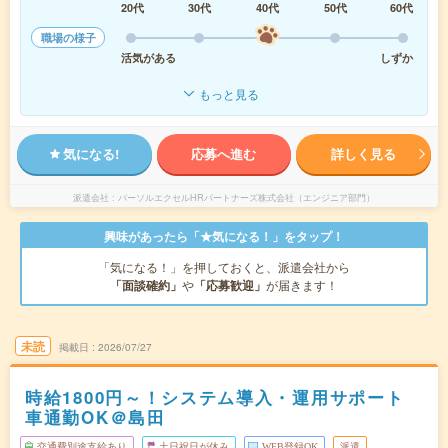
20代
30代
40代
50代
60代
職場の様子
活気がある
しずか
もっと見る
気になる!
応募へ進む
詳しく見る
派遣会社
パーソルエクセルHRパートナーズ株式会社（エンジニア部門）
興味があったら「★気になる！」をタップ！
「気になる！」を押しておくと、派遣会社から
「面談確約」
や
「応募歓迎」
が届きます！
未読
掲載日
2026/07/27
時給1800円～！システム導入・運用サポート
車通勤OK＠島田
交通費別途支給あり
土日祝日が休み
WEB登録OK
派遣