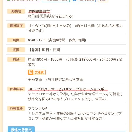
静岡県島田市
勤務地
島田(静岡県)駅から徒歩15分
月～金・祝(週5日土日休み) ※祝日は出勤（お休みの相談も
曜日頻度
可能です）
8:30～17:30(実働8時間 休憩1時間)
時間
【急募】即日～長期
期間
時給1800円～1900円 ※月収例 288,000円～304,000円+残
時給
業代
交通費
全額支給 ※当社規定に基づき支給
SE・プログラマ（ビジネスアプリケーション系）
仕事内容
データロガー等から取得した自社生産管理データを可視化し
効率化を図るPKG導入プロジェクトです。全国の…
ブランクOK
応募資格
＊システム導入・運用の経験＊Linuxコマンドやコマンドプ
ロンプト操作が可能な方＊出張対応が可能な方…
職場の雰囲気