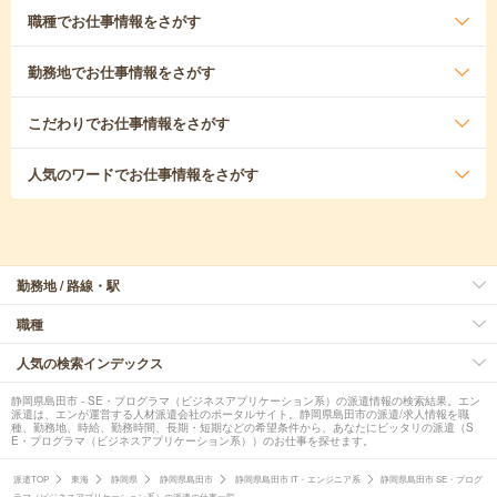
職種
でお仕事情報をさがす
勤務地
でお仕事情報をさがす
こだわり
でお仕事情報をさがす
人気のワード
でお仕事情報をさがす
勤務地 / 路線・駅
職種
人気の検索インデックス
静岡県島田市 - SE・プログラマ（ビジネスアプリケーション系）の派遣情報の検索結果。エン
派遣は、エンが運営する人材派遣会社のポータルサイト。静岡県島田市の派遣/求人情報を職
種、勤務地、時給、勤務時間、長期・短期などの希望条件から、あなたにピッタリの派遣（S
E・プログラマ（ビジネスアプリケーション系））のお仕事を探せます。
派遣TOP
東海
静岡県
静岡県島田市
静岡県島田市 IT・エンジニア系
静岡県島田市 SE・プログ
ラマ（ビジネスアプリケーション系）の派遣の仕事一覧