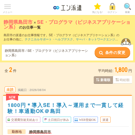
メニュー
気になる!
ログイン
検索
静岡県島田市
×
SE・プログラマ（ビジネスアプリケーショ
ン系）
のお仕事一覧
島田市の派遣のお仕事情報です。SE・プログラマ（ビジネスアプリケーション系）の
お仕事の他に、
テクニカルサポート・ヘルプデスク
、
サーバ・ネットワークエンジニ
ア
、
運用管理・保守
などを取り揃えています。さらに、
短期
・
単発
などの期間や、
職
種未経験OK
などのこだわり条件で絞り込んでいただけます。職種辞典：
SE・プログ
静岡県島田市 / SE・プログラマ（ビジネスアプリケーシ
条件の変更
ラマ（ビジネスアプリケーション系）のお仕事とは？とは？
ョン系）
2
1,800
全
件
平均時給:
円
時給順
新着順
未読
掲載日
2026/08/04
NEW
1800円＊導入SE！導入～運用まで一貫して経
験！車通勤OK＠島田
交通費別途支給あり
土日祝日が休み
WEB登録OK
派遣
静岡県島田市
勤務地