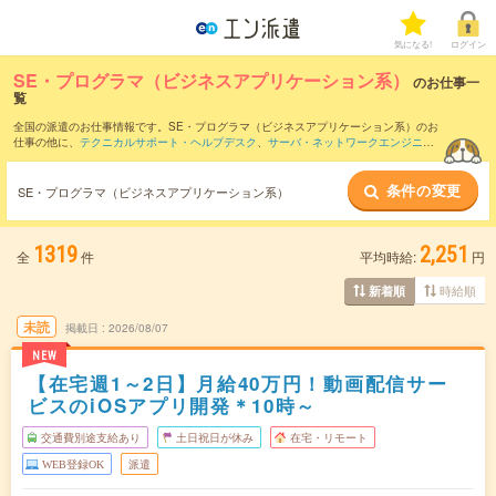
気になる!
ログイン
SE・プログラマ（ビジネスアプリケーション系）
のお仕事一
覧
全国の派遣のお仕事情報です。SE・プログラマ（ビジネスアプリケーション系）のお
仕事の他に、
テクニカルサポート・ヘルプデスク
、
サーバ・ネットワークエンジニア
、
PM・PMO
などを取り揃えています。さらに、
短期
・
単発
などの期間や、
職種未経
験OK
などのこだわり条件で絞り込んでいただけます。職種辞典：
SE・プログラマ
条件の変更
（ビジネスアプリケーション系）のお仕事とは？とは？
SE・プログラマ（ビジネスアプリケーション系）
1319
2,251
全
件
平均時給:
円
時給順
新着順
未読
掲載日
2026/08/07
NEW
【在宅週1～2日】月給40万円！動画配信サー
ビスのiOSアプリ開発＊10時～
交通費別途支給あり
土日祝日が休み
在宅・リモート
WEB登録OK
派遣