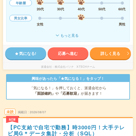
年齢層
20代
30代
40代
50代
60代
男女比率
女性
男性
もっと見る
気になる!
応募へ進む
詳しく見る
派遣会社
株式会社パソナ X-TECHチーム
興味があったら「★気になる！」をタップ！
「気になる！」を押しておくと、派遣会社から
「面談確約」
や
「応募歓迎」
が届きます！
未読
掲載日
2026/08/07
NEW
【PC支給で自宅で勤務】時3000円！大手テレ
ビ局G＊データ集計・分析（SQL）