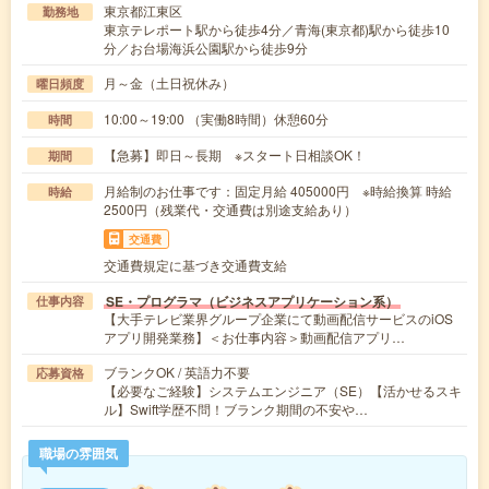
東京都江東区
勤務地
東京テレポート駅から徒歩4分／青海(東京都)駅から徒歩10
分／お台場海浜公園駅から徒歩9分
月～金（土日祝休み）
曜日頻度
10:00～19:00 （実働8時間）休憩60分
時間
【急募】即日～長期 ※スタート日相談OK！
期間
月給制のお仕事です：固定月給 405000円 ※時給換算 時給
時給
2500円（残業代・交通費は別途支給あり）
交通費
交通費規定に基づき交通費支給
SE・プログラマ（ビジネスアプリケーション系）
仕事内容
【大手テレビ業界グループ企業にて動画配信サービスのiOS
アプリ開発業務】＜お仕事内容＞動画配信アプリ…
ブランクOK / 英語力不要
応募資格
【必要なご経験】システムエンジニア（SE）【活かせるスキ
ル】Swift学歴不問！ブランク期間の不安や…
職場の雰囲気