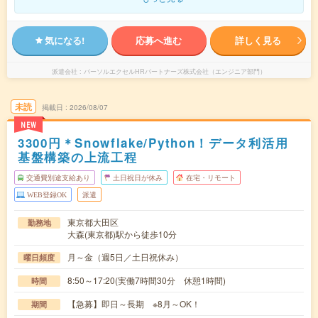
気になる!
応募へ進む
詳しく見る
派遣会社
パーソルエクセルHRパートナーズ株式会社（エンジニア部門）
未読
掲載日
2026/08/07
NEW
3300円＊Snowflake/Python！データ利活用
基盤構築の上流工程
交通費別途支給あり
土日祝日が休み
在宅・リモート
WEB登録OK
派遣
東京都大田区
勤務地
大森(東京都)駅から徒歩10分
月～金（週5日／土日祝休み）
曜日頻度
8:50～17:20(実働7時間30分 休憩1時間)
時間
【急募】即日～長期 ※8月～OK！
期間