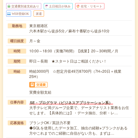
交通費別途支給あり
土日祝日が休み
在宅・リモート
WEB登録OK
派遣
東京都港区
勤務地
六本木駅から徒歩5分／麻布十番駅から徒歩10分
月～金
曜日頻度
10:00～18:00（実働7時間）【残業】20～30時間／月
時間
即日～長期 ★スタート日はご相談ください！
期間
時給3000円 ☆想定月収49万8700円（7H×20日＋残業
時給
25H）
交通費
実費全額支給
SE・プログラマ（ビジネスアプリケーション系）
仕事内容
大手テレビ局グループ企業で、データアナリスト業務をお任
せします。【具体的には】・データ抽出、分析・レ…
ブランクOK / 英語力不要
応募資格
◆SQLを使用したデータ加工、抽出の経験※ブランクがある
方やこれまでのご経験に自信がない方も、まずは…