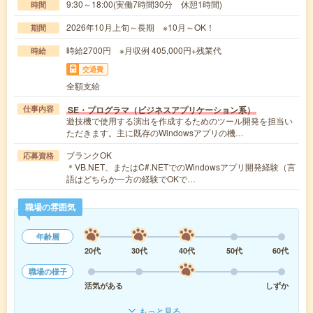
9:30～18:00(実働7時間30分 休憩1時間)
時間
2026年10月上旬～長期 ※10月～OK！
期間
時給2700円 ※月収例 405,000円+残業代
時給
交通費
全額支給
SE・プログラマ（ビジネスアプリケーション系）
仕事内容
遊技機で使用する演出を作成するためのツール開発を担当い
ただきます。主に既存のWindowsアプリの機…
ブランクOK
応募資格
＊VB.NET、またはC#.NETでのWindowsアプリ開発経験（言
語はどちらか一方の経験でOKで…
職場の雰囲気
年齢層
20代
30代
40代
50代
60代
職場の様子
活気がある
しずか
もっと見る