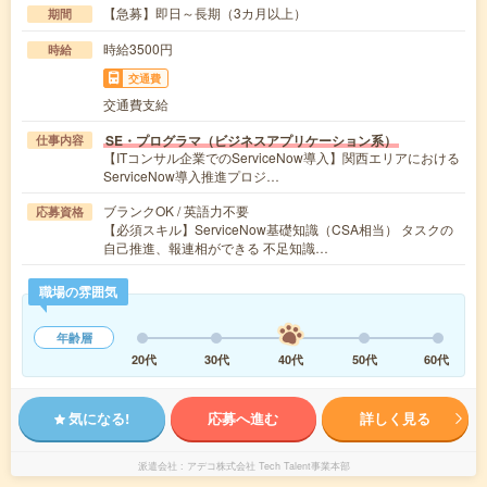
【急募】即日～長期（3カ月以上）
期間
時給3500円
時給
交通費
交通費支給
SE・プログラマ（ビジネスアプリケーション系）
仕事内容
【ITコンサル企業でのServiceNow導入】関西エリアにおける
ServiceNow導入推進プロジ…
ブランクOK / 英語力不要
応募資格
【必須スキル】ServiceNow基礎知識（CSA相当） タスクの
自己推進、報連相ができる 不足知識…
職場の雰囲気
年齢層
20代
30代
40代
50代
60代
気になる!
応募へ進む
詳しく見る
派遣会社
アデコ株式会社 Tech Talent事業本部