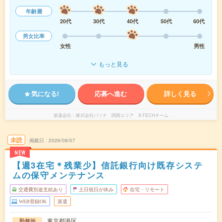
年齢層
20代
30代
40代
50代
60代
男女比率
女性
男性
もっと見る
気になる!
応募へ進む
詳しく見る
派遣会社
株式会社パソナ 関西エリア X-TECHチーム
未読
掲載日
2026/08/07
NEW
【週3在宅＊残業少】信託銀行向け既存システ
ムの保守メンテナンス
交通費別途支給あり
土日祝日が休み
在宅・リモート
WEB登録OK
派遣
東京都港区
勤務地