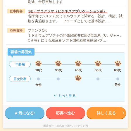
別途、全額支給します
SE・プログラマ（ビジネスアプリケーション系）
仕事内容
省庁向けシステムのミドルウェアに関する 設計、構築、試
験を実施頂きます。 フェーズとしては基本設計、…
ブランクOK
応募資格
ミドルウェアソフトの開発経験者歓迎C言語系（C、C＋＋、
C＃等）による組込みソフト開発経験者歓迎※ブ…
職場の雰囲気
年齢層
20代
30代
40代
50代
60代
男女比率
女性
男性
もっと見る
気になる!
応募へ進む
詳しく見る
派遣会社
株式会社湘南ハイテク企画