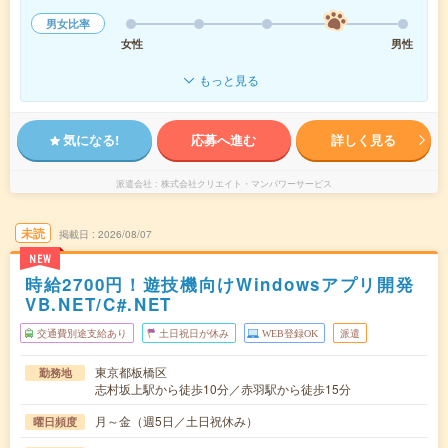
男女比率
女性
男性
もっと見る
気になる!
応募へ進む
詳しく見る
派遣会社
株式会社クリエイト・マンパワーサービス
未読
掲載日
2026/08/07
NEW
時給2700円！遊技機向けWindowsアプリ開発
VB.NET/C#.NET
交通費別途支給あり
土日祝日が休み
WEB登録OK
派遣
東京都板橋区
勤務地
志村坂上駅から徒歩10分／赤羽駅から徒歩15分
月～金（週5日／土日祝休み）
曜日頻度