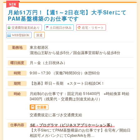
NEW
月給51万円！【週1～2日在宅】大手SIerにて
PAM基盤構築のお仕事です
交通費別途支給あり
土日祝日が休み
在宅・リモート
WEB登録OK
派遣
東京都港区
勤務地
溜池山王駅から徒歩5分／国会議事堂前駅から徒歩8分
月～金（土日祝休み）
曜日頻度
9:00～17:30 （実働7時間30分）休憩60分
時間
【急募】即日～長期 ※スタート日相談OK！
期間
月給制のお仕事です：固定月給 516400円 ※時給換算 時給
時給
3400円（残業代・交通費は別途支給あり）
交通費
交通費規定に基づき交通費支給
SE・プログラマ（ビジネスアプリケーション系）
仕事内容
【大手SIerにてPAM基盤構築のお仕事です】在宅有／開始日
相談可メガバンクにてCyberArkを用…