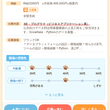
時給3300円 ※月収例 495,000円+残業代
時給
交通費
全額支給
SE・プログラマ（ビジネスアプリケーション系）
仕事内容
公共向けデータ利活用基盤構築の上流工程をご担当頂きま
す。Snowflake・Pythonのデータ基盤…
ブランクOK
応募資格
＊データプラットフォームの設計～開発経験＊何らかのETL
ツールの設計～開発経験＊Python、及びP…
職場の雰囲気
年齢層
20代
30代
40代
50代
60代
職場の様子
活気がある
しずか
もっと見る
気になる!
応募へ進む
詳しく見る