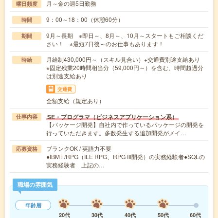
月～金の週5日勤務
曜日頻度
9：00～18：00（休憩60分）
時間
9月～長期 ※即日～、8月～、10月～スタートもご相談くだ
期間
さい！ ※最短7日後～のお仕事もあります！
月給制430,000円～（スキル見合い）+交通費別途支給あり
時給
※固定残業20時間相当分（59,000円～）を含む、時間超過分
は別途支給あり
交通費
全額支給（規定あり）
SE・プログラマ（ビジネスアプリケーション系）
仕事内容
【パッケージ開発】自社内で作っているパッケージの開発を
行っていただきます。多数発生する追加開発がメイ…
ブランクOK / 英語力不要
応募資格
●IBM i /RPG（ILE RPG、RPG III開発）の実務経験者●SQLの
実務経験者 上記の…
職場の雰囲気
年齢層
20代
30代
40代
50代
60代