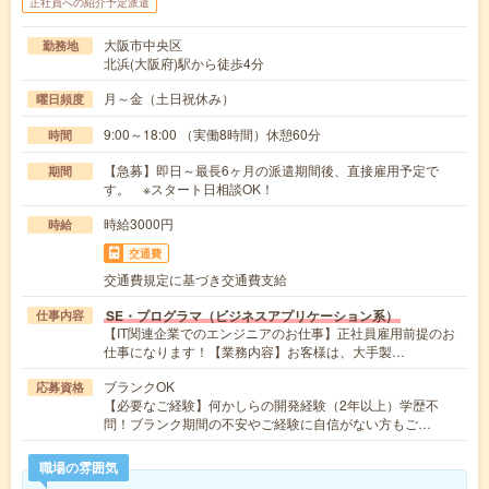
正社員への紹介予定派遣
大阪市中央区
勤務地
北浜(大阪府)駅から徒歩4分
月～金（土日祝休み）
曜日頻度
9:00～18:00 （実働8時間）休憩60分
時間
【急募】即日～最長6ヶ月の派遣期間後、直接雇用予定で
期間
す。 ※スタート日相談OK！
時給3000円
時給
交通費
交通費規定に基づき交通費支給
SE・プログラマ（ビジネスアプリケーション系）
仕事内容
【IT関連企業でのエンジニアのお仕事】正社員雇用前提のお
仕事になります！【業務内容】お客様は、大手製…
ブランクOK
応募資格
【必要なご経験】何かしらの開発経験（2年以上）学歴不
問！ブランク期間の不安やご経験に自信がない方もご…
職場の雰囲気