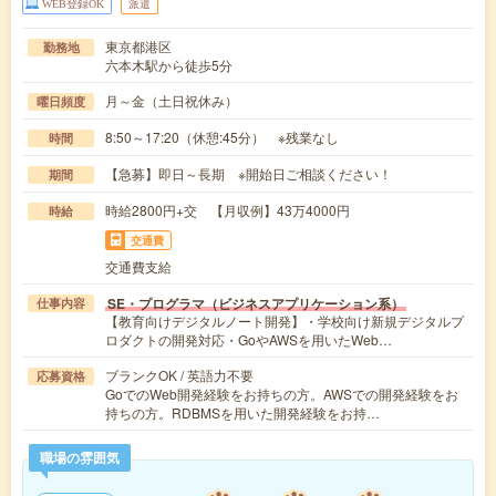
WEB登録OK
派遣
東京都港区
勤務地
六本木駅から徒歩5分
月～金（土日祝休み）
曜日頻度
8:50～17:20（休憩:45分） ※残業なし
時間
【急募】即日～長期 ※開始日ご相談ください！
期間
時給2800円+交 【月収例】43万4000円
時給
交通費
交通費支給
SE・プログラマ（ビジネスアプリケーション系）
仕事内容
【教育向けデジタルノート開発】・学校向け新規デジタルプ
ロダクトの開発対応・GoやAWSを用いたWeb…
ブランクOK / 英語力不要
応募資格
GoでのWeb開発経験をお持ちの方。AWSでの開発経験をお
持ちの方。RDBMSを用いた開発経験をお持…
職場の雰囲気