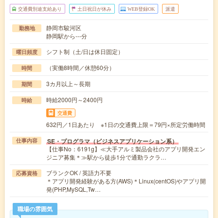
交通費別途支給あり
土日祝日が休み
WEB登録OK
派遣
静岡市駿河区
勤務地
静岡駅から---分
シフト制（土/日は休日固定）
曜日頻度
（実働8時間／休憩60分）
時間
3カ月以上～長期
期間
時給2000円～2400円
時給
交通費
632円／1日あたり ※1日の交通費上限＝79円×所定労働時間
SE・プログラマ（ビジネスアプリケーション系）
仕事内容
【仕事No：6191g】≪大手アルミ製品会社のアプリ開発エン
ジニア募集＊≫駅から徒歩1分で通勤ラクラ…
ブランクOK / 英語力不要
応募資格
＊アプリ開発経験がある方(AWS)＊Linux(centOS)やアプリ開
発(PHP,MySQL,Tw…
職場の雰囲気