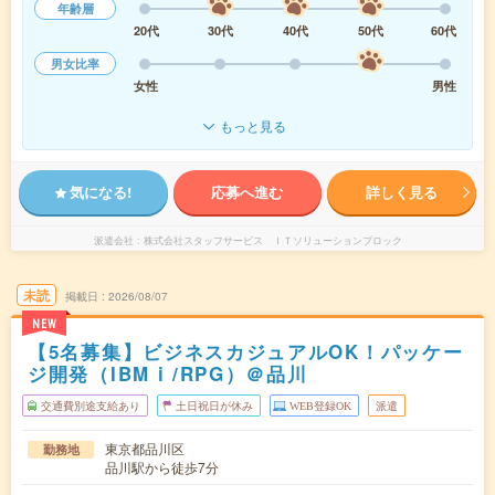
年齢層
20代
30代
40代
50代
60代
男女比率
女性
男性
もっと見る
気になる!
応募へ進む
詳しく見る
派遣会社
株式会社スタッフサービス ＩＴソリューションブロック
未読
掲載日
2026/08/07
NEW
【5名募集】ビジネスカジュアルOK！パッケー
ジ開発（IBM i /RPG）＠品川
交通費別途支給あり
土日祝日が休み
WEB登録OK
派遣
東京都品川区
勤務地
品川駅から徒歩7分