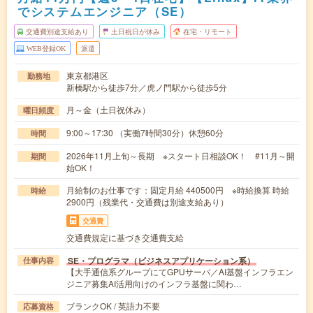
でシステムエンジニア（SE）
交通費別途支給あり
土日祝日が休み
在宅・リモート
WEB登録OK
派遣
東京都港区
勤務地
新橋駅から徒歩7分／虎ノ門駅から徒歩5分
月～金（土日祝休み）
曜日頻度
9:00～17:30 （実働7時間30分）休憩60分
時間
2026年11月上旬～長期 ※スタート日相談OK！ #11月～開
期間
始OK！
月給制のお仕事です：固定月給 440500円 ※時給換算 時給
時給
2900円（残業代・交通費は別途支給あり）
交通費
交通費規定に基づき交通費支給
SE・プログラマ（ビジネスアプリケーション系）
仕事内容
【大手通信系グループにてGPUサーバ／AI基盤インフラエン
ジニア募集AI活用向けのインフラ基盤に関わ…
ブランクOK / 英語力不要
応募資格