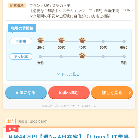
ブランクOK / 英語力不要
応募資格
【必要なご経験】システムエンジニア（SE）学歴不問！ブラ
ンク期間の不安やご経験に自信がない方もご相談…
職場の雰囲気
年齢層
20代
30代
40代
50代
60代
男女比率
女性
男性
もっと見る
気になる!
応募へ進む
詳しく見る
派遣会社
株式会社パソナ X-TECHチーム
未読
掲載日
2026/08/07
NEW
月給44万円【週3～4日在宅】【Linux】IT業界