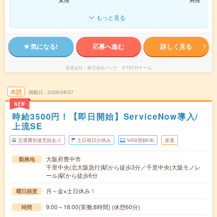
もっと見る
気になる!
応募へ進む
詳しく見る
派遣会社
株式会社パソナ X-TECHチーム
未読
掲載日
2026/08/07
NEW
時給3500円！【即日開始】ServiceNow導入/
上流SE
交通費別途支給あり
土日祝日が休み
WEB登録OK
派遣
大阪府豊中市
勤務地
千里中央(北大阪急行)駅から徒歩3分／千里中央(大阪モノレ
ール)駅から徒歩6分
月～金※土日休み！
曜日頻度
9:00～18:00(実働:8時間) (休憩60分)
時間