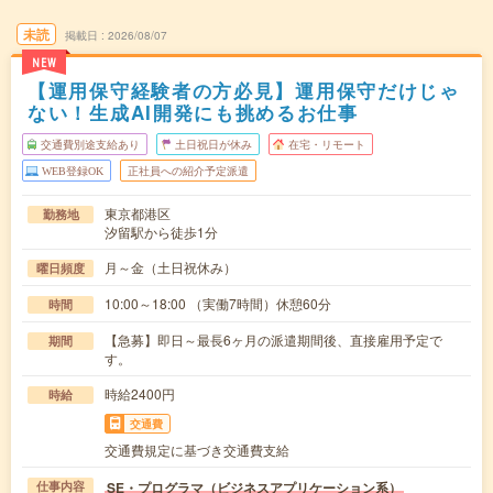
未読
掲載日
2026/08/07
NEW
【運用保守経験者の方必見】運用保守だけじゃ
ない！生成AI開発にも挑めるお仕事
交通費別途支給あり
土日祝日が休み
在宅・リモート
WEB登録OK
正社員への紹介予定派遣
東京都港区
勤務地
汐留駅から徒歩1分
月～金（土日祝休み）
曜日頻度
10:00～18:00 （実働7時間）休憩60分
時間
【急募】即日～最長6ヶ月の派遣期間後、直接雇用予定で
期間
す。
時給2400円
時給
交通費
交通費規定に基づき交通費支給
SE・プログラマ（ビジネスアプリケーション系）
仕事内容