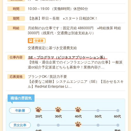
10:00～19:00 （実働8時間）休憩60分
時間
【急募】即日～長期 ※スタート日相談OK！
期間
月給制のお仕事です：固定月給 486000円 ※時給換算 時給
時給
3000円（残業代・交通費は別途支給あり）
交通費
交通費規定に基づき交通費支給
SE・プログラマ（ビジネスアプリケーション系）
仕事内容
【情報・通信企業でのインフラエンジニアのお仕事】一般派
遣or紹介予定派遣どちらも募集中！業務内容(1…
ブランクOK / 英語力不要
応募資格
【必要なご経験】システムエンジニア（SE）【活かせるスキ
ル】RedHat Enterprise Li…
職場の雰囲気
年齢層
20代
30代
40代
50代
60代
男女比率
女性
男性