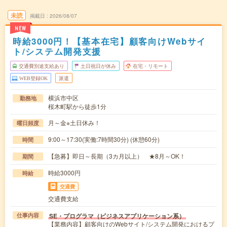
未読
掲載日
2026/08/07
NEW
時給3000円！【基本在宅】顧客向けWebサイ
ト/システム開発支援
交通費別途支給あり
土日祝日が休み
在宅・リモート
WEB登録OK
派遣
横浜市中区
勤務地
桜木町駅から徒歩1分
月～金※土日休み！
曜日頻度
9:00～17:30(実働:7時間30分) (休憩60分)
時間
【急募】即日～長期（3カ月以上） ★8月～OK！
期間
時給3000円
時給
交通費
交通費支給
SE・プログラマ（ビジネスアプリケーション系）
仕事内容
【業務内容】顧客向けのWebサイト/システム開発におけるプ