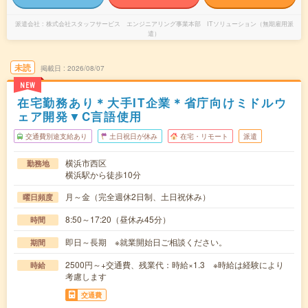
派遣会社
株式会社スタッフサービス エンジニアリング事業本部 ITソリューション（無期雇用派
遣）
未読
掲載日
2026/08/07
NEW
在宅勤務あり＊大手IT企業＊省庁向けミドルウ
ェア開発▼C言語使用
交通費別途支給あり
土日祝日が休み
在宅・リモート
派遣
横浜市西区
勤務地
横浜駅から徒歩10分
月～金（完全週休2日制、土日祝休み）
曜日頻度
8:50～17:20（昼休み45分）
時間
即日～長期 ※就業開始日ご相談ください。
期間
2500円～+交通費、残業代：時給×1.3 ※時給は経験により
時給
考慮します
交通費