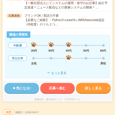
【一般社団法人にてシステムの運用・保守のお仕事】紹介予
定派遣＊ニュース配信などの業務システムの開発＊…
ブランクOK / 英語力不要
応募資格
【必要なご経験】・Python3.x,bash3+,AWSAssociate認定
（同程度）のうち２つ…
職場の雰囲気
年齢層
20代
30代
40代
50代
60代
男女比率
女性
男性
もっと見る
気になる!
応募へ進む
詳しく見る
派遣会社
株式会社パソナ X-TECHチーム
未読
掲載日
2026/08/07