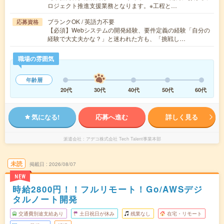
ロジェクト推進支援業務となります。※工程と…
ブランクOK / 英語力不要
応募資格
【必須】Webシステムの開発経験、要件定義の経験「自分の
経験で大丈夫かな？」と迷われた方も、「挑戦し…
職場の雰囲気
年齢層
20代
30代
40代
50代
60代
気になる!
応募へ進む
詳しく見る
派遣会社
アデコ株式会社 Tech Talent事業本部
未読
掲載日
2026/08/07
NEW
時給2800円！！フルリモート！Go/AWSデジ
タルノート開発
交通費別途支給あり
土日祝日が休み
残業なし
在宅・リモート