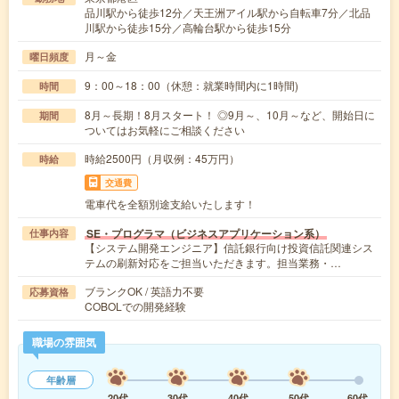
品川駅から徒歩12分／天王洲アイル駅から自転車7分／北品
川駅から徒歩15分／高輪台駅から徒歩15分
月～金
曜日頻度
9：00～18：00（休憩：就業時間内に1時間)
時間
8月～長期！8月スタート！ ◎9月～、10月～など、開始日に
期間
ついてはお気軽にご相談ください
時給2500円（月収例：45万円）
時給
交通費
電車代を全額別途支給いたします！
SE・プログラマ（ビジネスアプリケーション系）
仕事内容
【システム開発エンジニア】信託銀行向け投資信託関連シス
テムの刷新対応をご担当いただきます。担当業務・…
ブランクOK / 英語力不要
応募資格
COBOLでの開発経験
職場の雰囲気
年齢層
20代
30代
40代
50代
60代