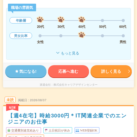
職場の雰囲気
年齢層
20代
30代
40代
50代
60代
男女比率
女性
男性
もっと見る
気になる!
応募へ進む
詳しく見る
派遣会社
株式会社キャリアデザインセンター
未読
掲載日
2026/08/07
NEW
【週4在宅】時給3000円＊IT関連企業でのエン
ジニアのお仕事
交通費別途支給あり
土日祝日が休み
WEB登録OK