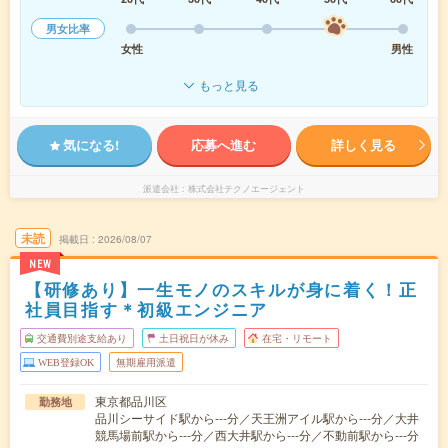
男女比率
女性
男性
もっと見る
気になる!
応募へ進む
詳しく見る
派遣会社
株式会社テクノエージェント
未読
掲載日
2026/08/07
NEW
【研修あり】一生モノのスキルが身に着く！正
社員目指す＊初級エンジニア
交通費別途支給あり
土日祝日が休み
在宅・リモート
WEB登録OK
無期雇用派遣
東京都品川区
勤務地
品川シーサイド駅から---分／天王洲アイル駅から---分／大井
競馬場前駅から---分／西大井駅から---分／不動前駅から---分