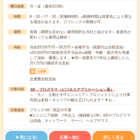
月～金（週休2日制）
曜日頻度
8：30～17：30（実働8時間）※勤務時間は就業先により異な
時間
る場合があります。◎フレックス勤務が可…
長期（期間を定めない雇用契約を当社と結びます）派遣先が
期間
変わっても雇用は継続！
月給25万6千円～55万円＋各種手当（残業代は全額支給）
時給
※20,000円の地域/住宅手当込み※経験・年齢・能力等を考慮
して加給・優遇します。★同一就業先で1年以上継続したら
月1万円の継続手当支給
交通費
交通費全額支給
SE・プログラマ（ビジネスアプリケーション系）
仕事内容
＜「モノ」を動かすITエンジニア＞プロジェクトにより仕事
内容は多様！キャリアの幅を広げられます＊▼お…
ブランクOK / 英語力不要
応募資格
■エンジニア経験 1年以上（微経験もOK）SEやプログラマ
は勿論、ネットワーク、サーバ、ヘルプデスク…
気になる!
応募へ進む
詳しく見る