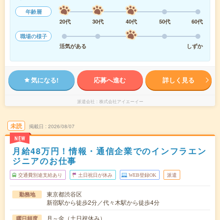
年齢層
20代
30代
40代
50代
60代
職場の様子
活気がある
しずか
気になる!
応募へ進む
詳しく見る
派遣会社
株式会社アイエーイー
未読
掲載日
2026/08/07
NEW
月給48万円！情報・通信企業でのインフラエン
ジニアのお仕事
交通費別途支給あり
土日祝日が休み
WEB登録OK
派遣
東京都渋谷区
勤務地
新宿駅から徒歩2分／代々木駅から徒歩4分
月～金（土日祝休み）
曜日頻度