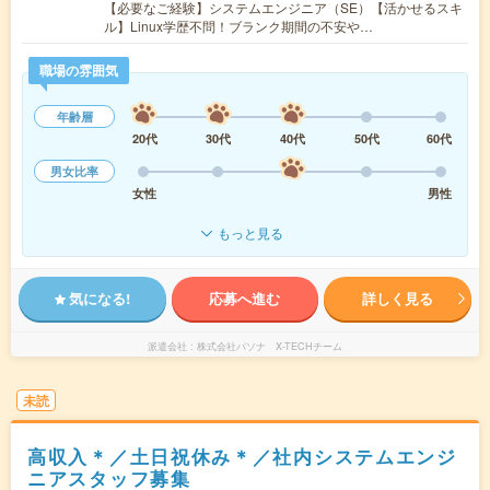
【必要なご経験】システムエンジニア（SE）【活かせるスキ
ル】Linux学歴不問！ブランク期間の不安や…
職場の雰囲気
年齢層
20代
30代
40代
50代
60代
男女比率
女性
男性
もっと見る
気になる!
応募へ進む
詳しく見る
派遣会社
株式会社パソナ X-TECHチーム
未読
高収入＊／土日祝休み＊／社内システムエンジ
ニアスタッフ募集