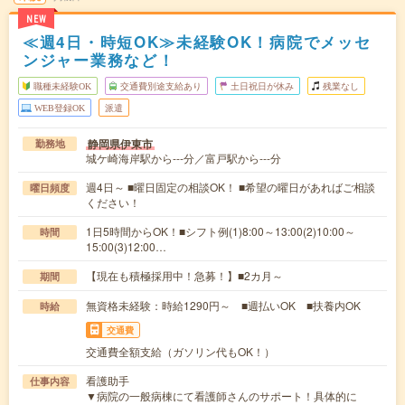
NEW
≪週4日・時短OK≫未経験OK！病院でメッセ
ンジャー業務など！
職種未経験OK
交通費別途支給あり
土日祝日が休み
残業なし
WEB登録OK
派遣
静岡県伊東市
勤務地
城ケ崎海岸駅から---分／富戸駅から---分
週4日～ ■曜日固定の相談OK！ ■希望の曜日があればご相談
曜日頻度
ください！
1日5時間からOK！■シフト例(1)8:00～13:00(2)10:00～
時間
15:00(3)12:00…
【現在も積極採用中！急募！】■2カ月～
期間
無資格未経験：時給1290円～ ■週払いOK ■扶養内OK
時給
交通費
交通費全額支給（ガソリン代もOK！）
看護助手
仕事内容
▼病院の一般病棟にて看護師さんのサポート！具体的に