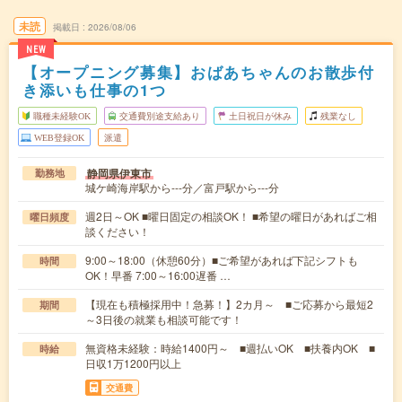
未読
掲載日
2026/08/06
NEW
【オープニング募集】おばあちゃんのお散歩付
き添いも仕事の1つ
職種未経験OK
交通費別途支給あり
土日祝日が休み
残業なし
WEB登録OK
派遣
静岡県伊東市
勤務地
城ケ崎海岸駅から---分／富戸駅から---分
週2日～OK ■曜日固定の相談OK！ ■希望の曜日があればご相
曜日頻度
談ください！
9:00～18:00（休憩60分）■ご希望があれば下記シフトも
時間
OK！早番 7:00～16:00遅番 …
【現在も積極採用中！急募！】2カ月～ ■ご応募から最短2
期間
～3日後の就業も相談可能です！
無資格未経験：時給1400円～ ■週払いOK ■扶養内OK ■
時給
日収1万1200円以上
交通費