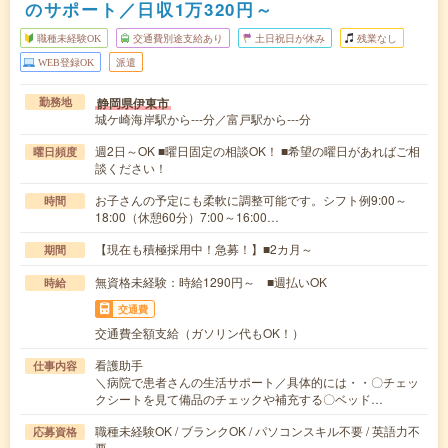
のサポート／日収1万320円～
職種未経験OK
交通費別途支給あり
土日祝日が休み
残業なし
WEB登録OK
派遣
静岡県伊東市
勤務地
城ケ崎海岸駅から---分／富戸駅から---分
週2日～OK ■曜日固定の相談OK！ ■希望の曜日があればご相
曜日頻度
談ください！
お子さんの予定にも柔軟に調整可能です。シフト例9:00～
時間
18:00（休憩60分）7:00～16:00…
【現在も積極採用中！急募！】■2カ月～
期間
無資格未経験：時給1290円～ ■週払いOK
時給
交通費
交通費全額支給（ガソリン代もOK！）
看護助手
仕事内容
＼病院で患者さんの生活サポート／具体的には・・〇チェッ
クシートを見て備品のチェックや補充する〇ベッド…
職種未経験OK / ブランクOK / パソコンスキル不要 / 英語力不
応募資格
要