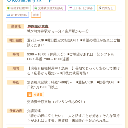
職種未経験OK
交通費別途支給あり
土日祝日が休み
残業なし
WEB登録OK
派遣
静岡県伊東市
勤務地
城ケ崎海岸駅から---分／富戸駅から---分
週2日～OK ■曜日固定の相談OK！ ■希望の曜日があればご相
曜日頻度
談ください！
9:00～18:00（休憩60分）■ご希望があれば下記シフトも
時間
OK！早番 7:00～16:00遅番 …
【現在も積極採用中！急募！】長期でじっくり安心して働け
期間
る！応募から最短2～3日後に就業可能！
無資格未経験：時給1400円～ ■週払いOK ■扶養内OK ■
時給
日収1万1200円以上
交通費
交通費全額支給（ガソリン代もOK！）
介護関連
仕事内容
「誰かの役に立ちたい」「人と話すことが好き」そんな気持
ちがあれば大丈夫。無資格・未経験から始められる…