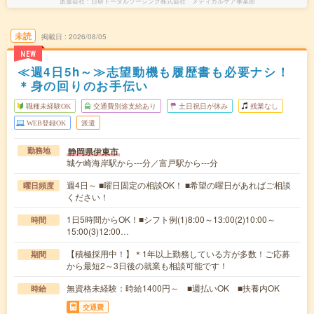
派遣会社
日研トータルソーシング株式会社 メディカルケア事業部
未読
掲載日
2026/08/05
NEW
≪週4日5h～≫志望動機も履歴書も必要ナシ！
＊身の回りのお手伝い
職種未経験OK
交通費別途支給あり
土日祝日が休み
残業なし
WEB登録OK
派遣
静岡県伊東市
勤務地
城ケ崎海岸駅から---分／富戸駅から---分
週4日～ ■曜日固定の相談OK！ ■希望の曜日があればご相談
曜日頻度
ください！
1日5時間からOK！■シフト例(1)8:00～13:00(2)10:00～
時間
15:00(3)12:00…
【積極採用中！】＊1年以上勤務している方が多数！ご応募
期間
から最短2～3日後の就業も相談可能です！
無資格未経験：時給1400円～ ■週払いOK ■扶養内OK
時給
交通費