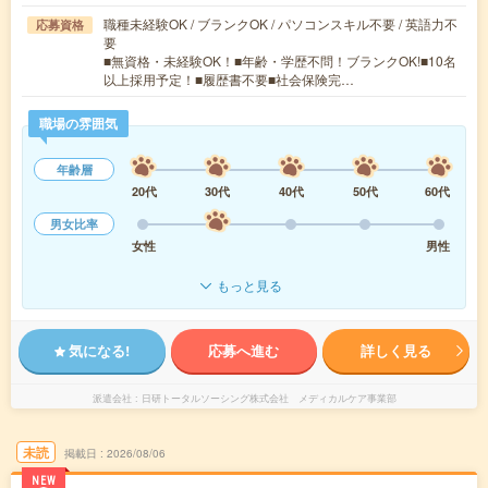
職種未経験OK / ブランクOK / パソコンスキル不要 / 英語力不
応募資格
要
■無資格・未経験OK！■年齢・学歴不問！ブランクOK!■10名
以上採用予定！■履歴書不要■社会保険完…
職場の雰囲気
年齢層
20代
30代
40代
50代
60代
男女比率
女性
男性
もっと見る
気になる!
応募へ進む
詳しく見る
派遣会社
日研トータルソーシング株式会社 メディカルケア事業部
未読
掲載日
2026/08/06
NEW