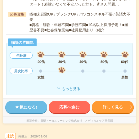
タート！経験がなくて不安だった方も、皆さん問題…
職種未経験OK / ブランクOK / パソコンスキル不要 / 英語力不
応募資格
要
■資格・経験・年齢不問■学歴不問■10名以上採用予定！■履
歴書不要■社会保険完備■社員登用あり（紹介…
職場の雰囲気
年齢層
20代
30代
40代
50代
60代
男女比率
女性
男性
もっと見る
気になる!
応募へ進む
詳しく見る
派遣会社
日研トータルソーシング株式会社 メディカルケア事業部
未読
掲載日
2026/08/06