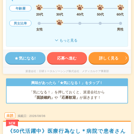
年齢層
20代
30代
40代
50代
60代
男女比率
女性
男性
もっと見る
気になる!
応募へ進む
詳しく見る
派遣会社
日研トータルソーシング株式会社 メディカルケア事業部
興味があったら「★気になる！」をタップ！
「気になる！」を押しておくと、派遣会社から
「面談確約」
や
「応募歓迎」
が届きます！
未読
掲載日
2026/08/06
NEW
《50代活躍中》医療行為なし＊病院で患者さん