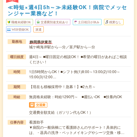
≪時短×週4日5h～≫未経験OK！病院でメッセ
ンジャー業務など！
職種未経験OK
交通費別途支給あり
土日祝日が休み
残業なし
WEB登録OK
派遣
静岡県伊東市
勤務地
城ケ崎海岸駅から---分／富戸駅から---分
週4日～ ■曜日固定の相談OK！ ■希望の曜日があればご相談
曜日頻度
ください！
1日5時間からOK！■シフト例(1)8:00～13:00(2)10:00～
時間
15:00(3)12:00…
【現在も積極採用中！急募！】■2カ月～
期間
無資格未経験：時給1290円～ ■週払いOK ■扶養内OK
時給
交通費
交通費全額支給（ガソリン代もOK！）
看護助手
仕事内容
▼病院の一般病棟にて看護師さんのサポート！具体的に
は、・器具の洗浄・ベットメイキングやシーツ交換・移…