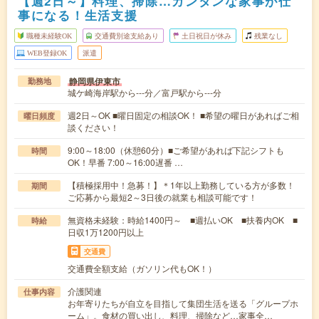
【週2日～】料理、掃除…カンタンな家事が仕
事になる！生活支援
職種未経験OK
交通費別途支給あり
土日祝日が休み
残業なし
WEB登録OK
派遣
静岡県伊東市
勤務地
城ケ崎海岸駅から---分／富戸駅から---分
週2日～OK ■曜日固定の相談OK！ ■希望の曜日があればご相
曜日頻度
談ください！
9:00～18:00（休憩60分）■ご希望があれば下記シフトも
時間
OK！早番 7:00～16:00遅番 …
【積極採用中！急募！】＊1年以上勤務している方が多数！
期間
ご応募から最短2～3日後の就業も相談可能です！
無資格未経験：時給1400円～ ■週払いOK ■扶養内OK ■
時給
日収1万1200円以上
交通費
交通費全額支給（ガソリン代もOK！）
介護関連
仕事内容
お年寄りたちが自立を目指して集団生活を送る「グループホ
ーム」。食材の買い出し、料理、掃除など…家事全…