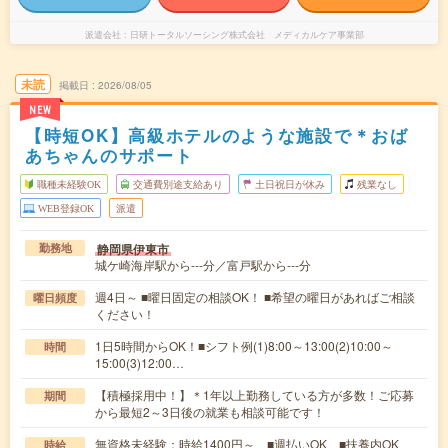
派遣会社
日研トータルソーシング株式会社 メディカルケア事業部
未読
掲載日
2026/08/05
NEW
【時短OK】高級ホテルのような施設で＊おば
あちゃんのサポート
職種未経験OK
交通費別途支給あり
土日祝日が休み
残業なし
WEB登録OK
派遣
静岡県伊東市
勤務地
城ケ崎海岸駅から---分／富戸駅から---分
週4日～ ■曜日固定の相談OK！ ■希望の曜日があればご相談
曜日頻度
ください！
1日5時間からOK！■シフト例(1)8:00～13:00(2)10:00～
時間
15:00(3)12:00…
【積極採用中！】＊1年以上勤務している方が多数！ご応募
期間
から最短2～3日後の就業も相談可能です！
無資格未経験：時給1400円～ ■週払いOK ■扶養内OK
時給