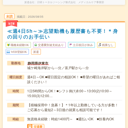
派遣会社
日研トータルソーシング株式会社 メディカルケア事業部
未読
掲載日
2026/08/05
NEW
≪週4日5h～≫志望動機も履歴書も不要！＊身
の回りのお手伝い
職種未経験OK
交通費別途支給あり
土日祝日が休み
残業なし
WEB登録OK
派遣
静岡県伊東市
勤務地
城ケ崎海岸駅から---分／富戸駅から---分
週4日～OK ■曜日固定の相談OK！ ■希望の曜日があればご相
曜日頻度
談ください！
1日5時間からOK！■シフト例(1)8:00～13:00(2)10:00～
時間
15:00(3)12:00…
【積極採用中！急募！】＊1年以上勤務している方が多数！
期間
ご応募から最短2～3日後の就業も相談可能です！
無資格未経験：時給1400円～ ■週払いOK ■扶養内OK
時給
交通費