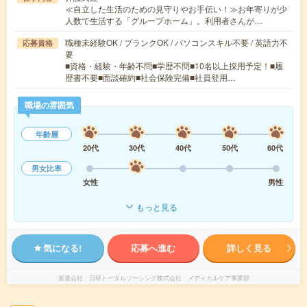
≪自立した生活のための見守りやお手伝い！≫お年寄りが少
人数で生活する「グループホーム」。利用者さんが…
職種未経験OK / ブランクOK / パソコンスキル不要 / 英語力不
応募資格
要
■資格・経験・年齢不問■学歴不問■10名以上採用予定！■履
歴書不要■面談確約■社会保険完備■社員登用…
職場の雰囲気
年齢層
20代
30代
40代
50代
60代
男女比率
女性
男性
もっと見る
気になる!
応募へ進む
詳しく見る
派遣会社
日研トータルソーシング株式会社 メディカルケア事業部