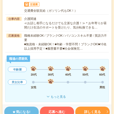
交通費
交通費全額支給（ガソリン代もOK！）
介護関連
仕事内容
≪お話し相手になるだけでも立派な介護！≫＊お年寄りが昼
間だけ生活のサポートを受けたり、気分転換できる…
職種未経験OK / ブランクOK / パソコンスキル不要 / 英語力不
応募資格
要
■無資格・未経験OK！■年齢・学歴不問！ブランクOK!■10名
以上採用予定！■履歴書不要■社会保険完…
職場の雰囲気
年齢層
20代
30代
40代
50代
60代
男女比率
女性
男性
もっと見る
気になる!
応募へ進む
詳しく見る