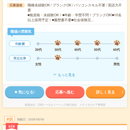
職種未経験OK / ブランクOK / パソコンスキル不要 / 英語力不
応募資格
要
■無資格・未経験OK！■年齢・学歴不問！ブランクOK!■10名
以上採用予定！■履歴書不要■社会保険完…
職場の雰囲気
年齢層
20代
30代
40代
50代
60代
男女比率
女性
男性
もっと見る
気になる!
応募へ進む
詳しく見る
派遣会社
日研トータルソーシング株式会社 メディカルケア事業部
未読
掲載日
2026/08/06
NEW