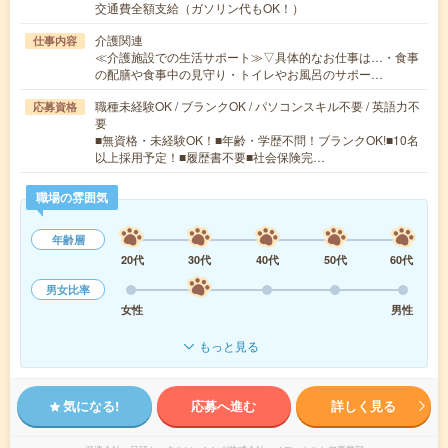
交通費全額支給（ガソリン代もOK！）
介護関連
仕事内容
≪介護施設での生活サポート≫▽具体的なお仕事は…・食事
の配膳や食事中の見守り・トイレやお風呂のサポー…
職種未経験OK / ブランクOK / パソコンスキル不要 / 英語力不
応募資格
要
■無資格・未経験OK！■年齢・学歴不問！ブランクOK!■10名
以上採用予定！■履歴書不要■社会保険完…
職場の雰囲気
年齢層
20代
30代
40代
50代
60代
男女比率
女性
男性
もっと見る
気になる!
応募へ進む
詳しく見る