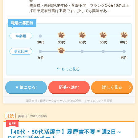
無資格・未経験OK年齢・学歴不問 ブランクOK★10名以上
採用予定履歴書は不要です。少しでも興味があ…
職場の雰囲気
年齢層
20代
30代
40代
50代
60代
男女比率
女性
男性
もっと見る
気になる!
応募へ進む
詳しく見る
派遣会社
日研トータルソーシング株式会社 メディカルケア事業部
未読
掲載日
2026/08/06
NEW
【40代・50代活躍中】履歴書不要＊週2日～
OKの生活サポート