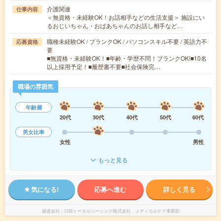
介護関連
仕事内容
＜無資格・未経験OK！お話相手などの生活支援＞ 施設にい
るおじいちゃん・おばあちゃんのお話し相手など…
職種未経験OK / ブランクOK / パソコンスキル不要 / 英語力不
応募資格
要
■無資格・未経験OK！■年齢・学歴不問！ブランクOK!■10名
以上採用予定！■履歴書不要■社会保険完…
職場の雰囲気
年齢層
20代
30代
40代
50代
60代
男女比率
女性
男性
もっと見る
気になる!
応募へ進む
詳しく見る
派遣会社
日研トータルソーシング株式会社 メディカルケア事業部