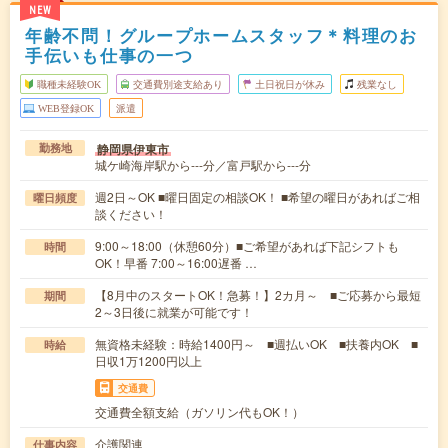
NEW
年齢不問！グループホームスタッフ＊料理のお
手伝いも仕事の一つ
職種未経験OK
交通費別途支給あり
土日祝日が休み
残業なし
WEB登録OK
派遣
静岡県伊東市
勤務地
城ケ崎海岸駅から---分／富戸駅から---分
週2日～OK ■曜日固定の相談OK！ ■希望の曜日があればご相
曜日頻度
談ください！
9:00～18:00（休憩60分）■ご希望があれば下記シフトも
時間
OK！早番 7:00～16:00遅番 …
【8月中のスタートOK！急募！】2カ月～ ■ご応募から最短
期間
2～3日後に就業が可能です！
無資格未経験：時給1400円～ ■週払いOK ■扶養内OK ■
時給
日収1万1200円以上
交通費
交通費全額支給（ガソリン代もOK！）
介護関連
仕事内容