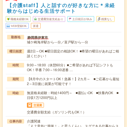
【介護staff】人と話すのが好きな方に＊未経
験からはじめる生活サポート
職種未経験OK
交通費別途支給あり
土日祝日が休み
残業なし
WEB登録OK
派遣
静岡県伊東市
勤務地
城ケ崎海岸駅から---分／富戸駅から---分
週2日～OK ■曜日固定の相談OK！ ■希望の曜日があればご相
曜日頻度
談ください！
9:00～18:00（休憩60分）■ご希望があれば下記シフトも
時間
OK！早番 7:00～16:00遅番 …
【8月中のスタートOK！急募！】2カ月～ ■ご応募から最短
期間
2～3日後に就業が可能です！
無資格未経験：時給1400円～ ■週払いOK ■扶養内OK ■
時給
日収1万1200円以上
交通費
交通費全額支給（ガソリン代もOK！）
介護関連
仕事内容
「え？意外に簡単！」と思うくらい、スグできる仕事からス