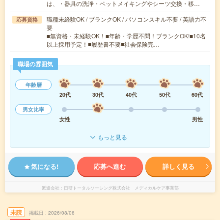
は、・器具の洗浄・ベットメイキングやシーツ交換・移…
職種未経験OK / ブランクOK / パソコンスキル不要 / 英語力不
応募資格
要
■無資格・未経験OK！■年齢・学歴不問！ブランクOK!■10名
以上採用予定！■履歴書不要■社会保険完…
職場の雰囲気
年齢層
20代
30代
40代
50代
60代
男女比率
女性
男性
もっと見る
気になる!
応募へ進む
詳しく見る
派遣会社
日研トータルソーシング株式会社 メディカルケア事業部
未読
掲載日
2026/08/06