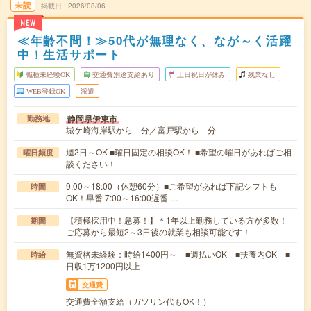
未読
掲載日
2026/08/06
NEW
≪年齢不問！≫50代が無理なく、なが～く活躍
中！生活サポート
職種未経験OK
交通費別途支給あり
土日祝日が休み
残業なし
WEB登録OK
派遣
静岡県伊東市
勤務地
城ケ崎海岸駅から---分／富戸駅から---分
週2日～OK ■曜日固定の相談OK！ ■希望の曜日があればご相
曜日頻度
談ください！
9:00～18:00（休憩60分）■ご希望があれば下記シフトも
時間
OK！早番 7:00～16:00遅番 …
【積極採用中！急募！】＊1年以上勤務している方が多数！
期間
ご応募から最短2～3日後の就業も相談可能です！
無資格未経験：時給1400円～ ■週払いOK ■扶養内OK ■
時給
日収1万1200円以上
交通費
交通費全額支給（ガソリン代もOK！）