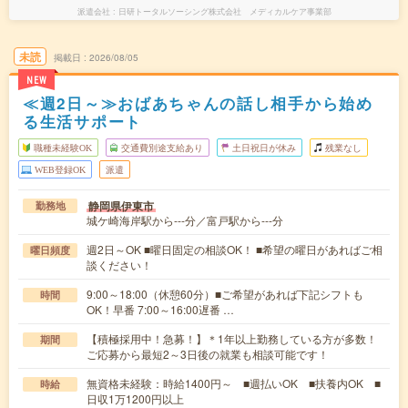
派遣会社
日研トータルソーシング株式会社 メディカルケア事業部
未読
掲載日
2026/08/05
NEW
≪週2日～≫おばあちゃんの話し相手から始め
る生活サポート
職種未経験OK
交通費別途支給あり
土日祝日が休み
残業なし
WEB登録OK
派遣
静岡県伊東市
勤務地
城ケ崎海岸駅から---分／富戸駅から---分
週2日～OK ■曜日固定の相談OK！ ■希望の曜日があればご相
曜日頻度
談ください！
9:00～18:00（休憩60分）■ご希望があれば下記シフトも
時間
OK！早番 7:00～16:00遅番 …
【積極採用中！急募！】＊1年以上勤務している方が多数！
期間
ご応募から最短2～3日後の就業も相談可能です！
無資格未経験：時給1400円～ ■週払いOK ■扶養内OK ■
時給
日収1万1200円以上