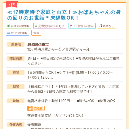
NEW
≪17時定時で家庭と両立！≫おばあちゃんの身
の回りのお世話＊未経験OK！
職種未経験OK
交通費別途支給あり
土日祝日が休み
残業なし
WEB登録OK
派遣
静岡県伊東市
勤務地
城ケ崎海岸駅から---分／富戸駅から---分
週4日～ ■曜日固定の相談OK！ ■希望の曜日があればご相談
曜日頻度
ください！
1日5時間からOK！■シフト例(1)8:00～17:00(2)10:00～
時間
17:00(3)12:00…
【積極採用中！】＊1年以上勤務している方が多数！ご応募
期間
から最短2～3日後の就業も相談可能です！
無資格未経験：時給1400円～ ■週払いOK ■扶養内OK
時給
交通費
交通費全額支給（ガソリン代もOK！）
介護関連
仕事内容