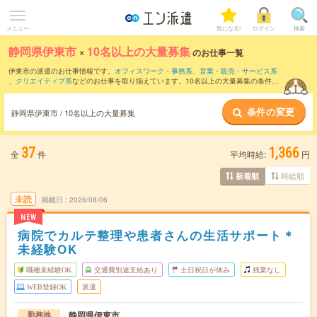
メニュー
気になる!
ログイン
検索
静岡県伊東市
×
10名以上の大量募集
のお仕事一覧
伊東市の派遣のお仕事情報です。
オフィスワーク・事務系
、
営業・販売・サービス系
、
クリエイティブ系
などのお仕事を取り揃えています。10名以上の大量募集の条件の
他に、
交通費別途支給あり
、
職種未経験OK
、
友だちと一緒の応募OK
などのこだわり
条件も取り揃えています。
条件の変更
静岡県伊東市 / 10名以上の大量募集
37
1,366
全
件
平均時給:
円
時給順
新着順
未読
掲載日
2026/08/06
NEW
病院でカルテ整理や患者さんの生活サポート＊
未経験OK
職種未経験OK
交通費別途支給あり
土日祝日が休み
残業なし
WEB登録OK
派遣
静岡県伊東市
勤務地