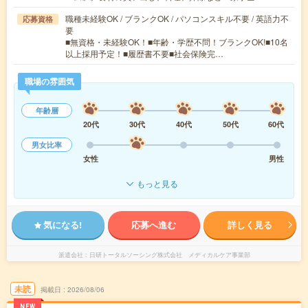
職種未経験OK / ブランクOK / パソコンスキル不要 / 英語力不
応募資格
要
■無資格・未経験OK！■年齢・学歴不問！ブランクOK!■10名
以上採用予定！■履歴書不要■社会保険完…
職場の雰囲気
年齢層
20代
30代
40代
50代
60代
男女比率
女性
男性
もっと見る
気になる!
応募へ進む
詳しく見る
派遣会社
日研トータルソーシング株式会社 メディカルケア事業部
未読
掲載日
2026/08/06
NEW