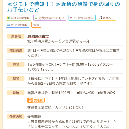
≪ジモトで時短！！≫近所の施設で身の回りの
お手伝いなど
職種未経験OK
交通費別途支給あり
土日祝日が休み
残業なし
WEB登録OK
派遣
静岡県伊東市
勤務地
城ケ崎海岸駅から---分／富戸駅から---分
週4日～ ■曜日固定の相談OK！ ■希望の曜日があればご相談
曜日頻度
ください！
1日5時間からOK！■シフト例(1)8:00～13:00(2)10:00～
時間
15:00(3)12:00…
【積極採用中！】＊1年以上勤務している方が多数！ご応募
期間
から最短2～3日後の就業も相談可能です！
無資格未経験：時給1400円～ ■週払いOK ■扶養内OK
時給
交通費
交通費全額支給（ガソリン代もOK！）
介護関連
仕事内容
／無資格未経験から始める介護施設での生活サポート！＼
「話し相手になって、うんうんとうなずく」「天気が…