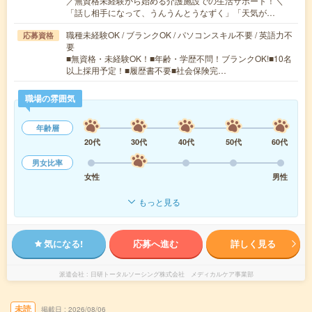
／無資格未経験から始める介護施設での生活サポート！＼
「話し相手になって、うんうんとうなずく」「天気が…
職種未経験OK / ブランクOK / パソコンスキル不要 / 英語力不
応募資格
要
■無資格・未経験OK！■年齢・学歴不問！ブランクOK!■10名
以上採用予定！■履歴書不要■社会保険完…
職場の雰囲気
年齢層
20代
30代
40代
50代
60代
男女比率
女性
男性
もっと見る
気になる!
応募へ進む
詳しく見る
派遣会社
日研トータルソーシング株式会社 メディカルケア事業部
未読
掲載日
2026/08/06