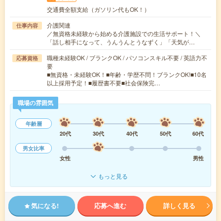
交通費全額支給（ガソリン代もOK！）
介護関連
仕事内容
／無資格未経験から始める介護施設での生活サポート！＼
「話し相手になって、うんうんとうなずく」「天気が…
職種未経験OK / ブランクOK / パソコンスキル不要 / 英語力不
応募資格
要
■無資格・未経験OK！■年齢・学歴不問！ブランクOK!■10名
以上採用予定！■履歴書不要■社会保険完…
職場の雰囲気
年齢層
20代
30代
40代
50代
60代
男女比率
女性
男性
もっと見る
気になる!
応募へ進む
詳しく見る