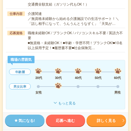
交通費全額支給（ガソリン代もOK！）
介護関連
仕事内容
／無資格未経験から始める介護施設での生活サポート！＼
「話し相手になって、うんうんとうなずく」「天気が…
職種未経験OK / ブランクOK / パソコンスキル不要 / 英語力不
応募資格
要
■無資格・未経験OK！■年齢・学歴不問！ブランクOK!■10名
以上採用予定！■履歴書不要■社会保険完…
職場の雰囲気
年齢層
20代
30代
40代
50代
60代
男女比率
女性
男性
もっと見る
気になる!
応募へ進む
詳しく見る