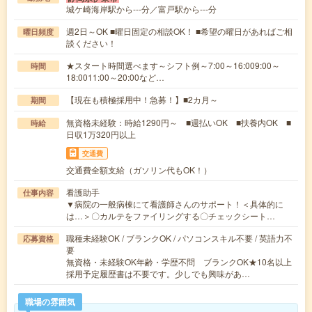
城ケ崎海岸駅から---分／富戸駅から---分
週2日～OK ■曜日固定の相談OK！ ■希望の曜日があればご相
曜日頻度
談ください！
★スタート時間選べます～シフト例～7:00～16:009:00～
時間
18:0011:00～20:00など…
【現在も積極採用中！急募！】■2カ月～
期間
無資格未経験：時給1290円～ ■週払いOK ■扶養内OK ■
時給
日収1万320円以上
交通費
交通費全額支給（ガソリン代もOK！）
看護助手
仕事内容
▼病院の一般病棟にて看護師さんのサポート！＜具体的に
は…＞〇カルテをファイリングする〇チェックシート…
職種未経験OK / ブランクOK / パソコンスキル不要 / 英語力不
応募資格
要
無資格・未経験OK年齢・学歴不問 ブランクOK★10名以上
採用予定履歴書は不要です。少しでも興味があ…
職場の雰囲気