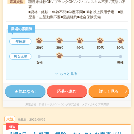
職種未経験OK / ブランクOK / パソコンスキル不要 / 英語力不
応募資格
要
■資格・経験・年齢不問■学歴不問■10名以上採用予定！■履
歴書・志望動機不要■面談確約■社会保険完備…
職場の雰囲気
年齢層
20代
30代
40代
50代
60代
男女比率
女性
男性
もっと見る
気になる!
応募へ進む
詳しく見る
派遣会社
日研トータルソーシング株式会社 メディカルケア事業部
未読
掲載日
2026/08/06
NEW