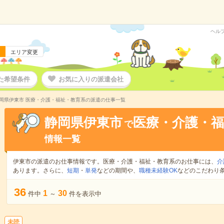
ヘル
エリア変更
た希望条件
お気に入りの派遣会社
岡県伊東市 医療・介護・福祉・教育系の派遣の仕事一覧
静岡県伊東市
医療・介護・福
で
情報一覧
伊東市の派遣のお仕事情報です。医療・介護・福祉・教育系のお仕事には、
介
あります。さらに、
短期
・
単発
などの期間や、
職種未経験OK
などのこだわり
36
1
30
件中
～
件を表示中
未読