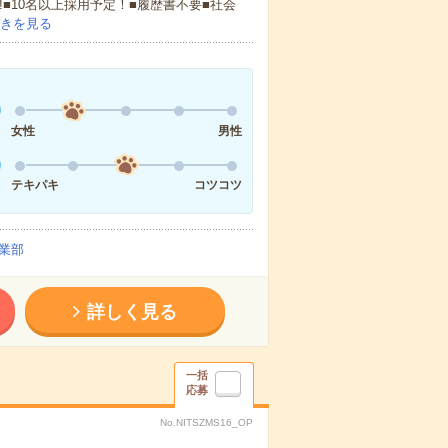
!■10名以上採用予定！■履歴書不要■社会
きを見る
女性
男性
テキパキ
コツコツ
業部
詳しく見る
一括
応募
No.NITSZMS16_OP