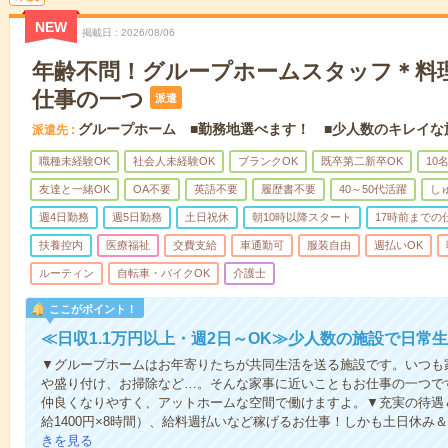
NEW
掲載日
2026/08/06
年齢不問！グループホームスタッフ＊料
仕事の一つ
派遣
グループホーム ■勤務地選べます！ ■少人数のキレイな
派遣先
職種未経験OK
社会人未経験OK
ブランクOK
既卒第二新卒OK
10
友達と一緒OK
OA不要
英語不要
履歴書不要
40～50代活躍
し
週4日勤務
週5日勤務
土日祝休
朝10時以降スタート
17時前までの
扶養控内
医療福祉
交費支給
車通勤可
服装自由
週払いOK
ルーティン
自転車・バイクOK
介護士
ここがポイント！
≪日収1.1万円以上・週2日～OK≫少人数の施設で日常
▼グループホームはお年寄りたちが共同生活を送る施設です。いつも
や盛り付け、お掃除など…。そんな家事に近いこともお仕事の一つで
仲良くなりやすく、アットホームな空間で働けますよ。▼充実の待遇＆
給1400円×8時間）、給料週払いなど稼げるお仕事！しかも土日休み
きを見る