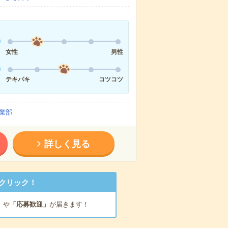
女性
男性
テキパキ
コツコツ
業部
詳しく見る
クリック！
」
や
「応募歓迎」
が届きます！