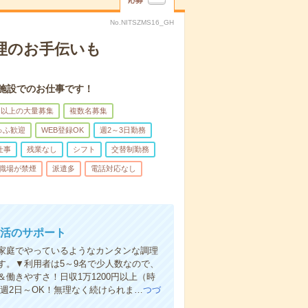
応募
No.NITSZMS16_GH
理のお手伝いも
施設でのお仕事です！
名以上の大量募集
複数名募集
ゅふ歓迎
WEB登録OK
週2～3日勤務
仕事
残業なし
シフト
交替制勤務
職場が禁煙
派遣多
電話対応なし
生活のサポート
家庭でやっているようなカンタンな調理
す。▼利用者は5～9名で少人数なので、
働きやすさ！日収1万1200円以上（時
＆週2日～OK！無理なく続けられま…
つづ