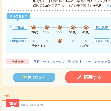
■無資格・未経験OK！■年齢・学歴不問！ブランクOK
保険完備■社員登用あり（紹介予定派遣）★WE…
つづ
職場の雰囲気
年齢層
男女比率
20代
30代
40代
50代
60代
職場の様子
仕事の仕方
活気がある
しずか
日研トータルソーシング株式会社 メディカルケア事
派遣会社
応募する
気になる！
未読
NEW
掲載日
2026/08/06