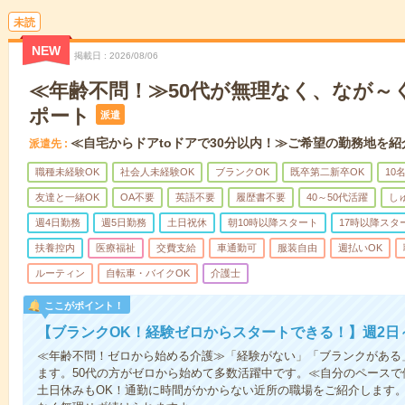
未読
NEW
掲載日
2026/08/06
≪年齢不問！≫50代が無理なく、なが～
ポート
派遣
≪自宅からドアtoドアで30分以内！≫ご希望の勤務地を紹
派遣先
職種未経験OK
社会人未経験OK
ブランクOK
既卒第二新卒OK
10
友達と一緒OK
OA不要
英語不要
履歴書不要
40～50代活躍
し
週4日勤務
週5日勤務
土日祝休
朝10時以降スタート
17時以降スタ
扶養控内
医療福祉
交費支給
車通勤可
服装自由
週払いOK
ルーティン
自転車・バイクOK
介護士
ここがポイント！
【ブランクOK！経験ゼロからスタートできる！】週2日
≪年齢不問！ゼロから始める介護≫「経験がない」「ブランクがある
ます。50代の方がゼロから始めて多数活躍中です。≪自分のペースで
土日休みもOK！通勤に時間がかからない近所の職場をご紹介します