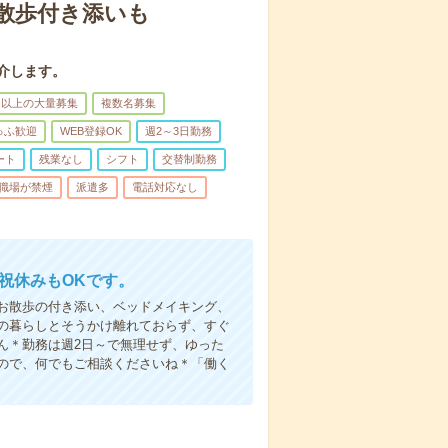
散歩付き添いも
介します。
名以上の大量募集
複数名募集
ゅふ歓迎
WEB登録OK
週2～3日勤務
ート
残業なし
シフト
交替制勤務
職場が禁煙
派遣多
電話対応なし
日祝休みもOKです。
お散歩の付き添い、ベッドメイキング、
の暮らしとそうかけ離れておらず、すぐ
ん＊勤務は週2日～で無理せず、ゆった
ので、何でもご相談くださいね＊「働く