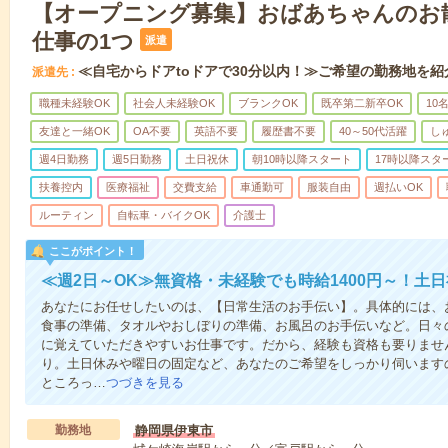
【オープニング募集】おばあちゃんのお
仕事の1つ
派遣
≪自宅からドアtoドアで30分以内！≫ご希望の勤務地を紹
派遣先
職種未経験OK
社会人未経験OK
ブランクOK
既卒第二新卒OK
10
友達と一緒OK
OA不要
英語不要
履歴書不要
40～50代活躍
し
週4日勤務
週5日勤務
土日祝休
朝10時以降スタート
17時以降スタ
扶養控内
医療福祉
交費支給
車通勤可
服装自由
週払いOK
ルーティン
自転車・バイクOK
介護士
ここがポイント！
≪週2日～OK≫無資格・未経験でも時給1400円～！土
あなたにお任せしたいのは、【日常生活のお手伝い】。具体的には、
食事の準備、タオルやおしぼりの準備、お風呂のお手伝いなど。日々
に覚えていただきやすいお仕事です。だから、経験も資格も要りませ
り。土日休みや曜日の固定など、あなたのご希望をしっかり伺います
ところっ…
つづきを見る
勤務地
静岡県伊東市