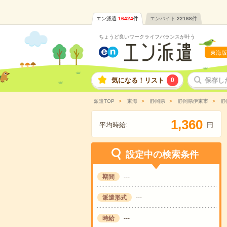
エン派遣
16424
件
エンバイト
22168
件
ちょうど良いワークライフバランスが叶う
東海版
気になる！リスト
0
保存し
派遣TOP
東海
静岡県
静岡県伊東市
静
,
1
3
6
0
平均時給:
円
設定中の検索条件
期間
---
派遣形式
---
時給
---