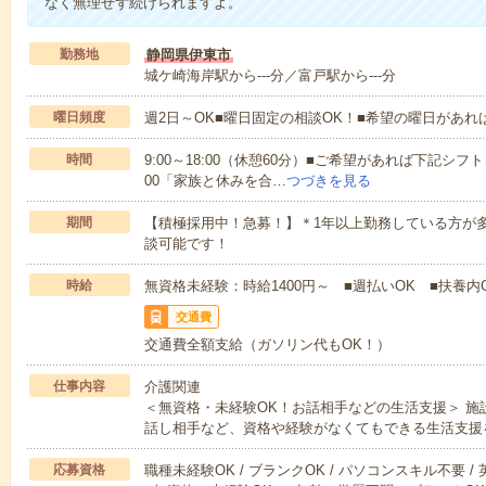
なく無理せず続けられますよ。
勤務地
静岡県伊東市
城ケ崎海岸駅から---分／富戸駅から---分
曜日頻度
週2日～OK■曜日固定の相談OK！■希望の曜日があ
時間
9:00～18:00（休憩60分）■ご希望があれば下記シフトもOK
00「家族と休みを合…
つづきを見る
期間
【積極採用中！急募！】＊1年以上勤務している方が多
談可能です！
時給
無資格未経験：時給1400円～ ■週払いOK ■扶養内O
交通費
交通費全額支給（ガソリン代もOK！）
仕事内容
介護関連
＜無資格・未経験OK！お話相手などの生活支援＞ 
話し相手など、資格や経験がなくてもできる生活支援
応募資格
職種未経験OK / ブランクOK / パソコンスキル不要 /