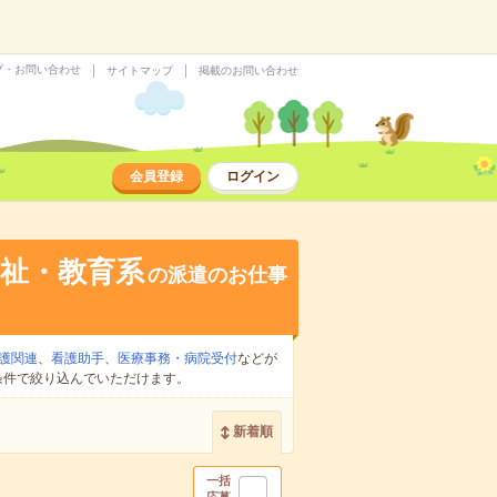
プ・お問い合わせ
サイトマップ
掲載のお問い合わせ
会員登録
ログイン
祉・教育系
の派遣のお仕事
護関連
、
看護助手
、
医療事務・病院受付
などが
条件で絞り込んでいただけます。
新着順
一括