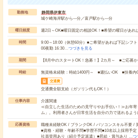
勤務地
静岡県伊東市
城ケ崎海岸駅から---分／富戸駅から---分
曜日頻度
週2日～OK■曜日固定の相談OK！■希望の曜日があ
時間
9:00～18:00（休憩60分）■ご希望があれば下記シフトもOK
00夜勤 16:30…
つづきを見る
期間
【8月中のスタートOK！急募！】2カ月～ ■ご応募
時給
無資格未経験：時給1400円～ ■週払いOK ■扶養内O
交通費
交通費全額支給（ガソリン代もOK！）
仕事内容
介護関連
≪自立した生活のための見守りやお手伝い！≫お年寄
ム」。利用者さんが日常生活を自分の力で送れるよう
応募資格
職種未経験OK / ブランクOK / パソコンスキル不要 /
■資格・経験・年齢不問■学歴不問■10名以上採用予定
社員登用あり（紹介予定派遣）■昇給・賞与あり …
つ