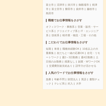
富士市
沼津市
掛川市
御殿場市
焼津
市
富士宮市
磐田市
袋井市
藤枝市
島田市
職種でお仕事情報をさがす
オフィスワーク・事務系
営業・販売・サー
ビス系
クリエイティブ系
IT・エンジニア
系
技術系
軽作業・物流・工場・その他
こだわりでお仕事情報をさがす
短期
単発
職種未経験OK
10名以上の大
量募集
友だちと一緒の応募OK
在宅・リモ
ートワーク
週2～3日勤務
週4日勤務
土
日祝のみ勤務
残業なし
副業・WワークOK
交通費別途支給あり
語学力が活かせる
人気のワードでお仕事情報をさがす
急募
年齢不問
財団法人
英語
書類チェ
ック
テレビ局
封入
大学