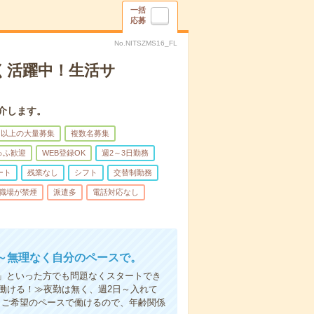
一括
応募
No.NITSZMS16_FL
く活躍中！生活サ
介します。
名以上の大量募集
複数名募集
ゅふ歓迎
WEB登録OK
週2～3日勤務
ート
残業なし
シフト
交替制勤務
職場が禁煙
派遣多
電話対応なし
～無理なく自分のペースで。
」といった方でも問題なくスタートでき
働ける！≫夜勤は無く、週2日～入れて
。ご希望のペースで働けるので、年齢関係