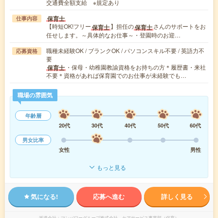
交通費全額支給 ※規定あり
保育士
仕事内容
【時短OK!フリー
】担任の
さんのサポートをお
保育士
保育士
任せします。～具体的なお仕事～・登園時のお迎…
職種未経験OK / ブランクOK / パソコンスキル不要 / 英語力不
応募資格
要
・保母・幼稚園教諭資格をお持ちの方＊履歴書・来社
保育士
不要＊資格があれば保育園でのお仕事が未経験でも…
職場の雰囲気
年齢層
20代
30代
40代
50代
60代
男女比率
女性
男性
もっと見る
気になる!
応募へ進む
詳しく見る
派遣会社
マンパワーグループ株式会社 ケアサービス事業部（保育）