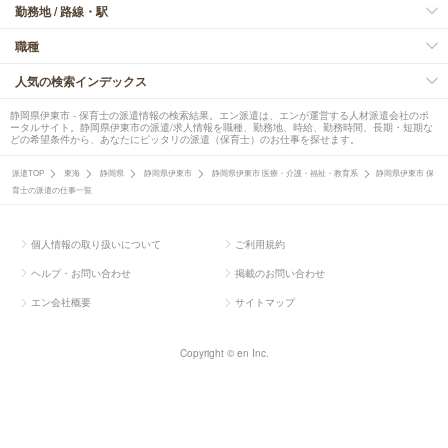
勤務地 / 路線・駅
職種
人気の検索インデックス
静岡県伊東市 - 保育士の派遣情報の検索結果。エン派遣は、エンが運営する人材派遣会社のポ
ータルサイト。静岡県伊東市の派遣/求人情報を職種、勤務地、時給、勤務時間、長期・短期な
どの希望条件から、あなたにピッタリの派遣（保育士）のお仕事を探せます。
派遣TOP
東海
静岡県
静岡県伊東市
静岡県伊東市 医療・介護・福祉・教育系
静岡県伊東市 保
育士の派遣の仕事一覧
個人情報の取り扱いについて
ご利用規約
ヘルプ・お問い合わせ
掲載のお問い合わせ
エン会社概要
サイトマップ
Copyright © en Inc.