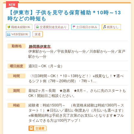
NEW
【伊東市】子供を見守る保育補助＊10時～13
時などの時短も
職種未経験OK
交通費別途支給あり
土日祝日が休み
残業なし
WEB登録OK
派遣
静岡県伊東市
勤務地
伊東駅から---分／宇佐美駅から---分／川奈駅から---分／富戸
駅から---分
週3日～OK（月～金）
曜日頻度
〈1日3時間～OK！＊10～13時など！〉※残業なし！▼選べ
時間
るシフト例（7時～20時の間）・7時～1…
最短2ヶ月～長期 ★急募 ★8月～、さらに先のスタートも
期間
OK！開始日ご相談ください。
経験者：時給1500円～ （有資格未経験は時給1360円～ス
時給
タート！）★日払い／週払い制度あり（月払いも選べます）
※稼働開始時は手続き完了次第のお支払いとなります★フル
タイムできる方は100円アップ！
交通費