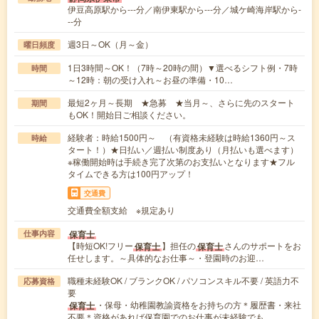
伊豆高原駅から---分／南伊東駅から---分／城ケ崎海岸駅から-
--分
週3日～OK（月～金）
曜日頻度
1日3時間～OK！（7時～20時の間）▼選べるシフト例・7時
時間
～12時：朝の受け入れ～お昼の準備・10…
最短2ヶ月～長期 ★急募 ★当月～、さらに先のスタート
期間
もOK！開始日ご相談ください。
経験者：時給1500円～ （有資格未経験は時給1360円～ス
時給
タート！）★日払い／週払い制度あり（月払いも選べます）
※稼働開始時は手続き完了次第のお支払いとなります★フル
タイムできる方は100円アップ！
交通費
交通費全額支給 ※規定あり
保育士
仕事内容
【時短OK!フリー
】担任の
さんのサポートをお
保育士
保育士
任せします。～具体的なお仕事～・登園時のお迎…
職種未経験OK / ブランクOK / パソコンスキル不要 / 英語力不
応募資格
要
・保母・幼稚園教諭資格をお持ちの方＊履歴書・来社
保育士
不要＊資格があれば保育園でのお仕事が未経験でも…