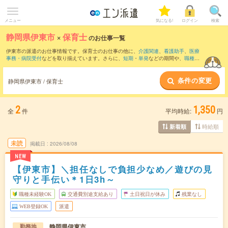
メニュー
気になる!
ログイン
検索
静岡県伊東市
×
保育士
のお仕事一覧
伊東市の派遣のお仕事情報です。保育士のお仕事の他に、
介護関連
、
看護助手
、
医療
事務・病院受付
などを取り揃えています。さらに、
短期
・
単発
などの期間や、
職種未
経験OK
などのこだわり条件で絞り込んでいただけます。職種辞典：
保育士のお仕事と
は？とは？
条件の変更
静岡県伊東市 / 保育士
2
1,350
全
件
平均時給:
円
時給順
新着順
未読
掲載日
2026/08/08
NEW
【伊東市】＼担任なしで負担少なめ／遊びの見
守りと手伝い＊1日3h～
職種未経験OK
交通費別途支給あり
土日祝日が休み
残業なし
WEB登録OK
派遣
静岡県伊東市
勤務地