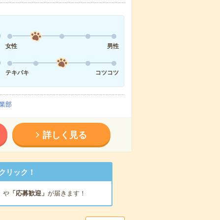
女性
男性
テキパキ
コツコツ
業部
詳しく見る
クリック！
」
や
「応募歓迎」
が届きます！