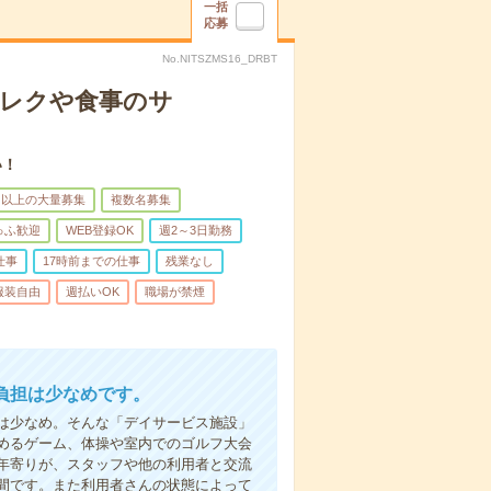
一括
応募
No.NITSZMS16_DRBT
＊レクや食事のサ
い！
名以上の大量募集
複数名募集
ゅふ歓迎
WEB登録OK
週2～3日勤務
仕事
17時前までの仕事
残業なし
服装自由
週払いOK
職場が禁煙
負担は少なめです。
は少なめ。そんな「デイサービス施設」
めるゲーム、体操や室内でのゴルフ大会
年寄りが、スタッフや他の利用者と交流
間です。また利用者さんの状態によって