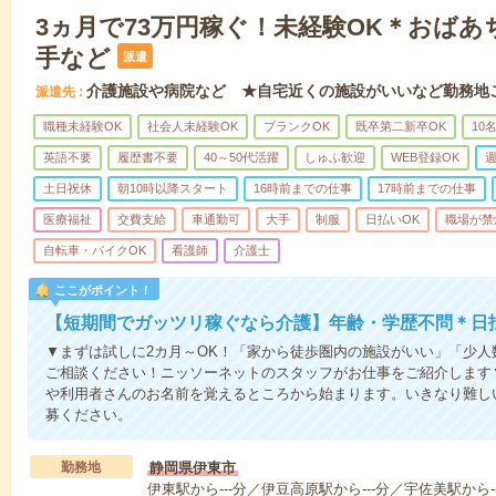
3ヵ月で73万円稼ぐ！未経験OK＊おば
手など
派遣
介護施設や病院など ★自宅近くの施設がいいなど勤務地
派遣先
職種未経験OK
社会人未経験OK
ブランクOK
既卒第二新卒OK
10
英語不要
履歴書不要
40～50代活躍
しゅふ歓迎
WEB登録OK
週
土日祝休
朝10時以降スタート
16時前までの仕事
17時前までの仕事
医療福祉
交費支給
車通勤可
大手
制服
日払いOK
職場が禁
自転車・バイクOK
看護師
介護士
ここがポイント！
【短期間でガッツリ稼ぐなら介護】年齢・学歴不問＊日払
▼まずは試しに2カ月～OK！「家から徒歩圏内の施設がいい」「少
ご相談ください！ニッソーネットのスタッフがお仕事をご紹介します
や利用者さんのお名前を覚えるところから始まります。いきなり難し
募ください。
勤務地
静岡県伊東市
伊東駅から---分／伊豆高原駅から---分／宇佐美駅から--