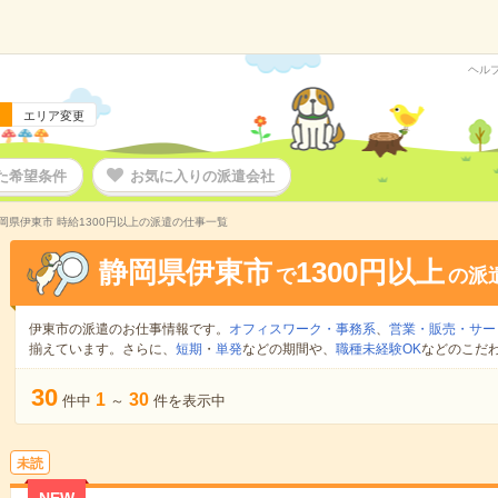
ヘル
エリア変更
た希望条件
お気に入りの派遣会社
岡県伊東市 時給1300円以上の派遣の仕事一覧
静岡県伊東市
1300円以上
で
の派
伊東市の派遣のお仕事情報です。
オフィスワーク・事務系
、
営業・販売・サー
揃えています。さらに、
短期
・
単発
などの期間や、
職種未経験OK
などのこだ
30
1
30
件中
～
件を表示中
未読