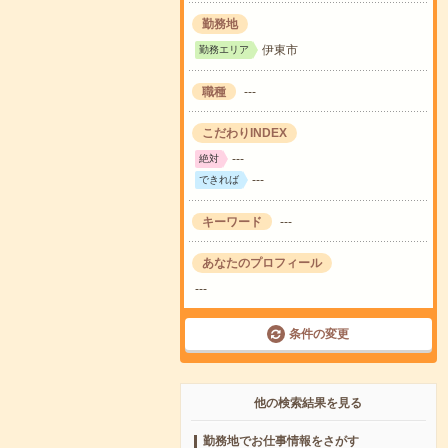
勤務地
伊東市
勤務エリア
職種
---
こだわりINDEX
---
絶対
---
できれば
キーワード
---
あなたのプロフィール
---
条件の変更
他の検索結果を見る
勤務地でお仕事情報をさがす