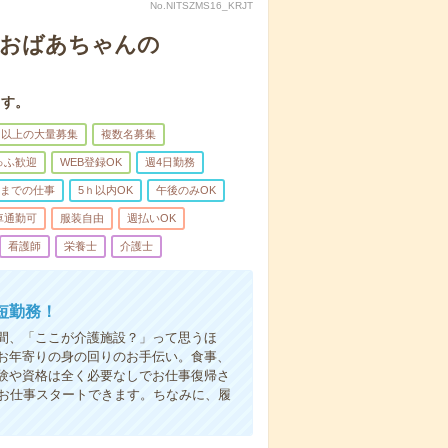
No.NITSZMS16_KRJT
＊おばあちゃんの
ます。
名以上の大量募集
複数名募集
ゅふ歓迎
WEB登録OK
週4日勤務
前までの仕事
5ｈ以内OK
午後のみOK
車通勤可
服装自由
週払いOK
看護師
栄養士
介護士
短勤務！
間、「ここが介護施設？」って思うほ
お年寄りの身の回りのお手伝い。食事、
験や資格は全く必要なしでお仕事復帰さ
はお仕事スタートできます。ちなみに、履