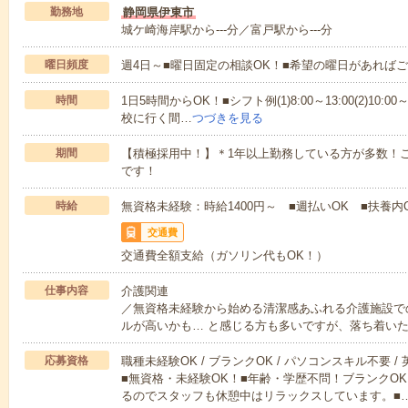
勤務地
静岡県伊東市
城ケ崎海岸駅から---分／富戸駅から---分
曜日頻度
週4日～■曜日固定の相談OK！■希望の曜日があれば
時間
1日5時間からOK！■シフト例(1)8:00～13:00(2)10:00～
校に行く間…
つづきを見る
期間
【積極採用中！】＊1年以上勤務している方が多数！ご
です！
時給
無資格未経験：時給1400円～ ■週払いOK ■扶養内
交通費
交通費全額支給（ガソリン代もOK！）
仕事内容
介護関連
／無資格未経験から始める清潔感あふれる介護施設で
ルが高いかも… と感じる方も多いですが、落ち着い
応募資格
職種未経験OK / ブランクOK / パソコンスキル不要 /
■無資格・未経験OK！■年齢・学歴不問！ブランクO
るのでスタッフも休憩中はリラックスしています。■