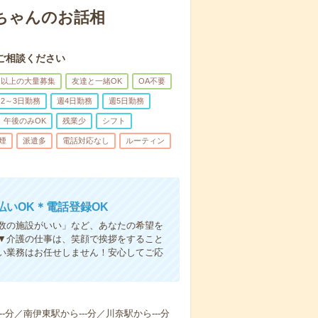
あちゃんのお話相
ご相談ください
名以上の大量募集
友達と一緒OK
OA不要
2～3日勤務
週4日勤務
週5日勤務
午後のみOK
残業少
シフト
煙
派遣多
電話対応なし
ルーティン
いOK＊電話登録OK
人数の施設がいい」など、あなたの希望を
▼介護の仕事は、笑顔で挨拶をすること
い業務はお任せしません！安心してご応
-分／南伊東駅から---分／川奈駅から---分