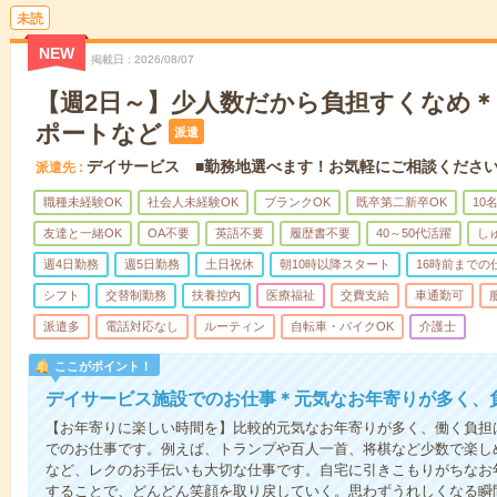
未読
NEW
掲載日
2026/08/07
【週2日～】少人数だから負担すくなめ
ポートなど
派遣
デイサービス ■勤務地選べます！お気軽にご相談くださ
派遣先
職種未経験OK
社会人未経験OK
ブランクOK
既卒第二新卒OK
10
友達と一緒OK
OA不要
英語不要
履歴書不要
40～50代活躍
し
週4日勤務
週5日勤務
土日祝休
朝10時以降スタート
16時前までの
シフト
交替制勤務
扶養控内
医療福祉
交費支給
車通勤可
派遣多
電話対応なし
ルーティン
自転車・バイクOK
介護士
ここがポイント！
デイサービス施設でのお仕事＊元気なお年寄りが多く、
【お年寄りに楽しい時間を】比較的元気なお年寄りが多く、働く負担
でのお仕事です。例えば、トランプや百人一首、将棋など少数で楽し
など、レクのお手伝いも大切な仕事です。自宅に引きこもりがちなお
することで、どんどん笑顔を取り戻していく。思わずうれしくなる瞬