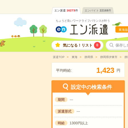
エン派遣
16273
件
エンバイト
22168
件
ちょうど良いワークライフバランスが叶う
東海版
気になる！リスト
0
保存し
派遣TOP
東海
静岡県
静岡県伊東市
静
,
1
4
2
3
平均時給:
円
設定中の検索条件
期間
---
派遣形式
---
時給
1300円以上