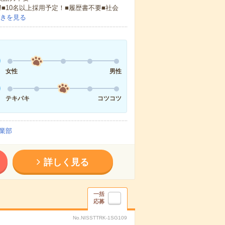
!■10名以上採用予定！■履歴書不要■社会
きを見る
女性
男性
テキパキ
コツコツ
業部
詳しく見る
一括
応募
No.NISSTTRK-1SG109