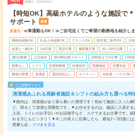
NEW
掲載日
2026/08/07
【時短OK】高級ホテルのような施設で
サポート
派遣
≪車通勤もOK！≫ご自宅近くでご希望の勤務地を紹介し
派遣先
職種未経験OK
社会人未経験OK
ブランクOK
既卒第二新卒OK
10
友達と一緒OK
OA不要
英語不要
履歴書不要
40～50代活躍
し
週5日勤務
土日祝休
朝10時以降スタート
16時前までの仕事
17時
残業なし
シフト
交替制勤務
扶養控内
医療福祉
交費支給
職場が禁煙
派遣多
電話対応なし
ルーティン
自転車・バイクOK
ここがポイント！
清潔感あふれる高齢者施設＆シフトの組み方も選べる時
▼館内は、清潔感があり落ち着いた環境です！初めて施設に入った瞬
ど、明るくて清潔な雰囲気です。▼お任せするのは、施設に入居する
入浴、トイレのお手伝いやお話相手など、スグできるお仕事です。経
れる方にもピッタリ！▼今この求人に応募したら、最短2～3日後に
歴書も必…
つづきを見る