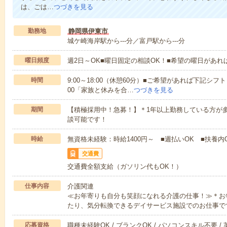
は、ごは…
つづきを見る
勤務地
静岡県伊東市
城ケ崎海岸駅から---分／富戸駅から---分
曜日頻度
週2日～OK■曜日固定の相談OK！■希望の曜日があ
時間
9:00～18:00（休憩60分）■ご希望があれば下記シフトもOK
00「家族と休みを合…
つづきを見る
期間
【積極採用中！急募！】＊1年以上勤務している方が多
談可能です！
時給
無資格未経験：時給1400円～ ■週払いOK ■扶養内O
交通費
交通費全額支給（ガソリン代もOK！）
仕事内容
介護関連
≪お年寄りも自分も笑顔になれる介護の仕事！≫＊お
たり、気分転換できるデイサービス施設でのお仕事で
応募資格
職種未経験OK / ブランクOK / パソコンスキル不要 /