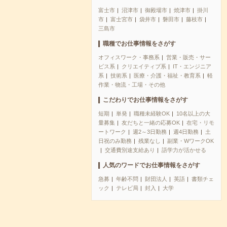
富士市
沼津市
御殿場市
焼津市
掛川
市
富士宮市
袋井市
磐田市
藤枝市
三島市
職種でお仕事情報をさがす
オフィスワーク・事務系
営業・販売・サー
ビス系
クリエイティブ系
IT・エンジニア
系
技術系
医療・介護・福祉・教育系
軽
作業・物流・工場・その他
こだわりでお仕事情報をさがす
短期
単発
職種未経験OK
10名以上の大
量募集
友だちと一緒の応募OK
在宅・リモ
ートワーク
週2～3日勤務
週4日勤務
土
日祝のみ勤務
残業なし
副業・WワークOK
交通費別途支給あり
語学力が活かせる
人気のワードでお仕事情報をさがす
急募
年齢不問
財団法人
英語
書類チェ
ック
テレビ局
封入
大学