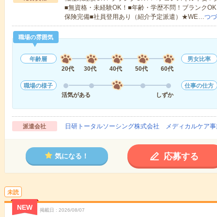
■無資格・未経験OK！■年齢・学歴不問！ブランクOK
保険完備■社員登用あり（紹介予定派遣）★WE…
つづ
職場の雰囲気
年齢層
男女比率
20代
30代
40代
50代
60代
職場の様子
仕事の仕方
活気がある
しずか
日研トータルソーシング株式会社 メディカルケア事
派遣会社
応募する
気になる！
未読
NEW
掲載日
2026/08/07