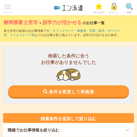
メニュー
気になる!
ログイン
検索
静岡県富士宮市
×
語学力が活かせる
のお仕事一覧
富士宮市の派遣のお仕事情報です。
オフィスワーク・事務系
、
営業・販売・サービス
系
、
クリエイティブ系
などのお仕事を取り揃えています。語学力が活かせるの条件の
他に、
交通費別途支給あり
、
職種未経験OK
、
友だちと一緒の応募OK
などのこだわり
条件も取り揃えています。
検索した条件に合う
お仕事がありませんでした
条件を変更して再検索
検索条件を追加して絞り込む
職種
でお仕事情報を絞り込む