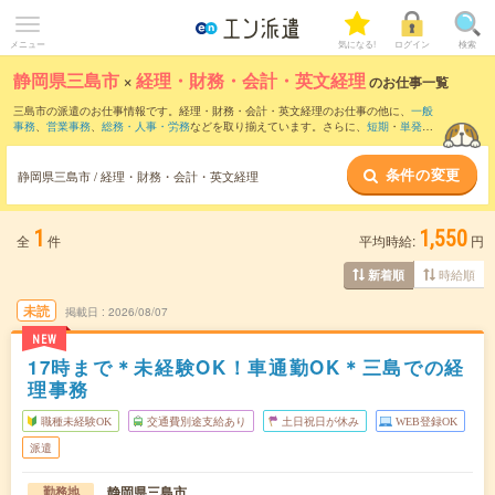
メニュー
気になる!
ログイン
検索
静岡県三島市
×
経理・財務・会計・英文経理
のお仕事一覧
三島市の派遣のお仕事情報です。経理・財務・会計・英文経理のお仕事の他に、
一般
事務
、
営業事務
、
総務・人事・労務
などを取り揃えています。さらに、
短期
・
単発
な
どの期間や、
職種未経験OK
などのこだわり条件で絞り込んでいただけます。職種辞
典：
経理・財務・会計・英文経理のお仕事とは？とは？
条件の変更
静岡県三島市 / 経理・財務・会計・英文経理
1
1,550
全
件
平均時給:
円
時給順
新着順
未読
掲載日
2026/08/07
NEW
17時まで＊未経験OK！車通勤OK＊三島での経
理事務
職種未経験OK
交通費別途支給あり
土日祝日が休み
WEB登録OK
派遣
静岡県三島市
勤務地