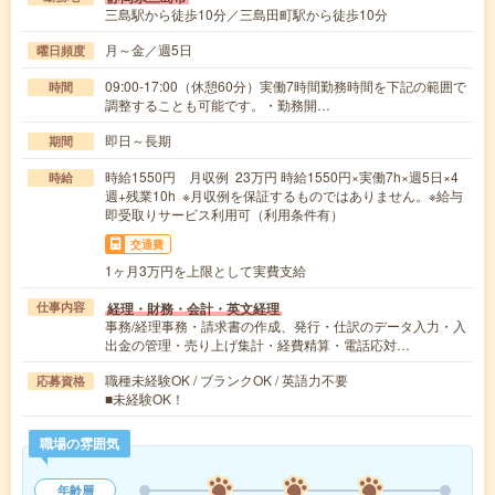
三島駅から徒歩10分／三島田町駅から徒歩10分
月～金／週5日
曜日頻度
09:00-17:00（休憩60分）実働7時間勤務時間を下記の範囲で
時間
調整することも可能です。・勤務開…
即日～長期
期間
時給1550円 月収例 23万円 時給1550円×実働7h×週5日×4
時給
週+残業10h ※月収例を保証するものではありません。※給与
即受取りサービス利用可（利用条件有）
交通費
1ヶ月3万円を上限として実費支給
経理・財務・会計・英文経理
仕事内容
事務/経理事務・請求書の作成、発行・仕訳のデータ入力・入
出金の管理・売り上げ集計・経費精算・電話応対…
職種未経験OK / ブランクOK / 英語力不要
応募資格
■未経験OK！
職場の雰囲気
年齢層