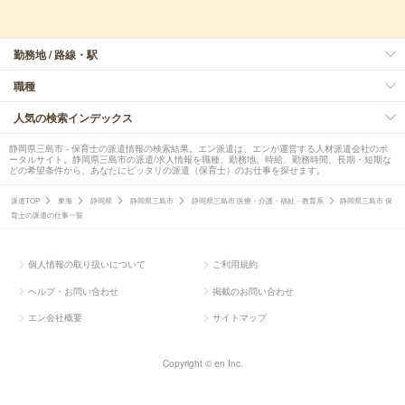
勤務地 / 路線・駅
職種
人気の検索インデックス
静岡県三島市 - 保育士の派遣情報の検索結果。エン派遣は、エンが運営する人材派遣会社のポ
ータルサイト。静岡県三島市の派遣/求人情報を職種、勤務地、時給、勤務時間、長期・短期な
どの希望条件から、あなたにピッタリの派遣（保育士）のお仕事を探せます。
派遣TOP
東海
静岡県
静岡県三島市
静岡県三島市 医療・介護・福祉・教育系
静岡県三島市 保
育士の派遣の仕事一覧
個人情報の取り扱いについて
ご利用規約
ヘルプ・お問い合わせ
掲載のお問い合わせ
エン会社概要
サイトマップ
Copyright © en Inc.