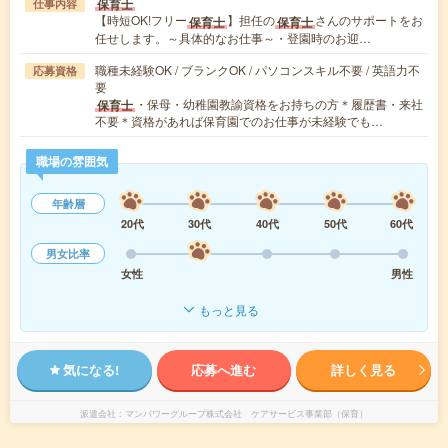
保育士
仕事内容
【時短OK!フリー
】担任の
さんのサポートをお
保育士
保育士
任せします。～具体的なお仕事～・登園時のお迎…
職種未経験OK / ブランクOK / パソコンスキル不要 / 英語力不
応募資格
要
・保母・幼稚園教諭資格をお持ちの方＊履歴書・来社
保育士
不要＊資格があれば保育園でのお仕事が未経験でも…
職場の雰囲気
年齢層
20代
30代
40代
50代
60代
男女比率
女性
男性
もっと見る
気になる!
応募へ進む
詳しく見る
派遣会社
マンパワーグループ株式会社 ケアサービス事業部（保育）