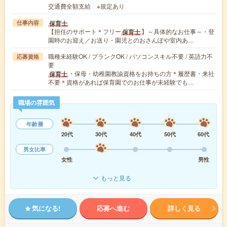
交通費全額支給 ※規定あり
保育士
仕事内容
【担任のサポート＊フリー
】～具体的なお仕事～・登
保育士
園時のお迎え／お送り・園児とのおさんぽや室内あ…
職種未経験OK / ブランクOK / パソコンスキル不要 / 英語力不
応募資格
要
・保母・幼稚園教諭資格をお持ちの方＊履歴書・来社
保育士
不要＊資格があれば保育園でのお仕事が未経験でも…
職場の雰囲気
年齢層
20代
30代
40代
50代
60代
男女比率
女性
男性
もっと見る
気になる!
応募へ進む
詳しく見る