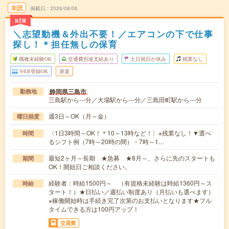
未読
掲載日
2026/08/06
NEW
＼志望動機＆外出不要！／エアコンの下で仕事
探し！＊担任無しの保育
職種未経験OK
交通費別途支給あり
土日祝日が休み
残業なし
WEB登録OK
派遣
静岡県三島市
勤務地
三島駅から---分／大場駅から---分／三島田町駅から---分
週3日～OK（月～金）
曜日頻度
〈1日3時間～OK！＊10～13時など！〉※残業なし！▼選べ
時間
るシフト例（7時～20時の間）・7時～1…
最短2ヶ月～長期 ★急募 ★8月～、さらに先のスタートも
期間
OK！開始日ご相談ください。
経験者：時給1500円～ （有資格未経験は時給1360円～ス
時給
タート！）★日払い／週払い制度あり（月払いも選べます）
※稼働開始時は手続き完了次第のお支払いとなります★フル
タイムできる方は100円アップ！
交通費