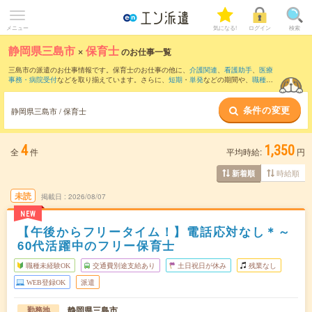
メニュー
気になる!
ログイン
検索
静岡県三島市
×
保育士
のお仕事一覧
三島市の派遣のお仕事情報です。保育士のお仕事の他に、
介護関連
、
看護助手
、
医療
事務・病院受付
などを取り揃えています。さらに、
短期
・
単発
などの期間や、
職種未
経験OK
などのこだわり条件で絞り込んでいただけます。職種辞典：
保育士のお仕事と
は？とは？
条件の変更
静岡県三島市 / 保育士
4
1,350
全
件
平均時給:
円
時給順
新着順
未読
掲載日
2026/08/07
NEW
【午後からフリータイム！】電話応対なし＊～
60代活躍中のフリー保育士
職種未経験OK
交通費別途支給あり
土日祝日が休み
残業なし
WEB登録OK
派遣
静岡県三島市
勤務地