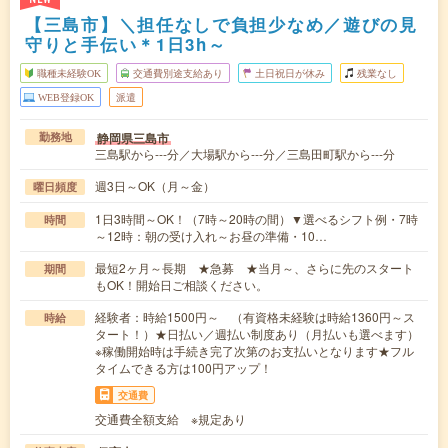
【三島市】＼担任なしで負担少なめ／遊びの見
守りと手伝い＊1日3h～
職種未経験OK
交通費別途支給あり
土日祝日が休み
残業なし
WEB登録OK
派遣
静岡県三島市
勤務地
三島駅から---分／大場駅から---分／三島田町駅から---分
週3日～OK（月～金）
曜日頻度
1日3時間～OK！（7時～20時の間）▼選べるシフト例・7時
時間
～12時：朝の受け入れ～お昼の準備・10…
最短2ヶ月～長期 ★急募 ★当月～、さらに先のスタート
期間
もOK！開始日ご相談ください。
経験者：時給1500円～ （有資格未経験は時給1360円～ス
時給
タート！）★日払い／週払い制度あり（月払いも選べます）
※稼働開始時は手続き完了次第のお支払いとなります★フル
タイムできる方は100円アップ！
交通費
交通費全額支給 ※規定あり