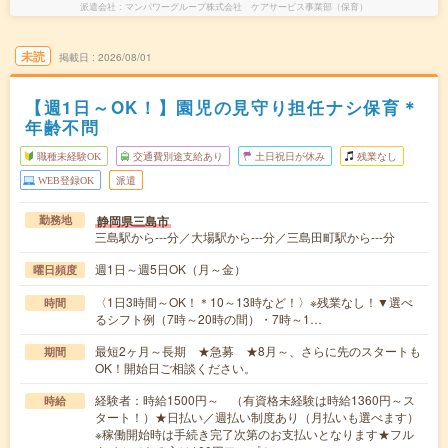
派遣会社
マンパワーグループ株式会社 ケアサービス事業部（保育）
未読
掲載日
2026/08/01
【週1日～OK！】園児の見守り担任ナシ保育＊
年齢不問
職種未経験OK
交通費別途支給あり
土日祝日が休み
残業なし
WEB登録OK
派遣
静岡県三島市
勤務地
三島駅から---分／大場駅から---分／三島田町駅から---分
週1日～週5日OK（月～金）
曜日頻度
〈1日3時間～OK！＊10～13時など！〉※残業なし！▼選べ
時間
るシフト例（7時～20時の間）・7時～1…
最短2ヶ月～長期 ★急募 ★8月～、さらに先のスタートも
期間
OK！開始日ご相談ください。
経験者：時給1500円～ （有資格未経験は時給1360円～ス
時給
タート！）★日払い／週払い制度あり（月払いも選べます）
※稼働開始時は手続き完了次第のお支払いとなります★フル