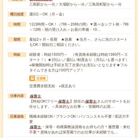
三島駅から---分／大場駅から---分／三島田町駅から---分
週3日～OK（月～金）
曜日頻度
1日3時間～OK！（7時～20時の間）▼選べるシフト例・7時
時間
～12時：朝の受け入れ～お昼の準備・10…
最短2ヶ月～長期 ★急募 ★当月～、さらに先のスタート
期間
もOK！開始日ご相談ください。
経験者：時給1500円～ （有資格未経験は時給1360円～ス
時給
タート！）★日払い／週払い制度あり（月払いも選べます）
※稼働開始時は手続き完了次第のお支払いとなります★フル
タイムできる方は100円アップ！
交通費
交通費全額支給 ※規定あり
保育士
仕事内容
【時短OK!フリー
】担任の
さんのサポートをお
保育士
保育士
任せします。～具体的なお仕事～・登園時のお迎…
職種未経験OK / ブランクOK / パソコンスキル不要 / 英語力不
応募資格
要
・保母・幼稚園教諭資格をお持ちの方＊履歴書・来社
保育士
不要＊資格があれば保育園でのお仕事が未経験でも…