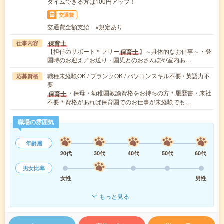
タイムできる方は100円アップ！
交通費
交通費全額支給 ※規定あり
保育士
仕事内容
【担任のサポート＊フリー
】～具体的なお仕事～・登
保育士
園時のお迎え／お送り・園児とのおさんぽや室内あ…
職種未経験OK / ブランクOK / パソコンスキル不要 / 英語力不
応募資格
要
・保母・幼稚園教諭資格をお持ちの方＊履歴書・来社
保育士
不要＊資格があれば保育園でのお仕事が未経験でも…
職場の雰囲気
年齢層
20代
30代
40代
50代
60代
男女比率
女性
男性
もっと見る