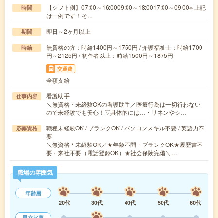
【シフト例】07:00～16:0009:00～18:0017:00～09:00※ 上記
時間
は一例です！そ…
即日～2ヶ月以上
期間
無資格の方：時給1400円～1750円 / 介護福祉士：時給1700
時給
円～2125円 / 初任者以上：時給1500円～1875円
交通費
全額支給
看護助手
仕事内容
＼無資格・未経験OKの看護助手／医療行為は一切行わない
ので未経験でも安心！▽具体的には…・リネンやシ…
職種未経験OK / ブランクOK / パソコンスキル不要 / 英語力不
応募資格
要
＼無資格＊未経験OK／★年齢不問・ブランクOK★履歴書不
要・来社不要（電話登録OK）★社会保険完備＼…
職場の雰囲気
年齢層
20代
30代
40代
50代
60代
男女比率