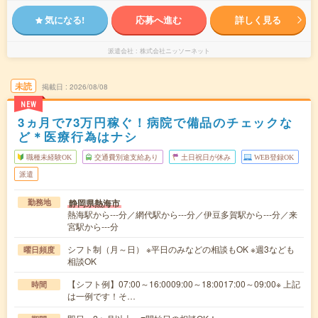
気になる!
応募へ進む
詳しく見る
派遣会社
株式会社ニッソーネット
未読
掲載日
2026/08/08
NEW
3ヵ月で73万円稼ぐ！病院で備品のチェックな
ど＊医療行為はナシ
職種未経験OK
交通費別途支給あり
土日祝日が休み
WEB登録OK
派遣
静岡県熱海市
勤務地
熱海駅から---分／網代駅から---分／伊豆多賀駅から---分／来
宮駅から---分
シフト制（月～日） ※平日のみなどの相談もOK ※週3なども
曜日頻度
相談OK
【シフト例】07:00～16:0009:00～18:0017:00～09:00※ 上記
時間
は一例です！そ…