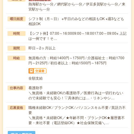
熱海駅から---分／網代駅から---分／伊豆多賀駅から---分／来
宮駅から---分
シフト制（月～日） ※平日のみなどの相談もOK ※週3なども
曜日頻度
相談OK
【シフト例】07:00～16:0009:00～18:0017:00～09:00※ 上記
時間
は一例です！そ…
即日～2ヶ月以上
期間
無資格の方：時給1400円～1750円 / 介護福祉士：時給1700
時給
円～2125円 / 初任者以上：時給1500円～1875円
交通費
全額支給
看護助手
仕事内容
＼無資格・未経験OKの看護助手／医療行為は一切行わない
ので未経験でも安心！▽具体的には…・リネンやシ…
職種未経験OK / ブランクOK / パソコンスキル不要 / 英語力不
応募資格
要
＼無資格＊未経験OK／★年齢不問・ブランクOK★履歴書不
要・来社不要（電話登録OK）★社会保険完備＼…