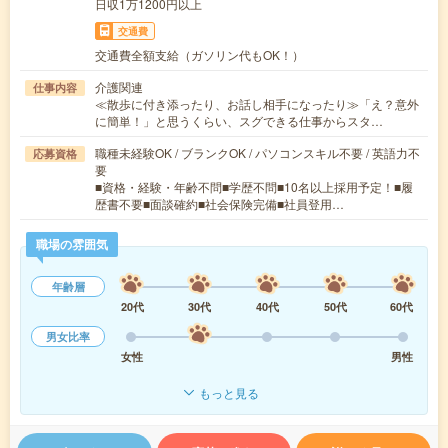
日収1万1200円以上
交通費
交通費全額支給（ガソリン代もOK！）
介護関連
仕事内容
≪散歩に付き添ったり、お話し相手になったり≫「え？意外
に簡単！」と思うくらい、スグできる仕事からスタ…
職種未経験OK / ブランクOK / パソコンスキル不要 / 英語力不
応募資格
要
■資格・経験・年齢不問■学歴不問■10名以上採用予定！■履
歴書不要■面談確約■社会保険完備■社員登用…
職場の雰囲気
年齢層
20代
30代
40代
50代
60代
男女比率
女性
男性
もっと見る