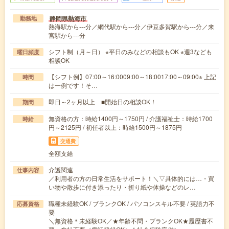
静岡県熱海市
勤務地
熱海駅から---分／網代駅から---分／伊豆多賀駅から---分／来
宮駅から---分
シフト制（月～日） ※平日のみなどの相談もOK ※週3なども
曜日頻度
相談OK
【シフト例】07:00～16:0009:00～18:0017:00～09:00※ 上記
時間
は一例です！そ…
即日～2ヶ月以上 ■開始日の相談OK！
期間
無資格の方：時給1400円～1750円 / 介護福祉士：時給1700
時給
円～2125円 / 初任者以上：時給1500円～1875円
交通費
全額支給
介護関連
仕事内容
／利用者の方の日常生活をサポート！＼▽具体的には…・買
い物や散歩に付き添ったり・折り紙や体操などのレ…
職種未経験OK / ブランクOK / パソコンスキル不要 / 英語力不
応募資格
要
＼無資格＊未経験OK／★年齢不問・ブランクOK★履歴書不