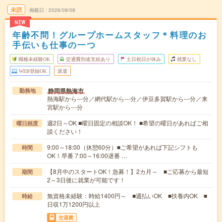
未読
掲載日
2026/08/08
NEW
年齢不問！グループホームスタッフ＊料理のお
手伝いも仕事の一つ
職種未経験OK
交通費別途支給あり
土日祝日が休み
残業なし
WEB登録OK
派遣
静岡県熱海市
勤務地
熱海駅から---分／網代駅から---分／伊豆多賀駅から---分／来
宮駅から---分
週2日～OK ■曜日固定の相談OK！ ■希望の曜日があればご相
曜日頻度
談ください！
9:00～18:00（休憩60分）■ご希望があれば下記シフトも
時間
OK！早番 7:00～16:00遅番 …
【8月中のスタートOK！急募！】2カ月～ ■ご応募から最短
期間
2～3日後に就業が可能です！
無資格未経験：時給1400円～ ■週払いOK ■扶養内OK ■
時給
日収1万1200円以上
交通費