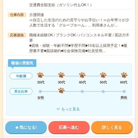
交通費全額支給（ガソリン代もOK！）
介護関連
仕事内容
≪自立した生活のための見守りやお手伝い！≫お年寄りが少
人数で生活する「グループホーム」。利用者さんが…
職種未経験OK / ブランクOK / パソコンスキル不要 / 英語力不
応募資格
要
■資格・経験・年齢不問■学歴不問■10名以上採用予定！■履
歴書不要■面談確約■社会保険完備■社員登用…
職場の雰囲気
年齢層
20代
30代
40代
50代
60代
男女比率
女性
男性
もっと見る
気になる!
応募へ進む
詳しく見る