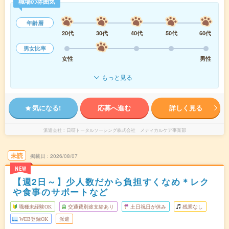
職場の雰囲気
年齢層
20代
30代
40代
50代
60代
男女比率
女性
男性
もっと見る
気になる!
応募へ進む
詳しく見る
派遣会社
日研トータルソーシング株式会社 メディカルケア事業部
未読
掲載日
2026/08/07
NEW
【週2日～】少人数だから負担すくなめ＊レク
や食事のサポートなど
職種未経験OK
交通費別途支給あり
土日祝日が休み
残業なし
WEB登録OK
派遣