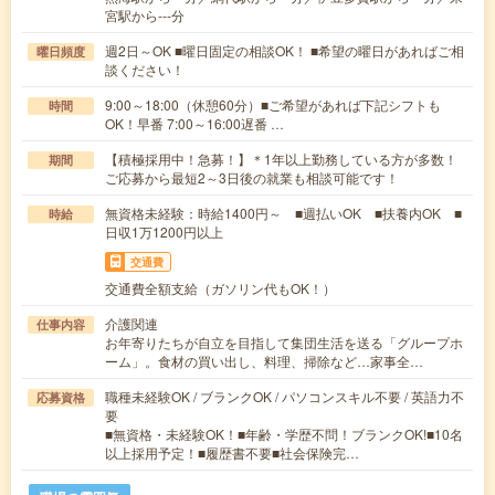
宮駅から---分
週2日～OK ■曜日固定の相談OK！ ■希望の曜日があればご相
曜日頻度
談ください！
9:00～18:00（休憩60分）■ご希望があれば下記シフトも
時間
OK！早番 7:00～16:00遅番 …
【積極採用中！急募！】＊1年以上勤務している方が多数！
期間
ご応募から最短2～3日後の就業も相談可能です！
無資格未経験：時給1400円～ ■週払いOK ■扶養内OK ■
時給
日収1万1200円以上
交通費
交通費全額支給（ガソリン代もOK！）
介護関連
仕事内容
お年寄りたちが自立を目指して集団生活を送る「グループホ
ーム」。食材の買い出し、料理、掃除など…家事全…
職種未経験OK / ブランクOK / パソコンスキル不要 / 英語力不
応募資格
要
■無資格・未経験OK！■年齢・学歴不問！ブランクOK!■10名
以上採用予定！■履歴書不要■社会保険完…