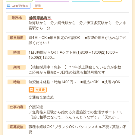
WEB登録OK
派遣
静岡県熱海市
勤務地
熱海駅から---分／網代駅から---分／伊豆多賀駅から---分／来
宮駅から---分
週4日～OK ■曜日固定の相談OK！ ■希望の曜日があればご相
曜日頻度
談ください！
1日5時間からOK！■シフト例(1)8:00～13:00(2)10:00～
時間
15:00(3)12:00…
【積極採用中！急募！】＊1年以上勤務している方が多数！
期間
ご応募から最短2～3日後の就業も相談可能です！
無資格未経験：時給1400円～ ■週払いOK ■扶養内OK
時給
交通費
交通費全額支給
介護関連
仕事内容
／無資格未経験から始める介護施設での生活サポート！＼
「話し相手になって、うんうんとうなずく」「天気が…
職種未経験OK / ブランクOK / パソコンスキル不要 / 英語力不
応募資格
要