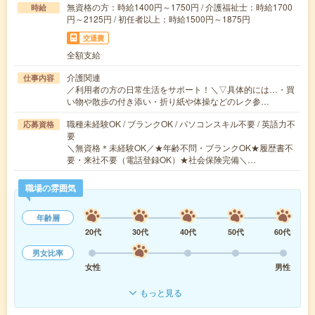
無資格の方：時給1400円～1750円 / 介護福祉士：時給1700
時給
円～2125円 / 初任者以上：時給1500円～1875円
交通費
全額支給
介護関連
仕事内容
／利用者の方の日常生活をサポート！＼▽具体的には…・買
い物や散歩の付き添い・折り紙や体操などのレク参…
職種未経験OK / ブランクOK / パソコンスキル不要 / 英語力不
応募資格
要
＼無資格＊未経験OK／★年齢不問・ブランクOK★履歴書不
要・来社不要（電話登録OK）★社会保険完備＼…
職場の雰囲気
年齢層
20代
30代
40代
50代
60代
男女比率
女性
男性
もっと見る