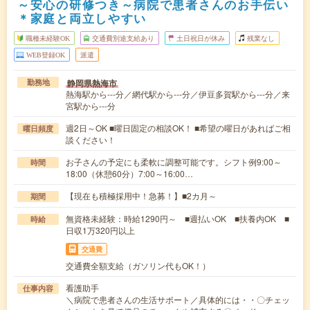
～安心の研修つき～病院で患者さんのお手伝い
＊家庭と両立しやすい
職種未経験OK
交通費別途支給あり
土日祝日が休み
残業なし
WEB登録OK
派遣
静岡県熱海市
勤務地
熱海駅から---分／網代駅から---分／伊豆多賀駅から---分／来
宮駅から---分
週2日～OK ■曜日固定の相談OK！ ■希望の曜日があればご相
曜日頻度
談ください！
お子さんの予定にも柔軟に調整可能です。シフト例9:00～
時間
18:00（休憩60分）7:00～16:00…
【現在も積極採用中！急募！】■2カ月～
期間
無資格未経験：時給1290円～ ■週払いOK ■扶養内OK ■
時給
日収1万320円以上
交通費
交通費全額支給（ガソリン代もOK！）
看護助手
仕事内容
＼病院で患者さんの生活サポート／具体的には・・〇チェッ