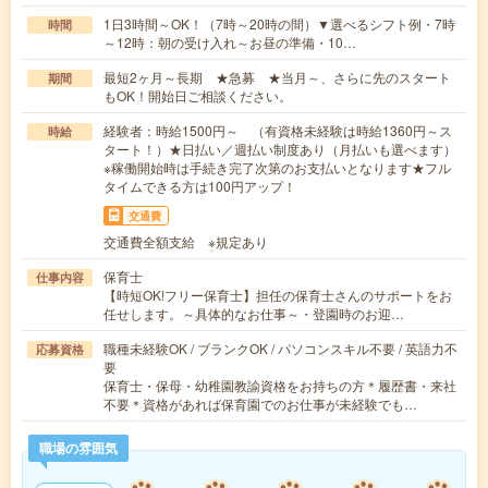
1日3時間～OK！（7時～20時の間）▼選べるシフト例・7時
時間
～12時：朝の受け入れ～お昼の準備・10…
最短2ヶ月～長期 ★急募 ★当月～、さらに先のスタート
期間
もOK！開始日ご相談ください。
経験者：時給1500円～ （有資格未経験は時給1360円～ス
時給
タート！）★日払い／週払い制度あり（月払いも選べます）
※稼働開始時は手続き完了次第のお支払いとなります★フル
タイムできる方は100円アップ！
交通費
交通費全額支給 ※規定あり
保育士
仕事内容
【時短OK!フリー保育士】担任の保育士さんのサポートをお
任せします。～具体的なお仕事～・登園時のお迎…
職種未経験OK / ブランクOK / パソコンスキル不要 / 英語力不
応募資格
要
保育士・保母・幼稚園教諭資格をお持ちの方＊履歴書・来社
不要＊資格があれば保育園でのお仕事が未経験でも…
職場の雰囲気