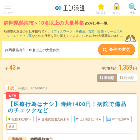
メニュー
気になる!
ログイン
検索
静岡県熱海市
×
10名以上の大量募集
のお仕事一覧
熱海市の派遣のお仕事情報です。
オフィスワーク・事務系
、
営業・販売・サービス系
、
クリエイティブ系
などのお仕事を取り揃えています。10名以上の大量募集の条件の
他に、
交通費別途支給あり
、
職種未経験OK
、
友だちと一緒の応募OK
などのこだわり
条件も取り揃えています。
条件の変更
静岡県熱海市 / 10名以上の大量募集
43
1,359
全
件
平均時給:
円
時給順
新着順
未読
掲載日
2026/08/09
NEW
【医療行為はナシ】時給1400円！病院で備品
のチェックなど
職種未経験OK
交通費別途支給あり
土日祝日が休み
WEB登録OK
派遣
静岡県熱海市
勤務地