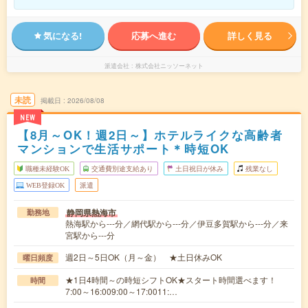
気になる!
応募へ進む
詳しく見る
派遣会社
株式会社ニッソーネット
未読
掲載日
2026/08/08
NEW
【8月～OK！週2日～】ホテルライクな高齢者
マンションで生活サポート＊時短OK
職種未経験OK
交通費別途支給あり
土日祝日が休み
残業なし
WEB登録OK
派遣
静岡県熱海市
勤務地
熱海駅から---分／網代駅から---分／伊豆多賀駅から---分／来
宮駅から---分
週2日～5日OK（月～金） ★土日休みOK
曜日頻度
★1日4時間～の時短シフトOK★スタート時間選べます！
時間
7:00～16:009:00～17:0011:…