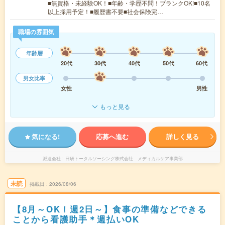
■無資格・未経験OK！■年齢・学歴不問！ブランクOK!■10名
以上採用予定！■履歴書不要■社会保険完…
職場の雰囲気
年齢層
20代
30代
40代
50代
60代
男女比率
女性
男性
もっと見る
気になる!
応募へ進む
詳しく見る
派遣会社
日研トータルソーシング株式会社 メディカルケア事業部
未読
掲載日
2026/08/06
【8月～OK！週2日～】食事の準備などできる
ことから看護助手＊週払いOK