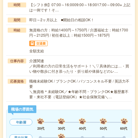
【シフト例】07:00～16:0009:00～18:0017:00～09:00※ 上記
時間
は一例です！そ…
即日～2ヶ月以上 ■開始日の相談OK！
期間
無資格の方：時給1400円～1750円 / 介護福祉士：時給1700
時給
円～2125円 / 初任者以上：時給1500円～1875円
交通費
全額支給
介護関連
仕事内容
／利用者の方の日常生活をサポート！＼▽具体的には…・買
い物や散歩に付き添ったり・折り紙や体操などのレ…
職種未経験OK / ブランクOK / パソコンスキル不要 / 英語力不
応募資格
要
＼無資格＊未経験OK／★年齢不問・ブランクOK★履歴書不
要・来社不要（電話登録OK）★社会保険完備＼…
職場の雰囲気
年齢層
20代
30代
40代
50代
60代
男女比率