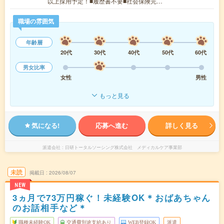
以上採用予定！■履歴書不要■社会保険完…
職場の雰囲気
年齢層
20代
30代
40代
50代
60代
男女比率
女性
男性
もっと見る
気になる!
応募へ進む
詳しく見る
派遣会社
日研トータルソーシング株式会社 メディカルケア事業部
未読
掲載日
2026/08/07
NEW
3ヵ月で73万円稼ぐ！未経験OK＊おばあちゃん
のお話相手など＊
職種未経験OK
交通費別途支給あり
WEB登録OK
派遣