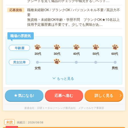
クシートを見て備品のチェックや補充する〇ベッド…
職種未経験OK / ブランクOK / パソコンスキル不要 / 英語力不
応募資格
要
無資格・未経験OK年齢・学歴不問 ブランクOK★10名以上
採用予定履歴書は不要です。少しでも興味があ…
職場の雰囲気
年齢層
20代
30代
40代
50代
60代
男女比率
女性
男性
もっと見る
気になる!
応募へ進む
詳しく見る
派遣会社
日研トータルソーシング株式会社 メディカルケア事業部
未読
掲載日
2026/08/08