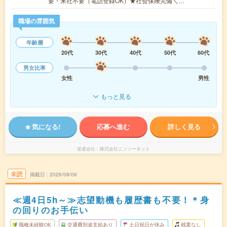
要・来社不要（電話登録OK）★社会保険完備＼…
職場の雰囲気
年齢層
20代
30代
40代
50代
60代
男女比率
女性
男性
もっと見る
気になる!
応募へ進む
詳しく見る
派遣会社
株式会社ニッソーネット
未読
掲載日
2026/08/06
≪週4日5h～≫志望動機も履歴書も不要！＊身
の回りのお手伝い
職種未経験OK
交通費別途支給あり
土日祝日が休み
残業なし