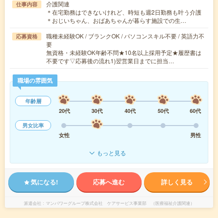
介護関連
仕事内容
＊在宅勤務はできないけれど、時短も週2日勤務も叶う介護
＊おじいちゃん、おばあちゃんが暮らす施設での生…
職種未経験OK / ブランクOK / パソコンスキル不要 / 英語力不
応募資格
要
無資格・未経験OK年齢不問★10名以上採用予定★履歴書は
不要です▽応募後の流れ1)翌営業日までに担当…
職場の雰囲気
年齢層
20代
30代
40代
50代
60代
男女比率
女性
男性
もっと見る
気になる!
応募へ進む
詳しく見る
派遣会社
マンパワーグループ株式会社 ケアサービス事業部 （医療福祉介護関連）