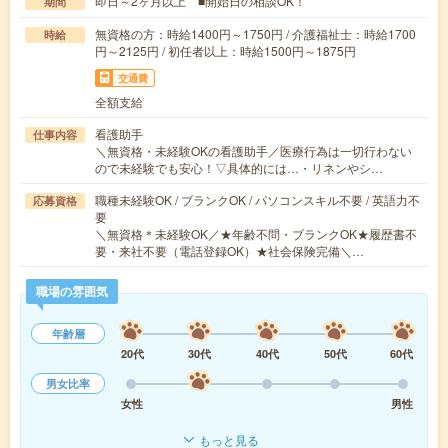
即日～2ヶ月以上 ■開始日の相談OK！
期間
無資格の方：時給1400円～1750円 / 介護福祉士：時給1700
時給
円～2125円 / 初任者以上：時給1500円～1875円
交通費
全額支給
看護助手
仕事内容
＼無資格・未経験OKの看護助手／医療行為は一切行わない
ので未経験でも安心！▽具体的には…・リネンやシ…
職種未経験OK / ブランクOK / パソコンスキル不要 / 英語力不
応募資格
要
＼無資格＊未経験OK／★年齢不問・ブランクOK★履歴書不
要・来社不要（電話登録OK）★社会保険完備＼…
職場の雰囲気
年齢層
20代
30代
40代
50代
60代
男女比率
女性
男性
もっと見る