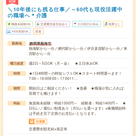
NEW
＼10年後にも残る仕事／～60代も現役活躍中
の職場へ＊介護
職種未経験OK
交通費別途支給あり
土日祝日が休み
残業なし
WEB登録OK
派遣
静岡県熱海市
勤務地
熱海駅から---分／網代駅から---分／伊豆多賀駅から---分／来
宮駅から---分
週2日～5日OK（月～金） ★土日休みOK
曜日頻度
★1日4時間～の時短シフトOK★スタート時間選べます！
時間
7:00～16:009:00～17:0011:…
開始日はご相談ください！ ★急募 ★職場が気に入れば、
期間
長期でも働けます！
無資格未経験：時給1300円～ 経験者：時給1400円～ ★
時給
日払い／週払い制度あり（月払いも選べます）※稼働開始時
は手続き完了次第のお支払いとなります。
交通費
交通費全額支給※規定有