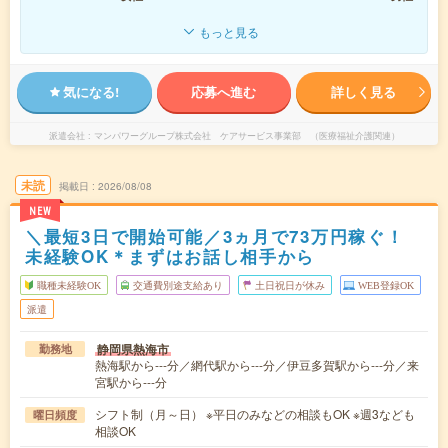
もっと見る
気になる!
応募へ進む
詳しく見る
派遣会社
マンパワーグループ株式会社 ケアサービス事業部 （医療福祉介護関連）
未読
掲載日
2026/08/08
NEW
＼最短3日で開始可能／3ヵ月で73万円稼ぐ！
未経験OK＊まずはお話し相手から
職種未経験OK
交通費別途支給あり
土日祝日が休み
WEB登録OK
派遣
静岡県熱海市
勤務地
熱海駅から---分／網代駅から---分／伊豆多賀駅から---分／来
宮駅から---分
シフト制（月～日） ※平日のみなどの相談もOK ※週3なども
曜日頻度
相談OK