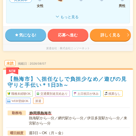
女性
男性
もっと見る
気になる!
応募へ進む
詳しく見る
派遣会社
株式会社ニッソーネット
未読
掲載日
2026/08/07
NEW
【熱海市】＼担任なしで負担少なめ／遊びの見
守りと手伝い＊1日3h～
職種未経験OK
交通費別途支給あり
土日祝日が休み
残業なし
WEB登録OK
派遣
静岡県熱海市
勤務地
熱海駅から---分／網代駅から---分／伊豆多賀駅から---分／来
宮駅から---分
週3日～OK（月～金）
曜日頻度