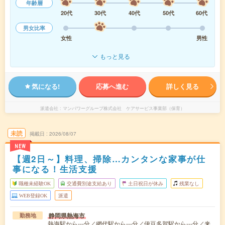
年齢層
20代
30代
40代
50代
60代
男女比率
女性
男性
もっと見る
気になる!
応募へ進む
詳しく見る
派遣会社
マンパワーグループ株式会社 ケアサービス事業部（保育）
未読
掲載日
2026/08/07
NEW
【週2日～】料理、掃除…カンタンな家事が仕
事になる！生活支援
職種未経験OK
交通費別途支給あり
土日祝日が休み
残業なし
WEB登録OK
派遣
静岡県熱海市
勤務地
熱海駅から---分／網代駅から---分／伊豆多賀駅から---分／来