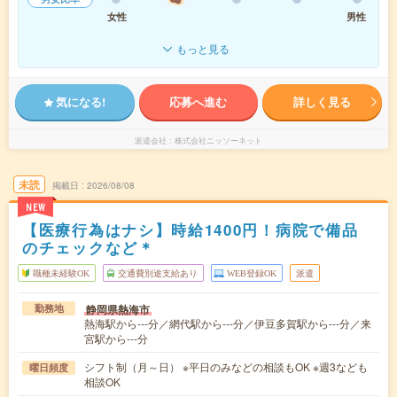
女性
男性
もっと見る
気になる!
応募へ進む
詳しく見る
派遣会社
株式会社ニッソーネット
未読
掲載日
2026/08/08
NEW
【医療行為はナシ】時給1400円！病院で備品
のチェックなど＊
職種未経験OK
交通費別途支給あり
WEB登録OK
派遣
静岡県熱海市
勤務地
熱海駅から---分／網代駅から---分／伊豆多賀駅から---分／来
宮駅から---分
シフト制（月～日） ※平日のみなどの相談もOK ※週3なども
曜日頻度
相談OK