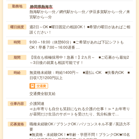
静岡県熱海市
勤務地
熱海駅から---分／網代駅から---分／伊豆多賀駅から---分／来
宮駅から---分
週2日～OK ■曜日固定の相談OK！ ■希望の曜日があればご相
曜日頻度
談ください！
9:00～18:00（休憩60分）■ご希望があれば下記シフトも
時間
OK！早番 7:00～16:00遅番 …
【現在も積極採用中！急募！】2カ月～ ■ご応募から最短2
期間
～3日後の就業も相談可能です！
無資格未経験：時給1400円～ ■週払いOK ■扶養内OK ■
時給
日収1万1200円以上
交通費
交通費全額支給
介護関連
仕事内容
≪お年寄りも自分も笑顔になれる介護の仕事！≫＊お年寄り
が昼間だけ生活のサポートを受けたり、気分転換で…
職種未経験OK / ブランクOK / パソコンスキル不要 / 英語力不
応募資格
要
■無資格・未経験OK！■年齢・学歴不問！ブランクOK!■10名