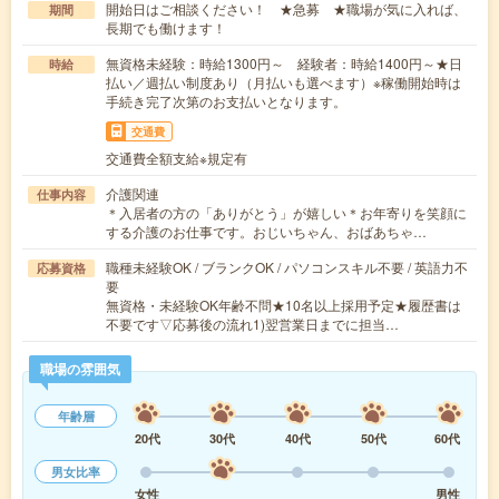
開始日はご相談ください！ ★急募 ★職場が気に入れば、
期間
長期でも働けます！
無資格未経験：時給1300円～ 経験者：時給1400円～★日
時給
払い／週払い制度あり（月払いも選べます）※稼働開始時は
手続き完了次第のお支払いとなります。
交通費
交通費全額支給※規定有
介護関連
仕事内容
＊入居者の方の「ありがとう」が嬉しい＊お年寄りを笑顔に
する介護のお仕事です。おじいちゃん、おばあちゃ…
職種未経験OK / ブランクOK / パソコンスキル不要 / 英語力不
応募資格
要
無資格・未経験OK年齢不問★10名以上採用予定★履歴書は
不要です▽応募後の流れ1)翌営業日までに担当…
職場の雰囲気
年齢層
20代
30代
40代
50代
60代
男女比率
女性
男性