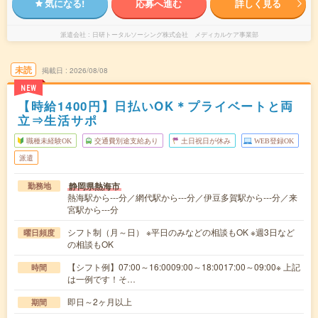
気になる!
応募へ進む
詳しく見る
派遣会社
日研トータルソーシング株式会社 メディカルケア事業部
未読
掲載日
2026/08/08
NEW
【時給1400円】日払いOK＊プライベートと両
立⇒生活サポ
職種未経験OK
交通費別途支給あり
土日祝日が休み
WEB登録OK
派遣
静岡県熱海市
勤務地
熱海駅から---分／網代駅から---分／伊豆多賀駅から---分／来
宮駅から---分
シフト制（月～日） ※平日のみなどの相談もOK ※週3日など
曜日頻度
の相談もOK
【シフト例】07:00～16:0009:00～18:0017:00～09:00※ 上記
時間
は一例です！そ…
即日～2ヶ月以上
期間