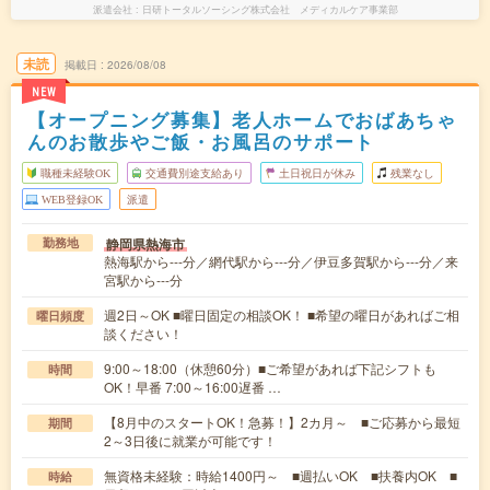
派遣会社
日研トータルソーシング株式会社 メディカルケア事業部
未読
掲載日
2026/08/08
NEW
【オープニング募集】老人ホームでおばあちゃ
んのお散歩やご飯・お風呂のサポート
職種未経験OK
交通費別途支給あり
土日祝日が休み
残業なし
WEB登録OK
派遣
静岡県熱海市
勤務地
熱海駅から---分／網代駅から---分／伊豆多賀駅から---分／来
宮駅から---分
週2日～OK ■曜日固定の相談OK！ ■希望の曜日があればご相
曜日頻度
談ください！
9:00～18:00（休憩60分）■ご希望があれば下記シフトも
時間
OK！早番 7:00～16:00遅番 …
【8月中のスタートOK！急募！】2カ月～ ■ご応募から最短
期間
2～3日後に就業が可能です！
無資格未経験：時給1400円～ ■週払いOK ■扶養内OK ■
時給