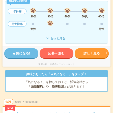
職場の雰囲気
年齢層
20代
30代
40代
50代
60代
男女比率
女性
男性
もっと見る
気になる!
応募へ進む
詳しく見る
派遣会社
株式会社ニッソーネット
興味があったら「★気になる！」をタップ！
「気になる！」を押しておくと、派遣会社から
「面談確約」
や
「応募歓迎」
が届きます！
未読
掲載日
2026/08/09
NEW