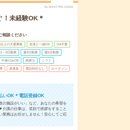
No.NISSTTRK-2SD92
ぐ！未経験OK＊
ご相談ください
名以上の大量募集
友達と一緒OK
OA不要
2～3日勤務
週4日勤務
週5日勤務
午後のみOK
残業少
シフト
煙
派遣多
電話対応なし
ルーティン
いOK＊電話登録OK
人数の施設がいい」など、あなたの希望を
▼介護の仕事は、笑顔で挨拶をすること
い業務はお任せしません！安心してご応