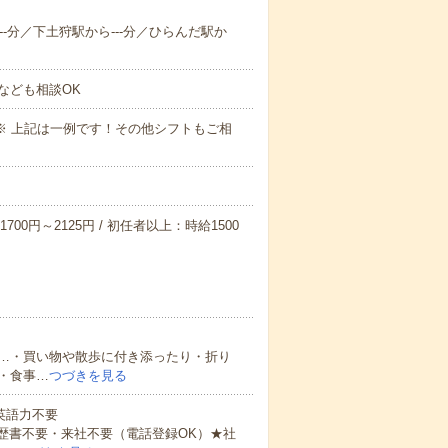
--分／下土狩駅から---分／ひらんだ駅か
なども相談OK
～09:00※ 上記は一例です！その他シフトもご相
700円～2125円 / 初任者以上：時給1500
…・買い物や散歩に付き添ったり・折り
・食事…
つづきを見る
 英語力不要
歴書不要・来社不要（電話登録OK）★社