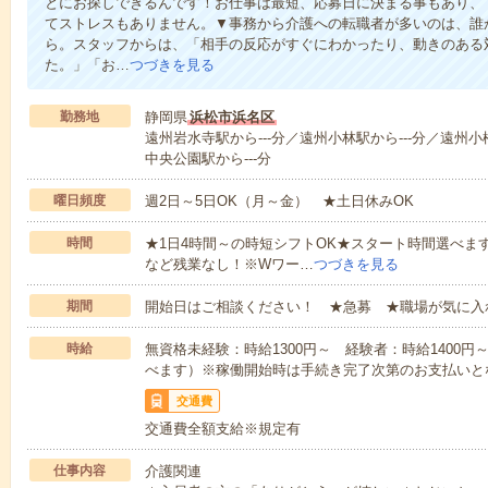
とにお探しできるんです！お仕事は最短、応募日に決まる事もあり、
てストレスもありません。▼事務から介護への転職者が多いのは、誰
ら。スタッフからは、「相手の反応がすぐにわかったり、動きのある
た。」「お…
つづきを見る
勤務地
静岡県
浜松市浜名区
遠州岩水寺駅から---分／遠州小林駅から---分／遠州小
中央公園駅から---分
曜日頻度
週2日～5日OK（月～金） ★土日休みOK
時間
★1日4時間～の時短シフトOK★スタート時間選べます！7:00～1
など残業なし！※Wワー…
つづきを見る
期間
開始日はご相談ください！ ★急募 ★職場が気に入
時給
無資格未経験：時給1300円～ 経験者：時給1400
べます）※稼働開始時は手続き完了次第のお支払いと
交通費
交通費全額支給※規定有
仕事内容
介護関連