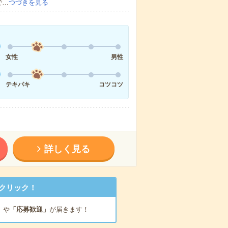
で…
つづきを見る
女性
男性
テキパキ
コツコツ
詳しく見る
クリック！
」
や
「応募歓迎」
が届きます！