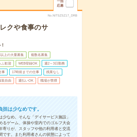
一括
応募
No.NITSZSZ17_DRB
＊レクや食事のサ
い！
名以上の大量募集
複数名募集
ゅふ歓迎
WEB登録OK
週2～3日勤務
仕事
17時前までの仕事
残業なし
服装自由
週払いOK
職場が禁煙
負担は少なめです。
は少なめ。そんな「デイサービス施設」
めるゲーム、体操や室内でのゴルフ大会
年寄りが、スタッフや他の利用者と交流
間です。また利用者さんの状態によって