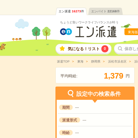
エン派遣
16273
件
エンバイト
22168
件
ちょうど良いワークライフバランスが叶う
東海版
気になる！リスト
0
保存し
派遣TOP
東海
静岡県
浜松市浜名区
浜
,
1
3
7
9
平均時給:
円
設定中の検索条件
期間
---
派遣形式
---
時給
---