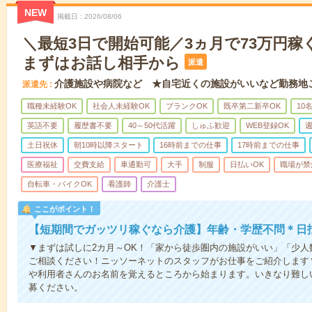
NEW
掲載日
2026/08/06
＼最短3日で開始可能／3ヵ月で73万円稼
まずはお話し相手から
派遣
介護施設や病院など ★自宅近くの施設がいいなど勤務地
派遣先
職種未経験OK
社会人未経験OK
ブランクOK
既卒第二新卒OK
10
英語不要
履歴書不要
40～50代活躍
しゅふ歓迎
WEB登録OK
週
土日祝休
朝10時以降スタート
16時前までの仕事
17時前までの仕事
医療福祉
交費支給
車通勤可
大手
制服
日払いOK
職場が禁
自転車・バイクOK
看護師
介護士
ここがポイント！
【短期間でガッツリ稼ぐなら介護】年齢・学歴不問＊日払
▼まずは試しに2カ月～OK！「家から徒歩圏内の施設がいい」「少
ご相談ください！ニッソーネットのスタッフがお仕事をご紹介します
や利用者さんのお名前を覚えるところから始まります。いきなり難し
募ください。