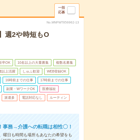
一括
応募
No.MNPWT856962-13
】週2や時短もO
新卒OK
10名以上の大量募集
複数名募集
0歳以上活躍
しゅふ歓迎
WEB登録OK
16時前までの仕事
17時前までの仕事
副業・WワークOK
医療福祉
派遣多
電話対応なし
ルーティン
！事務→介護への転職は相性〇！
ら、曜日も時間も場所もあなたの希望をも