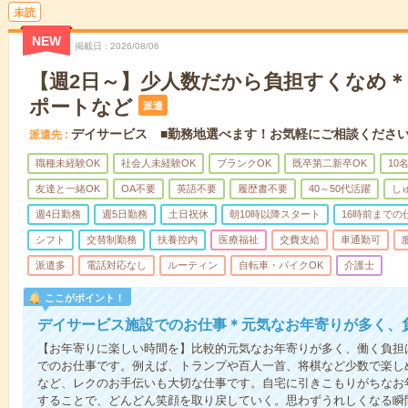
未読
NEW
掲載日
2026/08/06
【週2日～】少人数だから負担すくなめ
ポートなど
派遣
デイサービス ■勤務地選べます！お気軽にご相談くださ
派遣先
職種未経験OK
社会人未経験OK
ブランクOK
既卒第二新卒OK
10
友達と一緒OK
OA不要
英語不要
履歴書不要
40～50代活躍
し
週4日勤務
週5日勤務
土日祝休
朝10時以降スタート
16時前までの
シフト
交替制勤務
扶養控内
医療福祉
交費支給
車通勤可
派遣多
電話対応なし
ルーティン
自転車・バイクOK
介護士
ここがポイント！
デイサービス施設でのお仕事＊元気なお年寄りが多く、
【お年寄りに楽しい時間を】比較的元気なお年寄りが多く、働く負担
でのお仕事です。例えば、トランプや百人一首、将棋など少数で楽し
など、レクのお手伝いも大切な仕事です。自宅に引きこもりがちなお
することで、どんどん笑顔を取り戻していく。思わずうれしくなる瞬