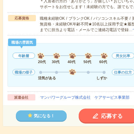
＊入居者の方の「ありがとう」が嬉しい＊おじいちゃ
サポートをお任せします！未経験の方でも、誰でもで
応募資格
職種未経験OK / ブランクOK / パソコンスキル不要 /
無資格・未経験OK年齢不問★10名以上採用予定★履
までに担当より電話・メールでご連絡2)電話で登録…
職場の雰囲気
年齢層
男女比率
20代
30代
40代
50代
60代
職場の様子
仕事の仕方
活気がある
しずか
マンパワーグループ株式会社 ケアサービス事業部 
派遣会社
応募する
気になる！