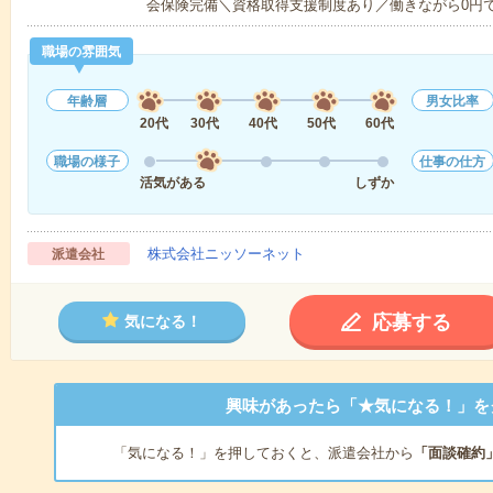
会保険完備＼資格取得支援制度あり／働きながら0円
職場の雰囲気
年齢層
男女比率
20代
30代
40代
50代
60代
職場の様子
仕事の仕方
活気がある
しずか
株式会社ニッソーネット
派遣会社
応募する
気になる！
興味があったら「★気になる！」を
「気になる！」を押しておくと、派遣会社から
「面談確約