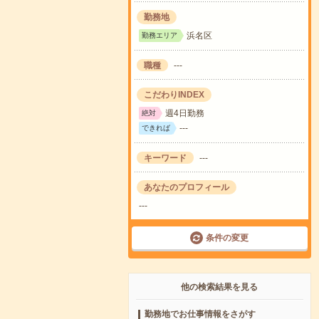
勤務地
浜名区
勤務エリア
職種
---
こだわりINDEX
週4日勤務
絶対
---
できれば
キーワード
---
あなたのプロフィール
---
条件の変更
他の検索結果を見る
勤務地でお仕事情報をさがす