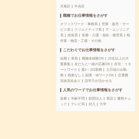
天竜区
中央区
職種でお仕事情報をさがす
オフィスワーク・事務系
営業・販売・サー
ビス系
クリエイティブ系
IT・エンジニア
系
技術系
医療・介護・福祉・教育系
軽
作業・物流・工場・その他
こだわりでお仕事情報をさがす
短期
単発
職種未経験OK
10名以上の大
量募集
友だちと一緒の応募OK
在宅・リモ
ートワーク
週2～3日勤務
土日祝のみ勤
務
残業なし
副業・WワークOK
交通費
別途支給あり
語学力が活かせる
人気のワードでお仕事情報をさがす
急募
年齢不問
財団法人
英語
書類チェ
ック
テレビ局
封入
大学