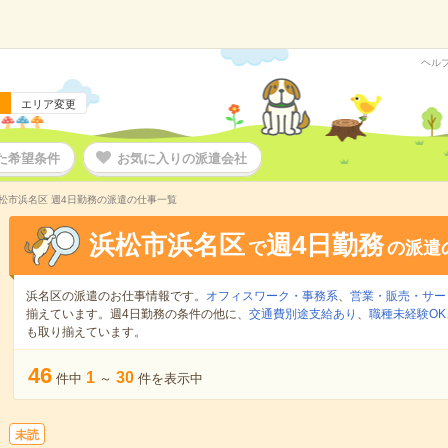
ヘル
エリア変更
た希望条件
お気に入りの派遣会社
松市浜名区 週4日勤務の派遣の仕事一覧
浜松市浜名区
週4日勤務
で
の派遣
浜名区の派遣のお仕事情報です。
オフィスワーク・事務系
、
営業・販売・サー
揃えています。週4日勤務の条件の他に、
交通費別途支給あり
、
職種未経験OK
も取り揃えています。
46
1
30
件中
～
件を表示中
未読