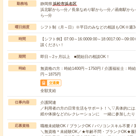
勤務地
静岡県
浜松市浜名区
浜北駅から---分／長泉なめり駅から---分／函南駅から-
ら---分
曜日頻度
シフト制（月～日）※平日のみなどの相談もOK※週3
時間
【シフト例】07:00～16:0009:00～18:0017:00
談ください！
期間
即日～2ヶ月以上 ■開始日の相談OK！
時給
無資格の方：時給1400円～1750円 / 介護福祉士：時給1
円～1875円
交通費
全額支給
仕事内容
介護関連
／利用者の方の日常生活をサポート！＼▽具体的には
紙や体操などのレクレーションに 一緒に参加したり
応募資格
職種未経験OK / ブランクOK / パソコンスキル不要 /
＼無資格＊未経験OK／★年齢不問・ブランクOK★履