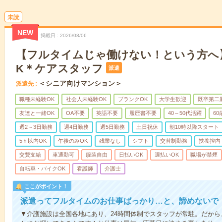
未読
NEW
掲載日
2026/08/06
【フルタイムじゃ働けない！という方へ
K＊ケアスタッフ
派遣
＜シニア向けマンション＞
派遣先
職種未経験OK
社会人未経験OK
ブランクOK
大学生歓迎
既卒第二
友達と一緒OK
OA不要
英語不要
履歴書不要
40～50代活躍
6
週2～3日勤務
週4日勤務
週5日勤務
土日祝休
朝10時以降スタート
5ｈ以内OK
午後のみOK
残業なし
シフト
交替制勤務
扶養控内
交費支給
車通勤可
服装自由
日払いOK
週払いOK
職場が禁煙
自転車・バイクOK
看護師
介護士
ここがポイント！
派遣ってフルタイムのお仕事ばっかり…と、諦めないで
▼介護施設は全国各地にあり、24時間体制でスタッフが常駐。だか