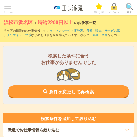
メニュー
気になる!
ログイン
検索
浜松市浜名区
×
時給2200円以上
のお仕事一覧
浜名区の派遣のお仕事情報です。
オフィスワーク・事務系
、
営業・販売・サービス系
、
クリエイティブ系
などのお仕事を取り揃えています。さらに、
短期
・
単発
などの期
間や、
職種未経験OK
などのこだわり条件で絞り込んでいただけます。
検索した条件に合う
お仕事がありませんでした
条件を変更して再検索
検索条件を追加して絞り込む
職種
でお仕事情報を絞り込む