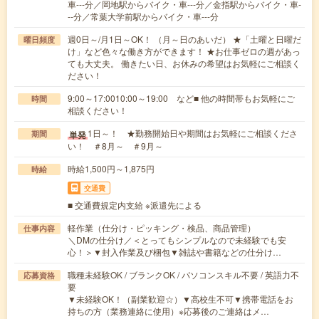
車---分／岡地駅からバイク・車---分／金指駅からバイク・車-
--分／常葉大学前駅からバイク・車---分
週0日～/月1日～OK！ （月～日のあいだ） ★「土曜と日曜だ
曜日頻度
け」など色々な働き方ができます！ ★お仕事ゼロの週があっ
ても大丈夫。 働きたい日、お休みの希望はお気軽にご相談く
ださい！
9:00～17:0010:00～19:00 など■ 他の時間帯もお気軽にご
時間
相談ください！
1日～！ ★勤務開始日や期間はお気軽にご相談くださ
単発
期間
い！ ＃8月～ ＃9月～
時給1,500円～1,875円
時給
交通費
■ 交通費規定内支給 ※派遣先による
軽作業（仕分け・ピッキング・検品、商品管理）
仕事内容
＼DMの仕分け／＜とってもシンプルなので未経験でも安
心！＞▼封入作業及び梱包▼雑誌や書籍などの仕分け…
職種未経験OK / ブランクOK / パソコンスキル不要 / 英語力不
応募資格
要
▼未経験OK！（副業歓迎☆）▼高校生不可▼携帯電話をお
持ちの方（業務連絡に使用）※応募後のご連絡はメ…