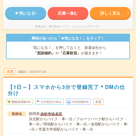
気になる!
応募へ進む
詳しく見る
派遣会社
株式会社バイトレ（キャムコムグループ）
興味があったら「★気になる！」をタップ！
「気になる！」を押しておくと、派遣会社から
「面談確約」
や
「応募歓迎」
が届きます！
未読
掲載日
2026/07/29
【1日～】スマホから3分で登録完了＊DMの仕
分け
職種未経験OK
土日祝日が休み
WEB登録OK
派遣
静岡県
浜松市浜名区
勤務地
浜北駅からバイク・車---分／フルーツパーク駅からバイク・
車---分／岡地駅からバイク・車---分／金指駅からバイク・車-
--分／常葉大学前駅からバイク・車---分