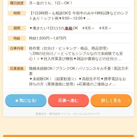
月～金のうち、1日～OK！
曜日頻度
【1日3時間～も相談OK!】午前中のみや18時以降などのシフ
時間
トあり！シフト例▼9:00～12:00▼…
▼働きたい1日だけの
OK ＃8月～ ＃9月～
単発
期間
時給1,500円～1,875円
時給
軽作業（仕分け・ピッキング・検品、商品管理）
仕事内容
＼DMの仕分け／＜とってもシンプルなので未経験でも安
心！＞▼封入作業及び梱包▼雑誌や書籍などの仕分け…
職種未経験OK / ブランクOK / パソコンスキル不要 / 英語力不
応募資格
要
▼未経験OK！（副業歓迎☆）▼高校生不可▼携帯電話をお
持ちの方（業務連絡に使用）※応募後のご連絡はメ…
気になる!
応募へ進む
詳しく見る
派遣会社
株式会社バイトレ（キャムコムグループ）