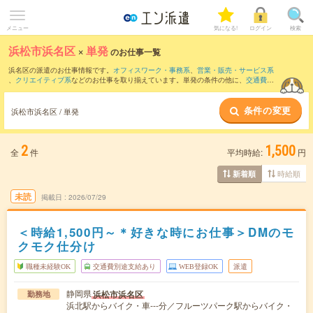
メニュー
気になる!
ログイン
検索
浜松市浜名区
×
単発
のお仕事一覧
浜名区の派遣のお仕事情報です。
オフィスワーク・事務系
、
営業・販売・サービス系
、
クリエイティブ系
などのお仕事を取り揃えています。単発の条件の他に、
交通費別
途支給あり
、
職種未経験OK
、
友だちと一緒の応募OK
などでもお探し頂けます。
条件の変更
浜松市浜名区 / 単発
2
1,500
全
件
平均時給:
円
時給順
新着順
未読
掲載日
2026/07/29
＜時給1,500円～＊好きな時にお仕事＞DMのモ
クモク仕分け
職種未経験OK
交通費別途支給あり
WEB登録OK
派遣
静岡県
浜松市浜名区
勤務地
浜北駅からバイク・車---分／フルーツパーク駅からバイク・