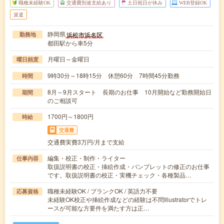
職種未経験OK
交通費別途支給あり
土日祝日が休み
WEB登録OK
派遣
静岡県
浜松市浜名区
勤務地
都田駅から車5分
月曜日～金曜日
曜日頻度
9時30分～18時15分 休憩60分 7時間45分勤務
時間
8月～9月スタート 長期のお仕事 10月開始など勤務開始日
期間
のご相談可
1700円～1800円
時給
交通費
交通費実費3万円/月まで支給
編集・校正・制作・ライター
仕事内容
取扱説明書の校正・挿絵作成・パンプレットの修正のお仕事
です。取扱説明書の校正・実機チェック・各種製品…
職種未経験OK / ブランクOK / 英語力不要
応募資格
未経験OK校正や挿絵作成などの経験は不問Illustratorでトレ
ースが可能な方要件を満たす方は正…