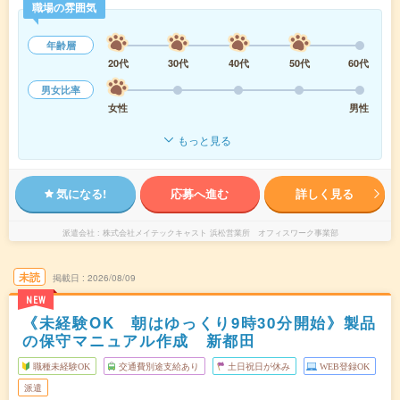
職場の雰囲気
年齢層
20代
30代
40代
50代
60代
男女比率
女性
男性
もっと見る
気になる!
応募へ進む
詳しく見る
派遣会社
株式会社メイテックキャスト 浜松営業所 オフィスワーク事業部
未読
掲載日
2026/08/09
NEW
《未経験OK 朝はゆっくり9時30分開始》製品
の保守マニュアル作成 新都田
職種未経験OK
交通費別途支給あり
土日祝日が休み
WEB登録OK
派遣