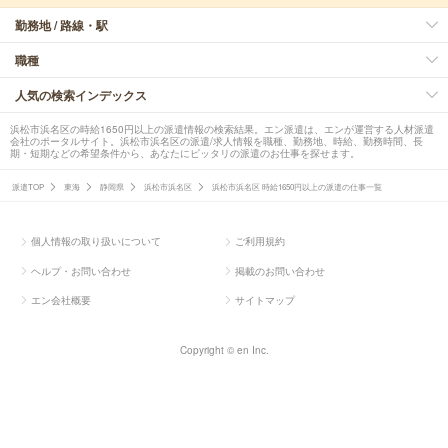
勤務地 / 路線・駅
職種
人気の検索インデックス
浜松市浜名区の時給1650円以上の派遣情報の検索結果。エン派遣は、エンが運営する人材派遣
会社のポータルサイト。浜松市浜名区の派遣/求人情報を職種、勤務地、時給、勤務時間、長
期・短期などの希望条件から、あなたにピッタリの派遣のお仕事を探せます。
派遣TOP
東海
静岡県
浜松市浜名区
浜松市浜名区 時給1650円以上の派遣の仕事一覧
個人情報の取り扱いについて
ご利用規約
ヘルプ・お問い合わせ
掲載のお問い合わせ
エン会社概要
サイトマップ
Copyright © en Inc.