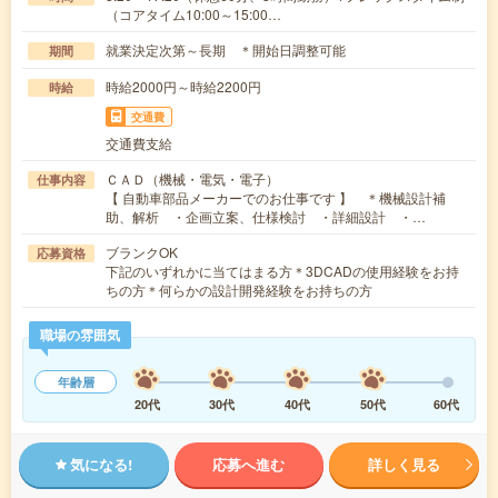
（コアタイム10:00～15:00…
就業決定次第～長期 ＊開始日調整可能
期間
時給2000円～時給2200円
時給
交通費
交通費支給
ＣＡＤ（機械・電気・電子）
仕事内容
【 自動車部品メーカーでのお仕事です 】 ＊機械設計補
助、解析 ・企画立案、仕様検討 ・詳細設計 ・…
ブランクOK
応募資格
下記のいずれかに当てはまる方＊3DCADの使用経験をお持
ちの方＊何らかの設計開発経験をお持ちの方
職場の雰囲気
年齢層
20代
30代
40代
50代
60代
気になる!
応募へ進む
詳しく見る