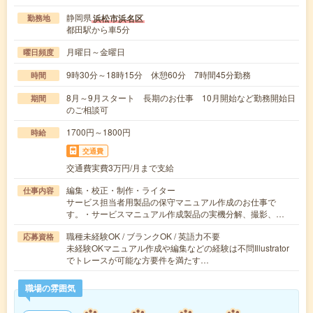
静岡県
浜松市浜名区
勤務地
都田駅から車5分
月曜日～金曜日
曜日頻度
9時30分～18時15分 休憩60分 7時間45分勤務
時間
8月～9月スタート 長期のお仕事 10月開始など勤務開始日
期間
のご相談可
1700円～1800円
時給
交通費
交通費実費3万円/月まで支給
編集・校正・制作・ライター
仕事内容
サービス担当者用製品の保守マニュアル作成のお仕事で
す。・サービスマニュアル作成製品の実機分解、撮影、…
職種未経験OK / ブランクOK / 英語力不要
応募資格
未経験OKマニュアル作成や編集などの経験は不問Illustrator
でトレースが可能な方要件を満たす…
職場の雰囲気