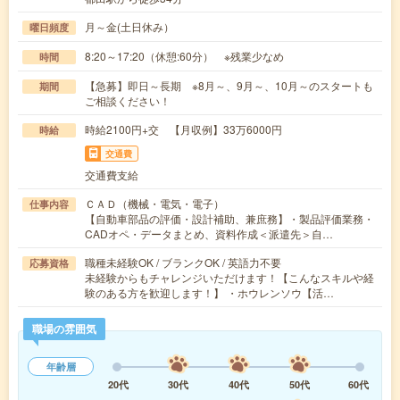
月～金(土日休み）
曜日頻度
8:20～17:20（休憩:60分） ※残業少なめ
時間
【急募】即日～長期 ※8月～、9月～、10月～のスタートも
期間
ご相談ください！
時給2100円+交 【月収例】33万6000円
時給
交通費
交通費支給
ＣＡＤ（機械・電気・電子）
仕事内容
【自動車部品の評価・設計補助、兼庶務】・製品評価業務・
CADオペ・データまとめ、資料作成＜派遣先＞自…
職種未経験OK / ブランクOK / 英語力不要
応募資格
未経験からもチャレンジいただけます！【こんなスキルや経
験のある方を歓迎します！】 ・ホウレンソウ【活…
職場の雰囲気
年齢層
20代
30代
40代
50代
60代