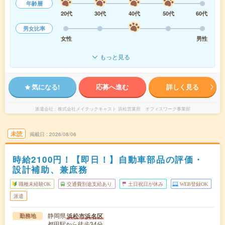
年齢層
20代
30代
40代
50代
60代
男女比率
女性
男性
もっと見る
気になる!
応募へ進む
詳しく見る
派遣会社
株式会社メイテックキャスト 浜松営業所 オフィスワーク事業部
未読
掲載日
2026/08/06
時給2100円！【即日！】自動車部品の評価・
設計補助、兼庶務
職種未経験OK
交通費別途支給あり
土日祝日が休み
WEB登録OK
派遣
静岡県
浜松市浜名区
勤務地
都田駅から徒歩34分