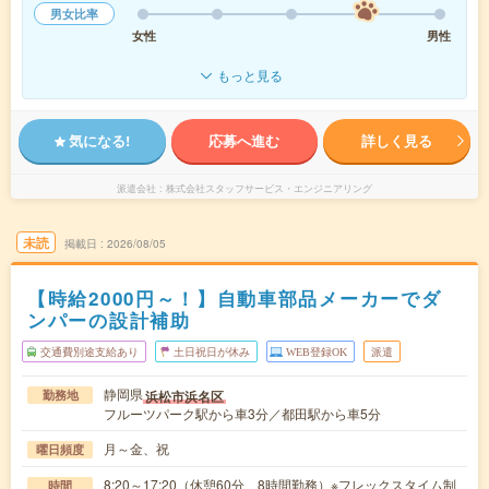
男女比率
女性
男性
もっと見る
気になる!
応募へ進む
詳しく見る
派遣会社
株式会社スタッフサービス・エンジニアリング
未読
掲載日
2026/08/05
【時給2000円～！】自動車部品メーカーでダ
ンパーの設計補助
交通費別途支給あり
土日祝日が休み
WEB登録OK
派遣
静岡県
浜松市浜名区
勤務地
フルーツパーク駅から車3分／都田駅から車5分
月～金、祝
曜日頻度
8:20～17:20（休憩60分、8時間勤務）※フレックスタイム制
時間