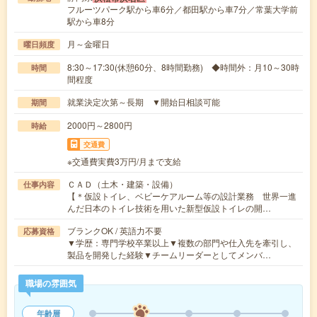
フルーツパーク駅から車6分／都田駅から車7分／常葉大学前
駅から車8分
月～金曜日
曜日頻度
8:30～17:30(休憩60分、8時間勤務) ◆時間外：月10～30時
時間
間程度
就業決定次第～長期 ▼開始日相談可能
期間
2000円～2800円
時給
交通費
※交通費実費3万円/月まで支給
ＣＡＤ（土木・建築・設備）
仕事内容
【＊仮設トイレ、ベビーケアルーム等の設計業務 世界一進
んだ日本のトイレ技術を用いた新型仮設トイレの開…
ブランクOK / 英語力不要
応募資格
▼学歴：専門学校卒業以上▼複数の部門や仕入先を牽引し、
製品を開発した経験▼チームリーダーとしてメンバ…
職場の雰囲気
年齢層