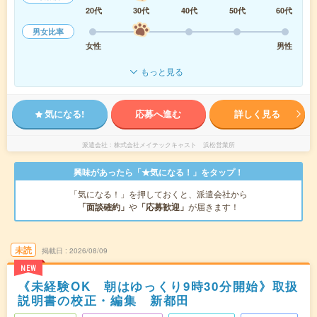
20代
30代
40代
50代
60代
男女比率
女性
男性
もっと見る
気になる!
応募へ進む
詳しく見る
派遣会社
株式会社メイテックキャスト 浜松営業所
興味があったら「★気になる！」をタップ！
「気になる！」を押しておくと、派遣会社から
「面談確約」
や
「応募歓迎」
が届きます！
未読
掲載日
2026/08/09
NEW
《未経験OK 朝はゆっくり9時30分開始》取扱
説明書の校正・編集 新都田