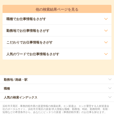
他の検索結果ページを見る
職種
でお仕事情報をさがす
勤務地
でお仕事情報をさがす
こだわり
でお仕事情報をさがす
人気のワード
でお仕事情報をさがす
勤務地 / 路線・駅
職種
人気の検索インデックス
浜松市天竜区 - 事務的軽作業の派遣情報の検索結果。エン派遣は、エンが運営する人材派遣会
社のポータルサイト。浜松市天竜区の派遣/求人情報を職種、勤務地、時給、勤務時間、長期・
短期などの希望条件から、あなたにピッタリの派遣（事務的軽作業）のお仕事を探せます。