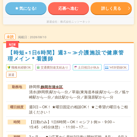
気になる!
応募へ進む
詳しく見る
派遣会社
株式会社ニッソーネット
未読
掲載日
2026/08/10
NEW
【時短×1日6時間】週3～≫介護施設で健康管
理メイン＊看護師
職種未経験OK
交通費別途支給あり
土日祝日が休み
WEB登録OK
派遣
静岡県
静岡市清水区
勤務地
清水(静岡県)駅から---分／草薙(東海道本線)駅から---分／狐ケ
崎駅から---分／由比駅から---分／新蒲原駅から---分
週3日～OK！ ★曜日固定の相談OK！ ★ご希望の曜日をご相
曜日頻度
談ください！
【日勤のみ】1日6時間～OK！≪シフト例≫・9:00～
時間
15:45 （45分休憩）・11:00～17:…
2ヶ月～ ■ご応募から最短3日後に開始可能 8月～、9月ス
期間