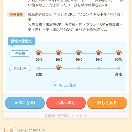
い物や散歩に付き添ったり・折り紙や体操などのレ…
職種未経験OK / ブランクOK / パソコンスキル不要 / 英語力不
応募資格
要
＼無資格＊未経験OK／★年齢不問・ブランクOK★履歴書不
要・来社不要（電話登録OK）★社会保険完備＼…
職場の雰囲気
年齢層
20代
30代
40代
50代
60代
男女比率
女性
男性
もっと見る
気になる!
応募へ進む
詳しく見る
派遣会社
株式会社ニッソーネット
未読
掲載日
2026/08/10