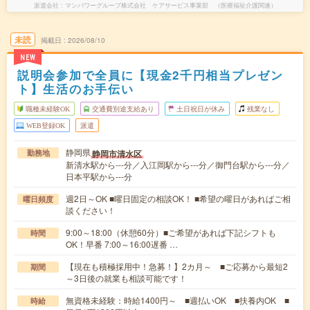
派遣会社
マンパワーグループ株式会社 ケアサービス事業部 （医療福祉介護関連）
未読
掲載日
2026/08/10
NEW
説明会参加で全員に【現金2千円相当プレゼン
ト】生活のお手伝い
職種未経験OK
交通費別途支給あり
土日祝日が休み
残業なし
WEB登録OK
派遣
静岡県
静岡市清水区
勤務地
新清水駅から---分／入江岡駅から---分／御門台駅から---分／
日本平駅から---分
週2日～OK ■曜日固定の相談OK！ ■希望の曜日があればご相
曜日頻度
談ください！
9:00～18:00（休憩60分）■ご希望があれば下記シフトも
時間
OK！早番 7:00～16:00遅番 …
【現在も積極採用中！急募！】2カ月～ ■ご応募から最短2
期間
～3日後の就業も相談可能です！
無資格未経験：時給1400円～ ■週払いOK ■扶養内OK ■
時給