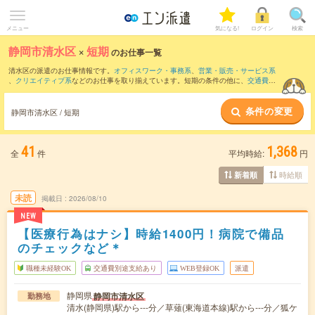
メニュー
気になる!
ログイン
検索
静岡市清水区
×
短期
のお仕事一覧
清水区の派遣のお仕事情報です。
オフィスワーク・事務系
、
営業・販売・サービス系
、
クリエイティブ系
などのお仕事を取り揃えています。短期の条件の他に、
交通費別
途支給あり
、
職種未経験OK
、
友だちと一緒の応募OK
などでもお探し頂けます。
条件の変更
静岡市清水区 / 短期
41
1,368
全
件
平均時給:
円
時給順
新着順
未読
掲載日
2026/08/10
NEW
【医療行為はナシ】時給1400円！病院で備品
のチェックなど＊
職種未経験OK
交通費別途支給あり
WEB登録OK
派遣
静岡県
静岡市清水区
勤務地
清水(静岡県)駅から---分／草薙(東海道本線)駅から---分／狐ケ