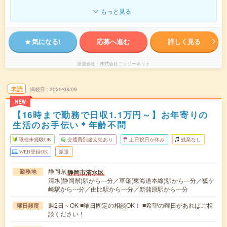
もっと見る
気になる!
応募へ進む
詳しく見る
派遣会社
株式会社ニッソーネット
未読
掲載日
2026/08/09
NEW
【16時まで勤務で日収1.1万円～】お年寄りの
生活のお手伝い＊年齢不問
職種未経験OK
交通費別途支給あり
土日祝日が休み
残業なし
WEB登録OK
派遣
静岡県
静岡市清水区
勤務地
清水(静岡県)駅から---分／草薙(東海道本線)駅から---分／狐ケ
崎駅から---分／由比駅から---分／新蒲原駅から---分
週2日～OK ■曜日固定の相談OK！ ■希望の曜日があればご相
曜日頻度
談ください！