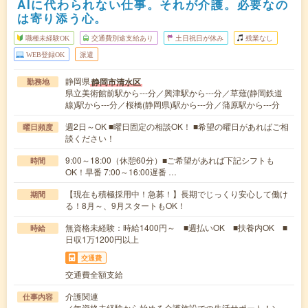
AIに代わられない仕事。それが介護。必要なの
は寄り添う心。
職種未経験OK
交通費別途支給あり
土日祝日が休み
残業なし
WEB登録OK
派遣
静岡県
静岡市清水区
勤務地
県立美術館前駅から---分／興津駅から---分／草薙(静岡鉄道
線)駅から---分／桜橋(静岡県)駅から---分／蒲原駅から---分
週2日～OK ■曜日固定の相談OK！ ■希望の曜日があればご相
曜日頻度
談ください！
9:00～18:00（休憩60分）■ご希望があれば下記シフトも
時間
OK！早番 7:00～16:00遅番 …
【現在も積極採用中！急募！】長期でじっくり安心して働け
期間
る！8月～、9月スタートもOK！
無資格未経験：時給1400円～ ■週払いOK ■扶養内OK ■
時給
日収1万1200円以上
交通費
交通費全額支給
介護関連
仕事内容
／無資格未経験から始める介護施設での生活サポート！＼