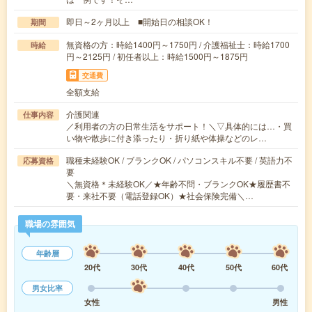
即日～2ヶ月以上 ■開始日の相談OK！
期間
無資格の方：時給1400円～1750円 / 介護福祉士：時給1700
時給
円～2125円 / 初任者以上：時給1500円～1875円
交通費
全額支給
介護関連
仕事内容
／利用者の方の日常生活をサポート！＼▽具体的には…・買
い物や散歩に付き添ったり・折り紙や体操などのレ…
職種未経験OK / ブランクOK / パソコンスキル不要 / 英語力不
応募資格
要
＼無資格＊未経験OK／★年齢不問・ブランクOK★履歴書不
要・来社不要（電話登録OK）★社会保険完備＼…
職場の雰囲気
年齢層
20代
30代
40代
50代
60代
男女比率
女性
男性