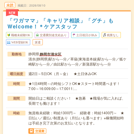
未読
掲載日
2026/08/10
NEW
「ワガママ」「キャリア相談」「グチ」も
Welcome！＊ケアスタッフ
職種未経験OK
交通費別途支給あり
土日祝日が休み
残業なし
WEB登録OK
派遣
静岡県
静岡市清水区
勤務地
清水(静岡県)駅から---分／草薙(東海道本線)駅から---分／狐ケ
崎駅から---分／由比駅から---分／新蒲原駅から---分
週2日～5日OK（月～金） ★土日休みOK
曜日頻度
★1日4時間～の時短シフトOK★スタート時間選べます！
時間
7:00～16:009:00～17:0011:…
開始日はご相談ください！ ★急募 ★職場が気に入れば、
期間
長期でも働けます！
無資格未経験：時給1300円～ 経験者：時給1400円～ ★
時給
日払い／週払い制度あり（月払いも選べます）※稼働開始時
は手続き完了次第のお支払いとなります。
交通費