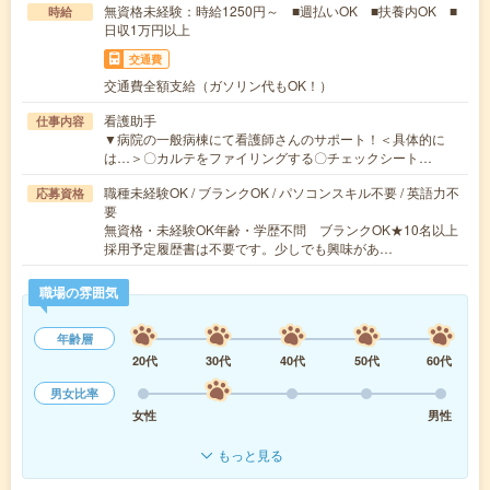
無資格未経験：時給1250円～ ■週払いOK ■扶養内OK ■
時給
日収1万円以上
交通費
交通費全額支給（ガソリン代もOK！）
看護助手
仕事内容
▼病院の一般病棟にて看護師さんのサポート！＜具体的に
は…＞〇カルテをファイリングする〇チェックシート…
職種未経験OK / ブランクOK / パソコンスキル不要 / 英語力不
応募資格
要
無資格・未経験OK年齢・学歴不問 ブランクOK★10名以上
採用予定履歴書は不要です。少しでも興味があ…
職場の雰囲気
年齢層
20代
30代
40代
50代
60代
男女比率
女性
男性
もっと見る