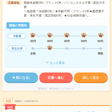
職種未経験OK / ブランクOK / パソコンスキル不要 / 英語力不
応募資格
要
＼無資格＊未経験OK／★年齢不問・ブランクOK★履歴書不
要・来社不要（電話登録OK）★社会保険完備＼…
職場の雰囲気
年齢層
20代
30代
40代
50代
60代
男女比率
女性
男性
もっと見る
気になる!
応募へ進む
詳しく見る
派遣会社
株式会社ニッソーネット
未読
掲載日
2026/08/10
NEW