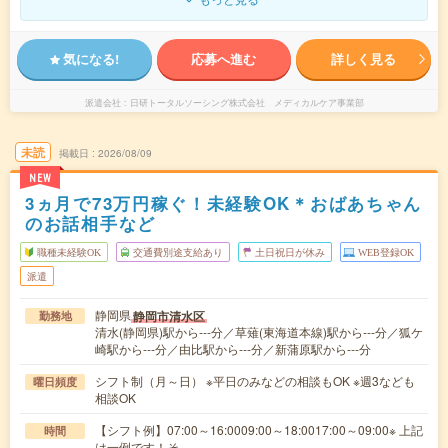
気になる!
応募へ進む
詳しく見る
派遣会社
日研トータルソーシング株式会社 メディカルケア事業部
未読
掲載日
2026/08/09
NEW
3ヵ月で73万円稼ぐ！未経験OK＊おばあちゃん
のお話相手など
職種未経験OK
交通費別途支給あり
土日祝日が休み
WEB登録OK
派遣
静岡県
静岡市清水区
勤務地
清水(静岡県)駅から---分／草薙(東海道本線)駅から---分／狐ケ
崎駅から---分／由比駅から---分／新蒲原駅から---分
シフト制（月～日） ※平日のみなどの相談もOK ※週3なども
曜日頻度
相談OK
【シフト例】07:00～16:0009:00～18:0017:00～09:00※ 上記
時間
は一例です！そ…