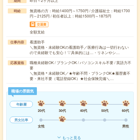
即日～2ヶ月以上
期間
無資格の方：時給1400円～1750円 / 介護福祉士：時給1700
時給
円～2125円 / 初任者以上：時給1500円～1875円
交通費
全額支給
看護助手
仕事内容
＼無資格・未経験OKの看護助手／医療行為は一切行わない
ので未経験でも安心！▽具体的には…・リネンやシ…
職種未経験OK / ブランクOK / パソコンスキル不要 / 英語力不
応募資格
要
＼無資格＊未経験OK／★年齢不問・ブランクOK★履歴書不
要・来社不要（電話登録OK）★社会保険完備＼…
職場の雰囲気
年齢層
20代
30代
40代
50代
60代
男女比率
女性
男性
もっと見る