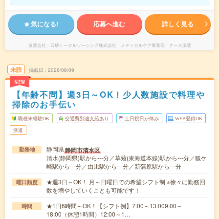
気になる!
応募へ進む
詳しく見る
派遣会社
日研トータルソーシング株式会社 メディカルケア事業部 ナース派遣
未読
掲載日
2026/08/09
NEW
【年齢不問】週3日～OK！少人数施設で料理や
掃除のお手伝い
職種未経験OK
交通費別途支給あり
土日祝日が休み
WEB登録OK
派遣
静岡県
静岡市清水区
勤務地
清水(静岡県)駅から---分／草薙(東海道本線)駅から---分／狐ケ
崎駅から---分／由比駅から---分／新蒲原駅から---分
★週3日～OK！ 月～日曜日での希望シフト制 ※徐々に勤務回
曜日頻度
数を増やしていくことも可能です！
★1日6時間～OK！【シフト例】7:00～13:009:00～
時間
18:00（休憩1時間）12:00～1…