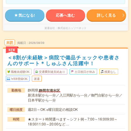
気になる!
応募へ進む
詳しく見る
派遣会社
株式会社ニッソーネット
未読
掲載日
2026/08/09
NEW
＜8割が未経験＞病院で備品チェックや患者さ
んのサポート＊しゅふさん活躍中！
職種未経験OK
交通費別途支給あり
土日祝日が休み
残業なし
WEB登録OK
派遣
静岡県
静岡市清水区
勤務地
新清水駅から---分／入江岡駅から---分／御門台駅から---分／
日本平駅から---分
週2日～OK ※曜日固定の相談OK
曜日頻度
★スタート時間選べます～シフト例～7:00～16:009:00～
時間
18:0011:00～20:00など…