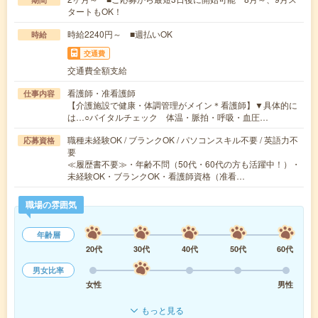
タートもOK！
時給2240円～ ■週払いOK
時給
交通費
交通費全額支給
看護師・准看護師
仕事内容
【介護施設で健康・体調管理がメイン＊看護師】▼具体的に
は…○バイタルチェック 体温・脈拍・呼吸・血圧…
職種未経験OK / ブランクOK / パソコンスキル不要 / 英語力不
応募資格
要
≪履歴書不要≫・年齢不問（50代・60代の方も活躍中！）・
未経験OK・ブランクOK・看護師資格（准看…
職場の雰囲気
年齢層
20代
30代
40代
50代
60代
男女比率
女性
男性
もっと見る