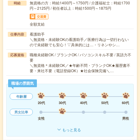
無資格の方：時給1400円～1750円 / 介護福祉士：時給1700
時給
円～2125円 / 初任者以上：時給1500円～1875円
交通費
全額支給
看護助手
仕事内容
＼無資格・未経験OKの看護助手／医療行為は一切行わない
ので未経験でも安心！▽具体的には…・リネンやシ…
職種未経験OK / ブランクOK / パソコンスキル不要 / 英語力不
応募資格
要
＼無資格＊未経験OK／★年齢不問・ブランクOK★履歴書不
要・来社不要（電話登録OK）★社会保険完備＼…
職場の雰囲気
年齢層
20代
30代
40代
50代
60代
男女比率
女性
男性
もっと見る