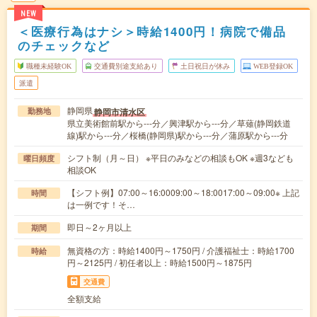
NEW
＜医療行為はナシ＞時給1400円！病院で備品
のチェックなど
職種未経験OK
交通費別途支給あり
土日祝日が休み
WEB登録OK
派遣
静岡県
静岡市清水区
勤務地
県立美術館前駅から---分／興津駅から---分／草薙(静岡鉄道
線)駅から---分／桜橋(静岡県)駅から---分／蒲原駅から---分
シフト制（月～日） ※平日のみなどの相談もOK ※週3なども
曜日頻度
相談OK
【シフト例】07:00～16:0009:00～18:0017:00～09:00※ 上記
時間
は一例です！そ…
即日～2ヶ月以上
期間
無資格の方：時給1400円～1750円 / 介護福祉士：時給1700
時給
円～2125円 / 初任者以上：時給1500円～1875円
交通費
全額支給