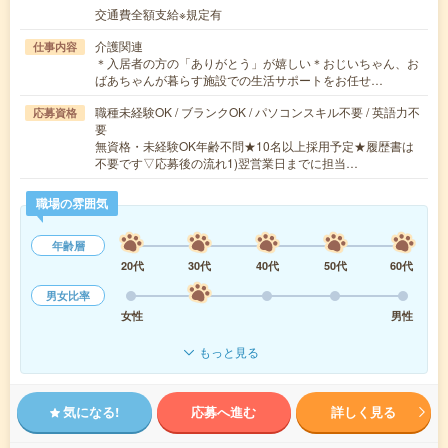
交通費全額支給※規定有
介護関連
仕事内容
＊入居者の方の「ありがとう」が嬉しい＊おじいちゃん、お
ばあちゃんが暮らす施設での生活サポートをお任せ…
職種未経験OK / ブランクOK / パソコンスキル不要 / 英語力不
応募資格
要
無資格・未経験OK年齢不問★10名以上採用予定★履歴書は
不要です▽応募後の流れ1)翌営業日までに担当…
職場の雰囲気
年齢層
20代
30代
40代
50代
60代
男女比率
女性
男性
もっと見る
気になる!
応募へ進む
詳しく見る