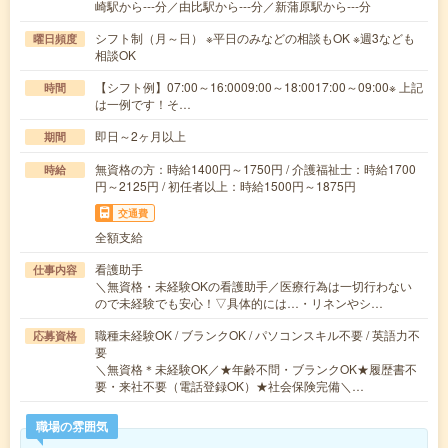
崎駅から---分／由比駅から---分／新蒲原駅から---分
シフト制（月～日） ※平日のみなどの相談もOK ※週3なども
曜日頻度
相談OK
【シフト例】07:00～16:0009:00～18:0017:00～09:00※ 上記
時間
は一例です！そ…
即日～2ヶ月以上
期間
無資格の方：時給1400円～1750円 / 介護福祉士：時給1700
時給
円～2125円 / 初任者以上：時給1500円～1875円
交通費
全額支給
看護助手
仕事内容
＼無資格・未経験OKの看護助手／医療行為は一切行わない
ので未経験でも安心！▽具体的には…・リネンやシ…
職種未経験OK / ブランクOK / パソコンスキル不要 / 英語力不
応募資格
要
＼無資格＊未経験OK／★年齢不問・ブランクOK★履歴書不
要・来社不要（電話登録OK）★社会保険完備＼…
職場の雰囲気