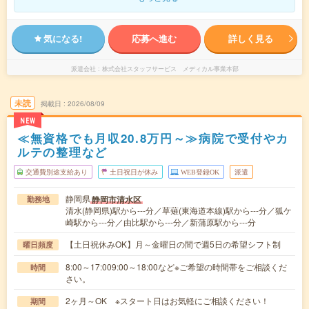
気になる!
応募へ進む
詳しく見る
派遣会社
株式会社スタッフサービス メディカル事業本部
未読
掲載日
2026/08/09
NEW
≪無資格でも月収20.8万円～≫病院で受付やカ
ルテの整理など
交通費別途支給あり
土日祝日が休み
WEB登録OK
派遣
静岡県
静岡市清水区
勤務地
清水(静岡県)駅から---分／草薙(東海道本線)駅から---分／狐ケ
崎駅から---分／由比駅から---分／新蒲原駅から---分
【土日祝休みOK】月～金曜日の間で週5日の希望シフト制
曜日頻度
8:00～17:009:00～18:00など※ご希望の時間帯をご相談くだ
時間
さい。
2ヶ月～OK ※スタート日はお気軽にご相談ください！
期間