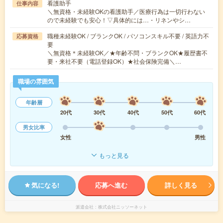
看護助手
仕事内容
＼無資格・未経験OKの看護助手／医療行為は一切行わない
ので未経験でも安心！▽具体的には…・リネンやシ…
職種未経験OK / ブランクOK / パソコンスキル不要 / 英語力不
応募資格
要
＼無資格＊未経験OK／★年齢不問・ブランクOK★履歴書不
要・来社不要（電話登録OK）★社会保険完備＼…
職場の雰囲気
年齢層
20代
30代
40代
50代
60代
男女比率
女性
男性
もっと見る
気になる!
応募へ進む
詳しく見る
派遣会社
株式会社ニッソーネット