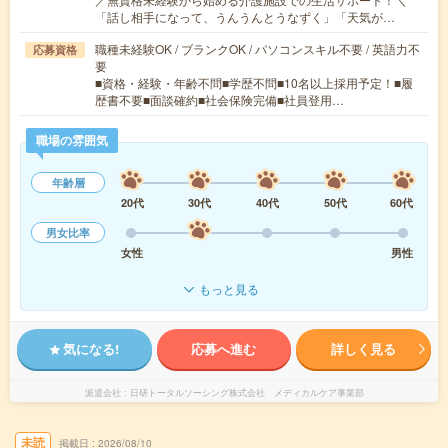
「話し相手になって、うんうんとうなずく」「天気が…
職種未経験OK / ブランクOK / パソコンスキル不要 / 英語力不
応募資格
要
■資格・経験・年齢不問■学歴不問■10名以上採用予定！■履
歴書不要■面談確約■社会保険完備■社員登用…
職場の雰囲気
年齢層
20代
30代
40代
50代
60代
男女比率
女性
男性
もっと見る
気になる!
応募へ進む
詳しく見る
派遣会社
日研トータルソーシング株式会社 メディカルケア事業部
未読
掲載日
2026/08/10