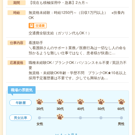
【現在も積極採用中・急募】2カ月～
期間
無資格未経験：時給1250円～（日収1万円以上） ※扶養内
時給
OK
交通費
交通費全額支給（ガソリン代もOK！）
看護助手
仕事内容
＼看護師さんのサポート業務／医療行為は一切なし人の命を
預かるような難しい仕事ではなく、患者様が快適に…
職種未経験OK / ブランクOK / パソコンスキル不要 / 英語力不
応募資格
要
無資格・未経験OK年齢・学歴不問 ブランクOK★10名以上
採用予定履歴書は不要です。少しでも興味があ…
職場の雰囲気
年齢層
20代
30代
40代
50代
60代
男女比率
女性
男性
もっと見る