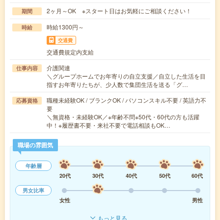
2ヶ月～OK ※スタート日はお気軽にご相談ください！
期間
時給1300円～
時給
交通費
交通費規定内支給
介護関連
仕事内容
＼グループホームでお年寄りの自立支援／自立した生活を目
指すお年寄りたちが、少人数で集団生活を送る「グ…
職種未経験OK / ブランクOK / パソコンスキル不要 / 英語力不
応募資格
要
＼無資格・未経験OK／※年齢不問※50代・60代の方も活躍
中！※履歴書不要・来社不要で電話相談もOK…
職場の雰囲気
年齢層
20代
30代
40代
50代
60代
男女比率
女性
男性
もっと見る