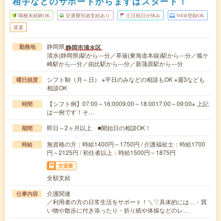
相手などのサポートからまずはスタート！
職種未経験OK
交通費別途支給あり
土日祝日が休み
WEB登録OK
派遣
静岡県
静岡市清水区
勤務地
清水(静岡県)駅から---分／草薙(東海道本線)駅から---分／狐ケ
崎駅から---分／由比駅から---分／新蒲原駅から---分
シフト制（月～日） ※平日のみなどの相談もOK ※週3なども
曜日頻度
相談OK
【シフト例】07:00～16:0009:00～18:0017:00～09:00※ 上記
時間
は一例です！そ…
即日～2ヶ月以上 ■開始日の相談OK！
期間
無資格の方：時給1400円～1750円 / 介護福祉士：時給1700
時給
円～2125円 / 初任者以上：時給1500円～1875円
交通費
全額支給
介護関連
仕事内容
／利用者の方の日常生活をサポート！＼▽具体的には…・買
い物や散歩に付き添ったり・折り紙や体操などのレ…