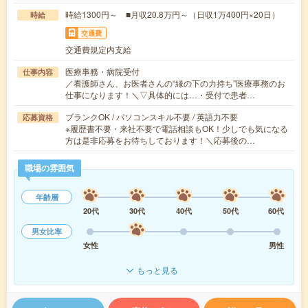
時給1300円～ ■月収20.8万円～（日収1万400円×20日）
時給
交通費
交通費規定内支給
医療事務・病院受付
仕事内容
／看護師さん、お医者さんの“縁の下の力持ち”医療事務のお
仕事になります！＼▽具体的には…・受付で患者…
ブランクOK / パソコンスキル不要 / 英語力不要
応募資格
※履歴書不要・来社不要で電話相談もOK！少しでも気になる
方は是非応募をお待ちしております！＼応募後の…
職場の雰囲気
年齢層
20代
30代
40代
50代
60代
男女比率
女性
男性
もっと見る