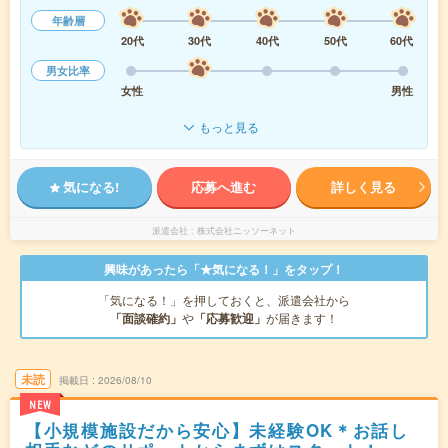
年齢層
20代
30代
40代
50代
60代
男女比率
女性
男性
もっと見る
気になる!
応募へ進む
詳しく見る
派遣会社
株式会社ニッソーネット
興味があったら「★気になる！」をタップ！
「気になる！」を押しておくと、派遣会社から
「面談確約」
や
「応募歓迎」
が届きます！
未読
掲載日
2026/08/10
NEW
【小規模施設だから安心】未経験OK＊お話し