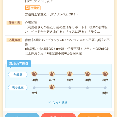
日収1万1200円以上
交通費
交通費全額支給（ガソリン代もOK！）
介護関連
仕事内容
【利用者さんの当たり前の生活をサポート】○移動のお手伝
い「ベッドから起き上がる」「イスに座る」「歩く…
職種未経験OK / ブランクOK / パソコンスキル不要 / 英語力不
応募資格
要
■無資格・未経験OK！■年齢・学歴不問！ブランクOK!■10名
以上採用予定！■履歴書不要■社会保険完…
職場の雰囲気
年齢層
20代
30代
40代
50代
60代
男女比率
女性
男性
もっと見る