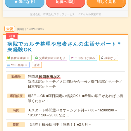
気になる!
応募へ進む
詳しく見る
派遣会社
株式会社スタッフサービス メディカル事業本部
未読
掲載日
2026/08/09
NEW
病院でカルテ整理や患者さんの生活サポート＊
未経験OK
職種未経験OK
交通費別途支給あり
土日祝日が休み
残業なし
WEB登録OK
派遣
静岡県
静岡市清水区
勤務地
新清水駅から---分／入江岡駅から---分／御門台駅から---分／
日本平駅から---分
週2日～OK ■曜日固定の相談OK！ ■希望の曜日があればご相
曜日頻度
談ください！
★スタート時間選べます～シフト例～7:00～16:009:00～
時間
18:0011:00～20:00など…
【現在も積極採用中！急募！】■2カ月～
期間