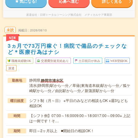
気になる!
応募へ進む
詳しく見る
派遣会社
日研トータルソーシング株式会社 メディカルケア事業部
未読
掲載日
2026/08/10
NEW
3ヵ月で73万円稼ぐ！病院で備品のチェックな
ど＊医療行為はナシ
職種未経験OK
交通費別途支給あり
土日祝日が休み
WEB登録OK
派遣
静岡県
静岡市清水区
勤務地
清水(静岡県)駅から---分／草薙(東海道本線)駅から---分／狐ケ
崎駅から---分／由比駅から---分／新蒲原駅から---分
シフト制（月～日） ※平日のみなどの相談もOK ※週3なども
曜日頻度
相談OK
【シフト例】07:00～16:0009:00～18:0017:00～09:00※ 上記
時間
は一例です！そ…
即日～2ヶ月以上 ■開始日の相談OK！
期間