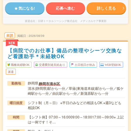
気になる!
応募へ進む
詳しく見る
派遣会社
日研トータルソーシング株式会社 メディカルケア事業部
未読
掲載日
2026/08/09
NEW
【病院でのお仕事】備品の整理やシーツ交換な
ど看護助手＊未経験OK
職種未経験OK
交通費別途支給あり
土日祝日が休み
WEB登録OK
派遣
静岡県
静岡市清水区
勤務地
清水(静岡県)駅から---分／草薙(東海道本線)駅から---分／狐ケ
崎駅から---分／由比駅から---分／新蒲原駅から---分
シフト制（月～日） ※平日のみなどの相談もOK ※週3なども
曜日頻度
相談OK
【シフト例】07:00～16:0009:00～18:0017:00～09:00※ 上記
時間
は一例です！そ…