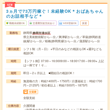
NEW
3ヵ月で73万円稼ぐ！未経験OK＊おばあちゃん
のお話相手など＊
職種未経験OK
交通費別途支給あり
WEB登録OK
派遣
静岡県
静岡市清水区
勤務地
県立美術館前駅から---分／興津駅から---分／草薙(静岡鉄道
線)駅から---分／桜橋(静岡県)駅から---分／蒲原駅から---分
シフト制（月～日） ※平日のみなどの相談もOK ※週3なども
曜日頻度
相談OK
【シフト例】07:00～16:0009:00～18:0017:00～09:00※ 上記
時間
は一例です！そ…
即日～2ヶ月以上 ■開始日の相談OK！
期間
無資格の方：時給1400円～1750円 / 介護福祉士：時給1700
時給
円～2125円 / 初任者以上：時給1500円～1875円
交通費
全額支給
介護関連
仕事内容
／利用者の方の日常生活をサポート！＼▽具体的には…・買