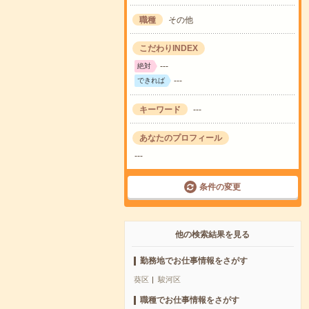
職種
その他
こだわりINDEX
---
絶対
---
できれば
キーワード
---
あなたのプロフィール
---
条件の変更
他の検索結果を見る
勤務地でお仕事情報をさがす
葵区
駿河区
職種でお仕事情報をさがす