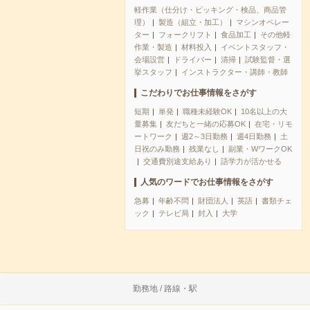
軽作業（仕分け・ピッキング・検品、商品管
理）
製造（組立・加工）
マシンオペレー
ター
フォークリフト
食品加工
その他軽
作業・製造
材料投入
イベントスタッフ・
会場設営
ドライバー
清掃
試験監督・選
挙スタッフ
インストラクター・講師・教師
こだわりでお仕事情報をさがす
短期
単発
職種未経験OK
10名以上の大
量募集
友だちと一緒の応募OK
在宅・リモ
ートワーク
週2～3日勤務
週4日勤務
土
日祝のみ勤務
残業なし
副業・WワークOK
交通費別途支給あり
語学力が活かせる
人気のワードでお仕事情報をさがす
急募
年齢不問
財団法人
英語
書類チェ
ック
テレビ局
封入
大学
勤務地 / 路線・駅