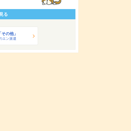
見る
「その他」
のエン派遣