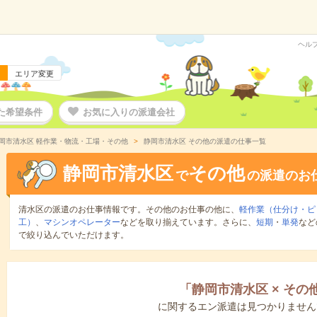
ヘル
エリア変更
た希望条件
お気に入りの派遣会社
岡市清水区 軽作業・物流・工場・その他
静岡市清水区 その他の派遣の仕事一覧
静岡市清水区
その他
で
の派遣のお
清水区の派遣のお仕事情報です。その他のお仕事の他に、
軽作業（仕分け・ピ
工）
、
マシンオペレーター
などを取り揃えています。さらに、
短期
・
単発
など
で絞り込んでいただけます。
「
静岡市清水区
×
その
に関するエン派遣は見つかりません