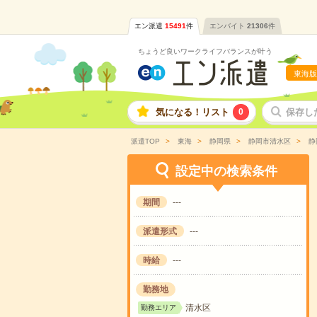
エン派遣
15491
件
エンバイト
21306
件
ちょうど良いワークライフバランスが叶う
東海版
気になる！リスト
0
保存し
派遣TOP
東海
静岡県
静岡市清水区
静
設定中の検索条件
期間
---
派遣形式
---
時給
---
勤務地
清水区
勤務エリア