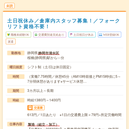
未読
土日祝休み／倉庫内スタッフ募集！／フォーク
リフト資格不要！
職種未経験OK
交通費別途支給あり
土日祝日が休み
WEB登録OK
派遣
静岡県
静岡市清水区
勤務地
桜橋(静岡県)駅から---分
シフト制（土/日は休日固定）
曜日頻度
（実働7.75時間／休憩45分（AM10時前後とPM15時頃に5～
時間
7分弱休憩があります※サービス休憩…
3カ月以上～長期
期間
時給1380円～1400円
時給
交通費
613円／1日あたり ※1日の交通費上限＝79円×所定労働時間
製造（組立・加工）
仕事内容
【仕事No：006698g】＊業務用空調機器メーカー・物流部