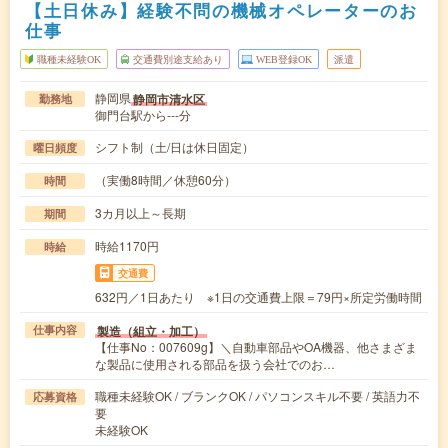
【土日休み】経験不問の機械オペレーターのお
仕事
職種未経験OK
交通費別途支給あり
WEB登録OK
派遣
静岡県
静岡市清水区
勤務地
御門台駅から---分
シフト制（土/日は休日固定）
曜日頻度
（実働8時間／休憩60分）
時間
3カ月以上～長期
期間
時給1170円
時給
交通費
632円／1日あたり ※1日の交通費上限＝79円×所定労働時間
製造（組立・加工）
仕事内容
【仕事No：007609g】＼自動車部品やOA機器、他さまざま
な製品に使用される部品を扱う会社でのお…
職種未経験OK / ブランクOK / パソコンスキル不要 / 英語力不
応募資格
要
未経験OK