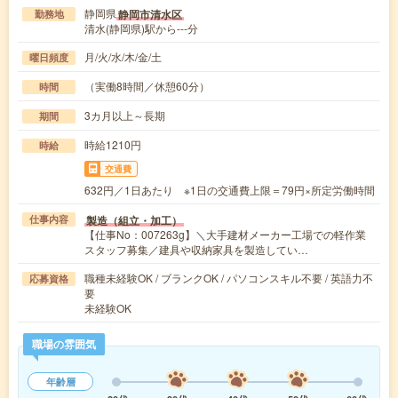
静岡県
静岡市清水区
勤務地
清水(静岡県)駅から---分
月/火/水/木/金/土
曜日頻度
（実働8時間／休憩60分）
時間
3カ月以上～長期
期間
時給1210円
時給
交通費
632円／1日あたり ※1日の交通費上限＝79円×所定労働時間
製造（組立・加工）
仕事内容
【仕事No：007263g】＼大手建材メーカー工場での軽作業
スタッフ募集／建具や収納家具を製造してい…
職種未経験OK / ブランクOK / パソコンスキル不要 / 英語力不
応募資格
要
未経験OK
職場の雰囲気
年齢層