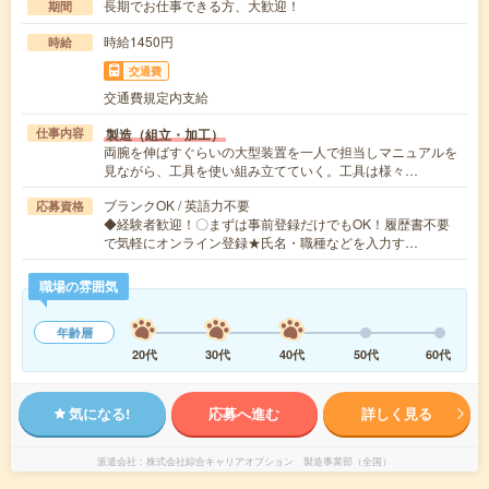
長期でお仕事できる方、大歓迎！
期間
時給1450円
時給
交通費
交通費規定内支給
製造（組立・加工）
仕事内容
両腕を伸ばすぐらいの大型装置を一人で担当しマニュアルを
見ながら、工具を使い組み立てていく。工具は様々…
ブランクOK / 英語力不要
応募資格
◆経験者歓迎！〇まずは事前登録だけでもOK！履歴書不要
で気軽にオンライン登録★氏名・職種などを入力す…
職場の雰囲気
年齢層
20代
30代
40代
50代
60代
気になる!
応募へ進む
詳しく見る
派遣会社
株式会社綜合キャリアオプション 製造事業部（全国）