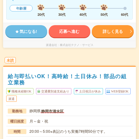
年齢層
20代
30代
40代
50代
60代
気になる!
応募へ進む
詳しく見る
派遣会社
株式会社テクノ・サービス
未読
給与即払いOK！高時給！土日休み！部品の組
立業務
職種未経験OK
交通費別途支給あり
土日祝日が休み
WEB登録OK
派遣
静岡県
静岡市清水区
勤務地
月～金・祝
曜日頻度
20:00～5:00※表記のうち実働7時間50分です。
時間