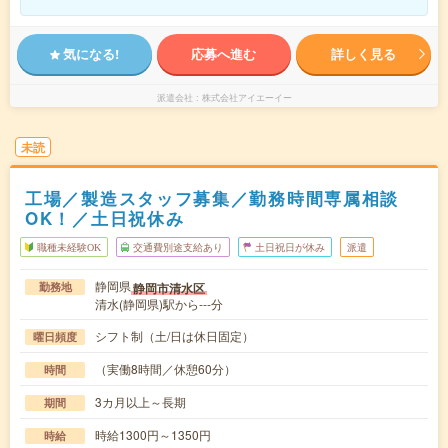
気になる!
応募へ進む
詳しく見る
派遣会社
株式会社アイエーイー
未読
工場／製造スタッフ募集／勤務時間専属相談
OK！／土日祝休み
職種未経験OK
交通費別途支給あり
土日祝日が休み
派遣
静岡県
静岡市清水区
勤務地
清水(静岡県)駅から---分
シフト制（土/日は休日固定）
曜日頻度
（実働8時間／休憩60分）
時間
3カ月以上～長期
期間
時給1300円～1350円
時給