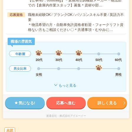
での【倉庫内作業スタッフ】募集＊資材や部…
職種未経験OK / ブランクOK / パソコンスキル不要 / 英語力不
応募資格
要
＊物流希望の方・自動車免許資格者歓迎・フォークリフト資
格ない方もご相談ください〇＊共通事項・むやみに…
職場の雰囲気
年齢層
20代
30代
40代
50代
60代
男女比率
女性
男性
もっと見る
気になる!
応募へ進む
詳しく見る
派遣会社
株式会社アイエーイー
未読