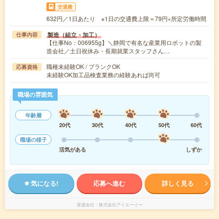
交通費
632円／1日あたり ※1日の交通費上限＝79円×所定労働時間
製造（組立・加工）
仕事内容
【仕事No：006955g】＼静岡で有名な産業用ロボットの製
造会社／土日祝休み・長期就業スタッフさん…
職種未経験OK / ブランクOK
応募資格
未経験OK加工品検査業務の経験あれば尚可
職場の雰囲気
年齢層
20代
30代
40代
50代
60代
職場の様子
活気がある
しずか
気になる!
応募へ進む
詳しく見る
派遣会社
株式会社アイエーイー