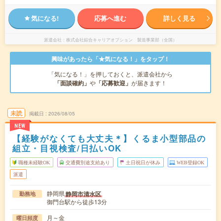
気になる!
応募へ進む
詳しく見る
派遣会社
株式会社綜合キャリアオプション 製造事業部（全国）
興味があったら「★気になる！」をタップ！
「気になる！」を押しておくと、派遣会社から
「面談確約」
や
「応募歓迎」
が届きます！
未読
掲載日
2026/08/05
NEW
【経験がなくても大丈夫＊】くるま小型部品の
組立・目視検査/日払いOK
職種未経験OK
交通費別途支給あり
土日祝日が休み
WEB登録OK
派遣
静岡県
静岡市清水区
勤務地
御門台駅から徒歩13分
月～金
曜日頻度