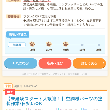
製造（組立・加工）
仕事内容
業務用の空調機、冷凍機、コンプレッサーなどのパーツを設
計・製造など様々な商品に使われる圧力容器、熱交…
ブランクOK / 英語力不要
応募資格
◆経験者歓迎！〇まずは事前登録だけでもOK！履歴書不要
で気軽にオンライン登録★氏名・職種などを入力す…
職場の雰囲気
年齢層
20代
30代
40代
50代
60代
気になる!
応募へ進む
詳しく見る
派遣会社
株式会社綜合キャリアオプション 製造事業部（全国）
未読
掲載日
2026/08/05
NEW
【未経験スタート大歓迎！】空調機パーツの塗
装作業/日払いOK