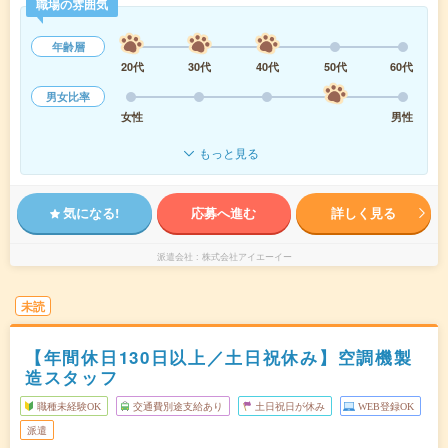
職場の雰囲気
年齢層
20代
30代
40代
50代
60代
男女比率
女性
男性
もっと見る
気になる!
応募へ進む
詳しく見る
派遣会社
株式会社アイエーイー
未読
【年間休日130日以上／土日祝休み】空調機製
造スタッフ
職種未経験OK
交通費別途支給あり
土日祝日が休み
WEB登録OK
派遣