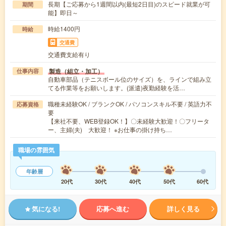
長期【ご応募から1週間以内(最短2日目)のスピード就業が可
期間
能】即日～
時給1400円
時給
交通費
交通費支給有り
製造（組立・加工）
仕事内容
自動車部品（テニスボール位のサイズ）を、ラインで組み立
てる作業等をお願いします。(派遣)夜勤経験を活…
職種未経験OK / ブランクOK / パソコンスキル不要 / 英語力不
応募資格
要
【来社不要、WEB登録OK！】〇未経験大歓迎！〇フリータ
ー、主婦(夫) 大歓迎！ ※お仕事の掛け持ち…
職場の雰囲気
年齢層
20代
30代
40代
50代
60代
気になる!
応募へ進む
詳しく見る