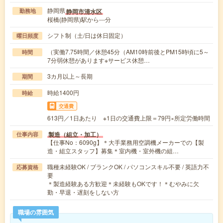
静岡県
静岡市清水区
勤務地
桜橋(静岡県)駅から---分
シフト制（土/日は休日固定）
曜日頻度
（実働7.75時間／休憩45分（AM10時前後とPM15時頃に5～
時間
7分弱休憩があります※サービス休憩…
3カ月以上～長期
期間
時給1400円
時給
交通費
613円／1日あたり ※1日の交通費上限＝79円×所定労働時間
製造（組立・加工）
仕事内容
【仕事No：6090g】＊大手業務用空調機メーカーでの【製
造・組立スタッフ】募集＊室内機・室外機の組…
職種未経験OK / ブランクOK / パソコンスキル不要 / 英語力不
応募資格
要
＊製造経験ある方歓迎＊未経験もOKです！＊むやみに欠
勤・早退・遅刻をしない方
職場の雰囲気