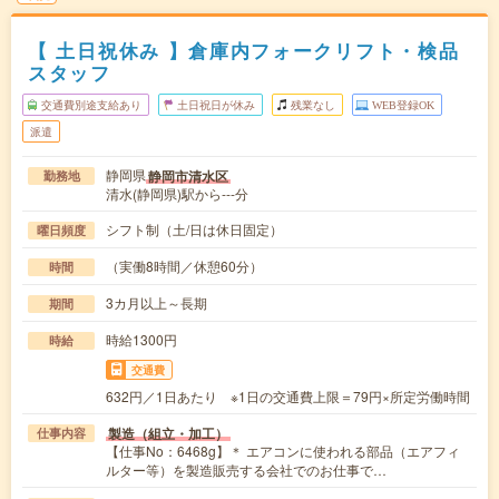
【 土日祝休み 】倉庫内フォークリフト・検品
スタッフ
交通費別途支給あり
土日祝日が休み
残業なし
WEB登録OK
派遣
静岡県
静岡市清水区
勤務地
清水(静岡県)駅から---分
シフト制（土/日は休日固定）
曜日頻度
（実働8時間／休憩60分）
時間
3カ月以上～長期
期間
時給1300円
時給
交通費
632円／1日あたり ※1日の交通費上限＝79円×所定労働時間
製造（組立・加工）
仕事内容
【仕事No：6468g】＊ エアコンに使われる部品（エアフィ
ルター等）を製造販売する会社でのお仕事で…