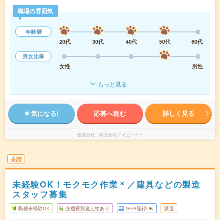
職場の雰囲気
年齢層
20代
30代
40代
50代
60代
男女比率
女性
男性
もっと見る
気になる!
応募へ進む
詳しく見る
派遣会社
株式会社アイエーイー
未読
未経験OK！モクモク作業＊／建具などの製造
スタッフ募集
職種未経験OK
交通費別途支給あり
WEB登録OK
派遣