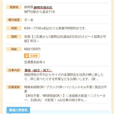
静岡県
静岡市清水区
勤務地
御門台駅から徒歩11分
月～金
曜日頻度
8:00～17:00※表記のうち実働7時間55分です。
時間
長期【ご応募から1週間以内(最短2日目)のスピード就業が可
期間
能】即日～
時給1350円
時給
交通費
交通費支給有り
製造（組立・加工）
仕事内容
熱処理前の手のひらサイズの金属部品を治具の棒に差した
り、枠に並べたりする作業などをお願いします。(派…
職種未経験OK / ブランクOK / パソコンスキル不要 / 英語力不
応募資格
要
【来社不要、WEB登録OK！】〇未経験大歓迎！〇フリータ
ー、主婦(夫) 大歓迎！ ※お仕事の掛け持ち…
職場の雰囲気