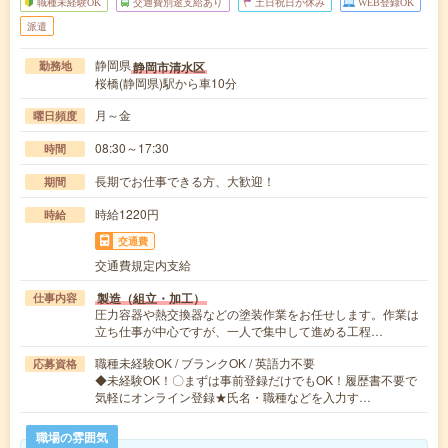
職種未経験OK
交通費別途支給あり
土日祝日が休み
WEB登録OK
派遣
静岡県
静岡市清水区
勤務地
桜橋(静岡県)駅から車10分
月～金
曜日頻度
08:30～17:30
時間
長期でお仕事できる方、大歓迎！
期間
時給1220円
時給
交通費
交通費規定内支給
製造（組立・加工）
仕事内容
圧力容器や熱交換器などの塗装作業をお任せします。作業は
立ち仕事が中心ですが、一人で集中して進める工程…
職種未経験OK / ブランクOK / 英語力不要
応募資格
◆未経験OK！〇まずは事前登録だけでもOK！履歴書不要で
気軽にオンライン登録★氏名・職種などを入力す…
職場の雰囲気