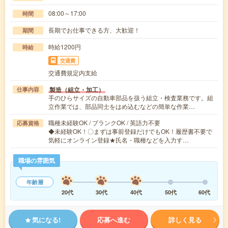
08:00～17:00
時間
長期でお仕事できる方、大歓迎！
期間
時給1200円
時給
交通費
交通費規定内支給
製造（組立・加工）
仕事内容
手のひらサイズの自動車部品を扱う組立・検査業務です。組
立作業では、部品同士をはめ込むなどの簡単な作業…
職種未経験OK / ブランクOK / 英語力不要
応募資格
◆未経験OK！〇まずは事前登録だけでもOK！履歴書不要で
気軽にオンライン登録★氏名・職種などを入力す…
職場の雰囲気
年齢層
20代
30代
40代
50代
60代
気になる!
応募へ進む
詳しく見る