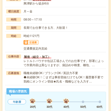
興津駅から徒歩6分
月～金
曜日頻度
08:00～17:10
時間
長期でお仕事できる方、大歓迎！
期間
時給1121円
時給
交通費
交通費規定内支給
製造（組立・加工）
仕事内容
レトルトパウチや缶詰工場さんでのお仕事です。部署によっ
て作業内容は異なりますが、袋詰めや検査、梱包、…
職種未経験OK / ブランクOK / 英語力不要
応募資格
◆未経験OK！〇まずは事前登録だけでもOK！履歴書不要で
気軽にオンライン登録★氏名・職種などを入力す…
職場の雰囲気
年齢層
20代
30代
40代
50代
60代