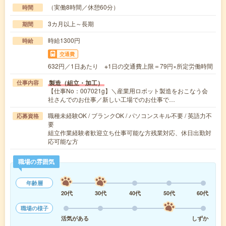
（実働8時間／休憩60分）
時間
3カ月以上～長期
期間
時給1300円
時給
交通費
632円／1日あたり ※1日の交通費上限＝79円×所定労働時間
製造（組立・加工）
仕事内容
【仕事No：007021g】＼産業用ロボット製造をおこなう会
社さんでのお仕事／新しい工場でのお仕事で…
職種未経験OK / ブランクOK / パソコンスキル不要 / 英語力不
応募資格
要
組立作業経験者歓迎立ち仕事可能な方残業対応、休日出勤対
応可能な方
職場の雰囲気
年齢層
20代
30代
40代
50代
60代
職場の様子
活気がある
しずか