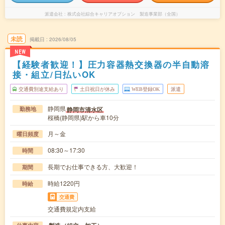
派遣会社
株式会社綜合キャリアオプション 製造事業部（全国）
未読
掲載日
2026/08/05
NEW
【経験者歓迎！】圧力容器熱交換器の半自動溶
接・組立/日払いOK
交通費別途支給あり
土日祝日が休み
WEB登録OK
派遣
静岡県
静岡市清水区
勤務地
桜橋(静岡県)駅から車10分
月～金
曜日頻度
08:30～17:30
時間
長期でお仕事できる方、大歓迎！
期間
時給1220円
時給
交通費
交通費規定内支給