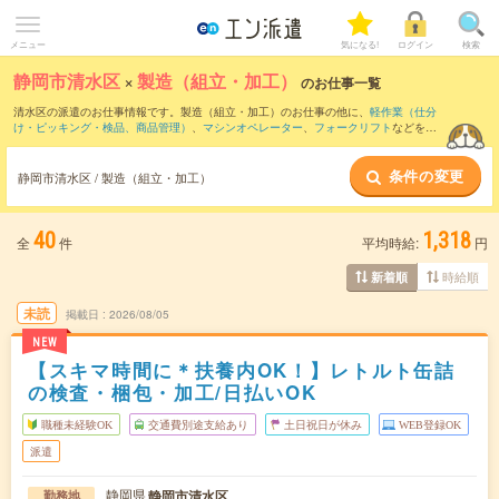
メニュー
気になる!
ログイン
検索
静岡市清水区
×
製造（組立・加工）
のお仕事一覧
清水区の派遣のお仕事情報です。製造（組立・加工）のお仕事の他に、
軽作業（仕分
け・ピッキング・検品、商品管理）
、
マシンオペレーター
、
フォークリフト
などを取
り揃えています。さらに、
短期
・
単発
などの期間や、
職種未経験OK
などのこだわり条
件で絞り込んでいただけます。職種辞典：
製造（組立・加工）のお仕事とは？とは？
条件の変更
静岡市清水区 / 製造（組立・加工）
40
1,318
全
件
平均時給:
円
時給順
新着順
未読
掲載日
2026/08/05
NEW
【スキマ時間に＊扶養内OK！】レトルト缶詰
の検査・梱包・加工/日払いOK
職種未経験OK
交通費別途支給あり
土日祝日が休み
WEB登録OK
派遣
静岡県
静岡市清水区
勤務地