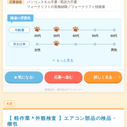
パソコンスキル不要 / 英語力不要
応募資格
フォークリフトの実務経験／フォークリフト技能者
職場の雰囲気
年齢層
20代
30代
40代
50代
60代
男女比率
女性
男性
もっと見る
気になる!
応募へ進む
詳しく見る
派遣会社
株式会社アイエーイー
未読
【 軽作業＊外観検査 】エアコン部品の検品・
梱包