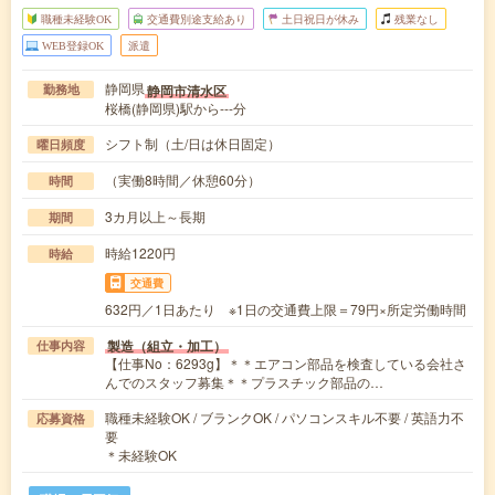
職種未経験OK
交通費別途支給あり
土日祝日が休み
残業なし
WEB登録OK
派遣
静岡県
静岡市清水区
勤務地
桜橋(静岡県)駅から---分
シフト制（土/日は休日固定）
曜日頻度
（実働8時間／休憩60分）
時間
3カ月以上～長期
期間
時給1220円
時給
交通費
632円／1日あたり ※1日の交通費上限＝79円×所定労働時間
製造（組立・加工）
仕事内容
【仕事No：6293g】＊＊エアコン部品を検査している会社さ
んでのスタッフ募集＊＊プラスチック部品の…
職種未経験OK / ブランクOK / パソコンスキル不要 / 英語力不
応募資格
要
＊未経験OK