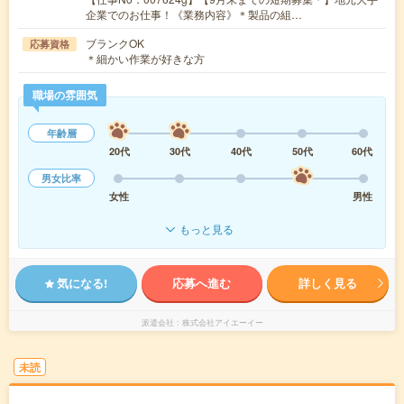
企業でのお仕事！《業務内容》＊製品の組…
ブランクOK
応募資格
＊細かい作業が好きな方
職場の雰囲気
年齢層
20代
30代
40代
50代
60代
男女比率
女性
男性
もっと見る
気になる!
応募へ進む
詳しく見る
派遣会社
株式会社アイエーイー
未読