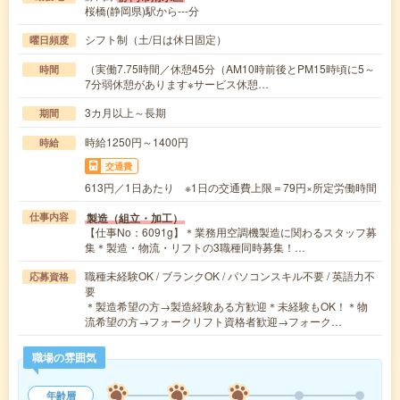
桜橋(静岡県)駅から---分
シフト制（土/日は休日固定）
曜日頻度
（実働7.75時間／休憩45分（AM10時前後とPM15時頃に5～
時間
7分弱休憩があります※サービス休憩…
3カ月以上～長期
期間
時給1250円～1400円
時給
交通費
613円／1日あたり ※1日の交通費上限＝79円×所定労働時間
製造（組立・加工）
仕事内容
【仕事No：6091g】＊業務用空調機製造に関わるスタッフ募
集＊製造・物流・リフトの3職種同時募集！…
職種未経験OK / ブランクOK / パソコンスキル不要 / 英語力不
応募資格
要
＊製造希望の方→製造経験ある方歓迎＊未経験もOK！＊物
流希望の方→フォークリフト資格者歓迎→フォーク…
職場の雰囲気
年齢層