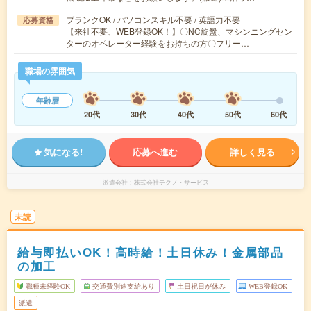
ブランクOK / パソコンスキル不要 / 英語力不要
応募資格
【来社不要、WEB登録OK！】〇NC旋盤、マシンニングセン
ターのオペレーター経験をお持ちの方〇フリー…
職場の雰囲気
年齢層
20代
30代
40代
50代
60代
気になる!
応募へ進む
詳しく見る
派遣会社
株式会社テクノ・サービス
未読
給与即払いOK！高時給！土日休み！金属部品
の加工
職種未経験OK
交通費別途支給あり
土日祝日が休み
WEB登録OK
派遣