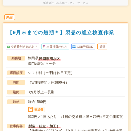
派遣会社
株式会社テクノ・サービス
未読
【9月末までの短期＊】製品の組立検査作業
交通費別途支給あり
土日祝日が休み
WEB登録OK
派遣
静岡県
静岡市清水区
勤務地
御門台駅から---分
シフト制（土/日は休日固定）
曜日頻度
（実働8時間／休憩60分）
時間
3カ月以上～長期
期間
時給1560円
時給
交通費
632円／1日あたり ※1日の交通費上限＝79円×所定労働時間
製造（組立・加工）
仕事内容
【仕事No：007624g】【9月末までの短期募集＊】地元大手