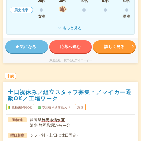
20代
30代
40代
50代
60代
男女比率
女性
男性
もっと見る
気になる!
応募へ進む
詳しく見る
派遣会社
株式会社アイエーイー
未読
土日祝休み／組立スタッフ募集＊／マイカー通
勤OK／工場ワーク
職種未経験OK
交通費別途支給あり
派遣
静岡県
静岡市清水区
勤務地
清水(静岡県)駅から---分
シフト制（土/日は休日固定）
曜日頻度