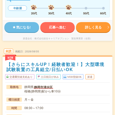
年齢層
20代
30代
40代
50代
60代
気になる!
応募へ進む
詳しく見る
派遣会社
株式会社綜合キャリアオプション 製造事業部（全国）
未読
掲載日
2026/08/05
NEW
【さらにスキルUP！経験者歓迎！】大型環境
試験装置の工具組立/日払いOK
交通費別途支給あり
土日祝日が休み
WEB登録OK
派遣
静岡県
静岡市清水区
勤務地
桜橋(静岡県)駅から車10分
月～金
曜日頻度
08:30～17:00
時間