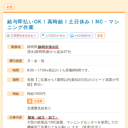
未読
給与即払いOK！高時給！土日休み！NC・マシ
ニング作業
交通費別途支給あり
土日祝日が休み
WEB登録OK
派遣
静岡県
静岡市清水区
勤務地
清水(静岡県)駅から徒歩27分
月～金・祝
曜日頻度
8:00～17:00※表記のうち実働8時間です。
時間
長期【ご応募から1週間以内(最短2日目)のスピード就業が可
期間
能】即日～
時給1500円
時給
交通費
交通費支給有り
製造（組立・加工）
仕事内容
大型の鉄製品でNC旋盤、マシニングセンターを使用しての
機械加工作業などをお願いします。(派遣)生活リ…