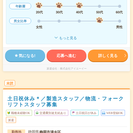
年齢層
20代
30代
40代
50代
60代
男女比率
女性
男性
もっと見る
気になる!
応募へ進む
詳しく見る
派遣会社
株式会社アイエーイー
未読
土日祝休み＊／製造スタッフ／物流・フォーク
リフトスタッフ募集
職種未経験OK
交通費別途支給あり
土日祝日が休み
WEB登録OK
派遣
静岡県
静岡市清水区
勤務地