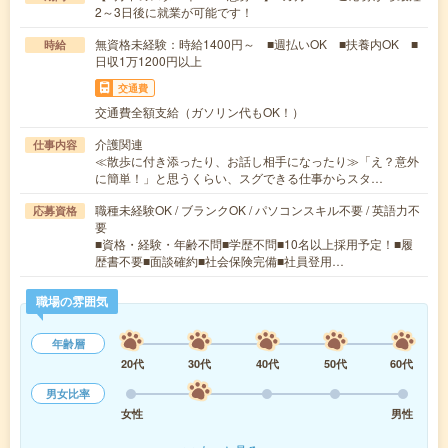
2～3日後に就業が可能です！
無資格未経験：時給1400円～ ■週払いOK ■扶養内OK ■
時給
日収1万1200円以上
交通費
交通費全額支給（ガソリン代もOK！）
介護関連
仕事内容
≪散歩に付き添ったり、お話し相手になったり≫「え？意外
に簡単！」と思うくらい、スグできる仕事からスタ…
職種未経験OK / ブランクOK / パソコンスキル不要 / 英語力不
応募資格
要
■資格・経験・年齢不問■学歴不問■10名以上採用予定！■履
歴書不要■面談確約■社会保険完備■社員登用…
職場の雰囲気
年齢層
20代
30代
40代
50代
60代
男女比率
女性
男性