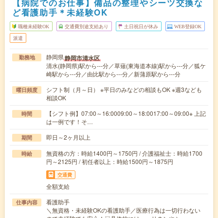
【病院でのお仕事】備品の整理やシーツ交換な
ど看護助手＊未経験OK
職種未経験OK
交通費別途支給あり
土日祝日が休み
WEB登録OK
派遣
静岡県
静岡市清水区
勤務地
清水(静岡県)駅から---分／草薙(東海道本線)駅から---分／狐ケ
崎駅から---分／由比駅から---分／新蒲原駅から---分
シフト制（月～日） ※平日のみなどの相談もOK ※週3なども
曜日頻度
相談OK
【シフト例】07:00～16:0009:00～18:0017:00～09:00※ 上記
時間
は一例です！そ…
即日～2ヶ月以上
期間
無資格の方：時給1400円～1750円 / 介護福祉士：時給1700
時給
円～2125円 / 初任者以上：時給1500円～1875円
交通費
全額支給
看護助手
仕事内容
＼無資格・未経験OKの看護助手／医療行為は一切行わない