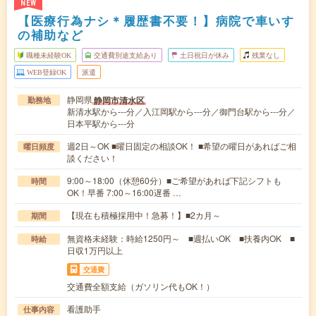
NEW
【医療行為ナシ＊履歴書不要！】病院で車いす
の補助など
職種未経験OK
交通費別途支給あり
土日祝日が休み
残業なし
WEB登録OK
派遣
静岡県
静岡市清水区
勤務地
新清水駅から---分／入江岡駅から---分／御門台駅から---分／
日本平駅から---分
週2日～OK ■曜日固定の相談OK！ ■希望の曜日があればご相
曜日頻度
談ください！
9:00～18:00（休憩60分）■ご希望があれば下記シフトも
時間
OK！早番 7:00～16:00遅番 …
【現在も積極採用中！急募！】■2カ月～
期間
無資格未経験：時給1250円～ ■週払いOK ■扶養内OK ■
時給
日収1万円以上
交通費
交通費全額支給（ガソリン代もOK！）
看護助手
仕事内容