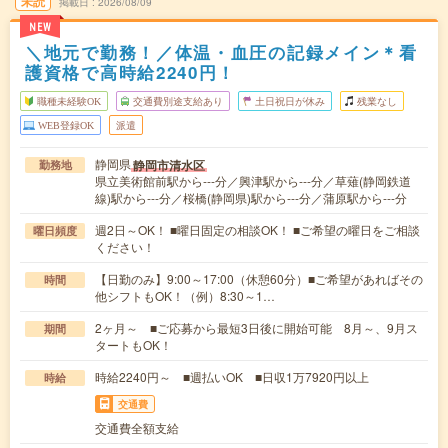
未読
掲載日
2026/08/09
NEW
＼地元で勤務！／体温・血圧の記録メイン＊看
護資格で高時給2240円！
職種未経験OK
交通費別途支給あり
土日祝日が休み
残業なし
WEB登録OK
派遣
静岡県
静岡市清水区
勤務地
県立美術館前駅から---分／興津駅から---分／草薙(静岡鉄道
線)駅から---分／桜橋(静岡県)駅から---分／蒲原駅から---分
週2日～OK！ ■曜日固定の相談OK！ ■ご希望の曜日をご相談
曜日頻度
ください！
【日勤のみ】9:00～17:00（休憩60分）■ご希望があればその
時間
他シフトもOK！（例）8:30～1…
2ヶ月～ ■ご応募から最短3日後に開始可能 8月～、9月ス
期間
タートもOK！
時給2240円～ ■週払いOK ■日収1万7920円以上
時給
交通費
交通費全額支給