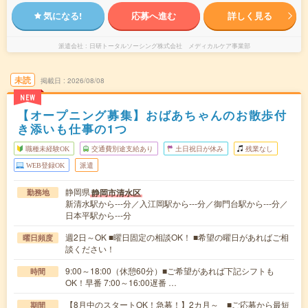
気になる!
応募へ進む
詳しく見る
派遣会社
日研トータルソーシング株式会社 メディカルケア事業部
未読
掲載日
2026/08/08
NEW
【オープニング募集】おばあちゃんのお散歩付
き添いも仕事の1つ
職種未経験OK
交通費別途支給あり
土日祝日が休み
残業なし
WEB登録OK
派遣
静岡県
静岡市清水区
勤務地
新清水駅から---分／入江岡駅から---分／御門台駅から---分／
日本平駅から---分
週2日～OK ■曜日固定の相談OK！ ■希望の曜日があればご相
曜日頻度
談ください！
9:00～18:00（休憩60分）■ご希望があれば下記シフトも
時間
OK！早番 7:00～16:00遅番 …
【8月中のスタートOK！急募！】2カ月～ ■ご応募から最短
期間