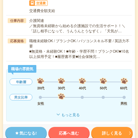
交通費
交通費全額支給
介護関連
仕事内容
／無資格未経験から始める介護施設での生活サポート！＼
「話し相手になって、うんうんとうなずく」「天気が…
職種未経験OK / ブランクOK / パソコンスキル不要 / 英語力不
応募資格
要
■無資格・未経験OK！■年齢・学歴不問！ブランクOK!■10名
以上採用予定！■履歴書不要■社会保険完…
職場の雰囲気
年齢層
20代
30代
40代
50代
60代
男女比率
女性
男性
もっと見る
気になる!
応募へ進む
詳しく見る