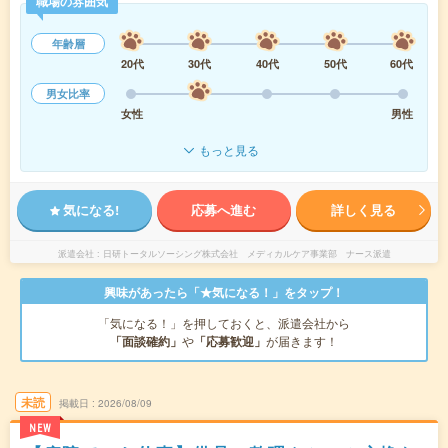
職場の雰囲気
年齢層
20代
30代
40代
50代
60代
男女比率
女性
男性
もっと見る
気になる!
応募へ進む
詳しく見る
派遣会社
日研トータルソーシング株式会社 メディカルケア事業部 ナース派遣
興味があったら「★気になる！」をタップ！
「気になる！」を押しておくと、派遣会社から
「面談確約」
や
「応募歓迎」
が届きます！
未読
掲載日
2026/08/09
NEW