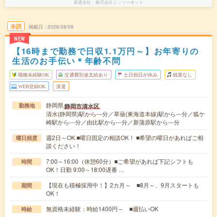
派遣会社
株式会社ニッソーネット
未読
掲載日
2026/08/09
NEW
【16時まで勤務で日収1.1万円～】お年寄りの
生活のお手伝い＊年齢不問
職種未経験OK
交通費別途支給あり
土日祝日が休み
残業なし
WEB登録OK
派遣
静岡県
静岡市清水区
勤務地
清水(静岡県)駅から---分／草薙(東海道本線)駅から---分／狐ケ
崎駅から---分／由比駅から---分／新蒲原駅から---分
週2日～OK ■曜日固定の相談OK！ ■希望の曜日があればご相
曜日頻度
談ください！
7:00～16:00（休憩60分）■ご希望があれば下記シフトも
時間
OK！日勤 9:00～18:00遅番 …
【現在も積極採用中！】2カ月～ ■8月～、9月スタートも
期間
OK！
無資格未経験：時給1400円～ ■週払いOK
時給