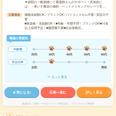
▼病院の一般病棟にて看護師さんのサポート！具体的に
は、・車いす搬送の補助・ベットメイキングやシーツ交…
職種未経験OK / ブランクOK / パソコンスキル不要 / 英語力不
応募資格
要
■無資格・未経験OK！■年齢・学歴不問！ブランクOK!■10名
以上採用予定！■履歴書不要■社会保険完…
職場の雰囲気
年齢層
20代
30代
40代
50代
60代
男女比率
女性
男性
もっと見る
気になる!
応募へ進む
詳しく見る
派遣会社
日研トータルソーシング株式会社 メディカルケア事業部