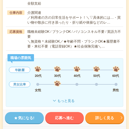
全額支給
介護関連
仕事内容
／利用者の方の日常生活をサポート！＼▽具体的には…・買
い物や散歩に付き添ったり・折り紙や体操などのレ…
職種未経験OK / ブランクOK / パソコンスキル不要 / 英語力不
応募資格
要
＼無資格＊未経験OK／★年齢不問・ブランクOK★履歴書不
要・来社不要（電話登録OK）★社会保険完備＼…
職場の雰囲気
年齢層
20代
30代
40代
50代
60代
男女比率
女性
男性
もっと見る
気になる!
応募へ進む
詳しく見る