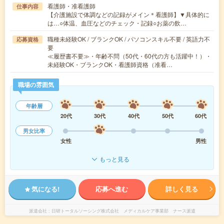
看護師・准看護師
仕事内容
【介護施設で体調などの記録がメイン＊看護師】▼具体的に
は…○体温、血圧などのチェック・記録○お薬の飲…
職種未経験OK / ブランクOK / パソコンスキル不要 / 英語力不
応募資格
要
≪履歴書不要≫・年齢不問（50代・60代の方も活躍中！）・
未経験OK・ブランクOK・看護師資格（准看…
職場の雰囲気
年齢層
20代
30代
40代
50代
60代
男女比率
女性
男性
もっと見る
気になる!
応募へ進む
詳しく見る
派遣会社
日研トータルソーシング株式会社 メディカルケア事業部 ナース派遣