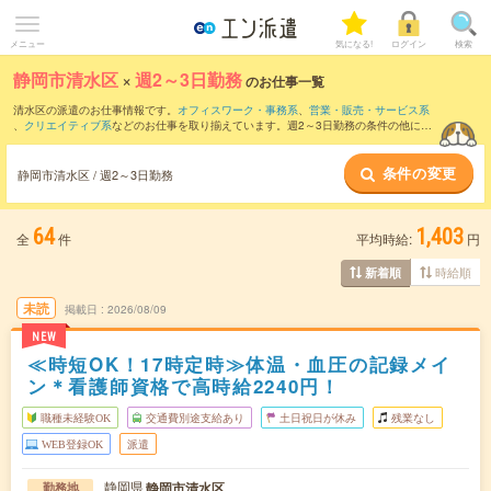
メニュー
気になる!
ログイン
検索
静岡市清水区
×
週2～3日勤務
のお仕事一覧
清水区の派遣のお仕事情報です。
オフィスワーク・事務系
、
営業・販売・サービス系
、
クリエイティブ系
などのお仕事を取り揃えています。週2～3日勤務の条件の他に、
交通費別途支給あり
、
職種未経験OK
、
友だちと一緒の応募OK
などのこだわり条件も
取り揃えています。
条件の変更
静岡市清水区 / 週2～3日勤務
64
1,403
全
件
平均時給:
円
時給順
新着順
未読
掲載日
2026/08/09
NEW
≪時短OK！17時定時≫体温・血圧の記録メイ
ン＊看護師資格で高時給2240円！
職種未経験OK
交通費別途支給あり
土日祝日が休み
残業なし
WEB登録OK
派遣
静岡県
静岡市清水区
勤務地