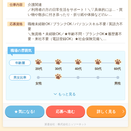
介護関連
仕事内容
／利用者の方の日常生活をサポート！＼▽具体的には…・買
い物や散歩に付き添ったり・折り紙や体操などのレ…
職種未経験OK / ブランクOK / パソコンスキル不要 / 英語力不
応募資格
要
＼無資格＊未経験OK／★年齢不問・ブランクOK★履歴書不
要・来社不要（電話登録OK）★社会保険完備＼…
職場の雰囲気
年齢層
20代
30代
40代
50代
60代
男女比率
女性
男性
もっと見る
気になる!
応募へ進む
詳しく見る
派遣会社
株式会社ニッソーネット