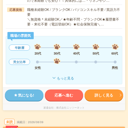
ので未経験でも安心！▽具体的には…・リネンやシ…
職種未経験OK / ブランクOK / パソコンスキル不要 / 英語力不
応募資格
要
＼無資格＊未経験OK／★年齢不問・ブランクOK★履歴書不
要・来社不要（電話登録OK）★社会保険完備＼…
職場の雰囲気
年齢層
20代
30代
40代
50代
60代
男女比率
女性
男性
もっと見る
気になる!
応募へ進む
詳しく見る
派遣会社
株式会社ニッソーネット
未読
掲載日
2026/08/09