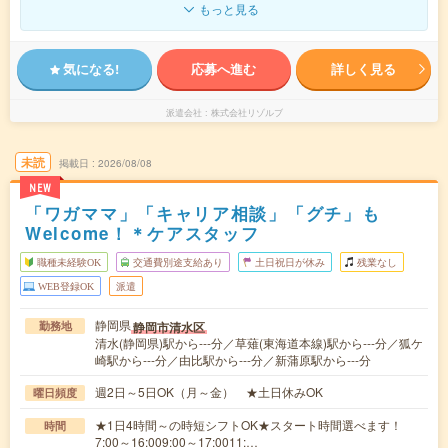
もっと見る
気になる!
応募へ進む
詳しく見る
派遣会社
株式会社リゾルブ
未読
掲載日
2026/08/08
NEW
「ワガママ」「キャリア相談」「グチ」も
Welcome！＊ケアスタッフ
職種未経験OK
交通費別途支給あり
土日祝日が休み
残業なし
WEB登録OK
派遣
静岡県
静岡市清水区
勤務地
清水(静岡県)駅から---分／草薙(東海道本線)駅から---分／狐ケ
崎駅から---分／由比駅から---分／新蒲原駅から---分
週2日～5日OK（月～金） ★土日休みOK
曜日頻度
★1日4時間～の時短シフトOK★スタート時間選べます！
時間
7:00～16:009:00～17:0011:…