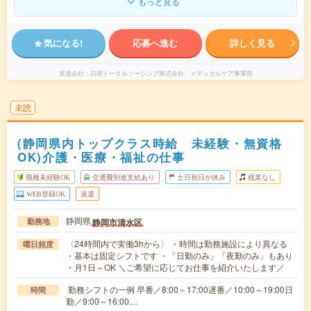
もっと見る
気になる!
応募へ進む
詳しく見る
派遣会社
日研トータルソーシング株式会社 メディカルケア事業部
未読
(静岡県内トップクラス時給 未経験・無資格
OK)介護・医療・福祉の仕事
職種未経験OK
交通費別途支給あり
土日祝日が休み
残業なし
WEB登録OK
派遣
静岡県
静岡市清水区
勤務地
〈24時間内で実働3hから〉 ・時間は勤務施設により異なる
曜日頻度
・基本は固定シフトです ・「日勤のみ」「夜勤のみ」もあり
・月1日～OK ＼ご希望に応じてお仕事を紹介いたします／
勤務シフトの一例 早番／8:00～17:00遅番／10:00～19:00日
時間
勤／9:00～16:00…