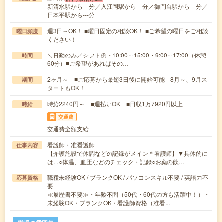
新清水駅から---分／入江岡駅から---分／御門台駅から---分／
日本平駅から---分
週3日～OK！ ■曜日固定の相談OK！ ■ご希望の曜日をご相談
曜日頻度
ください！
＼日勤のみ／シフト例・10:00～15:00・9:00～17:00（休憩
時間
60分）■ご希望があればその…
2ヶ月～ ■ご応募から最短3日後に開始可能 8月～、9月ス
期間
タートもOK！
時給2240円～ ■週払いOK ■日収1万7920円以上
時給
交通費
交通費全額支給
看護師・准看護師
仕事内容
【介護施設で体調などの記録がメイン＊看護師】▼具体的に
は…○体温、血圧などのチェック・記録○お薬の飲…
職種未経験OK / ブランクOK / パソコンスキル不要 / 英語力不
応募資格
要
≪履歴書不要≫・年齢不問（50代・60代の方も活躍中！）・
未経験OK・ブランクOK・看護師資格（准看…