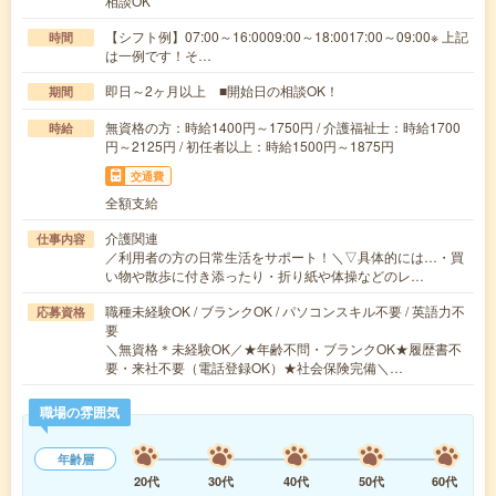
相談OK
【シフト例】07:00～16:0009:00～18:0017:00～09:00※ 上記
時間
は一例です！そ…
即日～2ヶ月以上 ■開始日の相談OK！
期間
無資格の方：時給1400円～1750円 / 介護福祉士：時給1700
時給
円～2125円 / 初任者以上：時給1500円～1875円
交通費
全額支給
介護関連
仕事内容
／利用者の方の日常生活をサポート！＼▽具体的には…・買
い物や散歩に付き添ったり・折り紙や体操などのレ…
職種未経験OK / ブランクOK / パソコンスキル不要 / 英語力不
応募資格
要
＼無資格＊未経験OK／★年齢不問・ブランクOK★履歴書不
要・来社不要（電話登録OK）★社会保険完備＼…
職場の雰囲気
年齢層
20代
30代
40代
50代
60代