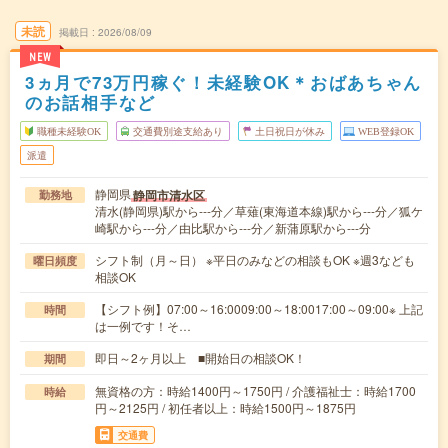
未読
掲載日
2026/08/09
NEW
3ヵ月で73万円稼ぐ！未経験OK＊おばあちゃん
のお話相手など
職種未経験OK
交通費別途支給あり
土日祝日が休み
WEB登録OK
派遣
静岡県
静岡市清水区
勤務地
清水(静岡県)駅から---分／草薙(東海道本線)駅から---分／狐ケ
崎駅から---分／由比駅から---分／新蒲原駅から---分
シフト制（月～日） ※平日のみなどの相談もOK ※週3なども
曜日頻度
相談OK
【シフト例】07:00～16:0009:00～18:0017:00～09:00※ 上記
時間
は一例です！そ…
即日～2ヶ月以上 ■開始日の相談OK！
期間
無資格の方：時給1400円～1750円 / 介護福祉士：時給1700
時給
円～2125円 / 初任者以上：時給1500円～1875円
交通費