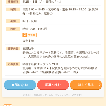
週2日～3日（月～日曜のうち）
曜日頻度
日勤 8:00～16:45（休憩60分）遅番 10:15～19:00（休憩60
時間
分）※日勤のみ、遅番の…
即日～長期
期間
時給1300～1450円
時給
交通費
規定支給
看護助手
仕事内容
病棟におけるサポート業務です。看護師、介護職の方と一緒
に、入院患者さまの身の回りのお世話を実施いただ…
職種未経験OK / ブランクOK
応募資格
無資格・未経験OK★下記資格をお持ちの方も大歓迎初任者
研修(ヘルパー2級)実務者研修(ヘルパー1級)…
気になる!
応募へ進む
詳しく見る
派遣会社
株式会社メディカル・コンシェルジュ 名古屋支社