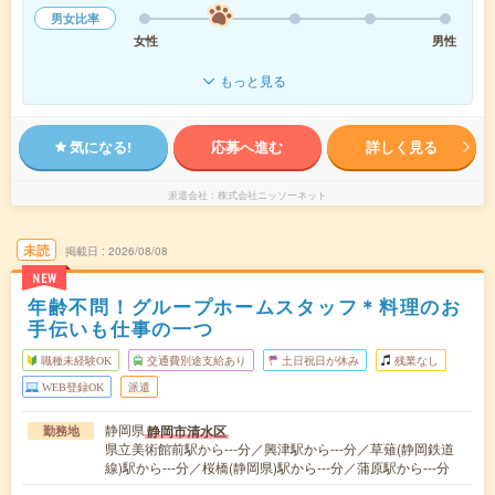
男女比率
女性
男性
もっと見る
気になる!
応募へ進む
詳しく見る
派遣会社
株式会社ニッソーネット
未読
掲載日
2026/08/08
NEW
年齢不問！グループホームスタッフ＊料理のお
手伝いも仕事の一つ
職種未経験OK
交通費別途支給あり
土日祝日が休み
残業なし
WEB登録OK
派遣
静岡県
静岡市清水区
勤務地
県立美術館前駅から---分／興津駅から---分／草薙(静岡鉄道
線)駅から---分／桜橋(静岡県)駅から---分／蒲原駅から---分