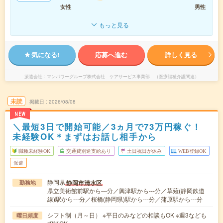
女性
男性
もっと見る
気になる!
応募へ進む
詳しく見る
派遣会社
マンパワーグループ株式会社 ケアサービス事業部 （医療福祉介護関連）
未読
掲載日
2026/08/08
NEW
＼最短3日で開始可能／3ヵ月で73万円稼ぐ！
未経験OK＊まずはお話し相手から
職種未経験OK
交通費別途支給あり
土日祝日が休み
WEB登録OK
派遣
静岡県
静岡市清水区
勤務地
県立美術館前駅から---分／興津駅から---分／草薙(静岡鉄道
線)駅から---分／桜橋(静岡県)駅から---分／蒲原駅から---分
シフト制（月～日） ※平日のみなどの相談もOK ※週3なども
曜日頻度