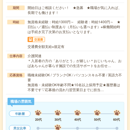
開始日はご相談ください！ ★急募 ★職場が気に入れば、
期間
長期でも働けます！
無資格未経験：時給1300円～ 経験者：時給1400円～ ★
時給
日払い／週払い制度あり（月払いも選べます）※稼働開始時
は手続き完了次第のお支払いとなります。
交通費
交通費全額支給※規定有
介護関連
仕事内容
＊入居者の方の「ありがとう」が嬉しい＊おじいちゃん、お
ばあちゃんが暮らす施設での生活サポートをお任せ…
職種未経験OK / ブランクOK / パソコンスキル不要 / 英語力不
応募資格
要
無資格・未経験OK年齢不問★10名以上採用予定★履歴書は
不要です▽応募後の流れ1)翌営業日までに担当…
職場の雰囲気
年齢層
20代
30代
40代
50代
60代
男女比率