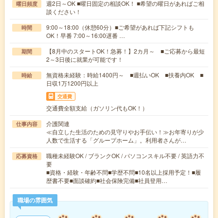
週2日～OK ■曜日固定の相談OK！ ■希望の曜日があればご相
曜日頻度
談ください！
9:00～18:00（休憩60分）■ご希望があれば下記シフトも
時間
OK！早番 7:00～16:00遅番 …
【8月中のスタートOK！急募！】2カ月～ ■ご応募から最短
期間
2～3日後に就業が可能です！
無資格未経験：時給1400円～ ■週払いOK ■扶養内OK ■
時給
日収1万1200円以上
交通費
交通費全額支給（ガソリン代もOK！）
介護関連
仕事内容
≪自立した生活のための見守りやお手伝い！≫お年寄りが少
人数で生活する「グループホーム」。利用者さんが…
職種未経験OK / ブランクOK / パソコンスキル不要 / 英語力不
応募資格
要
■資格・経験・年齢不問■学歴不問■10名以上採用予定！■履
歴書不要■面談確約■社会保険完備■社員登用…
職場の雰囲気