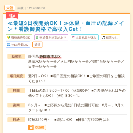
未読
掲載日
2026/08/08
NEW
≪最短3日後開始OK！≫体温・血圧の記録メイ
ン＊看護師資格で高収入Get！
職種未経験OK
交通費別途支給あり
土日祝日が休み
残業なし
WEB登録OK
派遣
静岡県
静岡市清水区
勤務地
新清水駅から---分／入江岡駅から---分／御門台駅から---分／
日本平駅から---分
週2日～OK！ ■曜日固定の相談OK！ ■ご希望の曜日をご相談
曜日頻度
ください！
【日勤のみ】9:00～17:00（休憩60分）■ご希望があればその
時間
他シフトもOK！（例）8:30～1…
2ヶ月～ ■ご応募から最短3日後に開始可能 8月～、9月ス
期間
タートもOK！
時給2240円～ ■週払いOK ■日収1万7920円以上
時給
交通費