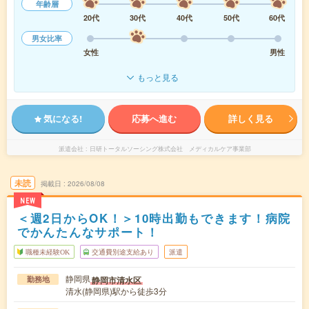
年齢層
20代
30代
40代
50代
60代
男女比率
女性
男性
もっと見る
気になる!
応募へ進む
詳しく見る
派遣会社
日研トータルソーシング株式会社 メディカルケア事業部
未読
掲載日
2026/08/08
NEW
＜週2日からOK！＞10時出勤もできます！病院
でかんたんなサポート！
職種未経験OK
交通費別途支給あり
派遣
静岡県
静岡市清水区
勤務地
清水(静岡県)駅から徒歩3分