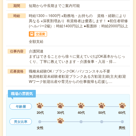
短期から中長期までご案内可能
期間
時給1300～1600円 ※勤務地・お持ちの 資格・経験により
時給
異なる ※深夜割増あり 有資格者は優遇します！ ●初任者研修
(ヘルパー2級) ：時給1400円以上 ●看護師 ：時給2000円以上
交通費
全額支給
介護関連
仕事内容
まずはできることから徐々に覚えていけばOK基本からじっ
くり、丁寧に教えていきます・介護食事・入浴・排…
職種未経験OK / ブランクOK / パソコンスキル不要
応募資格
無資格歓迎未経験者歓迎ブランクある方歓迎主婦(主夫)歓迎
Wワーク歓迎出産や育児からの仕事復帰も応援し…
職場の雰囲気
年齢層
20代
30代
40代
50代
60代
男女比率
女性
男性