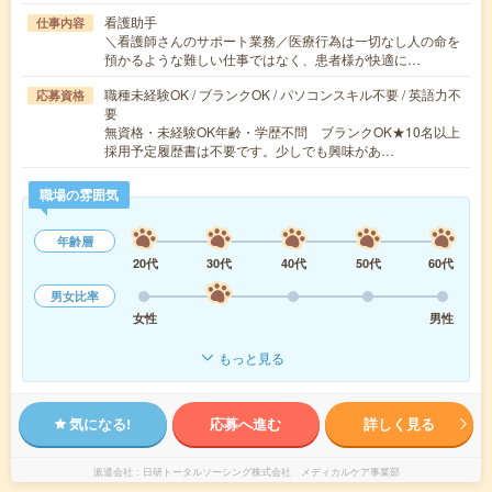
看護助手
仕事内容
＼看護師さんのサポート業務／医療行為は一切なし人の命を
預かるような難しい仕事ではなく、患者様が快適に…
職種未経験OK / ブランクOK / パソコンスキル不要 / 英語力不
応募資格
要
無資格・未経験OK年齢・学歴不問 ブランクOK★10名以上
採用予定履歴書は不要です。少しでも興味があ…
職場の雰囲気
年齢層
20代
30代
40代
50代
60代
男女比率
女性
男性
もっと見る
気になる!
応募へ進む
詳しく見る
派遣会社
日研トータルソーシング株式会社 メディカルケア事業部