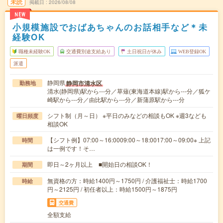
未読
掲載日
2026/08/08
NEW
小規模施設でおばあちゃんのお話相手など＊未
経験OK
職種未経験OK
交通費別途支給あり
土日祝日が休み
WEB登録OK
派遣
静岡県
静岡市清水区
勤務地
清水(静岡県)駅から---分／草薙(東海道本線)駅から---分／狐ケ
崎駅から---分／由比駅から---分／新蒲原駅から---分
シフト制（月～日） ※平日のみなどの相談もOK ※週3なども
曜日頻度
相談OK
【シフト例】07:00～16:0009:00～18:0017:00～09:00※ 上記
時間
は一例です！そ…
即日～2ヶ月以上 ■開始日の相談OK！
期間
無資格の方：時給1400円～1750円 / 介護福祉士：時給1700
時給
円～2125円 / 初任者以上：時給1500円～1875円
交通費
全額支給