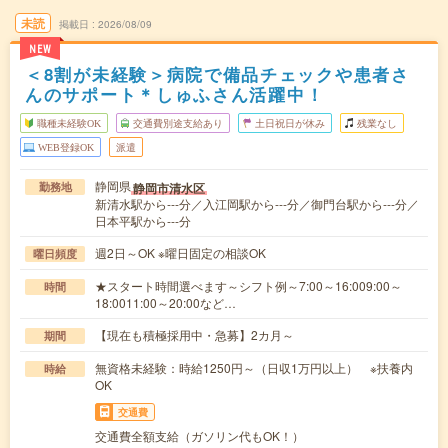
未読
掲載日
2026/08/09
NEW
＜8割が未経験＞病院で備品チェックや患者さ
んのサポート＊しゅふさん活躍中！
職種未経験OK
交通費別途支給あり
土日祝日が休み
残業なし
WEB登録OK
派遣
静岡県
静岡市清水区
勤務地
新清水駅から---分／入江岡駅から---分／御門台駅から---分／
日本平駅から---分
週2日～OK ※曜日固定の相談OK
曜日頻度
★スタート時間選べます～シフト例～7:00～16:009:00～
時間
18:0011:00～20:00など…
【現在も積極採用中・急募】2カ月～
期間
無資格未経験：時給1250円～（日収1万円以上） ※扶養内
時給
OK
交通費
交通費全額支給（ガソリン代もOK！）