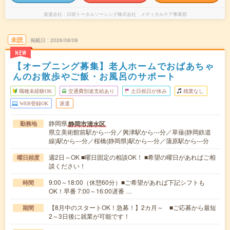
派遣会社
日研トータルソーシング株式会社 メディカルケア事業部
未読
掲載日
2026/08/08
NEW
【オープニング募集】老人ホームでおばあちゃ
んのお散歩やご飯・お風呂のサポート
職種未経験OK
交通費別途支給あり
土日祝日が休み
残業なし
WEB登録OK
派遣
静岡県
静岡市清水区
勤務地
県立美術館前駅から---分／興津駅から---分／草薙(静岡鉄道
線)駅から---分／桜橋(静岡県)駅から---分／蒲原駅から---分
週2日～OK ■曜日固定の相談OK！ ■希望の曜日があればご相
曜日頻度
談ください！
9:00～18:00（休憩60分）■ご希望があれば下記シフトも
時間
OK！早番 7:00～16:00遅番 …
【8月中のスタートOK！急募！】2カ月～ ■ご応募から最短
期間
2～3日後に就業が可能です！