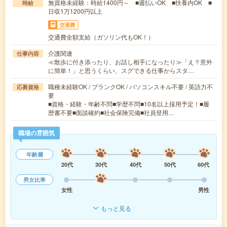
無資格未経験：時給1400円～ ■週払いOK ■扶養内OK ■
時給
日収1万1200円以上
交通費
交通費全額支給（ガソリン代もOK！）
介護関連
仕事内容
≪散歩に付き添ったり、お話し相手になったり≫「え？意外
に簡単！」と思うくらい、スグできる仕事からスタ…
職種未経験OK / ブランクOK / パソコンスキル不要 / 英語力不
応募資格
要
■資格・経験・年齢不問■学歴不問■10名以上採用予定！■履
歴書不要■面談確約■社会保険完備■社員登用…
職場の雰囲気
年齢層
20代
30代
40代
50代
60代
男女比率
女性
男性
もっと見る