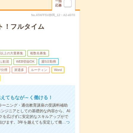
一括
応募
No.ATAFFSV静岡_12・A2-4070
ト！フルタイム
名以上の大量募集
複数名募集
ふ歓迎
WEB登録OK
週5日勤務
が分煙
派遣多
ルーティン
Word
越えてもなが～く働ける！
ラーニング・通信教育講座の受講料補助
エンジニアとしての基礎的な内容から、AI
クを広げずに安定的なスキルアップがで
結びます。3年を越えても安定して働…
つ