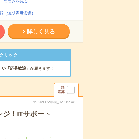
…
つづきを見る
部（無期雇用派遣）
詳しく見る
クリック！
」
や
「応募歓迎」
が届きます！
一括
応募
No.ATAFFSV静岡_12・B2-4090
ジ！ITサポート