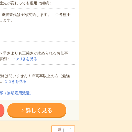
遣先が変わっても雇用は継続！
業代 ※残業代は全額支給します。 ※各種手
します。
＞早さよりも正確さが求められるお仕事
事例・…
つづきを見る
資格は問いません！※高卒以上の方（勉強
…
つづきを見る
部（無期雇用派遣）
詳しく見る
一括