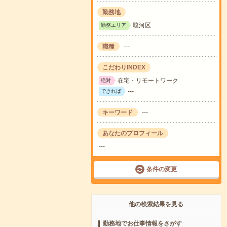
勤務地
駿河区
勤務エリア
職種
---
こだわりINDEX
在宅・リモートワーク
絶対
---
できれば
キーワード
---
あなたのプロフィール
---
条件の変更
他の検索結果を見る
勤務地でお仕事情報をさがす