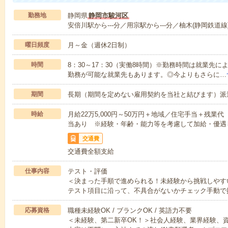
勤務地
静岡県
静岡市駿河区
安倍川駅から---分／用宗駅から---分／柚木(静岡鉄道線)
曜日頻度
月～金（週休2日制）
時間
8：30～17：30（実働8時間）※勤務時間は就業先
勤務が可能な就業先もあります。◎今よりもさらに…
期間
長期（期間を定めない雇用契約を当社と結びます）派
時給
月給22万5,000円～50万円＋地域／住宅手当＋残
当あり ※経験・年齢・能力等を考慮して加給・優遇
交通費
交通費全額支給
仕事内容
テスト・評価
＜決まった手順で進められる！未経験から挑戦しやす
テスト項目に沿って、不具合がないかチェック手動で
応募資格
職種未経験OK / ブランクOK / 英語力不要
＜未経験、第二新卒OK！＞社会人経験、業界経験、