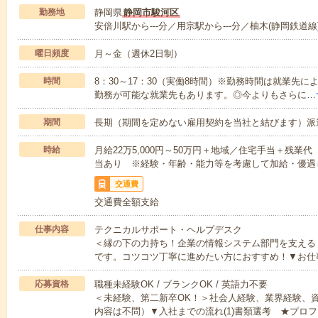
勤務地
静岡県
静岡市駿河区
安倍川駅から---分／用宗駅から---分／柚木(静岡鉄道線)
曜日頻度
月～金（週休2日制）
時間
8：30～17：30（実働8時間）※勤務時間は就業先
勤務が可能な就業先もあります。◎今よりもさらに…
期間
長期（期間を定めない雇用契約を当社と結びます）派
時給
月給22万5,000円～50万円＋地域／住宅手当＋残
当あり ※経験・年齢・能力等を考慮して加給・優遇
交通費
交通費全額支給
仕事内容
テクニカルサポート・ヘルプデスク
＜縁の下の力持ち！企業の情報システム部門を支える
です。コツコツ丁寧に進めたい方におすすめ！▼お仕
応募資格
職種未経験OK / ブランクOK / 英語力不要
＜未経験、第二新卒OK！＞社会人経験、業界経験、
内容は不問）▼入社までの流れ(1)書類選考 ★プロフ