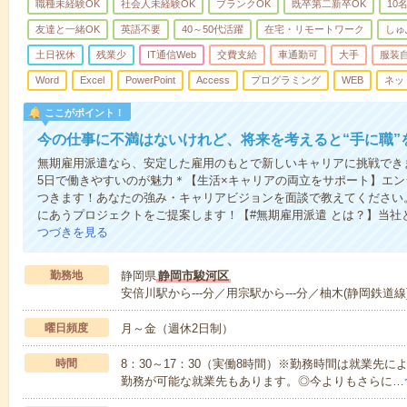
職種未経験OK
社会人未経験OK
ブランクOK
既卒第二新卒OK
10
友達と一緒OK
英語不要
40～50代活躍
在宅・リモートワーク
しゅ
土日祝休
残業少
IT通信Web
交費支給
車通勤可
大手
服装
Word
Excel
PowerPoint
Access
プログラミング
WEB
ネッ
ここがポイント！
今の仕事に不満はないけれど、将来を考えると“手に職”
無期雇用派遣なら、安定した雇用のもとで新しいキャリアに挑戦できま
5日で働きやすいのが魅力＊【生活×キャリアの両立をサポート】エ
つきます！あなたの強み・キャリアビジョンを面談で教えてください
にあうプロジェクトをご提案します！【#無期雇用派遣 とは？】当社
つづきを見る
勤務地
静岡県
静岡市駿河区
安倍川駅から---分／用宗駅から---分／柚木(静岡鉄道線)
曜日頻度
月～金（週休2日制）
時間
8：30～17：30（実働8時間）※勤務時間は就業先
勤務が可能な就業先もあります。◎今よりもさらに…