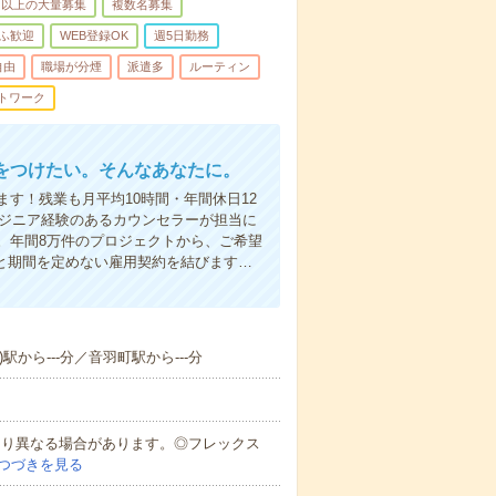
名以上の大量募集
複数名募集
ふ歓迎
WEB登録OK
週5日勤務
自由
職場が分煙
派遣多
ルーティン
トワーク
をつけたい。そんなあなたに。
す！残業も月平均10時間・年間休日12
ンジニア経験のあるカウンセラーが担当に
。年間8万件のプロジェクトから、ご希望
と期間を定めない雇用契約を結びます…
駅から---分／音羽町駅から---分
により異なる場合があります。◎フレックス
つづきを見る