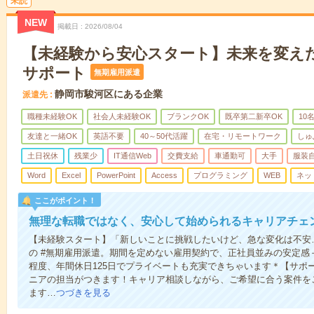
未読
NEW
掲載日
2026/08/04
【未経験から安心スタート】未来を変えた
サポート
無期雇用派遣
静岡市駿河区にある企業
派遣先
職種未経験OK
社会人未経験OK
ブランクOK
既卒第二新卒OK
10
友達と一緒OK
英語不要
40～50代活躍
在宅・リモートワーク
しゅ
土日祝休
残業少
IT通信Web
交費支給
車通勤可
大手
服装
Word
Excel
PowerPoint
Access
プログラミング
WEB
ネッ
ここがポイント！
無理な転職ではなく、安心して始められるキャリアチェ
【未経験スタート】「新しいことに挑戦したいけど、急な変化は不安
の #無期雇用派遣。期間を定めない雇用契約で、正社員並みの安定感
程度、年間休日125日でプライベートも充実できちゃいます＊【サポ
ニアの担当がつきます！キャリア相談しながら、ご希望に合う案件を
ます…
つづきを見る