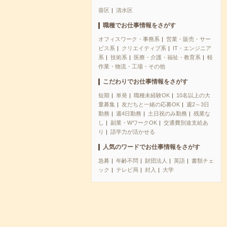
葵区
清水区
職種でお仕事情報をさがす
オフィスワーク・事務系
営業・販売・サー
ビス系
クリエイティブ系
IT・エンジニア
系
技術系
医療・介護・福祉・教育系
軽
作業・物流・工場・その他
こだわりでお仕事情報をさがす
短期
単発
職種未経験OK
10名以上の大
量募集
友だちと一緒の応募OK
週2～3日
勤務
週4日勤務
土日祝のみ勤務
残業な
し
副業・WワークOK
交通費別途支給あ
り
語学力が活かせる
人気のワードでお仕事情報をさがす
急募
年齢不問
財団法人
英語
書類チェ
ック
テレビ局
封入
大学