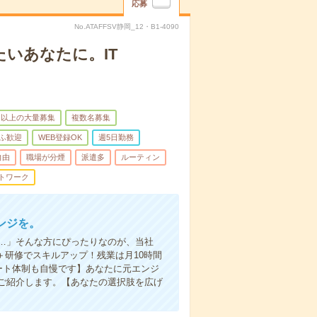
応募
No.ATAFFSV静岡_12・B1-4090
いあなたに。IT
名以上の大量募集
複数名募集
ふ歓迎
WEB登録OK
週5日勤務
自由
職場が分煙
派遣多
ルーティン
トワーク
ンジを。
…」そんな方にぴったりなのが、当社
＋研修でスキルアップ！残業は月10時間
ート体制も自慢です】あなたに元エンジ
ご紹介します。【あなたの選択肢を広げ