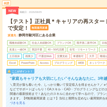
未読
NEW
掲載日
2026/08/05
【テスト】正社員＊キャリアの再スター
で安定！
無期雇用派遣
静岡市駿河区にある企業
派遣先
職種未経験OK
社会人未経験OK
ブランクOK
既卒第二新卒OK
10
友達と一緒OK
英語不要
40～50代活躍
在宅・リモートワーク
しゅ
土日祝休
残業少
IT通信Web
交費支給
車通勤可
大手
職場
Excel
PowerPoint
Access
プログラミング
WEB
ネットワーク
ここがポイント！
“家庭もキャリアも大切にしたい”そんなあなたに。3年
＼育児が落ち着いた今、しっかり働いて安定収入を得ませんか？／ e
などでサポートばっちり！OAスキル・CAD・プログラミングなどの
関連の最新技術まで！あなたのスキルに合わせて学べるので、ブラン
きます。【#無期雇用派遣 とは？】当社と期間を定めない雇用契約を
づきを見る