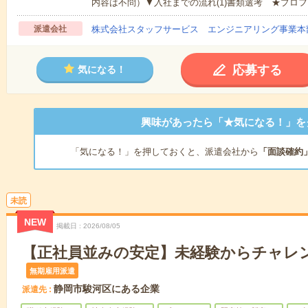
内容は不問）▼入社までの流れ(1)書類選考 ★プロフ
派遣会社
株式会社スタッフサービス エンジニアリング事業本
応募する
気になる！
興味があったら「★気になる！」を
「気になる！」を押しておくと、派遣会社から
「面談確約
未読
NEW
掲載日
2026/08/05
【正社員並みの安定】未経験からチャレン
無期雇用派遣
静岡市駿河区にある企業
派遣先