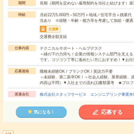
期間
長期（期間を定めない雇用契約を当社と結びます）派
時給
月給22万5,000円～50万円＋地域／住宅手当＋残
当あり ※経験・年齢・能力等を考慮して加給・優遇
交通費
交通費全額支給
仕事内容
テクニカルサポート・ヘルプデスク
＜縁の下の力持ち！企業の情報システム部門を支える
です。コツコツ丁寧に進めたい方におすすめ！▼お仕
応募資格
職種未経験OK / ブランクOK / 英語力不要
＜未経験、第二新卒OK！＞社会人経験、業界経験、
内容は不問）▼入社までの流れ(1)書類選考 ★プロフ
派遣会社
株式会社スタッフサービス エンジニアリング事業本
応募する
気になる！