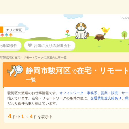
ヘル
エリア変更
た希望条件
お気に入りの派遣会社
岡市駿河区 在宅・リモートワークの派遣の仕事一覧
静岡市駿河区
在宅・リモー
で
一覧
駿河区の派遣のお仕事情報です。
オフィスワーク・事務系
、
営業・販売・サー
揃えています。在宅・リモートワークの条件の他に、
交通費別途支給あり
、
職
だわり条件も取り揃えています。
4
1
4
件中
～
件を表示中