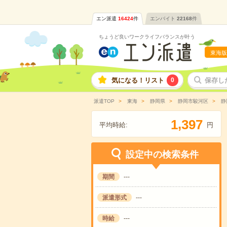
エン派遣
16424
件
エンバイト
22168
件
ちょうど良いワークライフバランスが叶う
東海版
気になる！リスト
0
保存し
派遣TOP
東海
静岡県
静岡市駿河区
静
,
1
3
9
7
平均時給:
円
設定中の検索条件
期間
---
派遣形式
---
時給
---