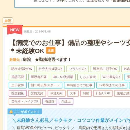
「気になる！」を押しておくと、派遣会社から
「面談確約
未読
NEW
掲載日
2026/08/08
【病院でのお仕事】備品の整理やシーツ
＊未経験OK
派遣
病院 ★勤務地選べます！
派遣先
職種未経験OK
社会人未経験OK
ブランクOK
既卒第二新卒OK
10
英語不要
履歴書不要
40～50代活躍
しゅふ歓迎
WEB登録OK
週
土日祝休
朝10時以降スタート
16時前までの仕事
17時前までの仕事
医療福祉
交費支給
車通勤可
大手
制服
日払いOK
職場が禁
自転車・バイクOK
看護師
介護士
ここがポイント！
＼未経験さん必見／モクモク・コツコツ作業がメインで
＼ 病院WORKデビューにピッタリ ／ 病院内で患者さんの移動の