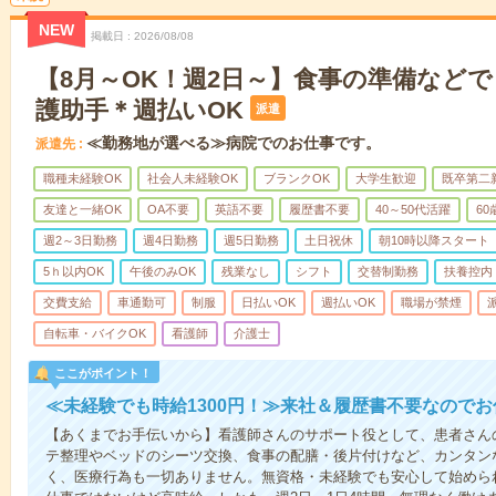
NEW
掲載日
2026/08/08
【8月～OK！週2日～】食事の準備など
護助手＊週払いOK
派遣
≪勤務地が選べる≫病院でのお仕事です。
派遣先
職種未経験OK
社会人未経験OK
ブランクOK
大学生歓迎
既卒第二
友達と一緒OK
OA不要
英語不要
履歴書不要
40～50代活躍
6
週2～3日勤務
週4日勤務
週5日勤務
土日祝休
朝10時以降スタート
5ｈ以内OK
午後のみOK
残業なし
シフト
交替制勤務
扶養控内
交費支給
車通勤可
制服
日払いOK
週払いOK
職場が禁煙
自転車・バイクOK
看護師
介護士
ここがポイント！
≪未経験でも時給1300円！≫来社＆履歴書不要なので
【あくまでお手伝いから】看護師さんのサポート役として、患者さん
テ整理やベッドのシーツ交換、食事の配膳・後片付けなど、カンタン
く、医療行為も一切ありません。無資格・未経験でも安心して始めら