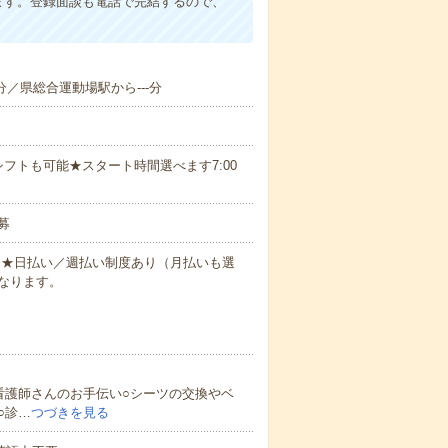
ます。登録面談も電話で完結するので、
-分／県総合運動場駅から---分
フトも可能★スタート時間選べます7:00
募
円～★日払い／週払い制度あり（月払いも選
なります。
看護師さんのお手伝い○シーツの交換やベ
○診…
つづきを見る