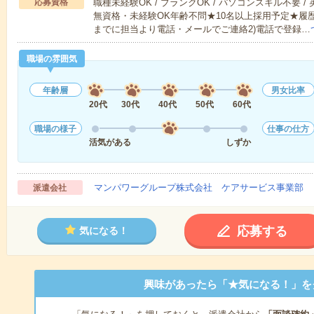
応募資格
職種未経験OK / ブランクOK / パソコンスキル不要 /
無資格・未経験OK年齢不問★10名以上採用予定★履
までに担当より電話・メールでご連絡2)電話で登録…
職場の雰囲気
年齢層
男女比率
20代
30代
40代
50代
60代
職場の様子
仕事の仕方
活気がある
しずか
マンパワーグループ株式会社 ケアサービス事業部 
派遣会社
応募する
気になる！
興味があったら「★気になる！」を