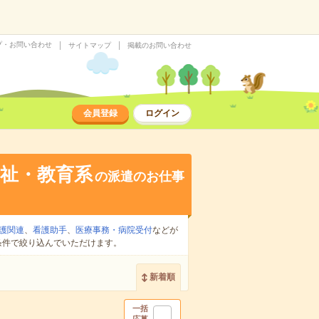
プ・お問い合わせ
サイトマップ
掲載のお問い合わせ
会員登録
ログイン
祉・教育系
の派遣のお仕事
護関連
、
看護助手
、
医療事務・病院受付
などが
条件で絞り込んでいただけます。
新着順
一括