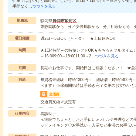
仕事ではないけど高時給。しかも、週2日・1日4時間～無理なく働け
手間なく…
つづきを見る
勤務地
静岡県
静岡市駿河区
東静岡駅から---分／安倍川駅から---分／用宗駅から--
曜日頻度
週2日～5日OK（月～金） ★土日休みOK
時間
★1日4時間～の時短シフトOK★もちろんフルタイムシ
～16:009:00～18:0011:00～2…
つづきを見る
期間
長期のお仕事です。開始日はご相談ください！ ★急
時給
無資格未経験：時給1300円～ 経験者：時給1400
べます）※稼働開始時は手続き完了次第のお支払いと
交通費
交通費支給※規定有
仕事内容
看護助手
≪病院でちょっとしたお手伝い≫○カルテ整理などの
ッドメイキング〇お手洗い・入浴など生活のお手伝い