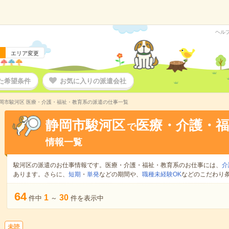
ヘル
エリア変更
た希望条件
お気に入りの派遣会社
岡市駿河区 医療・介護・福祉・教育系の派遣の仕事一覧
静岡市駿河区
医療・介護・福
で
情報一覧
駿河区の派遣のお仕事情報です。医療・介護・福祉・教育系のお仕事には、
介
あります。さらに、
短期
・
単発
などの期間や、
職種未経験OK
などのこだわり
64
1
30
件中
～
件を表示中
未読