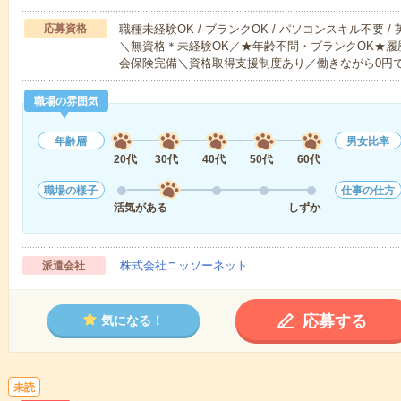
応募資格
職種未経験OK / ブランクOK / パソコンスキル不要 /
＼無資格＊未経験OK／★年齢不問・ブランクOK★履
会保険完備＼資格取得支援制度あり／働きながら0円
職場の雰囲気
年齢層
男女比率
20代
30代
40代
50代
60代
職場の様子
仕事の仕方
活気がある
しずか
株式会社ニッソーネット
派遣会社
応募する
気になる！
未読