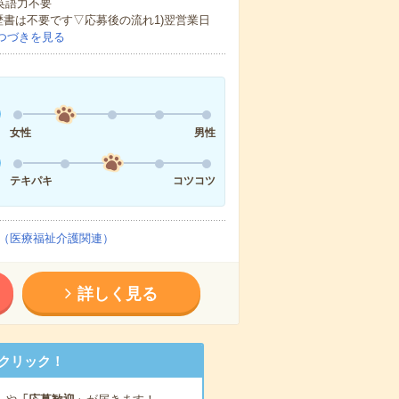
 英語力不要
歴書は不要です▽応募後の流れ1)翌営業日
つづきを見る
女性
男性
テキパキ
コツコツ
（医療福祉介護関連）
詳しく見る
クリック！