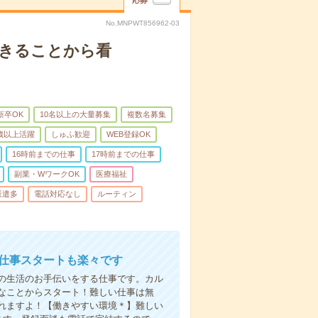
応募
No.MNPWT856962-03
できることから看
新卒OK
10名以上の大量募集
複数名募集
0歳以上活躍
しゅふ歓迎
WEB登録OK
16時前までの仕事
17時前までの仕事
副業・WワークOK
医療福祉
派遣多
電話対応なし
ルーティン
お仕事スタートも楽々です
の生活のお手伝いをする仕事です。カル
なことからスタート！難しい仕事は無
れますよ！【働きやすい環境＊】難しい