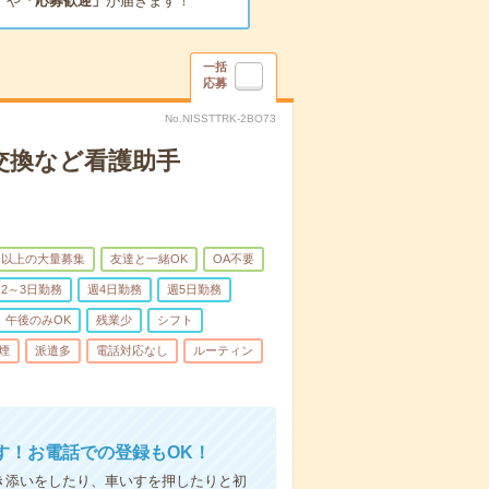
」
や
「応募歓迎」
が届きます！
一括
応募
No.NISSTTRK-2BO73
交換など看護助手
名以上の大量募集
友達と一緒OK
OA不要
2～3日勤務
週4日勤務
週5日勤務
午後のみOK
残業少
シフト
煙
派遣多
電話対応なし
ルーティン
す！お電話での登録もOK！
付き添いをしたり、車いすを押したりと初