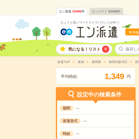
エン派遣
15490
件
エンバイト
22168
件
ちょうど良いワークライフバランスが叶う
東海版
気になる！リスト
0
保存し
派遣TOP
東海
静岡県
静岡市駿河区
静
,
1
3
4
9
平均時給:
円
設定中の検索条件
期間
---
派遣形式
---
時給
---