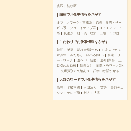
葵区
清水区
職種でお仕事情報をさがす
オフィスワーク・事務系
営業・販売・サー
ビス系
クリエイティブ系
IT・エンジニア
系
技術系
軽作業・物流・工場・その他
こだわりでお仕事情報をさがす
短期
単発
職種未経験OK
10名以上の大
量募集
友だちと一緒の応募OK
在宅・リモ
ートワーク
週2～3日勤務
週4日勤務
土
日祝のみ勤務
残業なし
副業・WワークOK
交通費別途支給あり
語学力が活かせる
人気のワードでお仕事情報をさがす
急募
年齢不問
財団法人
英語
書類チェ
ック
テレビ局
封入
大学