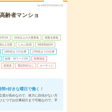
No.MNPWT856962-03
な高齢者マンショ
新卒OK
10名以上の大量募集
複数名募集
0歳以上活躍
しゅふ歓迎
WEB登録OK
16時前までの仕事
17時前までの仕事
副業・WワークOK
医療福祉
派遣多
電話対応なし
ルーティン
時間×好きな曜日で働く！
立度が高めなので、体力に自信がない方
ひとつでお仕事紹介まで可能なので、手