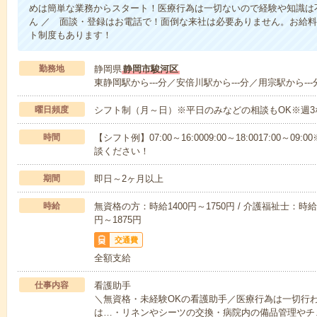
めは簡単な業務からスタート！医療行為は一切ないので経験や知識は
ん ／ 面談・登録はお電話で！面倒な来社は必要ありません。お給料
ト制度もあります！
勤務地
静岡県
静岡市駿河区
東静岡駅から---分／安倍川駅から---分／用宗駅から--
曜日頻度
シフト制（月～日）※平日のみなどの相談もOK※週3
時間
【シフト例】07:00～16:0009:00～18:0017:00
談ください！
期間
即日～2ヶ月以上
時給
無資格の方：時給1400円～1750円 / 介護福祉士：時給1
円～1875円
交通費
全額支給
仕事内容
看護助手
＼無資格・未経験OKの看護助手／医療行為は一切行
は…・リネンやシーツの交換・病院内の備品管理やチ