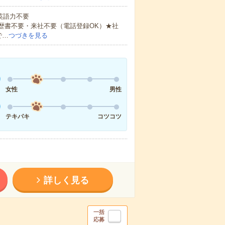
 英語力不要
歴書不要・来社不要（電話登録OK）★社
で…
つづきを見る
女性
男性
テキパキ
コツコツ
詳しく見る
一括
応募