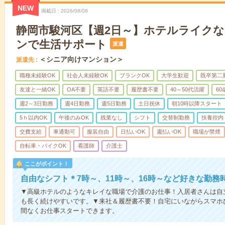
NEW
掲載日
2026/08/08
静岡市駿河区【週2日～】ホテルライク
ンで生活サポート
派遣
＜シニア向けマンション＞
派遣先
職種未経験OK
社会人未経験OK
ブランクOK
大学生歓迎
既卒第二
友達と一緒OK
OA不要
英語不要
履歴書不要
40～50代活躍
6
週2～3日勤務
週4日勤務
週5日勤務
土日祝休
朝10時以降スタート
5ｈ以内OK
午後のみOK
残業なし
シフト
交替制勤務
扶養控内
交費支給
車通勤可
服装自由
日払いOK
週払いOK
職場が禁煙
自転車・バイクOK
看護師
介護士
ここがポイント！
自由なシフト＊7時～、11時～、16時～など好きな勤務
▼高級ホテルのようなキレイな職場で介護のお仕事！入居者さんは自
も長く続けやすいです。▼来社＆履歴書不要！自宅にいながらスマホ
間なくお仕事スタートできます。