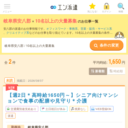
メニュー
気になる!
ログイン
検索
岐阜県安八郡
×
10名以上の大量募集
のお仕事一覧
安八郡の派遣のお仕事情報です。
オフィスワーク・事務系
、
営業・販売・サービス系
、
クリエイティブ系
などのお仕事を取り揃えています。10名以上の大量募集の条件の
他に、
交通費別途支給あり
、
職種未経験OK
、
友だちと一緒の応募OK
などのこだわり
条件も取り揃えています。
条件の変更
岐阜県安八郡 / 10名以上の大量募集
2
1,650
全
件
平均時給:
円
時給順
新着順
未読
掲載日
2026/08/07
NEW
【週2日＊高時給1650円～】シニア向けマンシ
ョンで食事の配膳や見守り＊介護
交通費別途支給あり
土日祝日が休み
残業なし
WEB登録OK
派遣
岐阜県安八郡
勤務地