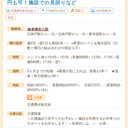
円も可！施設での見回りなど
交通費別途支給あり
土日祝日が休み
残業なし
WEB登録OK
派遣
岐阜県安八郡
勤務地
広神戸駅から---分／北神戸駅から---分／東赤坂駅から---分
週2日（週1日も相談OK！） ※希望のシフトを毎月提出（日
曜日頻度
数と曜日の組み合わせや固定も可）
≪シフト例≫10:00～15:00（実働5時間）12:00～17:00（実
時間
働5時間）17:00～翌1…
3ヵ月までの短期 ※職場が気に入れば、長期もOK！ ★急
期間
募！即日勤務もOK！
時給1650円～ 夜勤時給2000円～ 日収3万円～（夜勤時給
時給
2000円×15h）
交通費
交通費全額支給
介護関連
仕事内容
＼介護施設で見守りやお手伝い／施設を利用するお年寄りの
サポートをお任せします！＜具体的には…＞・お掃…