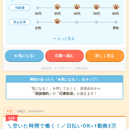
年齢層
20代
30代
40代
50代
60代
男女比率
女性
男性
もっと見る
気になる!
応募へ進む
詳しく見る
派遣会社
ケアスタッフィング株式会社
興味があったら「★気になる！」をタップ！
「気になる！」を押しておくと、派遣会社から
「面談確約」
や
「応募歓迎」
が届きます！
未読
掲載日
2026/08/07
NEW
＼空いた時間で働く！／日払いOK×1勤務3万