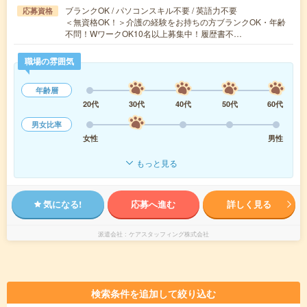
ブランクOK / パソコンスキル不要 / 英語力不要
応募資格
＜無資格OK！＞介護の経験をお持ちの方ブランクOK・年齢
不問！WワークOK10名以上募集中！履歴書不…
職場の雰囲気
年齢層
20代
30代
40代
50代
60代
男女比率
女性
男性
もっと見る
気になる!
応募へ進む
詳しく見る
派遣会社
ケアスタッフィング株式会社
検索条件を追加して絞り込む