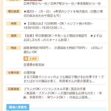
広神戸駅から---分／北神戸駅から---分／東赤坂駅から---分
★週2日～（月～日） ※希望のシフトを毎月提出（日数と曜
曜日頻度
日の組み合わせや固定も可）
★【日勤のみ】1日5時間～OK！≪シフト例≫9:00～
時間
14:0010:00～15:0012:00～1…
【急募】即日勤務OK！中旬～など開始日相談可 ★まずは
期間
お試し2カ月～のスタートも歓迎！
経験者時給1650円～ 介護福祉士時給1700円～ ※日払い/
時給
週払いOK
交通費
交通費全額支給
介護関連
仕事内容
まるで高級マンションのような施設で働けるお仕事です！で
きたばかりの施設が多く、利用者さんの要介護度も…
ブランクOK / パソコンスキル不要 / 英語力不要
応募資格
＜無資格・ブランクOK！＞介護の経験をお持ちの方！・年
齢、学歴不問！・WワークOK！・10名以上採用…
職場の雰囲気