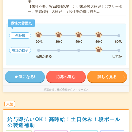
要
【来社不要、WEB登録OK！】〇未経験大歓迎！〇フリータ
ー、主婦(夫) 大歓迎！ ※お仕事の掛け持ち…
職場の雰囲気
年齢層
20代
30代
40代
50代
60代
職場の様子
活気がある
しずか
気になる!
応募へ進む
詳しく見る
派遣会社
株式会社テクノ・サービス
未読
給与即払いOK！高時給！土日休み！段ボール
の製造補助