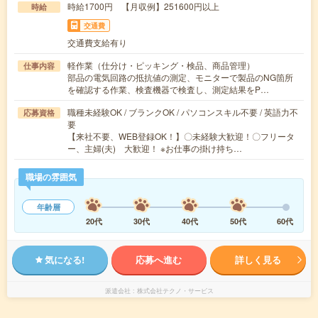
時給1700円 【月収例】251600円以上
時給
交通費
交通費支給有り
軽作業（仕分け・ピッキング・検品、商品管理）
仕事内容
部品の電気回路の抵抗値の測定、モニターで製品のNG箇所
を確認する作業、検査機器で検査し、測定結果をP…
職種未経験OK / ブランクOK / パソコンスキル不要 / 英語力不
応募資格
要
【来社不要、WEB登録OK！】〇未経験大歓迎！〇フリータ
ー、主婦(夫) 大歓迎！ ※お仕事の掛け持ち…
職場の雰囲気
年齢層
20代
30代
40代
50代
60代
気になる!
応募へ進む
詳しく見る
派遣会社
株式会社テクノ・サービス