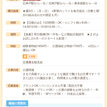
広神戸駅から---分／北神戸駅から---分／東赤坂駅から---分
★週2日～（月～日） ※希望のシフトを毎月提出（日数と曜
曜日頻度
日の組み合わせや固定も可）
★【日勤のみ】1日5時間～OK！≪シフト例≫9:00～
時間
14:0010:00～15:0012:00～1…
【急募】即日勤務OK！中旬～など開始日相談可 ★まずは
期間
お試し2カ月～のスタートも歓迎！
経験者時給1650円～ 介護福祉士時給1700円～ ※日払い/
時給
週払いOK
交通費
交通費全額支給
介護関連
仕事内容
まるで高級マンションのような施設で働けるお仕事です！で
きたばかりの施設が多く、利用者さんの要介護度も…
ブランクOK / パソコンスキル不要 / 英語力不要
応募資格
＜無資格・ブランクOK！＞介護の経験をお持ちの方！・年
齢、学歴不問！・WワークOK！・10名以上採用…
職場の雰囲気