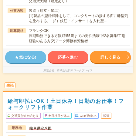
交通費支給（規定あり）
製造（組立・加工）
仕事内容
(1)製品の型枠掃除をして、コンクリートの接する面に離型剤
を塗布する。（2）鉄筋・インサートを入れ型…
ブランクOK
応募資格
長期勤務できる方歓迎!55歳までの男性活躍中!2名募集!工場
経験のある方(2)アーク溶接有資格者
気になる!
応募へ進む
詳しく見る
派遣会社
株式会社日本ワークプレイス
未読
給与即払いOK！土日休み！日勤のお仕事！フ
ォークリフト作業
交通費別途支給あり
土日祝日が休み
WEB登録OK
派遣
岐阜県安八郡
勤務地