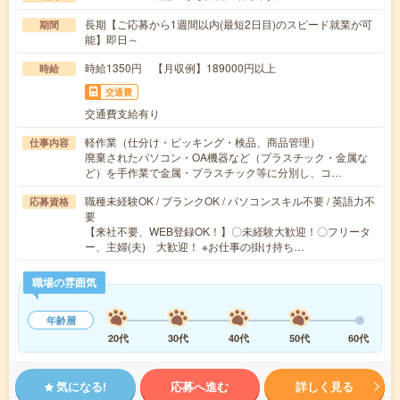
長期【ご応募から1週間以内(最短2日目)のスピード就業が可
期間
能】即日～
時給1350円 【月収例】189000円以上
時給
交通費
交通費支給有り
軽作業（仕分け・ピッキング・検品、商品管理）
仕事内容
廃棄されたパソコン・OA機器など（プラスチック・金属な
ど）を手作業で金属・プラスチック等に分別し、コ…
職種未経験OK / ブランクOK / パソコンスキル不要 / 英語力不
応募資格
要
【来社不要、WEB登録OK！】〇未経験大歓迎！〇フリータ
ー、主婦(夫) 大歓迎！ ※お仕事の掛け持ち…
職場の雰囲気
年齢層
20代
30代
40代
50代
60代
気になる!
応募へ進む
詳しく見る