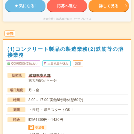
気になる!
応募へ進む
詳しく見る
派遣会社
株式会社日本ワークプレイス
未読
(1)コンクリート製品の製造業務(2)鉄筋等の溶
接業務
交通費別途支給あり
土日祝日が休み
派遣
岐阜県安八郡
勤務地
東大垣駅から---分
月～金
曜日頻度
8:00～17:00(実働8時間/休憩60分)
時間
・長期 ・即日スタートOK！
期間
時給1360円～1420円
時給
交通費