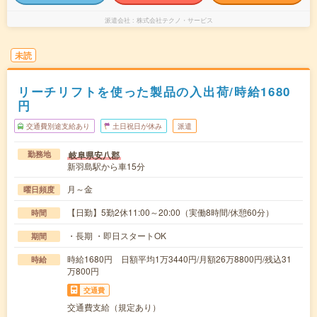
派遣会社
株式会社テクノ・サービス
未読
リーチリフトを使った製品の入出荷/時給1680
円
交通費別途支給あり
土日祝日が休み
派遣
岐阜県安八郡
勤務地
新羽島駅から車15分
月～金
曜日頻度
【日勤】5勤2休11:00～20:00（実働8時間/休憩60分）
時間
・長期 ・即日スタートOK
期間
時給1680円 日額平均1万3440円/月額26万8800円/残込31
時給
万800円
交通費
交通費支給（規定あり）