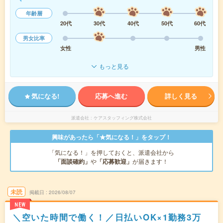
年齢層
20代
30代
40代
50代
60代
男女比率
女性
男性
もっと見る
気になる!
応募へ進む
詳しく見る
派遣会社
ケアスタッフィング株式会社
興味があったら「★気になる！」をタップ！
「気になる！」を押しておくと、派遣会社から
「面談確約」
や
「応募歓迎」
が届きます！
未読
掲載日
2026/08/07
NEW
＼空いた時間で働く！／日払いOK×1勤務3万