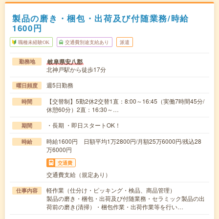
製品の磨き・梱包・出荷及び付随業務/時給
1600円
職種未経験OK
交通費別途支給あり
派遣
岐阜県安八郡
勤務地
北神戸駅から徒歩17分
週5日勤務
曜日頻度
【交替制】5勤2休2交替1直：8:00～16:45（実働7時間45分/
時間
休憩60分）2直：16:30～…
・長期 ・即日スタートOK！
期間
時給1600円 日額平均1万2800円/月額25万6000円/残込28
時給
万6000円
交通費
交通費支給（規定あり）
軽作業（仕分け・ピッキング・検品、商品管理）
仕事内容
製品の磨き・梱包・出荷及び付随業務・セラミック製品の出
荷前の磨き(清掃）・梱包作業・出荷作業等を行い…