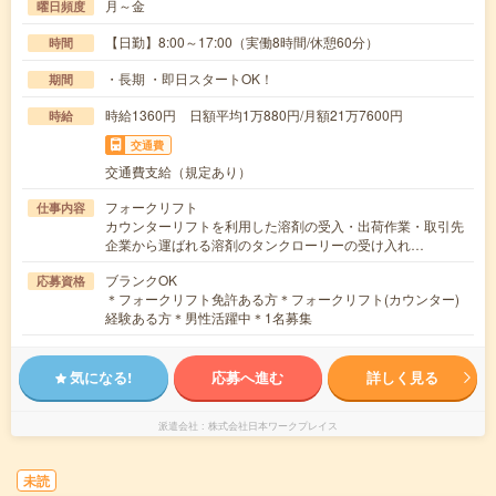
月～金
曜日頻度
【日勤】8:00～17:00（実働8時間/休憩60分）
時間
・長期 ・即日スタートOK！
期間
時給1360円 日額平均1万880円/月額21万7600円
時給
交通費
交通費支給（規定あり）
フォークリフト
仕事内容
カウンターリフトを利用した溶剤の受入・出荷作業・取引先
企業から運ばれる溶剤のタンクローリーの受け入れ…
ブランクOK
応募資格
＊フォークリフト免許ある方＊フォークリフト(カウンター)
経験ある方＊男性活躍中＊1名募集
気になる!
応募へ進む
詳しく見る
派遣会社
株式会社日本ワークプレイス
未読