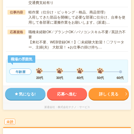
交通費支給有り
軽作業（仕分け・ピッキング・検品、商品管理）
仕事内容
入荷してきた部品を開梱して必要な部署に仕分け、台車を使
用して各部署に運搬作業をお願いします。(派遣)…
職種未経験OK / ブランクOK / パソコンスキル不要 / 英語力不
応募資格
要
【来社不要、WEB登録OK！】〇未経験大歓迎！〇フリータ
ー、主婦(夫) 大歓迎！ ※お仕事の掛け持ち…
職場の雰囲気
年齢層
20代
30代
40代
50代
60代
気になる!
応募へ進む
詳しく見る
派遣会社
株式会社テクノ・サービス
未読