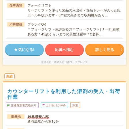
フォークリフト
仕事内容
リーチリフトを使った製品の入出荷・食品トレーが入った段
ボールを扱います・5m程の高さまで収納棚があり…
ブランクOK
応募資格
＊フォークリフト免許ある方＊フォークリフト(リーチ)経験
ある方＊45歳くらいまでの男性活躍中＊2名募…
気になる!
応募へ進む
詳しく見る
派遣会社
株式会社日本ワークプレイス
未読
カウンターリフトを利用した溶剤の受入・出荷
作業
交通費別途支給あり
土日祝日が休み
派遣
岐阜県安八郡
勤務地
新羽島駅から車15分