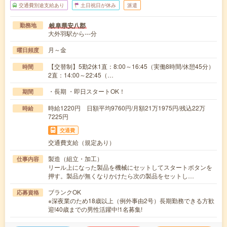
交通費別途支給あり
土日祝日が休み
派遣
岐阜県安八郡
勤務地
大外羽駅から---分
月～金
曜日頻度
【交替制】5勤2休1直：8:00～16:45（実働8時間/休憩45分）
時間
2直：14:00～22:45（…
・長期 ・即日スタートOK！
期間
時給1220円 日額平均9760円/月額21万1975円/残込22万
時給
7225円
交通費
交通費支給（規定あり）
製造（組立・加工）
仕事内容
リール上になった製品を機械にセットしてスタートボタンを
押す。製品が無くなりかけたら次の製品をセットし…
ブランクOK
応募資格
※深夜業のため18歳以上（例外事由2号）長期勤務できる方歓
迎!40歳までの男性活躍中!1名募集!