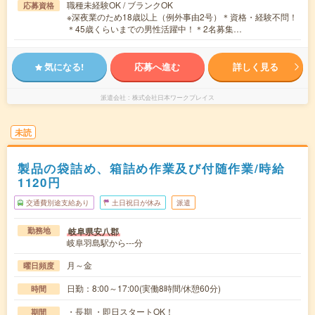
職種未経験OK / ブランクOK
応募資格
※深夜業のため18歳以上（例外事由2号）＊資格・経験不問！
＊45歳くらいまでの男性活躍中！＊2名募集…
気になる!
応募へ進む
詳しく見る
派遣会社
株式会社日本ワークプレイス
未読
製品の袋詰め、箱詰め作業及び付随作業/時給
1120円
交通費別途支給あり
土日祝日が休み
派遣
岐阜県安八郡
勤務地
岐阜羽島駅から---分
月～金
曜日頻度
日勤：8:00～17:00(実働8時間/休憩60分)
時間
・長期 ・即日スタートOK！
期間