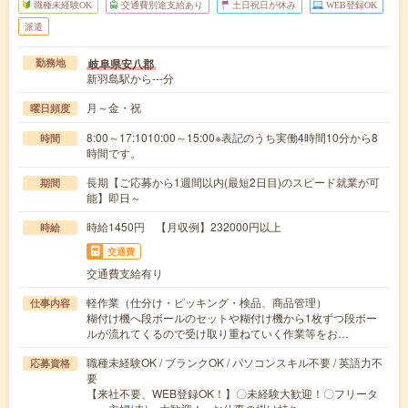
職種未経験OK
交通費別途支給あり
土日祝日が休み
WEB登録OK
派遣
岐阜県安八郡
勤務地
新羽島駅から---分
月～金・祝
曜日頻度
8:00～17:1010:00～15:00※表記のうち実働4時間10分から8
時間
時間です。
長期【ご応募から1週間以内(最短2日目)のスピード就業が可
期間
能】即日～
時給1450円 【月収例】232000円以上
時給
交通費
交通費支給有り
軽作業（仕分け・ピッキング・検品、商品管理）
仕事内容
糊付け機へ段ボールのセットや糊付け機から1枚ずつ段ボー
ルが流れてくるので受け取り重ねていく作業等をお…
職種未経験OK / ブランクOK / パソコンスキル不要 / 英語力不
応募資格
要
【来社不要、WEB登録OK！】〇未経験大歓迎！〇フリータ