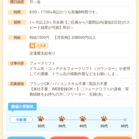
月～金
曜日頻度
8:00～17:00※表記のうち実働8時間です。
時間
1ヶ月以上3ヶ月未満【ご応募から1週間以内(最短2日目)のス
期間
ピード就業が可能】即日～
時給1300円 【月収例】208000円以上
時給
交通費
交通費支給有り
フォークリフト
仕事内容
ドラム缶・コンテナをフォークリフト（カウンター）を使用
しての運搬、ドラム缶の移動作業などをお願いしま…
ブランクOK / パソコンスキル不要 / 英語力不要
応募資格
【来社不要、WEB登録OK！】〇フォークリフトの資格・実
務経験をお持ちの方〇フリーター、主婦(夫) …
職場の雰囲気
年齢層
20代
30代
40代
50代
60代