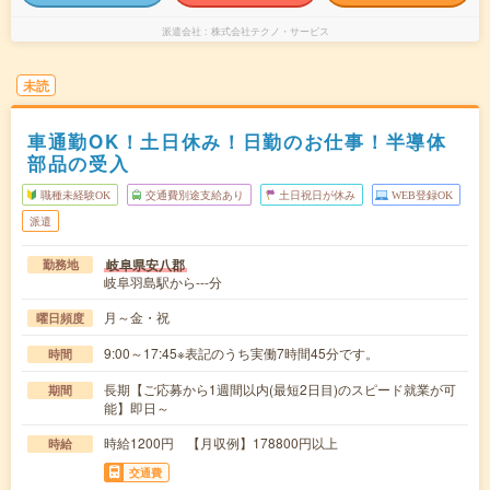
派遣会社
株式会社テクノ・サービス
未読
車通勤OK！土日休み！日勤のお仕事！半導体
部品の受入
職種未経験OK
交通費別途支給あり
土日祝日が休み
WEB登録OK
派遣
岐阜県安八郡
勤務地
岐阜羽島駅から---分
月～金・祝
曜日頻度
9:00～17:45※表記のうち実働7時間45分です。
時間
長期【ご応募から1週間以内(最短2日目)のスピード就業が可
期間
能】即日～
時給1200円 【月収例】178800円以上
時給
交通費