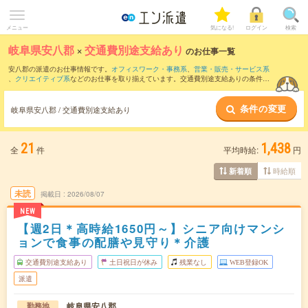
メニュー
気になる!
ログイン
検索
岐阜県安八郡
×
交通費別途支給あり
のお仕事一覧
安八郡の派遣のお仕事情報です。
オフィスワーク・事務系
、
営業・販売・サービス系
、
クリエイティブ系
などのお仕事を取り揃えています。交通費別途支給ありの条件の
他に、
職種未経験OK
、
友だちと一緒の応募OK
、
10名以上の大量募集
などのこだわり
条件も取り揃えています。
条件の変更
岐阜県安八郡 / 交通費別途支給あり
21
1,438
全
件
平均時給:
円
時給順
新着順
未読
掲載日
2026/08/07
NEW
【週2日＊高時給1650円～】シニア向けマンシ
ョンで食事の配膳や見守り＊介護
交通費別途支給あり
土日祝日が休み
残業なし
WEB登録OK
派遣
岐阜県安八郡
勤務地