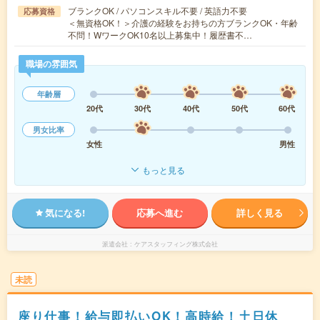
ブランクOK / パソコンスキル不要 / 英語力不要
応募資格
＜無資格OK！＞介護の経験をお持ちの方ブランクOK・年齢
不問！WワークOK10名以上募集中！履歴書不…
職場の雰囲気
年齢層
20代
30代
40代
50代
60代
男女比率
女性
男性
もっと見る
気になる!
応募へ進む
詳しく見る
派遣会社
ケアスタッフィング株式会社
未読
座り仕事！給与即払いOK！高時給！土日休