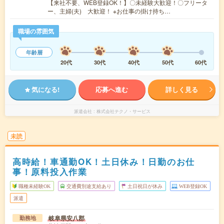
【来社不要、WEB登録OK！】〇未経験大歓迎！〇フリータ
ー、主婦(夫) 大歓迎！ ※お仕事の掛け持ち…
職場の雰囲気
年齢層
20代
30代
40代
50代
60代
気になる!
応募へ進む
詳しく見る
派遣会社
株式会社テクノ・サービス
未読
高時給！車通勤OK！土日休み！日勤のお仕
事！原料投入作業
職種未経験OK
交通費別途支給あり
土日祝日が休み
WEB登録OK
派遣
岐阜県安八郡
勤務地