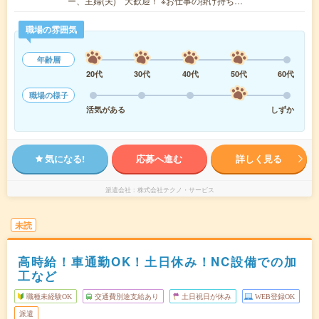
ー、主婦(夫) 大歓迎！ ※お仕事の掛け持ち…
職場の雰囲気
年齢層
20代
30代
40代
50代
60代
職場の様子
活気がある
しずか
気になる!
応募へ進む
詳しく見る
派遣会社
株式会社テクノ・サービス
未読
高時給！車通勤OK！土日休み！NC設備での加
工など
職種未経験OK
交通費別途支給あり
土日祝日が休み
WEB登録OK
派遣