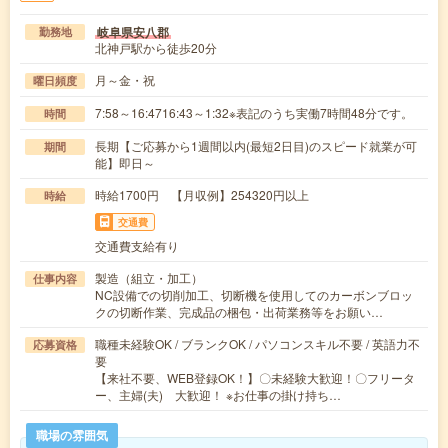
岐阜県安八郡
勤務地
北神戸駅から徒歩20分
月～金・祝
曜日頻度
7:58～16:4716:43～1:32※表記のうち実働7時間48分です。
時間
長期【ご応募から1週間以内(最短2日目)のスピード就業が可
期間
能】即日～
時給1700円 【月収例】254320円以上
時給
交通費
交通費支給有り
製造（組立・加工）
仕事内容
NC設備での切削加工、切断機を使用してのカーボンブロッ
クの切断作業、完成品の梱包・出荷業務等をお願い…
職種未経験OK / ブランクOK / パソコンスキル不要 / 英語力不
応募資格
要
【来社不要、WEB登録OK！】〇未経験大歓迎！〇フリータ
ー、主婦(夫) 大歓迎！ ※お仕事の掛け持ち…
職場の雰囲気