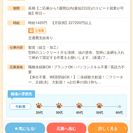
長期【ご応募から1週間以内(最短2日目)のスピード就業が可
期間
能】即日～
時給1420円 【月収例】227200円以上
時給
交通費
交通費支給有り
製造（組立・加工）
仕事内容
型枠のコンクリート片を清掃、油の塗布、型枠に金網を入れ
て締めて固定する作業をお願いします。(派遣)フ…
職種未経験OK / ブランクOK / パソコンスキル不要 / 英語力不
応募資格
要
【来社不要、WEB登録OK！】〇未経験大歓迎！〇フリータ
ー、主婦(夫) 大歓迎！ ※お仕事の掛け持ち…
職場の雰囲気
年齢層
20代
30代
40代
50代
60代
気になる!
応募へ進む
詳しく見る