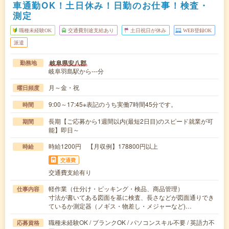
車通勤OK！土日休み！日勤のお仕事！検査・
測定
職種未経験OK
交通費別途支給あり
土日祝日が休み
WEB登録OK
派遣
岐阜県安八郡
勤務地
岐阜羽島駅から---分
月～金・祝
曜日頻度
9:00～17:45※表記のうち実働7時間45分です。
時間
長期【ご応募から1週間以内(最短2日目)のスピード就業が可
期間
能】即日～
時給1200円 【月収例】178800円以上
時給
交通費
交通費支給有り
軽作業（仕分け・ピッキング・検品、商品管理）
仕事内容
寸法が書いてある図面を基に検査、長さなどが図面通りでき
ているか測定器（ノギス・物差し・メジャーなど)…
職種未経験OK / ブランクOK / パソコンスキル不要 / 英語力不
応募資格