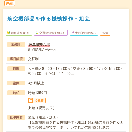
未読
航空機部品を作る機械操作・組立
職種未経験OK
交通費別途支給あり
土日祝日が休み
派遣
岐阜県安八郡
勤務地
新羽島駅から---分
交替制
曜日頻度
＜日勤＞8：00～17：00＜2交替＞8：00～17：0015：00～
時間
翌0：00 または 17：00…
3か月以上
期間
時給1350円
時給
交通費
支給（規定あり）
製造（組立・加工）
仕事内容
【航空機部品を作る機械操作・組立】飛行機の部品を作る工
場でのお仕事です。以下、いずれかの部署に配属に…