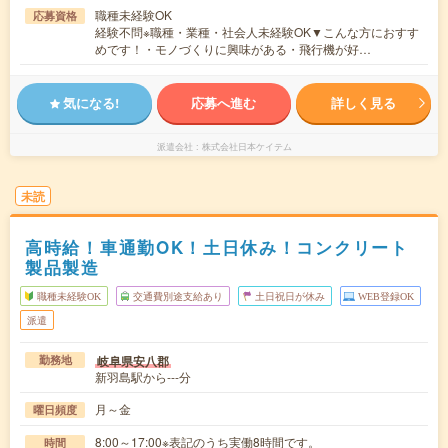
職種未経験OK
応募資格
経験不問※職種・業種・社会人未経験OK▼こんな方におすす
めです！・モノづくりに興味がある・飛行機が好…
気になる!
応募へ進む
詳しく見る
派遣会社
株式会社日本ケイテム
未読
高時給！車通勤OK！土日休み！コンクリート
製品製造
職種未経験OK
交通費別途支給あり
土日祝日が休み
WEB登録OK
派遣
岐阜県安八郡
勤務地
新羽島駅から---分
月～金
曜日頻度
8:00～17:00※表記のうち実働8時間です。
時間