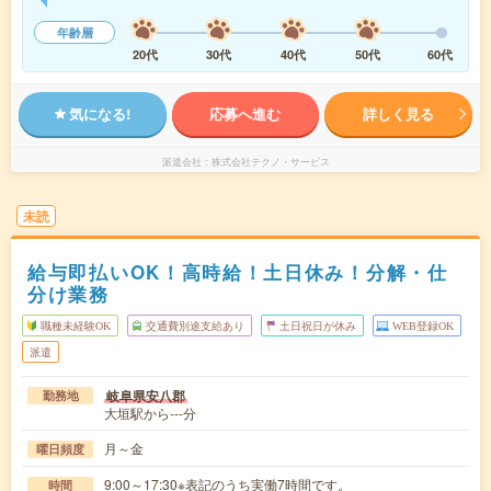
年齢層
20代
30代
40代
50代
60代
気になる!
応募へ進む
詳しく見る
派遣会社
株式会社テクノ・サービス
未読
給与即払いOK！高時給！土日休み！分解・仕
分け業務
職種未経験OK
交通費別途支給あり
土日祝日が休み
WEB登録OK
派遣
岐阜県安八郡
勤務地
大垣駅から---分
月～金
曜日頻度
9:00～17:30※表記のうち実働7時間です。
時間