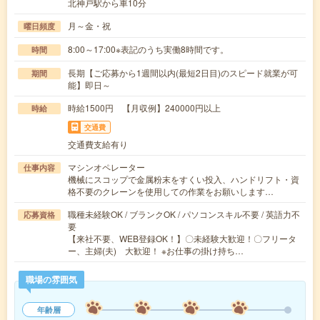
北神戸駅から車10分
月～金・祝
曜日頻度
8:00～17:00※表記のうち実働8時間です。
時間
長期【ご応募から1週間以内(最短2日目)のスピード就業が可
期間
能】即日～
時給1500円 【月収例】240000円以上
時給
交通費
交通費支給有り
マシンオペレーター
仕事内容
機械にスコップで金属粉末をすくい投入、ハンドリフト・資
格不要のクレーンを使用しての作業をお願いします…
職種未経験OK / ブランクOK / パソコンスキル不要 / 英語力不
応募資格
要
【来社不要、WEB登録OK！】〇未経験大歓迎！〇フリータ
ー、主婦(夫) 大歓迎！ ※お仕事の掛け持ち…
職場の雰囲気
年齢層