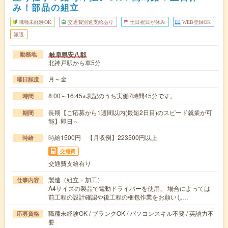
み！部品の組立
職種未経験OK
交通費別途支給あり
土日祝日が休み
WEB登録OK
派遣
岐阜県安八郡
勤務地
北神戸駅から車5分
月～金
曜日頻度
8:00～16:45※表記のうち実働7時間45分です。
時間
長期【ご応募から1週間以内(最短2日目)のスピード就業が可
期間
能】即日～
時給1500円 【月収例】223500円以上
時給
交通費
交通費支給有り
製造（組立・加工）
仕事内容
A4サイズの製品で電動ドライバーを使用、 場合によっては
前工程の設計確認や後工程の梱包作業をお願いし…
職種未経験OK / ブランクOK / パソコンスキル不要 / 英語力不
応募資格
要