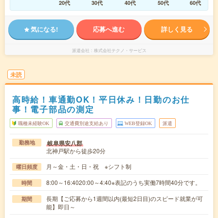
20代
30代
40代
50代
60代
気になる!
応募へ進む
詳しく見る
派遣会社
株式会社テクノ・サービス
未読
高時給！車通勤OK！平日休み！日勤のお仕
事！電子部品の測定
職種未経験OK
交通費別途支給あり
WEB登録OK
派遣
岐阜県安八郡
勤務地
北神戸駅から徒歩20分
月～金・土・日・祝 ※シフト制
曜日頻度
8:00～16:4020:00～4:40※表記のうち実働7時間40分です。
時間
長期【ご応募から1週間以内(最短2日目)のスピード就業が可
期間
能】即日～