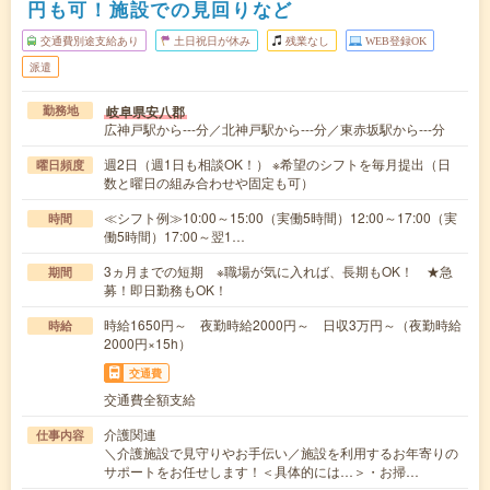
円も可！施設での見回りなど
交通費別途支給あり
土日祝日が休み
残業なし
WEB登録OK
派遣
岐阜県安八郡
勤務地
広神戸駅から---分／北神戸駅から---分／東赤坂駅から---分
週2日（週1日も相談OK！） ※希望のシフトを毎月提出（日
曜日頻度
数と曜日の組み合わせや固定も可）
≪シフト例≫10:00～15:00（実働5時間）12:00～17:00（実
時間
働5時間）17:00～翌1…
3ヵ月までの短期 ※職場が気に入れば、長期もOK！ ★急
期間
募！即日勤務もOK！
時給1650円～ 夜勤時給2000円～ 日収3万円～（夜勤時給
時給
2000円×15h）
交通費
交通費全額支給
介護関連
仕事内容
＼介護施設で見守りやお手伝い／施設を利用するお年寄りの
サポートをお任せします！＜具体的には…＞・お掃…