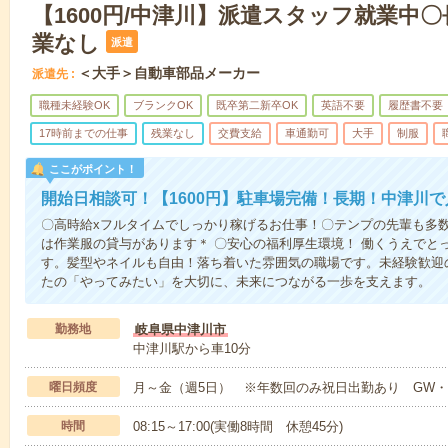
【1600円/中津川】派遣スタッフ就業中
業なし
派遣
＜大手＞自動車部品メーカー
派遣先
職種未経験OK
ブランクOK
既卒第二新卒OK
英語不要
履歴書不要
17時前までの仕事
残業なし
交費支給
車通勤可
大手
制服
ここがポイント！
開始日相談可！【1600円】駐車場完備！長期！中津川
〇高時給xフルタイムでしっかり稼げるお仕事！〇テンプの先輩も多
は作業服の貸与があります＊ 〇安心の福利厚生環境！ 働くうえでと
す。髪型やネイルも自由！落ち着いた雰囲気の職場です。未経験歓迎
たの「やってみたい」を大切に、未来につながる一歩を支えます。
勤務地
岐阜県中津川市
中津川駅から車10分
曜日頻度
月～金（週5日） ※年数回のみ祝日出勤あり GW
時間
08:15～17:00(実働8時間 休憩45分)