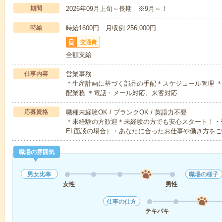
期間
2026年09月上旬～長期 ※9月～！
時給
時給1600円 月収例 256,000円
交通費
全額支給
仕事内容
営業事務
＊生産計画に基づく部品の手配＊スケジュール管理 
配業務 ＊電話・メール対応、来客対応
応募資格
職種未経験OK / ブランクOK / 英語力不要
＊未経験の方歓迎＊未経験の方でも安心スタート！・
EL面談の場合）・あなたに合ったお仕事や働き方を
職場の雰囲気
男女比率
職場の様子
女性
男性
仕事の仕方
テキパキ