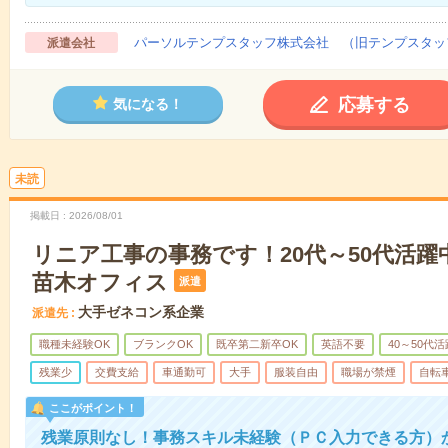
パーソルテンプスタッフ株式会社 （旧テンプスタッ
派遣会社
応募する
気になる！
未読
掲載日
2026/08/01
リニア工事の事務です！20代～50代活躍
苗木オフィス
派遣
大手ゼネコン系企業
派遣先
職種未経験OK
ブランクOK
既卒第二新卒OK
英語不要
40～50代活
残業少
交費支給
車通勤可
大手
服装自由
職場が禁煙
自転
ここがポイント！
残業原則なし！事務スキル未経験（ＰＣ入力できる方）