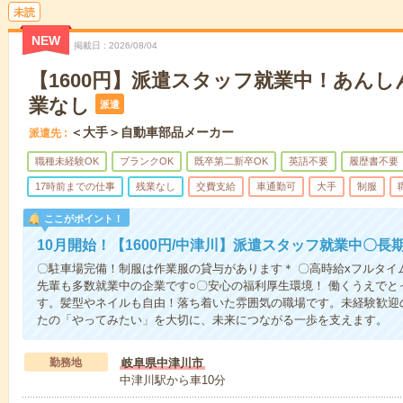
未読
NEW
掲載日
2026/08/04
【1600円】派遣スタッフ就業中！あん
業なし
派遣
＜大手＞自動車部品メーカー
派遣先
職種未経験OK
ブランクOK
既卒第二新卒OK
英語不要
履歴書不要
17時前までの仕事
残業なし
交費支給
車通勤可
大手
制服
ここがポイント！
10月開始！【1600円/中津川】派遣スタッフ就業中〇
〇駐車場完備！制服は作業服の貸与があります＊ 〇高時給xフルタイ
先輩も多数就業中の企業です○〇安心の福利厚生環境！ 働くうえでと
す。髪型やネイルも自由！落ち着いた雰囲気の職場です。未経験歓迎
たの「やってみたい」を大切に、未来につながる一歩を支えます。
勤務地
岐阜県中津川市
中津川駅から車10分