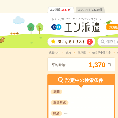
エン派遣
16273
件
エンバイト
22168
件
ちょうど良いワークライフバランスが叶う
東海版
気になる！リスト
0
保存し
派遣TOP
東海
岐阜県
岐阜県中津川市
,
1
3
7
0
平均時給:
円
設定中の検索条件
期間
---
派遣形式
---
時給
---