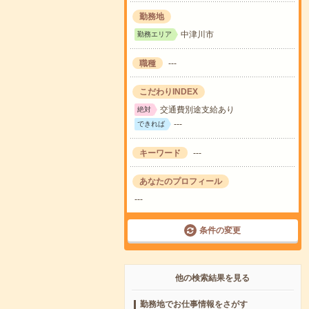
勤務地
中津川市
勤務エリア
職種
---
こだわりINDEX
交通費別途支給あり
絶対
---
できれば
キーワード
---
あなたのプロフィール
---
条件の変更
他の検索結果を見る
勤務地でお仕事情報をさがす