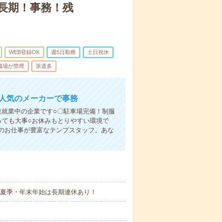
〇長期！事務！残
WEB登録OK
週5日勤務
土日祝休
職場が禁煙
派遣多
で人気のメーカーで事務
数就業中の企業です○〇駐車場完備！制服
っても大事○お休みもとりやすい環境で
のお仕事が豊富なテンプスタッフ。あな
・夏季・年末年始は長期連休あり！