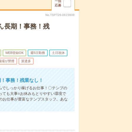
一括
応募
No.TSPT26-0615608
しん長期！事務！残
WEB登録OK
週5日勤務
土日祝休
職場が禁煙
派遣多
長期！事務！残業なし！
ムでしっかり稼げるお仕事！〇テンプの
っても大事○お休みもとりやすい環境で
のお仕事が豊富なテンプスタッフ。あな