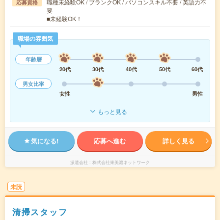
職種未経験OK / ブランクOK / パソコンスキル不要 / 英語力不
応募資格
要
■未経験OK！
職場の雰囲気
年齢層
20代
30代
40代
50代
60代
男女比率
女性
男性
もっと見る
気になる!
応募へ進む
詳しく見る
派遣会社
株式会社東美濃ネットワーク
未読
清掃スタッフ