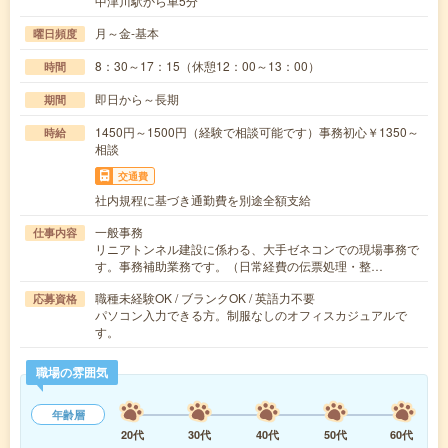
中津川駅から車5分
月～金-基本
曜日頻度
8：30～17：15（休憩12：00～13：00）
時間
即日から～長期
期間
1450円～1500円（経験で相談可能です）事務初心￥1350～
時給
相談
交通費
社内規程に基づき通勤費を別途全額支給
一般事務
仕事内容
リニアトンネル建設に係わる、大手ゼネコンでの現場事務で
す。事務補助業務です。（日常経費の伝票処理・整…
職種未経験OK / ブランクOK / 英語力不要
応募資格
パソコン入力できる方。制服なしのオフィスカジュアルで
す。
職場の雰囲気
年齢層
20代
30代
40代
50代
60代