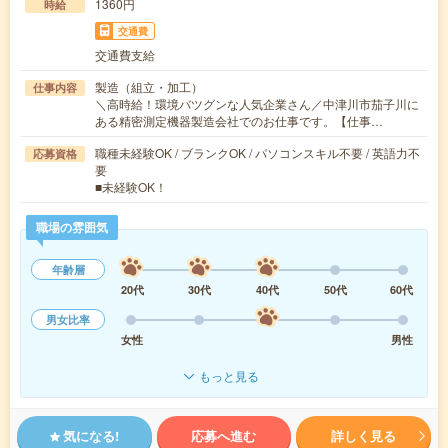
1360円
時給
交通費
交通費支給
製造（組立・加工）
仕事内容
＼高時給！環境バツグンな人気企業さん／中津川市茄子川に
ある精密測定機器製造会社でのお仕事です。【仕事…
職種未経験OK / ブランクOK / パソコンスキル不要 / 英語力不
応募資格
要
■未経験OK！
職場の雰囲気
年齢層
20代
30代
40代
50代
60代
男女比率
女性
男性
もっと見る
気になる!
応募へ進む
詳しく見る