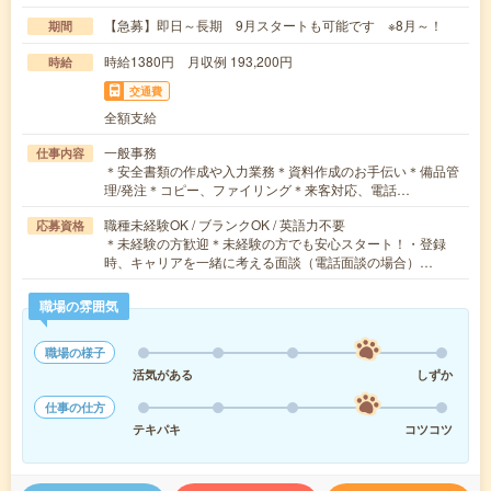
【急募】即日～長期 9月スタートも可能です ※8月～！
期間
時給1380円 月収例 193,200円
時給
交通費
全額支給
一般事務
仕事内容
＊安全書類の作成や入力業務＊資料作成のお手伝い＊備品管
理/発注＊コピー、ファイリング＊来客対応、電話…
職種未経験OK / ブランクOK / 英語力不要
応募資格
＊未経験の方歓迎＊未経験の方でも安心スタート！・登録
時、キャリアを一緒に考える面談（電話面談の場合）…
職場の雰囲気
職場の様子
活気がある
しずか
仕事の仕方
テキパキ
コツコツ