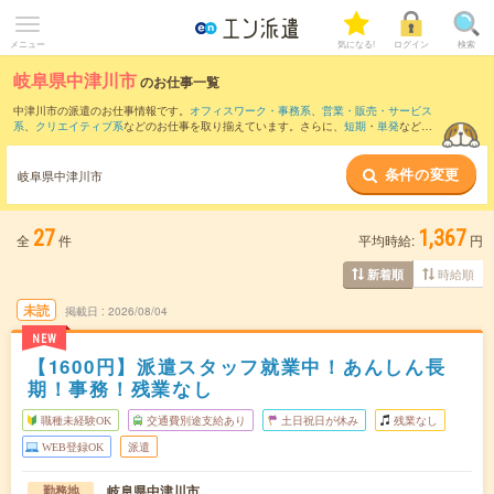
メニュー
気になる!
ログイン
検索
岐阜県中津川市
のお仕事一覧
中津川市の派遣のお仕事情報です。
オフィスワーク・事務系
、
営業・販売・サービス
系
、
クリエイティブ系
などのお仕事を取り揃えています。さらに、
短期
・
単発
などの
期間や、
職種未経験OK
などのこだわり条件で絞り込んでいただけます。
条件の変更
また、
恵那市
など隣接エリアのお仕事もご確認いただけます。
岐阜県中津川市
27
1,367
全
件
平均時給:
円
時給順
新着順
未読
掲載日
2026/08/04
NEW
【1600円】派遣スタッフ就業中！あんしん長
期！事務！残業なし
職種未経験OK
交通費別途支給あり
土日祝日が休み
残業なし
WEB登録OK
派遣
岐阜県中津川市
勤務地