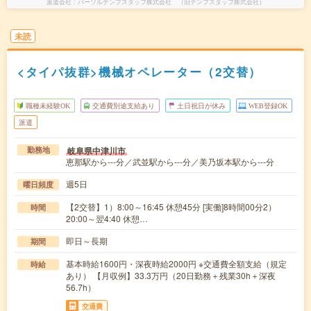
派遣会社
パーソルテンプスタッフ株式会社 （旧テンプスタッフ株式会社）
未読
<タイパ抜群>機械オペレーター（2交替）
職種未経験OK
交通費別途支給あり
土日祝日が休み
WEB登録OK
派遣
岐阜県中津川市
勤務地
恵那駅から---分／武並駅から---分／美乃坂本駅から---分
週5日
曜日頻度
【2交替】1）8:00～16:45 休憩45分 [実働]8時間00分2）
時間
20:00～翌4:40 休憩…
即日～長期
期間
基本時給1600円・深夜時給2000円 ※交通費全額支給（規定
時給
あり） 【月収例】33.3万円（20日勤務＋残業30h＋深夜
56.7h）
交通費