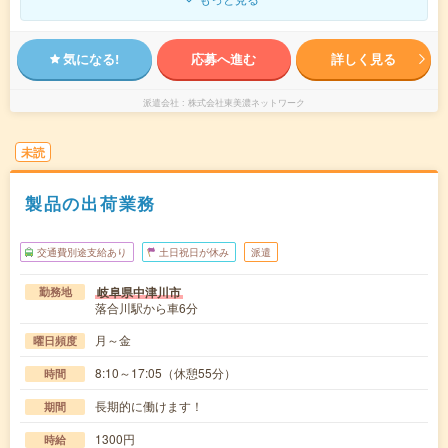
気になる!
応募へ進む
詳しく見る
派遣会社
株式会社東美濃ネットワーク
未読
製品の出荷業務
交通費別途支給あり
土日祝日が休み
派遣
岐阜県中津川市
勤務地
落合川駅から車6分
月～金
曜日頻度
8:10～17:05（休憩55分）
時間
長期的に働けます！
期間
1300円
時給