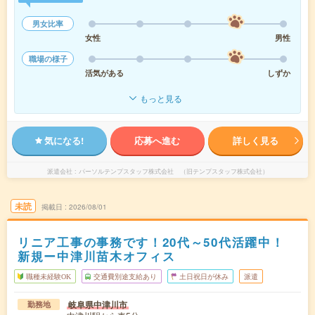
男女比率
女性
男性
職場の様子
活気がある
しずか
もっと見る
気になる!
応募へ進む
詳しく見る
派遣会社
パーソルテンプスタッフ株式会社 （旧テンプスタッフ株式会社）
未読
掲載日
2026/08/01
リニア工事の事務です！20代～50代活躍中！
新規ー中津川苗木オフィス
職種未経験OK
交通費別途支給あり
土日祝日が休み
派遣
岐阜県中津川市
勤務地