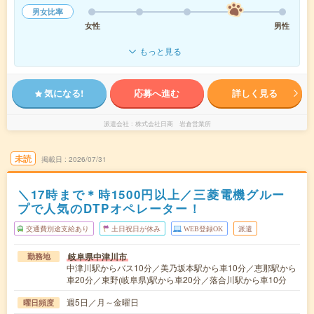
男女比率
女性
男性
もっと見る
気になる!
応募へ進む
詳しく見る
派遣会社
株式会社日商 岩倉営業所
未読
掲載日
2026/07/31
＼17時まで＊時1500円以上／三菱電機グルー
プで人気のDTPオペレーター！
交通費別途支給あり
土日祝日が休み
WEB登録OK
派遣
岐阜県中津川市
勤務地
中津川駅からバス10分／美乃坂本駅から車10分／恵那駅から
車20分／東野(岐阜県)駅から車20分／落合川駅から車10分
週5日／月～金曜日
曜日頻度