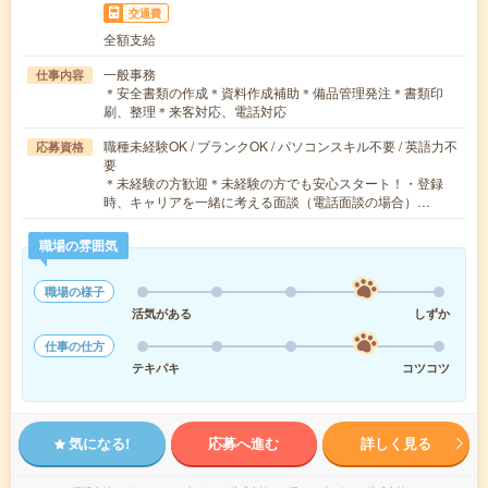
交通費
全額支給
一般事務
仕事内容
＊安全書類の作成＊資料作成補助＊備品管理発注＊書類印
刷、整理＊来客対応、電話対応
職種未経験OK / ブランクOK / パソコンスキル不要 / 英語力不
応募資格
要
＊未経験の方歓迎＊未経験の方でも安心スタート！・登録
時、キャリアを一緒に考える面談（電話面談の場合）…
職場の雰囲気
職場の様子
活気がある
しずか
仕事の仕方
テキパキ
コツコツ
気になる!
応募へ進む
詳しく見る