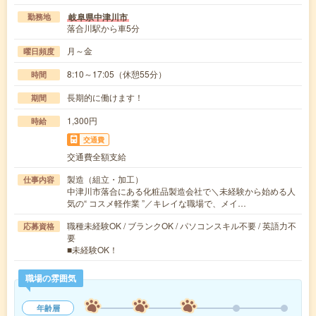
岐阜県中津川市
勤務地
落合川駅から車5分
月～金
曜日頻度
8:10～17:05（休憩55分）
時間
長期的に働けます！
期間
1,300円
時給
交通費
交通費全額支給
製造（組立・加工）
仕事内容
中津川市落合にある化粧品製造会社で＼未経験から始める人
気の“ コスメ軽作業 ”／キレイな職場で、メイ…
職種未経験OK / ブランクOK / パソコンスキル不要 / 英語力不
応募資格
要
■未経験OK！
職場の雰囲気
年齢層