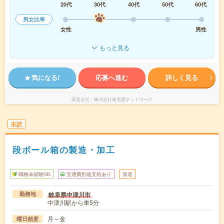
20代
30代
40代
50代
60代
男女比率
女性
男性
もっと見る
気になる!
応募へ進む
詳しく見る
派遣会社
株式会社東美濃ネットワーク
未読
段ボール箱の製造・加工
職種未経験OK
交通費別途支給あり
派遣
岐阜県中津川市
勤務地
中津川駅から車5分
月～金
曜日頻度