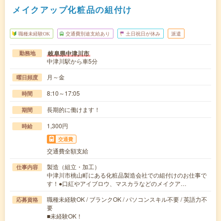
メイクアップ化粧品の組付け
職種未経験OK
交通費別途支給あり
土日祝日が休み
派遣
岐阜県中津川市
勤務地
中津川駅から車5分
月～金
曜日頻度
8:10～17:05
時間
長期的に働けます！
期間
1,300円
時給
交通費
交通費全額支給
製造（組立・加工）
仕事内容
中津川市桃山町にある化粧品製造会社での組付けのお仕事で
す！●口紅やアイブロウ、マスカラなどのメイクア…
職種未経験OK / ブランクOK / パソコンスキル不要 / 英語力不
応募資格
要
■未経験OK！