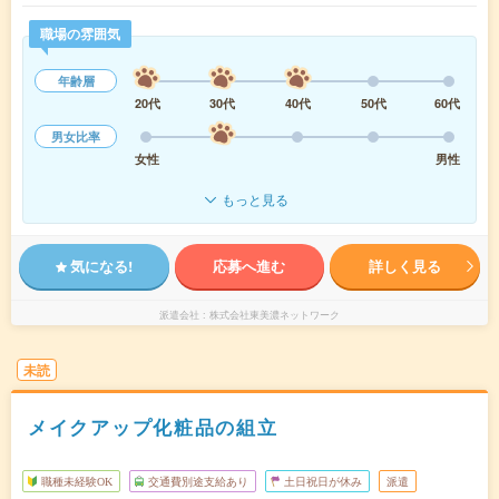
職場の雰囲気
年齢層
20代
30代
40代
50代
60代
男女比率
女性
男性
もっと見る
気になる!
応募へ進む
詳しく見る
派遣会社
株式会社東美濃ネットワーク
未読
メイクアップ化粧品の組立
職種未経験OK
交通費別途支給あり
土日祝日が休み
派遣