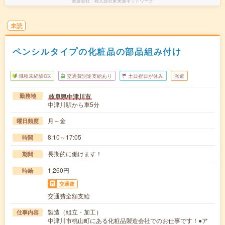
派遣会社
株式会社東美濃ネットワーク
未読
ペンシルタイプの化粧品の部品組み付け
職種未経験OK
交通費別途支給あり
土日祝日が休み
派遣
岐阜県中津川市
勤務地
中津川駅から車5分
月～金
曜日頻度
8:10～17:05
時間
長期的に働けます！
期間
1,260円
時給
交通費
交通費全額支給
製造（組立・加工）
仕事内容
中津川市桃山町にある化粧品製造会社でのお仕事です！●ア