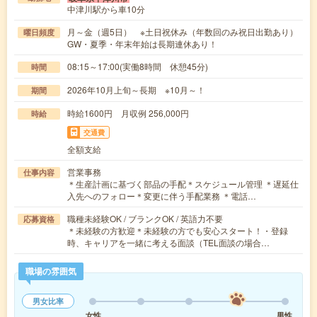
中津川駅から車10分
月～金（週5日） ※土日祝休み（年数回のみ祝日出勤あり）
曜日頻度
GW・夏季・年末年始は長期連休あり！
08:15～17:00(実働8時間 休憩45分)
時間
2026年10月上旬～長期 ※10月～！
期間
時給1600円 月収例 256,000円
時給
交通費
全額支給
営業事務
仕事内容
＊生産計画に基づく部品の手配＊スケジュール管理 ＊遅延仕
入先へのフォロー＊変更に伴う手配業務 ＊電話…
職種未経験OK / ブランクOK / 英語力不要
応募資格
＊未経験の方歓迎＊未経験の方でも安心スタート！・登録
時、キャリアを一緒に考える面談（TEL面談の場合…
職場の雰囲気
男女比率
女性
男性