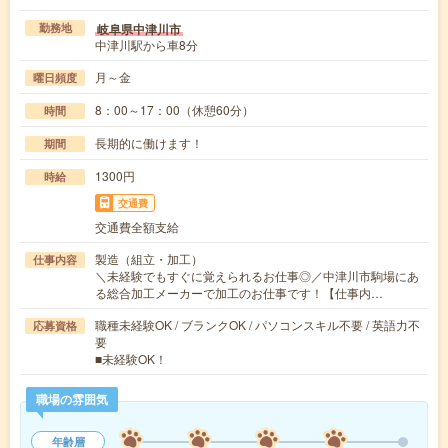
岐阜県中津川市
勤務地
中津川駅から車8分
月～金
曜日頻度
8：00～17：00（休憩60分）
時間
長期的に働けます！
期間
1300円
時給
交通費
交通費全額支給
製造（組立・加工）
仕事内容
＼未経験でもすぐに覚えられるお仕事◎／中津川市駒場にあ
る総合加工メーカーで加工のお仕事です！【仕事内…
職種未経験OK / ブランクOK / パソコンスキル不要 / 英語力不
応募資格
要
■未経験OK！
職場の雰囲気
年齢層