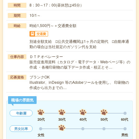
8：30～17：00(昼休憩は45分）
時間
10/1～
期間
時給1,500円～＋交通費全額
時給
交通費
別途全額支給 □公共交通機関は1ヶ月の定期代 □自動車通
勤の場合は当社規定のガソリン代を支給
ＤＴＰオペレーター
仕事内容
販売促進用資料（カタログ・電子データ・Webページ等）の
作成 ・各種印刷物の版下データ作成・校正とそ…
ブランクOK
応募資格
illustrator、inDesign 等のAdobeツールを使用し、 印刷物の
作成から出力までの…
職場の雰囲気
年齢層
20代
30代
40代
50代
60代
男女比率
女性
男性