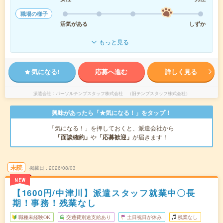
職場の様子
活気がある
しずか
もっと見る
気になる!
応募へ進む
詳しく見る
派遣会社
パーソルテンプスタッフ株式会社 （旧テンプスタッフ株式会社）
興味があったら「★気になる！」をタップ！
「気になる！」を押しておくと、派遣会社から
「面談確約」
や
「応募歓迎」
が届きます！
未読
掲載日
2026/08/03
NEW
【1600円/中津川】派遣スタッフ就業中〇長
期！事務！残業なし
職種未経験OK
交通費別途支給あり
土日祝日が休み
残業なし