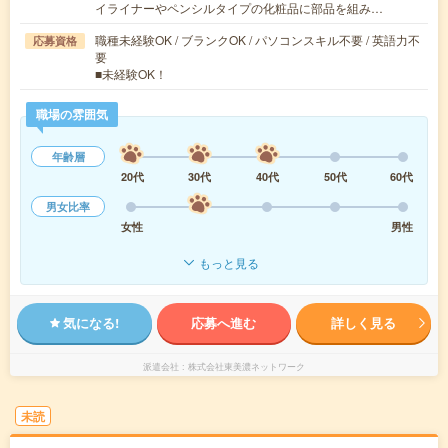
イライナーやペンシルタイプの化粧品に部品を組み…
職種未経験OK / ブランクOK / パソコンスキル不要 / 英語力不
応募資格
要
■未経験OK！
職場の雰囲気
年齢層
20代
30代
40代
50代
60代
男女比率
女性
男性
もっと見る
気になる!
応募へ進む
詳しく見る
派遣会社
株式会社東美濃ネットワーク
未読