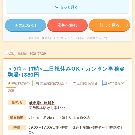
もっと見る
気になる!
応募へ進む
詳しく見る
派遣会社
株式会社ダイヤモンドパーソネル (三菱電機グループ)
未読
掲載日
2026/07/29
＜9時～17時×土日祝休みOK＞カンタン事務＠
駒場/1380円
職種未経験OK
交通費別途支給あり
土日祝日が休み
WEB登録OK
派遣
岐阜県中津川市
勤務地
美乃坂本駅から車14分
月～金（週5日） ※嬉しい土日祝休み
曜日頻度
09:00～17:00(実働7時間 休憩1時間)※8時半～17時勤務も
時間
OK