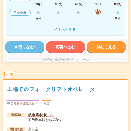
20代
30代
40代
50代
60代
男女比率
女性
男性
もっと見る
気になる!
応募へ進む
詳しく見る
派遣会社
株式会社東美濃ネットワーク
未読
工場でのフォークリフトオペレーター
交通費別途支給あり
派遣
岐阜県中津川市
勤務地
美乃坂本駅から車8分
月～金
曜日頻度