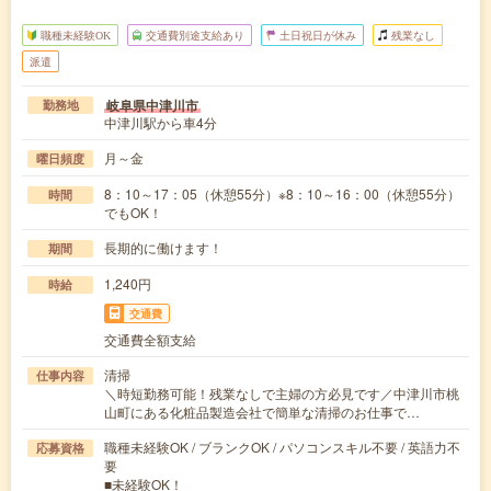
職種未経験OK
交通費別途支給あり
土日祝日が休み
残業なし
派遣
岐阜県中津川市
勤務地
中津川駅から車4分
月～金
曜日頻度
8：10～17：05（休憩55分）※8：10～16：00（休憩55分）
時間
でもOK！
長期的に働けます！
期間
1,240円
時給
交通費
交通費全額支給
清掃
仕事内容
＼時短勤務可能！残業なしで主婦の方必見です／中津川市桃
山町にある化粧品製造会社で簡単な清掃のお仕事で…
職種未経験OK / ブランクOK / パソコンスキル不要 / 英語力不
応募資格
要
■未経験OK！