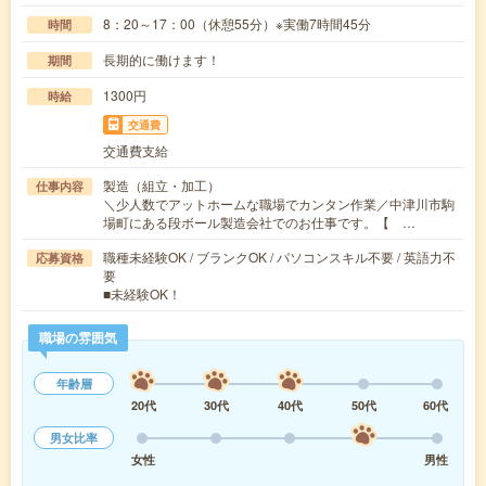
8：20～17：00（休憩55分）※実働7時間45分
時間
長期的に働けます！
期間
1300円
時給
交通費
交通費支給
製造（組立・加工）
仕事内容
＼少人数でアットホームな職場でカンタン作業／中津川市駒
場町にある段ボール製造会社でのお仕事です。【 …
職種未経験OK / ブランクOK / パソコンスキル不要 / 英語力不
応募資格
要
■未経験OK！
職場の雰囲気
年齢層
20代
30代
40代
50代
60代
男女比率
女性
男性