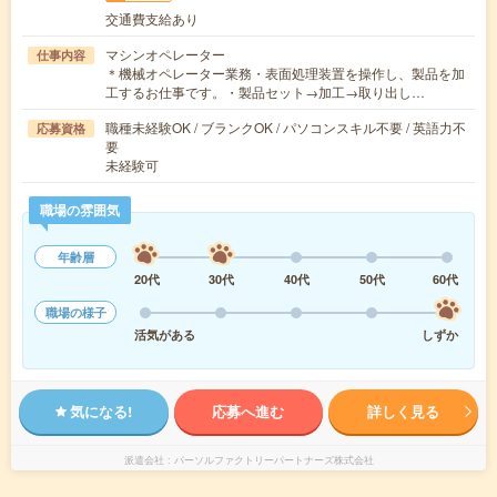
交通費支給あり
マシンオペレーター
仕事内容
＊機械オペレーター業務・表面処理装置を操作し、製品を加
工するお仕事です。・製品セット→加工→取り出し…
職種未経験OK / ブランクOK / パソコンスキル不要 / 英語力不
応募資格
要
未経験可
職場の雰囲気
年齢層
20代
30代
40代
50代
60代
職場の様子
活気がある
しずか
気になる!
応募へ進む
詳しく見る
派遣会社
パーソルファクトリーパートナーズ株式会社