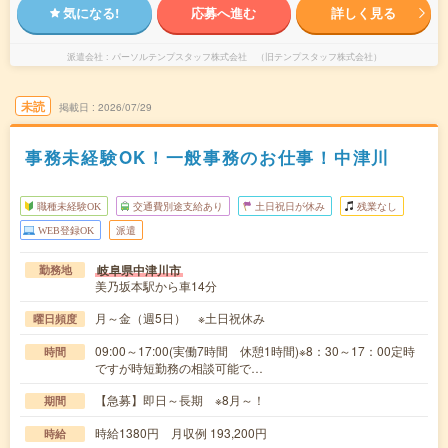
気になる!
応募へ進む
詳しく見る
派遣会社
パーソルテンプスタッフ株式会社 （旧テンプスタッフ株式会社）
未読
掲載日
2026/07/29
事務未経験OK！一般事務のお仕事！中津川
職種未経験OK
交通費別途支給あり
土日祝日が休み
残業なし
WEB登録OK
派遣
岐阜県中津川市
勤務地
美乃坂本駅から車14分
月～金（週5日） ※土日祝休み
曜日頻度
09:00～17:00(実働7時間 休憩1時間)※8：30～17：00定時
時間
ですが時短勤務の相談可能で…
【急募】即日～長期 ※8月～！
期間
時給1380円 月収例 193,200円
時給