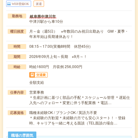
WEB登録OK
派遣
岐阜県中津川市
勤務地
中津川駅から車10分
月～金（週5日） ※年数回のみ祝日出勤あり GW・夏季・
曜日頻度
年末年始は長期連休あり！
08:15～17:00(実働8時間 休憩45分)
時間
2026年09月上旬～長期 ※9月～！
期間
時給1600円 月収例 256,000円
時給
交通費
全額支給
営業事務
仕事内容
＊生産計画に基づく部品の手配＊スケジュール管理 ＊遅延仕
入先へのフォロー＊変更に伴う手配業務 ＊電話…
職種未経験OK / ブランクOK / 英語力不要
応募資格
＊未経験の方歓迎＊未経験の方でも安心スタート！・登録
時、キャリアを一緒に考える面談（TEL面談の場合…
職場の雰囲気