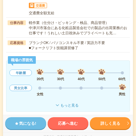
交通費
交通費全額支給
軽作業（仕分け・ピッキング・検品、商品管理）
仕事内容
中津川市落合にある化粧品製造会社での製品の出荷業務のお
仕事です！うれしい土日祝休みでプライベートも充…
ブランクOK / パソコンスキル不要 / 英語力不要
応募資格
■フォークリフト技能講習修了
職場の雰囲気
年齢層
20代
30代
40代
50代
60代
男女比率
女性
男性
もっと見る
気になる!
応募へ進む
詳しく見る