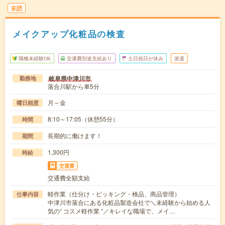
未読
メイクアップ化粧品の検査
職種未経験OK
交通費別途支給あり
土日祝日が休み
派遣
岐阜県中津川市
勤務地
落合川駅から車5分
月～金
曜日頻度
8:10～17:05（休憩55分）
時間
長期的に働けます！
期間
1,300円
時給
交通費
交通費全額支給
軽作業（仕分け・ピッキング・検品、商品管理）
仕事内容
中津川市落合にある化粧品製造会社で＼未経験から始める人
気の“ コスメ軽作業 ”／キレイな職場で、メイ…