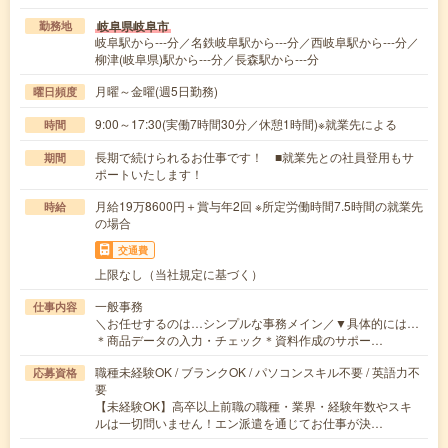
岐阜県岐阜市
勤務地
岐阜駅から---分／名鉄岐阜駅から---分／西岐阜駅から---分／
柳津(岐阜県)駅から---分／長森駅から---分
月曜～金曜(週5日勤務)
曜日頻度
9:00～17:30(実働7時間30分／休憩1時間)※就業先による
時間
長期で続けられるお仕事です！ ■就業先との社員登用もサ
期間
ポートいたします！
月給19万8600円＋賞与年2回 ※所定労働時間7.5時間の就業先
時給
の場合
交通費
上限なし（当社規定に基づく）
一般事務
仕事内容
＼お任せするのは…シンプルな事務メイン／▼具体的には…
＊商品データの入力・チェック＊資料作成のサポー…
職種未経験OK / ブランクOK / パソコンスキル不要 / 英語力不
応募資格
要
【未経験OK】高卒以上前職の職種・業界・経験年数やスキ
ルは一切問いません！エン派遣を通じてお仕事が決…