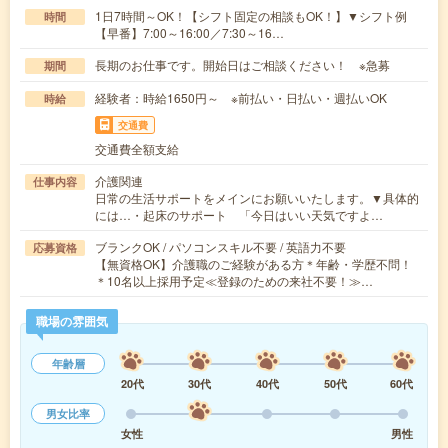
1日7時間～OK！【シフト固定の相談もOK！】▼シフト例
時間
【早番】7:00～16:00／7:30～16…
長期のお仕事です。開始日はご相談ください！ ※急募
期間
経験者：時給1650円～ ※前払い・日払い・週払いOK
時給
交通費
交通費全額支給
介護関連
仕事内容
日常の生活サポートをメインにお願いいたします。▼具体的
には…・起床のサポート 「今日はいい天気ですよ…
ブランクOK / パソコンスキル不要 / 英語力不要
応募資格
【無資格OK】介護職のご経験がある方＊年齢・学歴不問！
＊10名以上採用予定≪登録のための来社不要！≫…
職場の雰囲気
年齢層
20代
30代
40代
50代
60代
男女比率
女性
男性