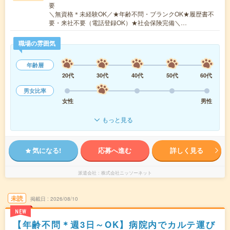
要
＼無資格＊未経験OK／★年齢不問・ブランクOK★履歴書不
要・来社不要（電話登録OK）★社会保険完備＼…
職場の雰囲気
年齢層
20代
30代
40代
50代
60代
男女比率
女性
男性
もっと見る
気になる!
応募へ進む
詳しく見る
派遣会社
株式会社ニッソーネット
未読
掲載日
2026/08/10
NEW
【年齢不問＊週3日～OK】病院内でカルテ運び