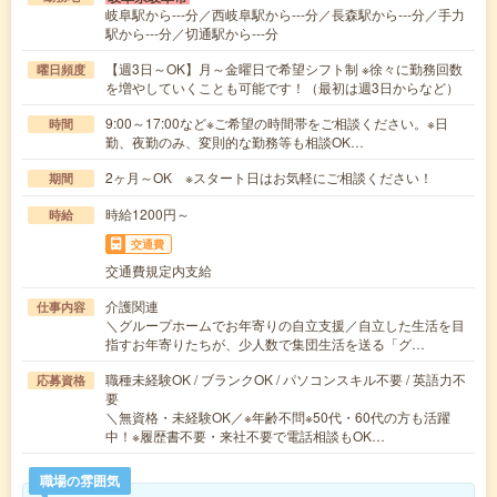
岐阜駅から---分／西岐阜駅から---分／長森駅から---分／手力
駅から---分／切通駅から---分
【週3日～OK】月～金曜日で希望シフト制 ※徐々に勤務回数
曜日頻度
を増やしていくことも可能です！（最初は週3日からなど）
9:00～17:00など※ご希望の時間帯をご相談ください。※日
時間
勤、夜勤のみ、変則的な勤務等も相談OK…
2ヶ月～OK ※スタート日はお気軽にご相談ください！
期間
時給1200円～
時給
交通費
交通費規定内支給
介護関連
仕事内容
＼グループホームでお年寄りの自立支援／自立した生活を目
指すお年寄りたちが、少人数で集団生活を送る「グ…
職種未経験OK / ブランクOK / パソコンスキル不要 / 英語力不
応募資格
要
＼無資格・未経験OK／※年齢不問※50代・60代の方も活躍
中！※履歴書不要・来社不要で電話相談もOK…
職場の雰囲気