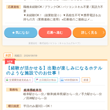
職種未経験OK / ブランクOK / パソコンスキル不要 / 英語力不
応募資格
要
▼未経験OK！（副業歓迎☆）▼高校生不可▼携帯電話をお
持ちの方（業務連絡に使用）※応募後のご連絡はメ…
気になる!
応募へ進む
詳しく見る
派遣会社
株式会社バイトレ（キャムコムグループ）
未読
掲載日
2026/08/09
NEW
【経験が活かせる】出勤が楽しみになるホテル
のような施設でのお仕事！
交通費別途支給あり
土日祝日が休み
WEB登録OK
派遣
岐阜県岐阜市
勤務地
岐阜駅から---分／柳津(岐阜県)駅から---分／手力駅から---分
／田神駅から---分
平日のみ週3日～OK！
曜日頻度