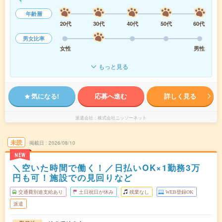
年齢層
20代
30代
40代
50代
60代
男女比率
女性
男性
もっと見る
気になる!
応募へ進む
詳しく見る
派遣会社
株式会社ニッソーネット
未読
掲載日
2026/08/10
NEW
＼空いた時間で働く！／日払いOK×1勤務3万
円も可！施設での見回りなど
交通費別途支給あり
土日祝日が休み
残業なし
WEB登録OK
派遣