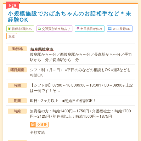
NEW
小規模施設でおばあちゃんのお話相手など＊未
経験OK
職種未経験OK
交通費別途支給あり
土日祝日が休み
WEB登録OK
派遣
岐阜県岐阜市
勤務地
岐阜駅から---分／西岐阜駅から---分／長森駅から---分／手力
駅から---分／切通駅から---分
シフト制（月～日） ※平日のみなどの相談もOK ※週3なども
曜日頻度
相談OK
【シフト例】07:00～16:0009:00～18:0017:00～09:00※ 上記
時間
は一例です！そ…
即日～2ヶ月以上 ■開始日の相談OK！
期間
無資格の方：時給1400円～1750円 / 介護福祉士：時給1700
時給
円～2125円 / 初任者以上：時給1500円～1875円
交通費
全額支給