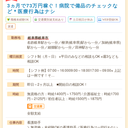
3ヵ月で73万円稼ぐ！病院で備品のチェックな
ど＊医療行為はナシ
職種未経験OK
交通費別途支給あり
土日祝日が休み
WEB登録OK
派遣
岐阜県岐阜市
勤務地
名鉄岐阜駅から---分／柳津(岐阜県)駅から---分／加納(岐阜県)
駅から---分／細畑駅から---分／田神駅から---分
シフト制（月～日） ※平日のみなどの相談もOK ※週3なども
曜日頻度
相談OK
【シフト例】07:00～16:0009:00～18:0017:00～09:00※ 上記
時間
は一例です！そ…
即日～2ヶ月以上 ■開始日の相談OK！
期間
無資格の方：時給1400円～1750円 / 介護福祉士：時給1700
時給
円～2125円 / 初任者以上：時給1500円～1875円
交通費
全額支給
看護助手
仕事内容
＼無資格・未経験OKの看護助手／医療行為は一切行わない