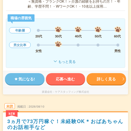
＜無資格・ブランクOK！＞介護の経験をお持ちの方！・年
齢、学歴不問！・WワークOK！・10名以上採用…
職場の雰囲気
年齢層
20代
30代
40代
50代
60代
男女比率
女性
男性
もっと見る
気になる!
応募へ進む
詳しく見る
派遣会社
ケアスタッフィング株式会社
未読
掲載日
2026/08/10
NEW
3ヵ月で73万円稼ぐ！未経験OK＊おばあちゃん
のお話相手など