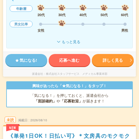
年齢層
20代
30代
40代
50代
60代
男女比率
女性
男性
もっと見る
気になる!
応募へ進む
詳しく見る
派遣会社
株式会社スタッフサービス メディカル事業本部
興味があったら「★気になる！」をタップ！
「気になる！」を押しておくと、派遣会社から
「面談確約」
や
「応募歓迎」
が届きます！
未読
掲載日
2026/08/10
NEW
《単発1日OK！日払い可》＊文房具のモクモク