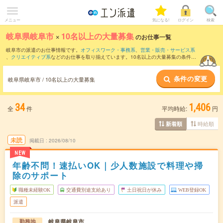
メニュー
気になる!
ログイン
検索
岐阜県岐阜市
×
10名以上の大量募集
のお仕事一覧
岐阜市の派遣のお仕事情報です。
オフィスワーク・事務系
、
営業・販売・サービス系
、
クリエイティブ系
などのお仕事を取り揃えています。10名以上の大量募集の条件の
他に、
交通費別途支給あり
、
職種未経験OK
、
友だちと一緒の応募OK
などのこだわり
条件も取り揃えています。
条件の変更
岐阜県岐阜市 / 10名以上の大量募集
34
1,406
全
件
平均時給:
円
時給順
新着順
未読
掲載日
2026/08/10
NEW
年齢不問！速払いOK｜少人数施設で料理や掃
除のサポート
職種未経験OK
交通費別途支給あり
土日祝日が休み
WEB登録OK
派遣
岐阜県岐阜市
勤務地