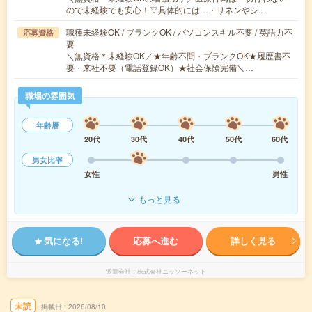
ので未経験でも安心！▽具体的には…・リネンやシ…
職種未経験OK / ブランクOK / パソコンスキル不要 / 英語力不
応募資格
要
＼無資格＊未経験OK／★年齢不問・ブランクOK★履歴書不
要・来社不要（電話登録OK）★社会保険完備＼…
職場の雰囲気
年齢層
20代
30代
40代
50代
60代
男女比率
女性
男性
もっと見る
気になる!
応募へ進む
詳しく見る
派遣会社
株式会社ニッソーネット
未読
掲載日
2026/08/10