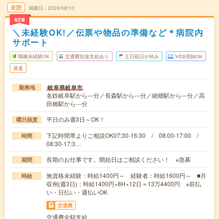
未読
掲載日
2026/08/10
NEW
＼未経験OK!／伝票や物品の準備など＊病院内
サポート
職種未経験OK
交通費別途支給あり
土日祝日が休み
WEB登録OK
派遣
岐阜県岐阜市
勤務地
名鉄岐阜駅から---分／長森駅から---分／細畑駅から---分／高
田橋駅から---分
平日のみ週3日～OK！
曜日頻度
下記時間帯よりご相談OK07:30-16:30 / 08:00-17:00 /
時間
08:30-17:3…
長期のお仕事です。開始日はご相談ください！ ※急募
期間
無資格未経験：時給1400円～ 経験者：時給1600円～ ■月
時給
収例(週3日)：時給1400円×8H×12日＝13万4400円 ※前払
い・日払い・週払いOK
交通費
交通費全額支給