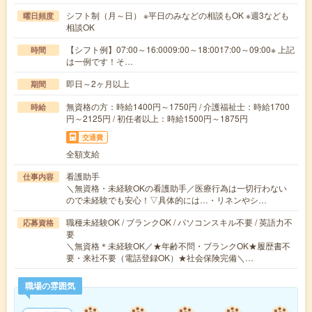
シフト制（月～日） ※平日のみなどの相談もOK ※週3なども
曜日頻度
相談OK
【シフト例】07:00～16:0009:00～18:0017:00～09:00※ 上記
時間
は一例です！そ…
即日～2ヶ月以上
期間
無資格の方：時給1400円～1750円 / 介護福祉士：時給1700
時給
円～2125円 / 初任者以上：時給1500円～1875円
交通費
全額支給
看護助手
仕事内容
＼無資格・未経験OKの看護助手／医療行為は一切行わない
ので未経験でも安心！▽具体的には…・リネンやシ…
職種未経験OK / ブランクOK / パソコンスキル不要 / 英語力不
応募資格
要
＼無資格＊未経験OK／★年齢不問・ブランクOK★履歴書不
要・来社不要（電話登録OK）★社会保険完備＼…
職場の雰囲気