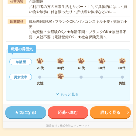
介護関連
仕事内容
／利用者の方の日常生活をサポート！＼▽具体的には…・買
い物や散歩に付き添ったり・折り紙や体操などのレ…
職種未経験OK / ブランクOK / パソコンスキル不要 / 英語力不
応募資格
要
＼無資格＊未経験OK／★年齢不問・ブランクOK★履歴書不
要・来社不要（電話登録OK）★社会保険完備＼…
職場の雰囲気
年齢層
20代
30代
40代
50代
60代
男女比率
女性
男性
もっと見る
気になる!
応募へ進む
詳しく見る
派遣会社
株式会社ニッソーネット