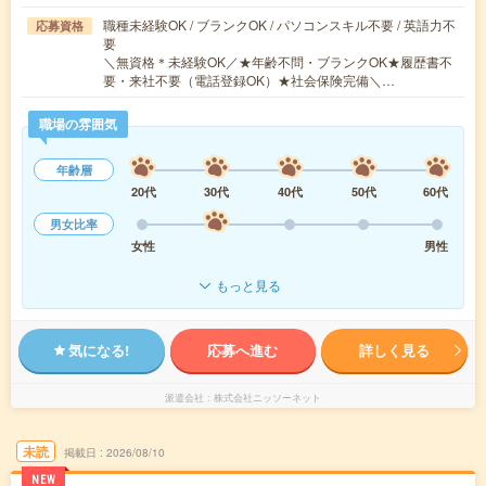
職種未経験OK / ブランクOK / パソコンスキル不要 / 英語力不
応募資格
要
＼無資格＊未経験OK／★年齢不問・ブランクOK★履歴書不
要・来社不要（電話登録OK）★社会保険完備＼…
職場の雰囲気
年齢層
20代
30代
40代
50代
60代
男女比率
女性
男性
もっと見る
気になる!
応募へ進む
詳しく見る
派遣会社
株式会社ニッソーネット
未読
掲載日
2026/08/10
NEW