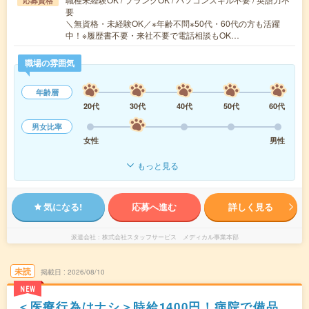
応募資格
要
＼無資格・未経験OK／※年齢不問※50代・60代の方も活躍
中！※履歴書不要・来社不要で電話相談もOK…
職場の雰囲気
年齢層
20代
30代
40代
50代
60代
男女比率
女性
男性
もっと見る
気になる!
応募へ進む
詳しく見る
派遣会社
株式会社スタッフサービス メディカル事業本部
未読
掲載日
2026/08/10
NEW
＜医療行為はナシ＞時給1400円！病院で備品