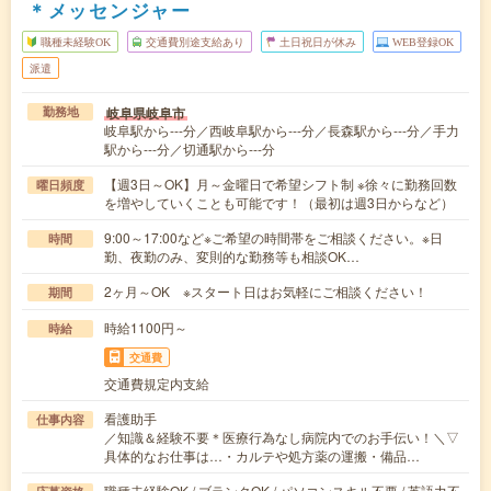
＊メッセンジャー
職種未経験OK
交通費別途支給あり
土日祝日が休み
WEB登録OK
派遣
岐阜県岐阜市
勤務地
岐阜駅から---分／西岐阜駅から---分／長森駅から---分／手力
駅から---分／切通駅から---分
【週3日～OK】月～金曜日で希望シフト制 ※徐々に勤務回数
曜日頻度
を増やしていくことも可能です！（最初は週3日からなど）
9:00～17:00など※ご希望の時間帯をご相談ください。※日
時間
勤、夜勤のみ、変則的な勤務等も相談OK…
2ヶ月～OK ※スタート日はお気軽にご相談ください！
期間
時給1100円～
時給
交通費
交通費規定内支給
看護助手
仕事内容
／知識＆経験不要＊医療行為なし病院内でのお手伝い！＼▽
具体的なお仕事は…・カルテや処方薬の運搬・備品…
職種未経験OK / ブランクOK / パソコンスキル不要 / 英語力不