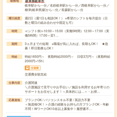
岐阜県岐阜市
勤務地
岐阜駅から---分／名鉄岐阜駅から---分／西岐阜駅から---分／
柳津(岐阜県)駅から---分／長森駅から---分
週2日（週1日も相談OK！） ※希望のシフトを毎月提出（日
曜日頻度
数と曜日の組み合わせや固定も可）
≪シフト例≫10:00～15:00（実働5時間）12:00～17:00（実
時間
働5時間）17:00～翌1…
3ヵ月までの短期 ※職場が気に入れば、長期もOK！ ★急
期間
募！即日勤務もOK！
時給1650円～ 夜勤時給2000円～ 日収3万円～（夜勤時給
時給
2000円×15h）
交通費
交通費全額支給
介護関連
仕事内容
＼介護施設で見守りやお手伝い／施設を利用するお年寄りの
サポートをお任せします！＜具体的には…＞・お掃…
ブランクOK / パソコンスキル不要 / 英語力不要
応募資格
＜無資格OK！＞介護の経験をお持ちの方ブランクOK・年齢
不問！WワークOK10名以上募集中！履歴書不…