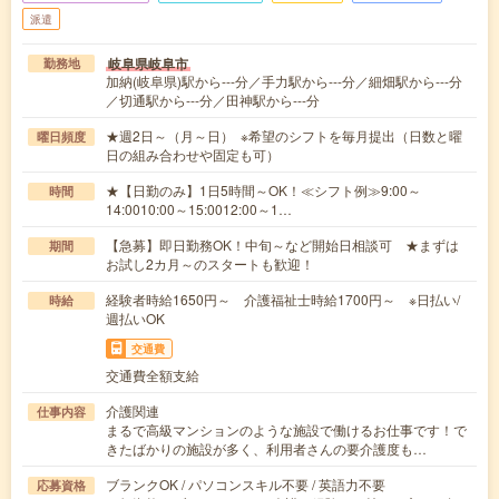
派遣
岐阜県岐阜市
勤務地
加納(岐阜県)駅から---分／手力駅から---分／細畑駅から---分
／切通駅から---分／田神駅から---分
★週2日～（月～日） ※希望のシフトを毎月提出（日数と曜
曜日頻度
日の組み合わせや固定も可）
★【日勤のみ】1日5時間～OK！≪シフト例≫9:00～
時間
14:0010:00～15:0012:00～1…
【急募】即日勤務OK！中旬～など開始日相談可 ★まずは
期間
お試し2カ月～のスタートも歓迎！
経験者時給1650円～ 介護福祉士時給1700円～ ※日払い/
時給
週払いOK
交通費
交通費全額支給
介護関連
仕事内容
まるで高級マンションのような施設で働けるお仕事です！で
きたばかりの施設が多く、利用者さんの要介護度も…
ブランクOK / パソコンスキル不要 / 英語力不要
応募資格