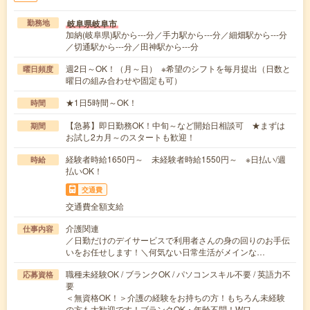
岐阜県岐阜市
勤務地
加納(岐阜県)駅から---分／手力駅から---分／細畑駅から---分
／切通駅から---分／田神駅から---分
週2日～OK！（月～日） ※希望のシフトを毎月提出（日数と
曜日頻度
曜日の組み合わせや固定も可）
★1日5時間～OK！
時間
【急募】即日勤務OK！中旬～など開始日相談可 ★まずは
期間
お試し2カ月～のスタートも歓迎！
経験者時給1650円～ 未経験者時給1550円～ ※日払い/週
時給
払いOK！
交通費
交通費全額支給
介護関連
仕事内容
／日勤だけのデイサービスで利用者さんの身の回りのお手伝
いをお任せします！＼何気ない日常生活がメインな…
職種未経験OK / ブランクOK / パソコンスキル不要 / 英語力不
応募資格
要
＜無資格OK！＞介護の経験をお持ちの方！もちろん未経験
の方も大歓迎です！ブランクOK・年齢不問！Wワ…