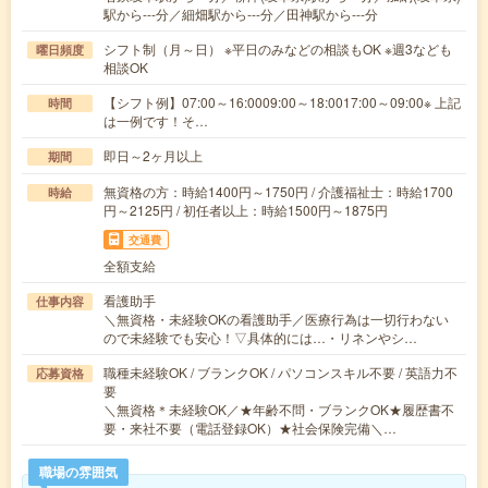
駅から---分／細畑駅から---分／田神駅から---分
シフト制（月～日） ※平日のみなどの相談もOK ※週3なども
曜日頻度
相談OK
【シフト例】07:00～16:0009:00～18:0017:00～09:00※ 上記
時間
は一例です！そ…
即日～2ヶ月以上
期間
無資格の方：時給1400円～1750円 / 介護福祉士：時給1700
時給
円～2125円 / 初任者以上：時給1500円～1875円
交通費
全額支給
看護助手
仕事内容
＼無資格・未経験OKの看護助手／医療行為は一切行わない
ので未経験でも安心！▽具体的には…・リネンやシ…
職種未経験OK / ブランクOK / パソコンスキル不要 / 英語力不
応募資格
要
＼無資格＊未経験OK／★年齢不問・ブランクOK★履歴書不
要・来社不要（電話登録OK）★社会保険完備＼…
職場の雰囲気