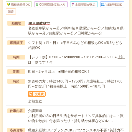
職種未経験OK
交通費別途支給あり
土日祝日が休み
WEB登録OK
派遣
岐阜県岐阜市
勤務地
名鉄岐阜駅から---分／柳津(岐阜県)駅から---分／加納(岐阜県)
駅から---分／細畑駅から---分／田神駅から---分
シフト制（月～日） ※平日のみなどの相談もOK ※週3なども
曜日頻度
相談OK
【シフト例】07:00～16:0009:00～18:0017:00～09:00※ 上記
時間
は一例です！そ…
即日～2ヶ月以上 ■開始日の相談OK！
期間
無資格の方：時給1400円～1750円 / 介護福祉士：時給1700
時給
円～2125円 / 初任者以上：時給1500円～1875円
交通費
全額支給
介護関連
仕事内容
／利用者の方の日常生活をサポート！＼▽具体的には…・買
い物や散歩に付き添ったり・折り紙や体操などのレ…
職種未経験OK / ブランクOK / パソコンスキル不要 / 英語力不
応募資格