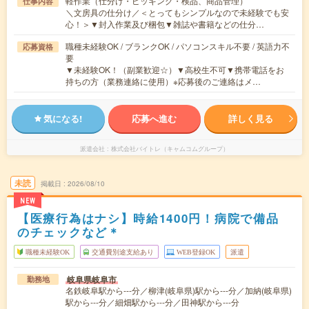
軽作業（仕分け・ピッキング・検品、商品管理）
仕事内容
＼文房具の仕分け／＜とってもシンプルなので未経験でも安
心！＞▼封入作業及び梱包▼雑誌や書籍などの仕分…
職種未経験OK / ブランクOK / パソコンスキル不要 / 英語力不
応募資格
要
▼未経験OK！（副業歓迎☆）▼高校生不可▼携帯電話をお
持ちの方（業務連絡に使用）※応募後のご連絡はメ…
気になる!
応募へ進む
詳しく見る
派遣会社
株式会社バイトレ（キャムコムグループ）
未読
掲載日
2026/08/10
NEW
【医療行為はナシ】時給1400円！病院で備品
のチェックなど＊
職種未経験OK
交通費別途支給あり
WEB登録OK
派遣
岐阜県岐阜市
勤務地
名鉄岐阜駅から---分／柳津(岐阜県)駅から---分／加納(岐阜県)
駅から---分／細畑駅から---分／田神駅から---分