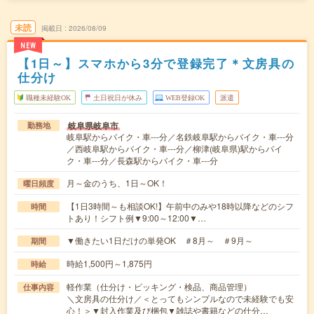
未読
掲載日
2026/08/09
NEW
【1日～】スマホから3分で登録完了＊文房具の
仕分け
職種未経験OK
土日祝日が休み
WEB登録OK
派遣
岐阜県岐阜市
勤務地
岐阜駅からバイク・車---分／名鉄岐阜駅からバイク・車---分
／西岐阜駅からバイク・車---分／柳津(岐阜県)駅からバイ
ク・車---分／長森駅からバイク・車---分
月～金のうち、1日～OK！
曜日頻度
【1日3時間～も相談OK!】午前中のみや18時以降などのシフ
時間
トあり！シフト例▼9:00～12:00▼…
▼働きたい1日だけの単発OK ＃8月～ ＃9月～
期間
時給1,500円～1,875円
時給
軽作業（仕分け・ピッキング・検品、商品管理）
仕事内容
＼文房具の仕分け／＜とってもシンプルなので未経験でも安
心！＞▼封入作業及び梱包▼雑誌や書籍などの仕分…