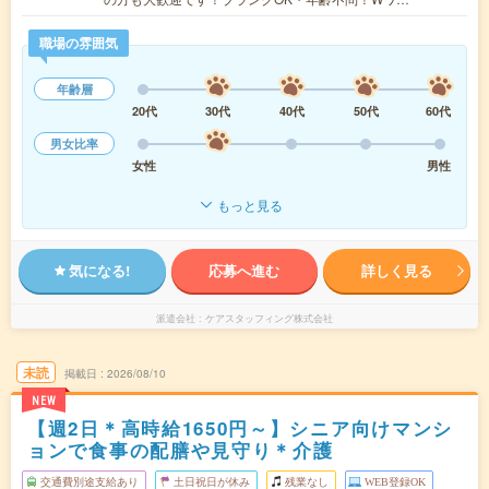
職場の雰囲気
年齢層
20代
30代
40代
50代
60代
男女比率
女性
男性
もっと見る
気になる!
応募へ進む
詳しく見る
派遣会社
ケアスタッフィング株式会社
未読
掲載日
2026/08/10
NEW
【週2日＊高時給1650円～】シニア向けマンシ
ョンで食事の配膳や見守り＊介護
交通費別途支給あり
土日祝日が休み
残業なし
WEB登録OK