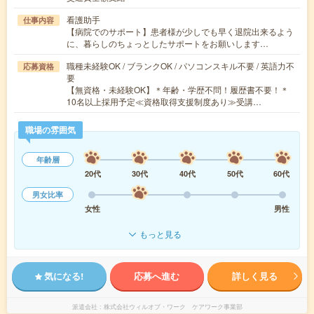
看護助手
仕事内容
【病院でのサポート】患者様が少しでも早く退院出来るよう
に、暮らしのちょっとしたサポートをお願いします…
職種未経験OK / ブランクOK / パソコンスキル不要 / 英語力不
応募資格
要
【無資格・未経験OK】＊年齢・学歴不問！履歴書不要！＊
10名以上採用予定≪資格取得支援制度あり≫受講…
職場の雰囲気
年齢層
20代
30代
40代
50代
60代
男女比率
女性
男性
もっと見る
気になる!
応募へ進む
詳しく見る
派遣会社
株式会社ウィルオブ・ワーク ケアワーク事業部