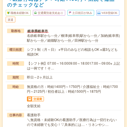
のチェックなど
職種未経験OK
交通費別途支給あり
土日祝日が休み
WEB登録OK
派遣
岐阜県岐阜市
勤務地
名鉄岐阜駅から---分／柳津(岐阜県)駅から---分／加納(岐阜県)
駅から---分／細畑駅から---分／田神駅から---分
シフト制（月～日） ※平日のみなどの相談もOK ※週3なども
曜日頻度
相談OK
【シフト例】07:00～16:0009:00～18:0017:00～09:00※ 上記
時間
は一例です！そ…
即日～2ヶ月以上
期間
無資格の方：時給1400円～1750円 / 介護福祉士：時給1700
時給
円～2125円 / 初任者以上：時給1500円～1875円
交通費
全額支給
看護助手
仕事内容
＼無資格・未経験OKの看護助手／医療行為は一切行わない
ので未経験でも安心！▽具体的には…・リネンやシ…