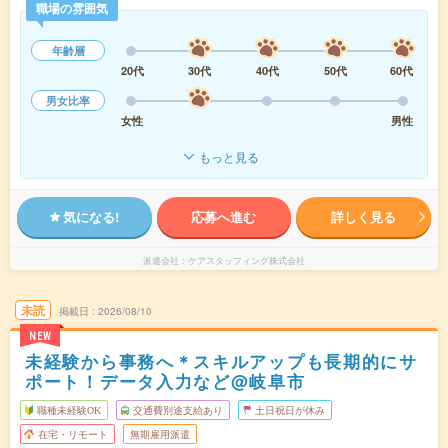
職場の雰囲気
年齢層
20代
30代
40代
50代
60代
男女比率
女性
男性
もっと見る
気になる!
応募へ進む
詳しく見る
派遣会社
ケアスタッフィング株式会社
未読
掲載日
2026/08/10
NEW
未経験から事務へ＊スキルアップも長期的にサ
ポート！データ入力など@岐阜市
職種未経験OK
交通費別途支給あり
土日祝日が休み
在宅・リモート
無期雇用派遣