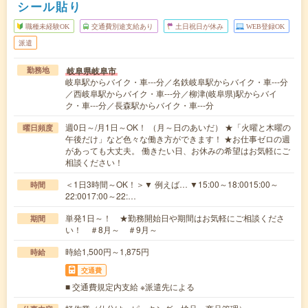
シール貼り
職種未経験OK
交通費別途支給あり
土日祝日が休み
WEB登録OK
派遣
岐阜県岐阜市
勤務地
岐阜駅からバイク・車---分／名鉄岐阜駅からバイク・車---分
／西岐阜駅からバイク・車---分／柳津(岐阜県)駅からバイ
ク・車---分／長森駅からバイク・車---分
週0日～/月1日～OK！ （月～日のあいだ） ★「火曜と木曜の
曜日頻度
午後だけ」など色々な働き方ができます！ ★お仕事ゼロの週
があっても大丈夫。 働きたい日、お休みの希望はお気軽にご
相談ください！
＜1日3時間～OK！＞▼ 例えば… ▼15:00～18:0015:00～
時間
22:0017:00～22:…
単発1日～！ ★勤務開始日や期間はお気軽にご相談くださ
期間
い！ ＃8月～ ＃9月～
時給1,500円～1,875円
時給
交通費
■ 交通費規定内支給 ※派遣先による