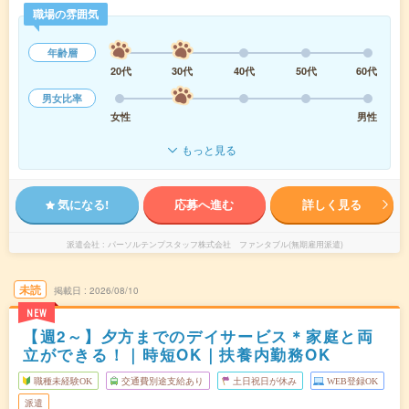
職場の雰囲気
年齢層
20代
30代
40代
50代
60代
男女比率
女性
男性
もっと見る
気になる!
応募へ進む
詳しく見る
派遣会社
パーソルテンプスタッフ株式会社 ファンタブル(無期雇用派遣)
未読
掲載日
2026/08/10
NEW
【週2～】夕方までのデイサービス＊家庭と両
立ができる！｜時短OK｜扶養内勤務OK
職種未経験OK
交通費別途支給あり
土日祝日が休み
WEB登録OK
派遣