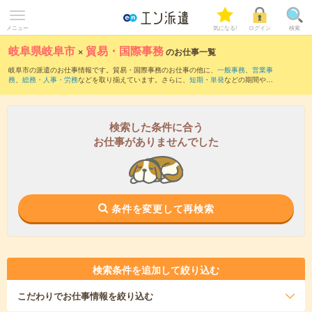
メニュー
気になる!
ログイン
検索
岐阜県岐阜市
×
貿易・国際事務
のお仕事一覧
岐阜市の派遣のお仕事情報です。貿易・国際事務のお仕事の他に、
一般事務
、
営業事
務
、
総務・人事・労務
などを取り揃えています。さらに、
短期
・
単発
などの期間や、
職種未経験OK
などのこだわり条件で絞り込んでいただけます。職種辞典：
貿易・国際
事務のお仕事とは？とは？
検索した条件に合う
お仕事がありませんでした
条件を変更して再検索
検索条件を追加して絞り込む
こだわり
でお仕事情報を絞り込む