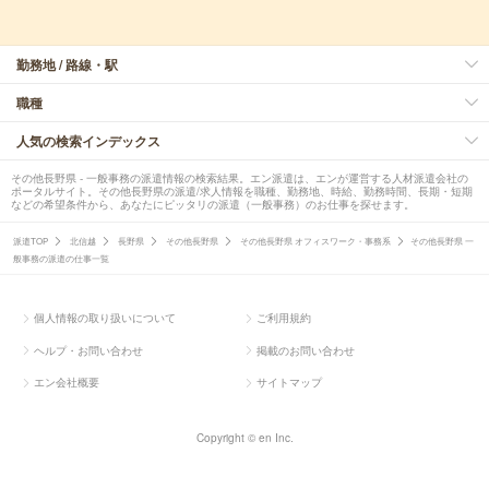
勤務地 / 路線・駅
職種
人気の検索インデックス
その他長野県 - 一般事務の派遣情報の検索結果。エン派遣は、エンが運営する人材派遣会社の
ポータルサイト。その他長野県の派遣/求人情報を職種、勤務地、時給、勤務時間、長期・短期
などの希望条件から、あなたにピッタリの派遣（一般事務）のお仕事を探せます。
派遣TOP
北信越
長野県
その他長野県
その他長野県 オフィスワーク・事務系
その他長野県 一
般事務の派遣の仕事一覧
個人情報の取り扱いについて
ご利用規約
ヘルプ・お問い合わせ
掲載のお問い合わせ
エン会社概要
サイトマップ
Copyright © en Inc.