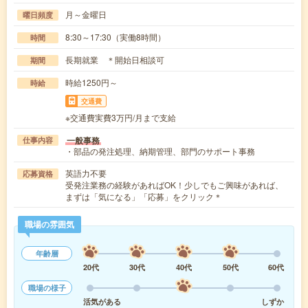
月～金曜日
曜日頻度
8:30～17:30（実働8時間）
時間
長期就業 ＊開始日相談可
期間
時給1250円～
時給
交通費
※交通費実費3万円/月まで支給
一般事務
仕事内容
・部品の発注処理、納期管理、部門のサポート事務
英語力不要
応募資格
受発注業務の経験があればOK！少しでもご興味があれば、
まずは「気になる」「応募」をクリック＊
職場の雰囲気
年齢層
20代
30代
40代
50代
60代
職場の様子
活気がある
しずか