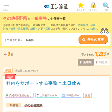
メニュー
気になる!
ログイン
検索
その他長野県
×
一般事務
のお仕事一覧
その他長野県の派遣のお仕事情報です。一般事務のお仕事の他に、
営業事務
、
経理・
財務・会計・英文経理
、
総務・人事・労務
などを取り揃えています。さらに、
短期
・
単発
などの期間や、
職種未経験OK
などのこだわり条件で絞り込んでいただけます。職
種辞典：
一般事務のお仕事とは？とは？
条件の変更
その他長野県 / 一般事務
3
1,233
全
件
平均時給:
円
時給順
新着順
未読
掲載日
2026/08/05
NEW
社内をサポートする事務＊土日休み
交通費別途支給あり
土日祝日が休み
WEB登録OK
派遣
その他長野県
勤務地