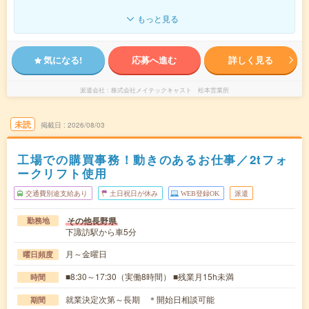
もっと見る
気になる!
応募へ進む
詳しく見る
派遣会社
株式会社メイテックキャスト 松本営業所
未読
掲載日
2026/08/03
工場での購買事務！動きのあるお仕事／2tフォ
ークリフト使用
交通費別途支給あり
土日祝日が休み
WEB登録OK
派遣
その他長野県
勤務地
下諏訪駅から車5分
月～金曜日
曜日頻度
■8:30～17:30（実働8時間） ■残業月15h未満
時間
就業決定次第～長期 ＊開始日相談可能
期間