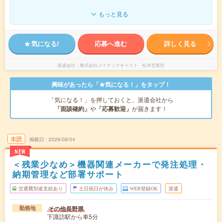
もっと見る
気になる!
応募へ進む
詳しく見る
派遣会社
株式会社メイテックキャスト 松本営業所
興味があったら「★気になる！」をタップ！
「気になる！」を押しておくと、派遣会社から
「面談確約」
や
「応募歓迎」
が届きます！
未読
掲載日
2026/08/04
NEW
＜残業少なめ＞機器関連メーカーで発注処理・
納期管理など部署サポート
交通費別途支給あり
土日祝日が休み
WEB登録OK
派遣
その他長野県
勤務地
下諏訪駅から車5分