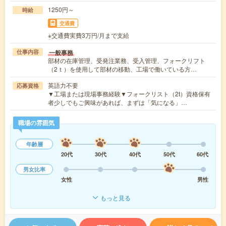
1250円～
時給
交通費
※交通費実費3万円/月まで支給
一般事務
仕事内容
部材の在庫管理、受発注業務、受入管理、フォークリフト
（2ｔ）を使用して部材の移動、工場で働いている方…
英語力不要
応募資格
▼工場または現場事務経験▼フォークリスト（2t）資格保有
者少しでもご興味があれば、まずは「気になる」…
職場の雰囲気
年齢層
20代
30代
40代
50代
60代
男女比率
女性
男性
もっと見る