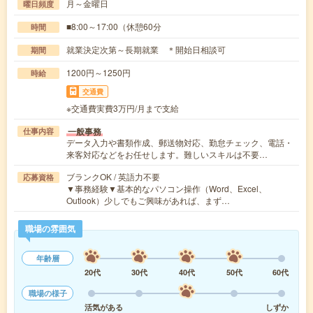
月～金曜日
曜日頻度
■8:00～17:00（休憩60分
時間
就業決定次第～長期就業 ＊開始日相談可
期間
1200円～1250円
時給
交通費
※交通費実費3万円/月まで支給
一般事務
仕事内容
データ入力や書類作成、郵送物対応、勤怠チェック、電話・
来客対応などをお任せします。難しいスキルは不要…
ブランクOK / 英語力不要
応募資格
▼事務経験▼基本的なパソコン操作（Word、Excel、
Outlook）少しでもご興味があれば、まず…
職場の雰囲気
年齢層
20代
30代
40代
50代
60代
職場の様子
活気がある
しずか