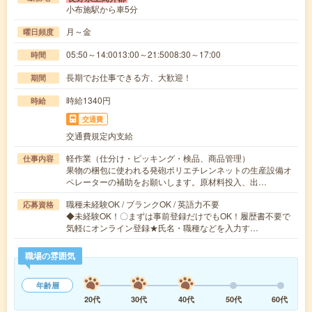
小布施駅から車5分
月～金
曜日頻度
05:50～14:0013:00～21:5008:30～17:00
時間
長期でお仕事できる方、大歓迎！
期間
時給1340円
時給
交通費
交通費規定内支給
軽作業（仕分け・ピッキング・検品、商品管理）
仕事内容
果物の梱包に使われる発砲ポリエチレンネットの生産設備オ
ペレーターの補助をお願いします。原材料投入、出…
職種未経験OK / ブランクOK / 英語力不要
応募資格
◆未経験OK！〇まずは事前登録だけでもOK！履歴書不要で
気軽にオンライン登録★氏名・職種などを入力す…
職場の雰囲気
年齢層
20代
30代
40代
50代
60代