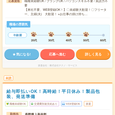
職種未経験OK / ブランクOK / パソコンスキル不要 / 英語力不
応募資格
要
【来社不要、WEB登録OK！】〇未経験大歓迎！〇フリータ
ー、主婦(夫) 大歓迎！ ※お仕事の掛け持ち…
職場の雰囲気
年齢層
20代
30代
40代
50代
60代
気になる!
応募へ進む
詳しく見る
派遣会社
株式会社テクノ・サービス
未読
給与即払いOK！高時給！平日休み！製品包
装、発送準備
職種未経験OK
交通費別途支給あり
WEB登録OK
派遣
長野県上高井郡
勤務地