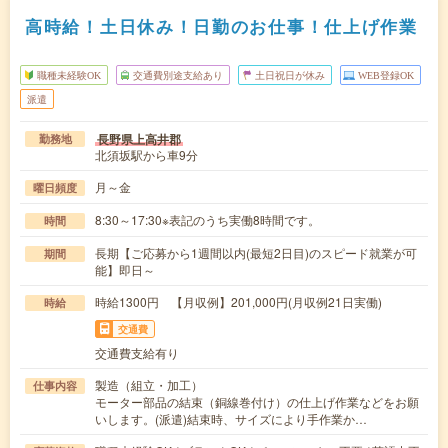
高時給！土日休み！日勤のお仕事！仕上げ作業
職種未経験OK
交通費別途支給あり
土日祝日が休み
WEB登録OK
派遣
長野県上高井郡
勤務地
北須坂駅から車9分
月～金
曜日頻度
8:30～17:30※表記のうち実働8時間です。
時間
長期【ご応募から1週間以内(最短2日目)のスピード就業が可
期間
能】即日～
時給1300円 【月収例】201,000円(月収例21日実働)
時給
交通費
交通費支給有り
製造（組立・加工）
仕事内容
モーター部品の結束（銅線巻付け）の仕上げ作業などをお願
いします。(派遣)結束時、サイズにより手作業か…