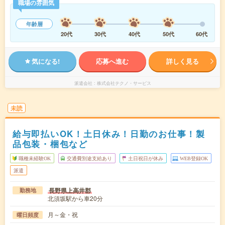
職場の雰囲気
年齢層
20代
30代
40代
50代
60代
気になる!
応募へ進む
詳しく見る
派遣会社
株式会社テクノ・サービス
未読
給与即払いOK！土日休み！日勤のお仕事！製
品包装・梱包など
職種未経験OK
交通費別途支給あり
土日祝日が休み
WEB登録OK
派遣
長野県上高井郡
勤務地
北須坂駅から車20分
月～金・祝
曜日頻度