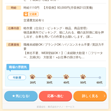
時給1110円 【月収例】93,000円(月収例21日実働)
時給
交通費
交通費支給有り
軽作業（仕分け・ピッキング・検品、商品管理）
仕事内容
物流倉庫内でピッキング、箱に入れる、棚の反対側に箱を押
し出す、台車を用いての作業をお願いします。(派…
職種未経験OK / ブランクOK / パソコンスキル不要 / 英語力不
応募資格
要
【来社不要、WEB登録OK！】〇未経験大歓迎！〇フリータ
ー、主婦(夫) 大歓迎！ ※お仕事の掛け持ち…
職場の雰囲気
年齢層
20代
30代
40代
50代
60代
気になる!
応募へ進む
詳しく見る
派遣会社
株式会社テクノ・サービス