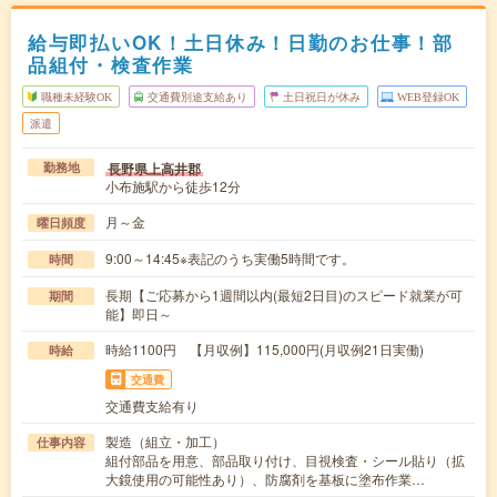
給与即払いOK！土日休み！日勤のお仕事！部
品組付・検査作業
職種未経験OK
交通費別途支給あり
土日祝日が休み
WEB登録OK
派遣
長野県上高井郡
勤務地
小布施駅から徒歩12分
月～金
曜日頻度
9:00～14:45※表記のうち実働5時間です。
時間
長期【ご応募から1週間以内(最短2日目)のスピード就業が可
期間
能】即日～
時給1100円 【月収例】115,000円(月収例21日実働)
時給
交通費
交通費支給有り
製造（組立・加工）
仕事内容
組付部品を用意、部品取り付け、目視検査・シール貼り（拡
大鏡使用の可能性あり）、防腐剤を基板に塗布作業…