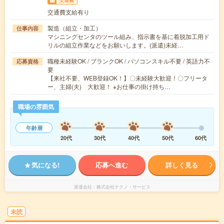
交通費
交通費支給有り
製造（組立・加工）
仕事内容
マシニングセンタのツール組み、指示書を基に着脱加工用ド
リルの組立作業などをお願いします。(派遣)未経…
職種未経験OK / ブランクOK / パソコンスキル不要 / 英語力不
応募資格
要
【来社不要、WEB登録OK！】〇未経験大歓迎！〇フリータ
ー、主婦(夫) 大歓迎！ ※お仕事の掛け持ち…
職場の雰囲気
年齢層
20代
30代
40代
50代
60代
気になる!
応募へ進む
詳しく見る
派遣会社
株式会社テクノ・サービス
未読