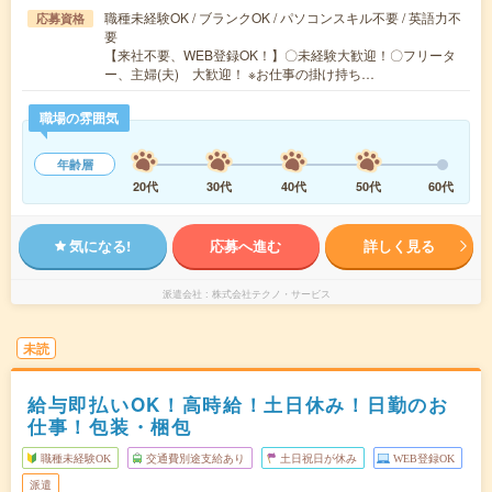
職種未経験OK / ブランクOK / パソコンスキル不要 / 英語力不
応募資格
要
【来社不要、WEB登録OK！】〇未経験大歓迎！〇フリータ
ー、主婦(夫) 大歓迎！ ※お仕事の掛け持ち…
職場の雰囲気
年齢層
20代
30代
40代
50代
60代
気になる!
応募へ進む
詳しく見る
派遣会社
株式会社テクノ・サービス
未読
給与即払いOK！高時給！土日休み！日勤のお
仕事！包装・梱包
職種未経験OK
交通費別途支給あり
土日祝日が休み
WEB登録OK
派遣