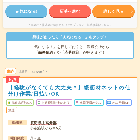
気になる!
応募へ進む
詳しく見る
派遣会社
株式会社綜合キャリアオプション 製造事業部（全国）
興味があったら「★気になる！」をタップ！
「気になる！」を押しておくと、派遣会社から
「面談確約」
や
「応募歓迎」
が届きます！
未読
掲載日
2026/08/05
NEW
【経験がなくても大丈夫＊】緩衝材ネットの仕
分け作業/日払いOK
職種未経験OK
交通費別途支給あり
土日祝日が休み
WEB登録OK
派遣
長野県上高井郡
勤務地
小布施駅から車5分
月～金
曜日頻度