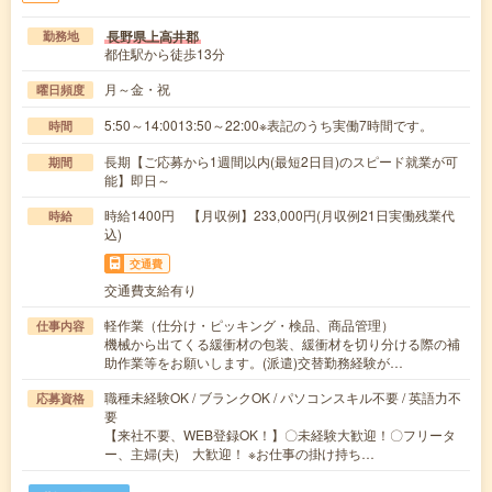
長野県上高井郡
勤務地
都住駅から徒歩13分
月～金・祝
曜日頻度
5:50～14:0013:50～22:00※表記のうち実働7時間です。
時間
長期【ご応募から1週間以内(最短2日目)のスピード就業が可
期間
能】即日～
時給1400円 【月収例】233,000円(月収例21日実働残業代
時給
込)
交通費
交通費支給有り
軽作業（仕分け・ピッキング・検品、商品管理）
仕事内容
機械から出てくる緩衝材の包装、緩衝材を切り分ける際の補
助作業等をお願いします。(派遣)交替勤務経験が…
職種未経験OK / ブランクOK / パソコンスキル不要 / 英語力不
応募資格
要
【来社不要、WEB登録OK！】〇未経験大歓迎！〇フリータ
ー、主婦(夫) 大歓迎！ ※お仕事の掛け持ち…