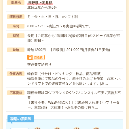
長野県上高井郡
勤務地
北須坂駅から車6分
月～金・土・日・祝 ※シフト制
曜日頻度
8:00～17:00※表記のうち実働8時間です。
時間
長期【ご応募から1週間以内(最短2日目)のスピード就業が可
期間
能】即日～
時給1200円 【月収例】201,000円(月収例21日実働)
時給
交通費
交通費支給有り
軽作業（仕分け・ピッキング・検品、商品管理）
仕事内容
物流倉庫にて製品の仕分け、箱を積み上げる作業、台車・ハ
ンドリフトでの運搬業務などをお願いします。(派…
職種未経験OK / ブランクOK / パソコンスキル不要 / 英語力不
応募資格
要
【来社不要、WEB登録OK！】〇未経験大歓迎！〇フリータ
ー、主婦(夫) 大歓迎！ ※お仕事の掛け持ち…
職場の雰囲気