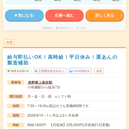
気になる!
応募へ進む
詳しく見る
派遣会社
株式会社テクノ・サービス
未読
給与即払いOK！高時給！平日休み！栗あんの
製造補助
職種未経験OK
交通費別途支給あり
WEB登録OK
派遣
長野県上高井郡
勤務地
小布施駅から徒歩7分
月～金・日・祝 ※シフト制
曜日頻度
7:30～16:30※表記のうち実働8時間です。
時間
2026/9/10～1ヶ月以上3ヶ月未満
期間
時給1400円 【月収例】235,000円(月収例21日実働)
時給