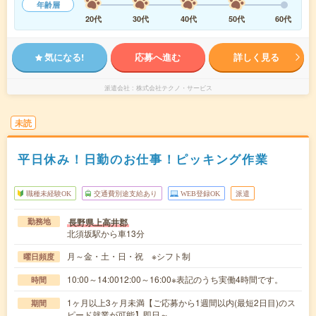
年齢層
20代
30代
40代
50代
60代
気になる!
応募へ進む
詳しく見る
派遣会社
株式会社テクノ・サービス
未読
平日休み！日勤のお仕事！ピッキング作業
職種未経験OK
交通費別途支給あり
WEB登録OK
派遣
長野県上高井郡
勤務地
北須坂駅から車13分
月～金・土・日・祝 ※シフト制
曜日頻度
10:00～14:0012:00～16:00※表記のうち実働4時間です。
時間
1ヶ月以上3ヶ月未満【ご応募から1週間以内(最短2日目)のス
期間
ピード就業が可能】即日～