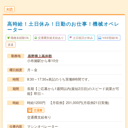
未読
高時給！土日休み！日勤のお仕事！機械オペレ
ーター
職種未経験OK
交通費別途支給あり
土日祝日が休み
WEB登録OK
派遣
長野県上高井郡
勤務地
小布施駅から車10分
月～金
曜日頻度
8:30～17:30※表記のうち実働8時間です。
時間
長期【ご応募から1週間以内(最短2日目)のスピード就業が可
期間
能】即日～
時給1200円 【月収例】201,000円(月収例21日実働)
時給
交通費
交通費支給有り
マシンオペレーター
仕事内容