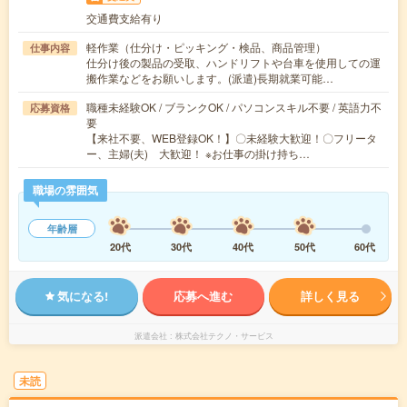
交通費支給有り
軽作業（仕分け・ピッキング・検品、商品管理）
仕事内容
仕分け後の製品の受取、ハンドリフトや台車を使用しての運
搬作業などをお願いします。(派遣)長期就業可能…
職種未経験OK / ブランクOK / パソコンスキル不要 / 英語力不
応募資格
要
【来社不要、WEB登録OK！】〇未経験大歓迎！〇フリータ
ー、主婦(夫) 大歓迎！ ※お仕事の掛け持ち…
職場の雰囲気
年齢層
20代
30代
40代
50代
60代
気になる!
応募へ進む
詳しく見る
派遣会社
株式会社テクノ・サービス
未読