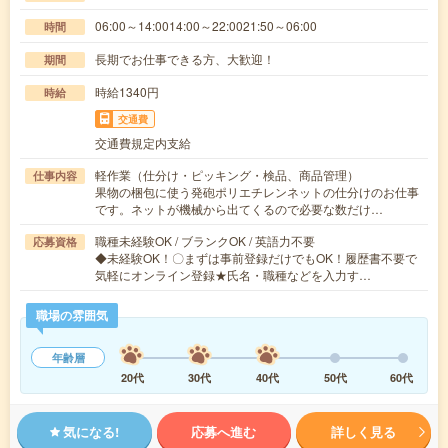
06:00～14:0014:00～22:0021:50～06:00
時間
長期でお仕事できる方、大歓迎！
期間
時給1340円
時給
交通費
交通費規定内支給
軽作業（仕分け・ピッキング・検品、商品管理）
仕事内容
果物の梱包に使う発砲ポリエチレンネットの仕分けのお仕事
です。ネットが機械から出てくるので必要な数だけ…
職種未経験OK / ブランクOK / 英語力不要
応募資格
◆未経験OK！〇まずは事前登録だけでもOK！履歴書不要で
気軽にオンライン登録★氏名・職種などを入力す…
職場の雰囲気
年齢層
20代
30代
40代
50代
60代
気になる!
応募へ進む
詳しく見る