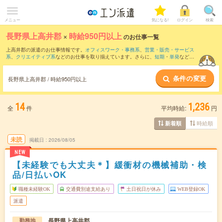
メニュー
気になる!
ログイン
検索
長野県上高井郡
×
時給950円以上
のお仕事一覧
上高井郡の派遣のお仕事情報です。
オフィスワーク・事務系
、
営業・販売・サービス
系
、
クリエイティブ系
などのお仕事を取り揃えています。さらに、
短期
・
単発
などの
期間や、
職種未経験OK
などのこだわり条件で絞り込んでいただけます。
条件の変更
時給
1100円以上
・
1800円以上
の求人はこちら
長野県上高井郡 / 時給950円以上
当サイトでは法令を遵守し、最低賃金以上の求人のみを掲載しています。
14
1,236
全
件
平均時給:
円
時給順
新着順
未読
掲載日
2026/08/05
NEW
【未経験でも大丈夫＊】緩衝材の機械補助・検
品/日払いOK
職種未経験OK
交通費別途支給あり
土日祝日が休み
WEB登録OK
派遣
長野県上高井郡
勤務地