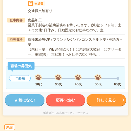
交通費
交通費支給有り
食品加工
仕事内容
栗菓子製造の補助業務をお願いします。(派遣)シフト制、土
＋その他1日休み。日勤固定のお仕事なので、生…
職種未経験OK / ブランクOK / パソコンスキル不要 / 英語力不
応募資格
要
【来社不要、WEB登録OK！】〇未経験大歓迎！〇フリータ
ー、主婦(夫) 大歓迎！ ※お仕事の掛け持ち…
職場の雰囲気
年齢層
20代
30代
40代
50代
60代
気になる!
応募へ進む
詳しく見る
派遣会社
株式会社テクノ・サービス
未読