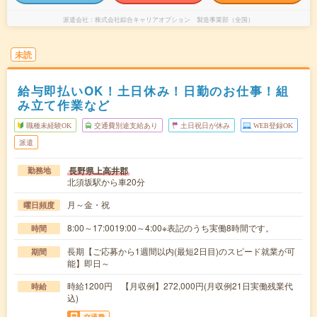
派遣会社
株式会社綜合キャリアオプション 製造事業部（全国）
未読
給与即払いOK！土日休み！日勤のお仕事！組
み立て作業など
職種未経験OK
交通費別途支給あり
土日祝日が休み
WEB登録OK
派遣
長野県上高井郡
勤務地
北須坂駅から車20分
月～金・祝
曜日頻度
8:00～17:0019:00～4:00※表記のうち実働8時間です。
時間
長期【ご応募から1週間以内(最短2日目)のスピード就業が可
期間
能】即日～
時給1200円 【月収例】272,000円(月収例21日実働残業代
時給
込)