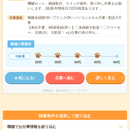
機械セット、銅線取付、スイッチ操作、取り外し作業をお願
いします。(派遣)年間休日122日程度あります…
職種未経験OK / ブランクOK / パソコンスキル不要 / 英語力不
応募資格
要
【来社不要、WEB登録OK！】〇未経験大歓迎！〇フリータ
ー、主婦(夫) 大歓迎！ ※お仕事の掛け持ち…
職場の雰囲気
年齢層
20代
30代
40代
50代
60代
気になる!
応募へ進む
詳しく見る
派遣会社
株式会社テクノ・サービス
検索条件を追加して絞り込む
職種
でお仕事情報を絞り込む