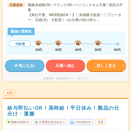
職種未経験OK / ブランクOK / パソコンスキル不要 / 英語力不
応募資格
要
【来社不要、WEB登録OK！】〇未経験大歓迎！〇フリータ
ー、主婦(夫) 大歓迎！ ※お仕事の掛け持ち…
職場の雰囲気
年齢層
20代
30代
40代
50代
60代
気になる!
応募へ進む
詳しく見る
派遣会社
株式会社テクノ・サービス
未読
給与即払いOK！高時給！平日休み！製品の仕
分け・運搬
職種未経験OK
交通費別途支給あり
WEB登録OK
派遣