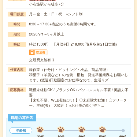
小布施駅から徒歩7分
月～金・土・日・祝 ※シフト制
曜日頻度
8:30～17:30※表記のうち実働8時間です。
時間
2026/9/1～3ヶ月以上
期間
時給1300円 【月収例】218,000円(月収例21日実働)
時給
交通費
交通費支給有り
軽作業（仕分け・ピッキング・検品、商品管理）
仕事内容
和菓子（羊羹など）の包装、梱包、発送準備業務をお願いし
ます。(派遣)日勤固定のお仕事なので、生活リズ…
職種未経験OK / ブランクOK / パソコンスキル不要 / 英語力不
応募資格
要
【来社不要、WEB登録OK！】〇未経験大歓迎！〇フリータ
ー、主婦(夫) 大歓迎！ ※お仕事の掛け持ち…
職場の雰囲気
年齢層
20代
30代
40代
50代
60代