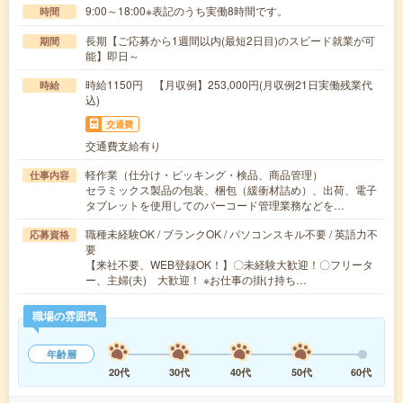
9:00～18:00※表記のうち実働8時間です。
時間
長期【ご応募から1週間以内(最短2日目)のスピード就業が可
期間
能】即日～
時給1150円 【月収例】253,000円(月収例21日実働残業代
時給
込)
交通費
交通費支給有り
軽作業（仕分け・ピッキング・検品、商品管理）
仕事内容
セラミックス製品の包装、梱包（緩衝材詰め）、出荷、電子
タブレットを使用してのバーコード管理業務などを…
職種未経験OK / ブランクOK / パソコンスキル不要 / 英語力不
応募資格
要
【来社不要、WEB登録OK！】〇未経験大歓迎！〇フリータ
ー、主婦(夫) 大歓迎！ ※お仕事の掛け持ち…
職場の雰囲気
年齢層
20代
30代
40代
50代
60代