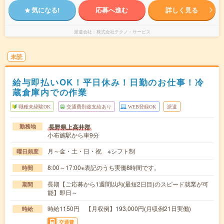
気になる!
応募へ進む
詳しく見る
派遣会社
株式会社テクノ・サービス
未読
給与即払いOK！平日休み！日勤のお仕事！冷
蔵倉庫内での作業
職種未経験OK
交通費別途支給あり
WEB登録OK
派遣
長野県上高井郡
勤務地
小布施駅から車9分
月～金・土・日・祝 ※シフト制
曜日頻度
8:00～17:00※表記のうち実働8時間です。
時間
長期【ご応募から1週間以内(最短2日目)のスピード就業が可
期間
能】即日～
時給1150円 【月収例】193,000円(月収例21日実働)
時給
交通費